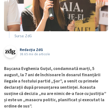
Sursa: ZdG
Redacția ZdG
38.65 mii de articole
Bașcana Evghenia Guțul, condamnată marți, 5
august, la 7 ani de închisoare în dosarul finanțării
ilegale a fostului partid „Șor”, a venit cu primele
declarații după pronunțarea sentinței. Aceasta
susține că decizia „nu are nimic de-a face cu justiția”
și este un „masacru politic, planificat și executat la
ordine de sus”.