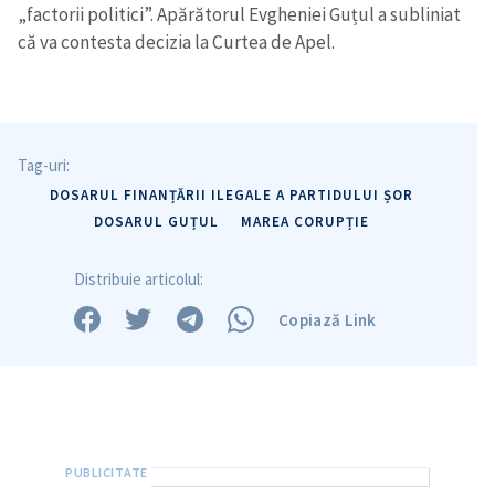
„factorii politici”. Apărătorul Evgheniei Guțul a subliniat
că va contesta decizia la Curtea de Apel.
Tag-uri:
DOSARUL FINANȚĂRII ILEGALE A PARTIDULUI ȘOR
DOSARUL GUȚUL
MAREA CORUPȚIE
Distribuie articolul:
Copiază Link
Trimite o informație
Despre ZdG
in English
на русском