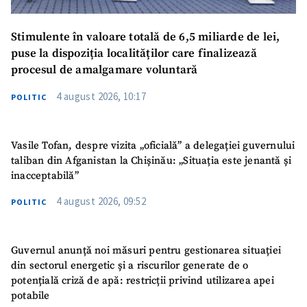
Stimulente în valoare totală de 6,5 miliarde de lei,
puse la dispoziția localităților care finalizează
procesul de amalgamare voluntară
4 august 2026, 10:17
POLITIC
Vasile Tofan, despre vizita „oficială” a delegației guvernului
taliban din Afganistan la Chișinău: „Situația este jenantă și
inacceptabilă”
4 august 2026, 09:52
POLITIC
Guvernul anunță noi măsuri pentru gestionarea situației
din sectorul energetic și a riscurilor generate de o
potențială criză de apă: restricții privind utilizarea apei
potabile