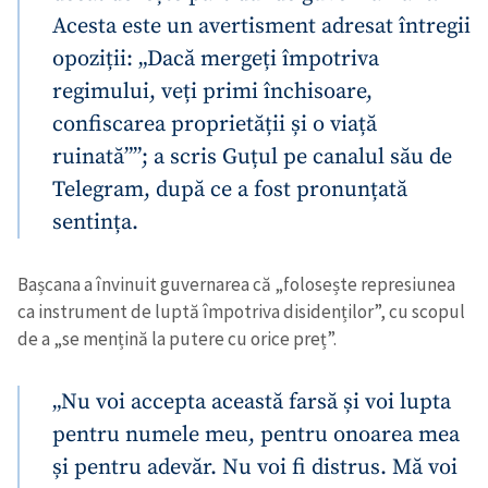
Acesta este un avertisment adresat întregii
opoziții: „Dacă mergeți împotriva
regimului, veți primi închisoare,
confiscarea proprietății și o viață
ruinată””; a scris Guțul pe canalul său de
Telegram, după ce a fost pronunțată
sentința.
Bașcana a învinuit guvernarea că „folosește represiunea
ca instrument de luptă împotriva disidenților”, cu scopul
de a „se mențină la putere cu orice preț”.
„Nu voi accepta această farsă și voi lupta
pentru numele meu, pentru onoarea mea
și pentru adevăr. Nu voi fi distrus. Mă voi