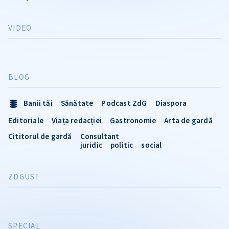
VIDEO
BLOG
Banii tăi
Sănătate
Podcast ZdG
Diaspora
Editoriale
Viața redacției
Gastronomie
Arta de gardă
Cititorul de gardă
Consultant
juridic
politic
social
ZDGUST
SPECIAL