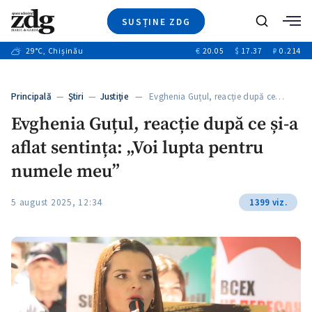
SUSȚINE ZDG
+1
Caută
+2
29
°C
, Chișinău
€
20.05
$
17.37
₽
0.214
Ştiri
+6
+3
Investigatii
Banii tăi
+7
Principală
—
Ştiri
—
Justiție
— Evghenia Guțul, reacție după ce…
Video
+1
+1
+1
Evghenia Guțul, reacție după ce și-a
Special
aflat sentința: „Voi lupta pentru
Blog
+2
+1
ZdGust
numele meu”
+1
5 august 2025, 12:34
1399 viz.