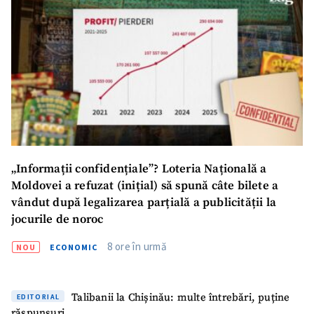
„Informații confidențiale”? Loteria Națională a
Moldovei a refuzat (inițial) să spună câte bilete a
vândut după legalizarea parțială a publicității la
jocurile de noroc
8 ore în urmă
NOU
ECONOMIC
Talibanii la Chișinău: multe întrebări, puține
EDITORIAL
răspunsuri