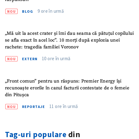
9 ore în urmă
NOU
BLOG
„Mă uit la acest crater și îmi dau seama că pătuțul copilului
se afla exact în acel loc”. 10 morți după explozia unei
rachete: tragedia familiei Voronov
10 ore în urmă
NOU
EXTERN
„Front comun” pentru un răspuns: Premier Energy își
recunoaște erorile în cazul facturii contestate de o femeie
din Pitușca
ȘTIREA MEA
11 ore în urmă
NOU
REPORTAJE
Titlu știre
+ Adaugă titlu
Fotografie
+ Încarcă imagine
Tag-uri populare
din