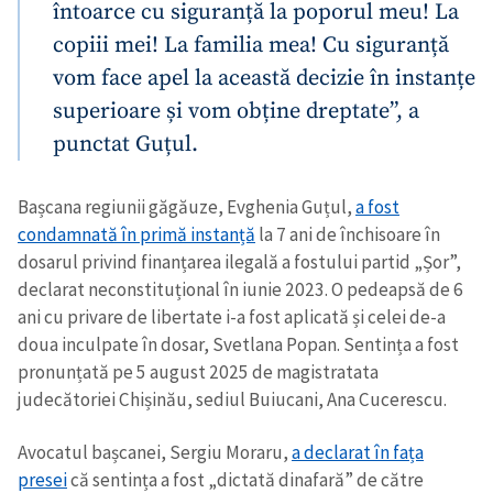
întoarce cu siguranță la poporul meu! La
copiii mei! La familia mea! Cu siguranță
vom face apel la această decizie în instanțe
superioare și vom obține dreptate”, a
punctat Guțul.
Bașcana regiunii găgăuze, Evghenia Guțul,
a fost
condamnată în primă instanță
la 7 ani de închisoare în
dosarul privind finanțarea ilegală a fostului partid „Șor”,
declarat neconstituțional în iunie 2023. O pedeapsă de 6
ani cu privare de libertate i-a fost aplicată și celei de-a
doua inculpate în dosar, Svetlana Popan. Sentința a fost
pronunțată pe 5 august 2025 de magistratata
judecătoriei Chișinău, sediul Buiucani, Ana Cucerescu.
Avocatul bașcanei, Sergiu Moraru,
a declarat în fața
presei
că sentința a fost „dictată dinafară” de către