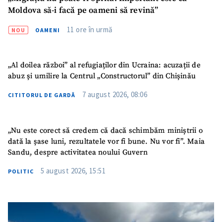
confidențialitate
.
Moldova să-i facă pe oameni să revină”
TRIMITE ȘTIREA
11 ore în urmă
NOU
OAMENI
„Al doilea război” al refugiaților din Ucraina: acuzații de
abuz și umilire la Centrul „Constructorul” din Chișinău
7 august 2026, 08:06
CITITORUL DE GARDĂ
„Nu este corect să credem că dacă schimbăm miniștrii o
dată la șase luni, rezultatele vor fi bune. Nu vor fi”. Maia
Sandu, despre activitatea noului Guvern
5 august 2026, 15:51
POLITIC