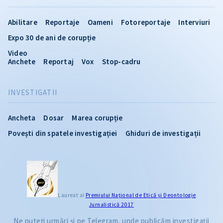
Abilitare
Reportaje
Oameni
Fotoreportaje
Interviuri
Expo 30 de ani de corupție
Video
Anchete
Reportaj
Vox
Stop-cadru
INVESTIGATII
Ancheta
Dosar
Marea corupție
Povești din spatele investigației
Ghiduri de investigații
Laureat al
Premiului Naţional de Etică și Deontologie
Jurnalistică 2017
Ne puteți urmări și pe Telegram, unde publicăm investigații