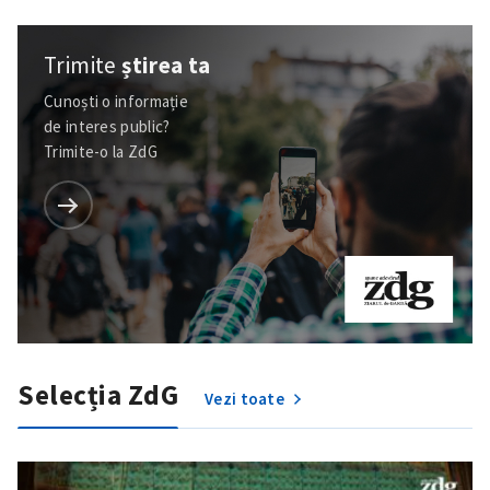
Trimite
știrea ta
Cunoști o informație
de interes public?
Trimite-o la ZdG
Selecția ZdG
Vezi toate