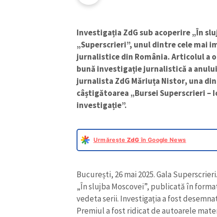
Investigația ZdG sub acoperire „În sl
„Superscrieri”, unul dintre cele mai 
jurnalistice din România. Articolul a o
bună investigație jurnalistică a anulu
jurnalista ZdG Măriuța Nistor, una din
câștigătoarea „Bursei Superscrieri – 
investigație”.
Urmărește
ZdG
în Google News
București, 26 mai 2025. Gala Superscrieri.
„În slujba Moscovei”, publicată în format
vedeta serii. Investigația a fost desemna
Premiul a fost ridicat de autoarele mater