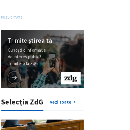
Trimite
știrea ta
Cunoști o informație
de interes public?
Trimite-o la ZdG
Selecția ZdG
Vezi toate