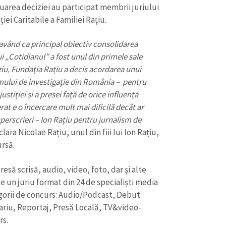
luarea deciziei au participat membrii juriului
iei Caritabile a Familiei Rațiu.
, având ca principal obiectiv consolidarea
i „Cotidianul” a fost unul din primele sale
ziu, Fundația Rațiu a decis acordarea unui
ului de investigație din România – pentru
tiției și a presei față de orice influență
rat e o încercare mult mai dificilă decât ar
perscrieri – Ion Rațiu pentru jurnalism de
clara Nicolae Rațiu, unul din fiii lui Ion Rațiu,
ursă.
esă scrisă, audio, video, foto, dar și alte
 de un juriu format din 24 de specialiști media
egorii de concurs: Audio/Podcast, Debut
ariu, Reportaj, Presă Locală, TV&video-
rs.