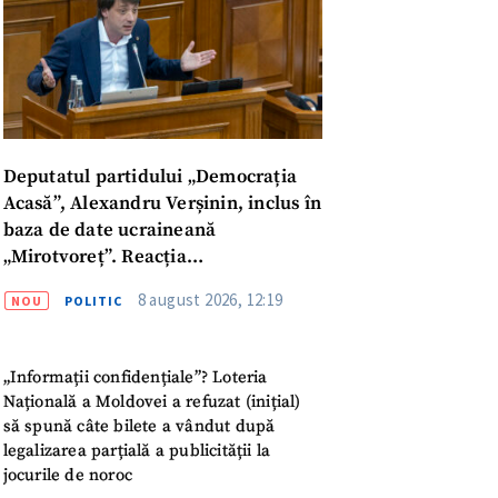
Deputatul partidului „Democrația
Acasă”, Alexandru Verșinin, inclus în
baza de date ucraineană
„Mirotvoreț”. Reacția
parlamentarului
8 august 2026, 12:19
NOU
POLITIC
„Informații confidențiale”? Loteria
Națională a Moldovei a refuzat (inițial)
să spună câte bilete a vândut după
meu
legalizarea parțială a publicității la
jocurile de noroc