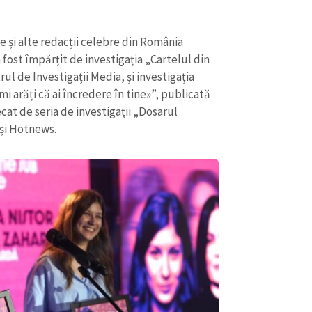
e și alte redacții celebre din România
a fost împărțit de investigația „Cartelul din
ul de Investigații Media, și investigația
 arăți că ai încredere în tine»”, publicată
cat de seria de investigații „Dosarul
 și Hotnews.
CONTACT SURSĂ
Sursă anonimă
+ Adaugă titlu
Nume
+ Numele 
+ Încarcă imagine