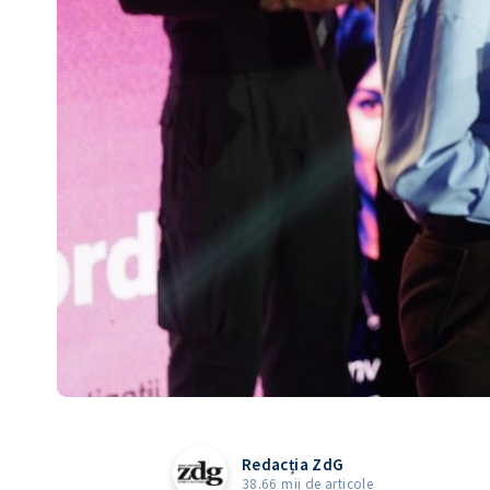
Redacția ZdG
38.66 mii de articole