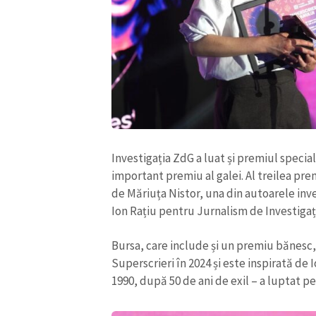
Link media
Mesajul știrei
Investigația ZdG a luat și premiul spec
important premiu al galei. Al treilea pre
de Măriuța Nistor, una din autoarele inve
Ion Rațiu pentru Jurnalism de Investigaț
Bursa, care include și un premiu bănesc,
Superscrieri în 2024 și este inspirată de 
1990, după 50 de ani de exil – a luptat pe