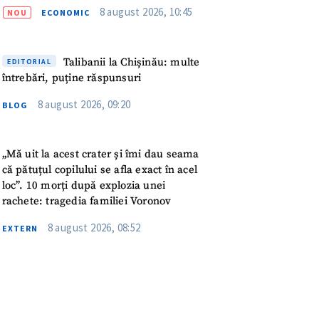
meu
8 august 2026, 10:45
NOU
ECONOMIC
rsonal
Talibanii la Chișinău: multe
EDITORIAL
întrebări, puține răspunsuri
ord cu
politica de
8 august 2026, 09:20
BLOG
IREA
„Mă uit la acest crater și îmi dau seama
că pătuțul copilului se afla exact în acel
loc”. 10 morți după explozia unei
rachete: tragedia familiei Voronov
8 august 2026, 08:52
EXTERN