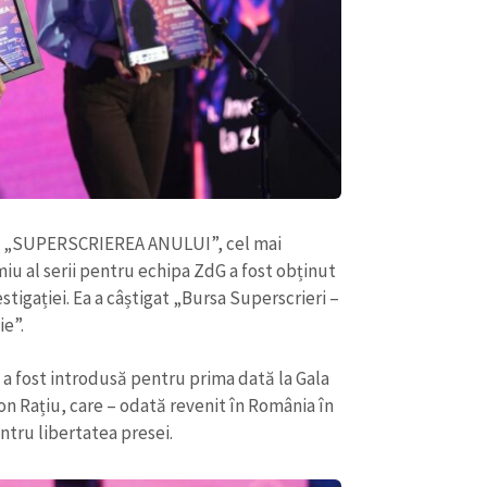
Email
+ Emailul 
+ Link media
Telefon
+ Telefon pe
Am citit și sunt de ac
+ Mesajul știrei
confidențialitate
.
TRIMITE ȘT
ial „SUPERSCRIEREA ANULUI”, cel mai
miu al serii pentru echipa ZdG a fost obținut
stigației. Ea a câștigat „Bursa Superscrieri –
ie”.
 a fost introdusă pentru prima dată la Gala
Ion Rațiu, care – odată revenit în România în
ntru libertatea presei.