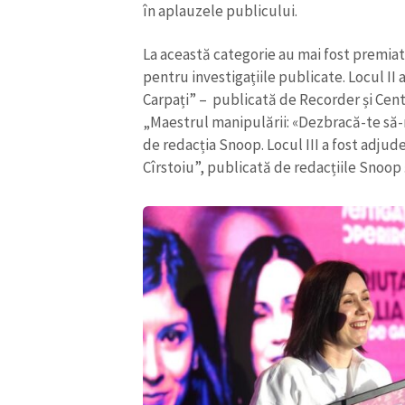
în aplauzele publicului.
La această categorie au mai fost premiat
pentru investigațiile publicate. Locul II 
Carpați” – publicată de Recorder și Centr
„Maestrul manipulării: «Dezbracă-te să-mi
de redacția Snoop. Locul III a fost adjude
Cîrstoiu”, publicată de redacțiile Snoop
ȘTIREA MEA
Titlu știre
Fotografie