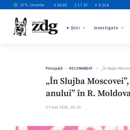
€
20.05
$
17.37
₽
0.214
27
°C
, Chișinău
Ştiri
Investigatii
+8
+3
Principală
—
RECOMANDAT
— „În Slujba Moscove
+2
„În Slujba Moscovei”,
anului” în R. Moldov
27 mai 2025, 09:33