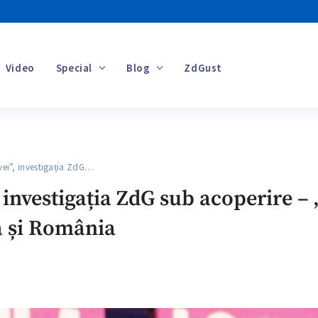
Video
Special
Blog
ZdGust
Banii tăi
i”, investigația ZdG…
 investigația ZdG sub acoperire –
a și România