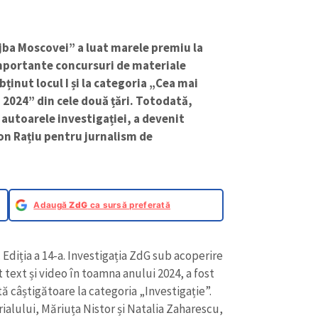
ujba Moscovei” a luat marele premiu la
importante concursuri de materiale
bținut locul I și la categoria „Cea mai
i 2024” din cele două țări. Totodată,
 autoarele investigației, a devenit
Ion Rațiu pentru jurnalism de
Adaugă
ZdG
ca sursă preferată
 Ediția a 14-a. Investigația ZdG sub acoperire
 text și video în toamna anului 2024, a fost
tă câștigătoare la categoria „Investigație”.
ialului, Măriuța Nistor și Natalia Zaharescu,