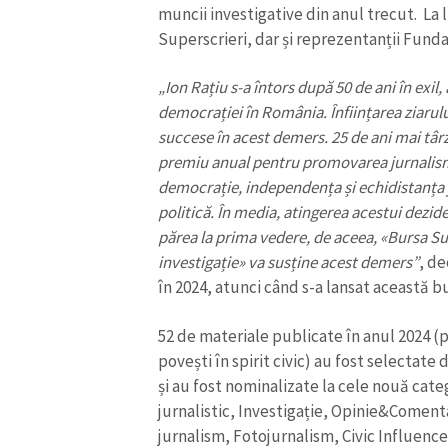
muncii investigative din anul trecut. La 
Superscrieri, dar și reprezentanții Fundaț
„Ion Rațiu s-a întors după 50 de ani în exil
democrației în România. Înființarea ziarulu
succese în acest demers. 25 de ani mai târ
premiu anual pentru promovarea jurnalism
democrație, independența și echidistanța jus
politică. În media, atingerea acestui dezide
părea la prima vedere, de aceea,
«
Bursa Su
investigație
»
va susține acest demers”
, de
în 2024, atunci când s-a lansat această b
52 de materiale publicate în anul 2024 (pr
povești în spirit civic) au fost selectate
și au fost nominalizate la cele nouă cat
jurnalistic, Investigație, Opinie&Coment
jurnalism, Fotojurnalism, Civic Influence