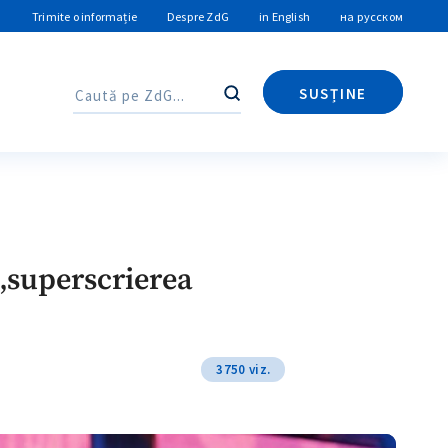
Trimite o informație
Despre ZdG
in English
на русском
SUSȚINE
Caută
Caută
 „superscrierea
3750 viz.