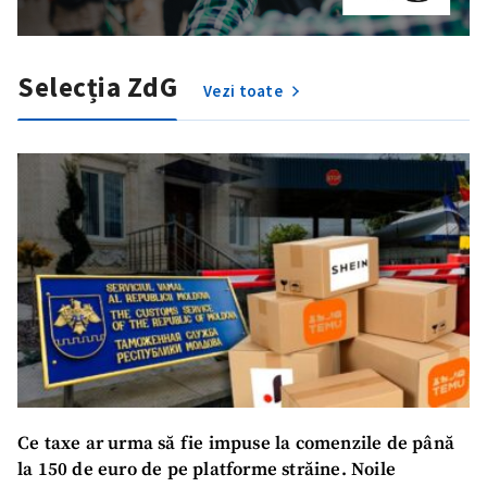
Selecția ZdG
Vezi toate
Trimite o informație
Despre ZdG
in English
на русском
Ce taxe ar urma să fie impuse la comenzile de până
la 150 de euro de pe platforme străine. Noile