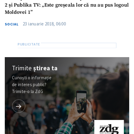
2 și Publika TV: „Este greșeala lor că nu au pus logoul
Moldovei 1”
23 ianuarie 2018, 06:00
SOCIAL
Trimite
știrea ta
Cunoști o informație
de interes public?
Trimite-o la ZdG