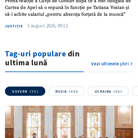
Prima reacție a Curții de Conturi după ce a fost obligată de
Curtea de Apel să o repună în funcție pe Tatiana Vozian și
să-i achite salariul „pentru absența forțată de la muncă”
5 august 2026, 09:12
JUSTIȚIE
Tag-uri populare
din
ultima lună
Vezi ultimele știri
GUVERN
1902
RUSIA
1886
UCRAINA
1661