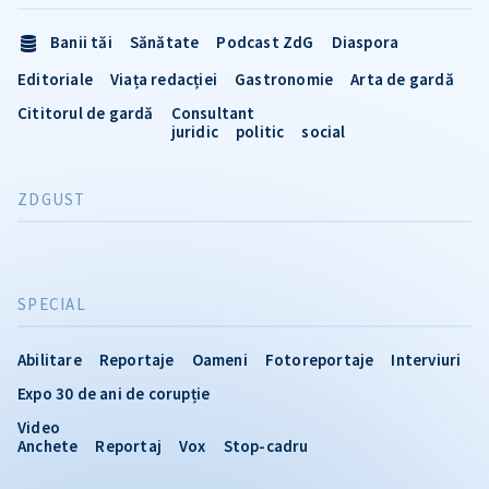
Banii tăi
Sănătate
Podcast ZdG
Diaspora
Editoriale
Viața redacției
Gastronomie
Arta de gardă
Cititorul de gardă
Consultant
juridic
politic
social
ZDGUST
SPECIAL
Abilitare
Reportaje
Oameni
Fotoreportaje
Interviuri
Expo 30 de ani de corupție
Video
Anchete
Reportaj
Vox
Stop-cadru