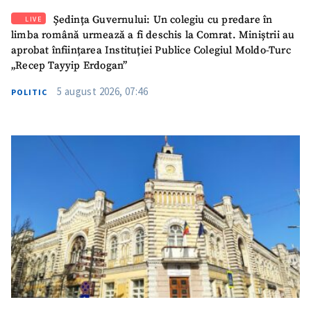
Email
+ Emailul meu
Ședința Guvernului: Un colegiu cu predare în
LIVE
limba română urmează a fi deschis la Comrat. Miniștrii au
Telefon
+ Telefon personal
aprobat înființarea Instituției Publice Colegiul Moldo-Turc
„Recep Tayyip Erdogan”
Am citit și sunt de
5 august 2026, 07:46
POLITIC
acord cu
politica de
confidențialitate
.
TRIMITE ȘTIREA