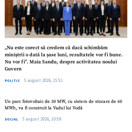
ȘTIREA MEA
Titlu știre
+ Adaugă titlu
Fotografie
+ Încarcă imagine
Link media
+ Link media
„Nu este corect să credem că dacă schimbăm
miniștrii o dată la șase luni, rezultatele vor fi bune.
Nu vor fi”. Maia Sandu, despre activitatea noului
Guvern
Mesajul știrei
+ Mesajul știrei
5 august 2026, 15:51
POLITIC
CONTACT SURSĂ
Un parc fotovoltaic de 30 MW, cu sistem de stocare de 60
Sursă anonimă
MWh, va fi construit la Vadul lui Vodă
5 august 2026, 10:58
Nume
+ Numele meu
SOCIAL