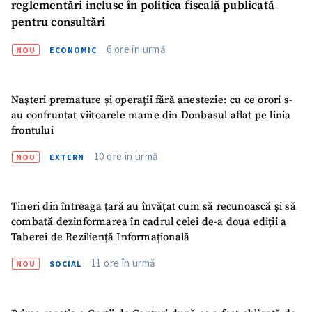
reglementări incluse în politica fiscală publicată
pentru consultări
6 ore în urmă
NOU
ECONOMIC
Nașteri premature și operații fără anestezie: cu ce orori s-
au confruntat viitoarele mame din Donbasul aflat pe linia
frontului
10 ore în urmă
NOU
EXTERN
Tineri din întreaga țară au învățat cum să recunoască și să
combată dezinformarea în cadrul celei de-a doua ediții a
Taberei de Reziliență Informațională
11 ore în urmă
NOU
SOCIAL