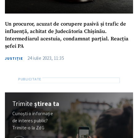
Un procuror, acuzat de corupere pasivă și trafic de
influență, achitat de Judecătoria Chișinău.
Intermediarul acestuia, condamnat parțial. Reacția
șefei PA
24 iulie 2023, 11:35
JUSTIȚIE
Trimite
știrea ta
Cunoști o informație
de interes public?
Trimite-o la ZdG