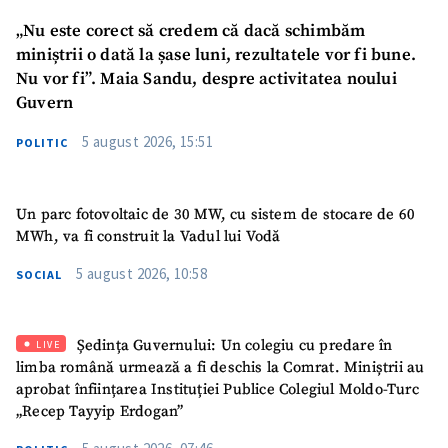
Email
+ Emailul meu
„Nu este corect să credem că dacă schimbăm
miniștrii o dată la șase luni, rezultatele vor fi bune.
Telefon
+ Telefon personal
Nu vor fi”. Maia Sandu, despre activitatea noului
Guvern
Am citit și sunt de
acord cu
politica de
5 august 2026, 15:51
POLITIC
confidențialitate
.
TRIMITE ȘTIREA
Un parc fotovoltaic de 30 MW, cu sistem de stocare de 60
MWh, va fi construit la Vadul lui Vodă
5 august 2026, 10:58
SOCIAL
Ședința Guvernului: Un colegiu cu predare în
LIVE
limba română urmează a fi deschis la Comrat. Miniștrii au
aprobat înființarea Instituției Publice Colegiul Moldo-Turc
„Recep Tayyip Erdogan”