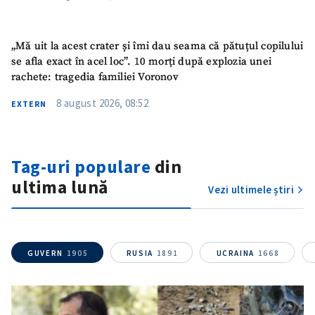
„Mă uit la acest crater și îmi dau seama că pătuțul copilului
se afla exact în acel loc”. 10 morți după explozia unei
rachete: tragedia familiei Voronov
8 august 2026, 08:52
EXTERN
Tag-uri populare
din
ultima lună
Vezi ultimele știri
GUVERN
1905
RUSIA
1891
UCRAINA
1668