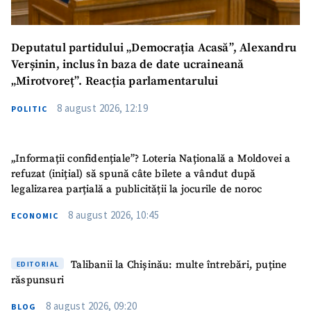
Deputatul partidului „Democrația Acasă”, Alexandru
Verșinin, inclus în baza de date ucraineană
„Mirotvoreț”. Reacția parlamentarului
8 august 2026, 12:19
POLITIC
„Informații confidențiale”? Loteria Națională a Moldovei a
refuzat (inițial) să spună câte bilete a vândut după
legalizarea parțială a publicității la jocurile de noroc
8 august 2026, 10:45
ECONOMIC
Trimite o informație
Despre ZdG
in English
на русском
Talibanii la Chișinău: multe întrebări, puține
EDITORIAL
răspunsuri
8 august 2026, 09:20
BLOG