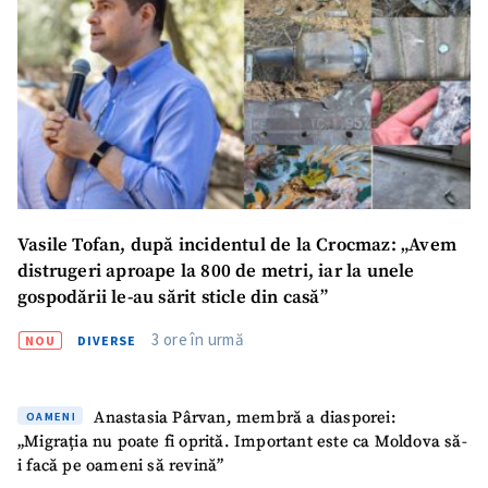
Vasile Tofan, după incidentul de la Crocmaz: „Avem
distrugeri aproape la 800 de metri, iar la unele
gospodării le-au sărit sticle din casă”
3 ore în urmă
NOU
DIVERSE
Anastasia Pârvan, membră a diasporei:
OAMENI
„Migrația nu poate fi oprită. Important este ca Moldova să-
i facă pe oameni să revină”
ȘTIREA MEA