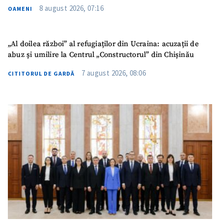
8 august 2026, 07:16
OAMENI
Titlu știre
+ Adaugă titlu
„Al doilea război” al refugiaților din Ucraina: acuzații de
Fotografie
+ Încarcă imagine
abuz și umilire la Centrul „Constructorul” din Chișinău
7 august 2026, 08:06
CITITORUL DE GARDĂ
Link media
+ Link media
Mesajul știrei
+ Mesajul știrei
CONTACT SURSĂ
Sursă anonimă
Nume
+ Numele meu