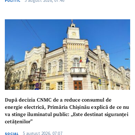
5 august 2026, 07:46
POLITIC
SUSȚINE
După decizia CNMC de a reduce consumul de
energie electrică, Primăria Chișinău explică de ce nu
va stinge iluminatul public: „Este destinat siguranței
cetățenilor”
5 august 2026, 07:07
SOCIAL