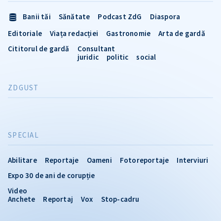
Banii tăi
Sănătate
Podcast ZdG
Diaspora
Editoriale
Viața redacției
Gastronomie
Arta de gardă
Cititorul de gardă
Consultant
juridic
politic
social
ZDGUST
SPECIAL
Abilitare
Reportaje
Oameni
Fotoreportaje
Interviuri
Expo 30 de ani de corupție
Video
Anchete
Reportaj
Vox
Stop-cadru