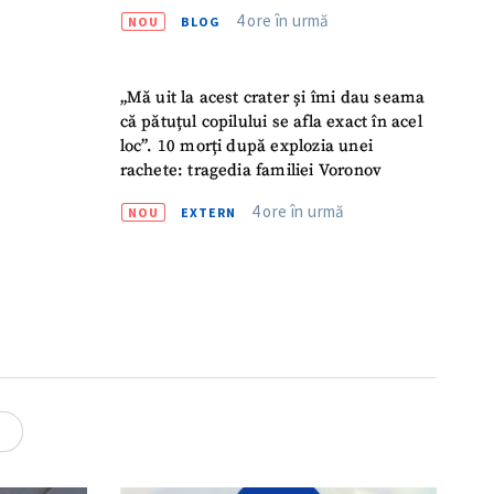
4 ore în urmă
NOU
BLOG
„Mă uit la acest crater și îmi dau seama
că pătuțul copilului se afla exact în acel
loc”. 10 morți după explozia unei
rachete: tragedia familiei Voronov
4 ore în urmă
NOU
EXTERN
meu
meu
4
rsonal