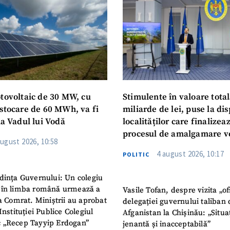
Am citit și sunt de ac
+ Mesajul știrei
confidențialitate
.
TRIMITE ȘT
otovoltaic de 30 MW, cu
Stimulente în valoare total
 stocare de 60 MWh, va fi
miliarde de lei, puse la dis
la Vadul lui Vodă
localităților care finalizea
procesul de amalgamare v
august 2026, 10:58
4 august 2026, 10:17
POLITIC
dința Guvernului: Un colegiu
 în limba română urmează a
Vasile Tofan, despre vizita „of
la Comrat. Miniștrii au aprobat
delegației guvernului taliban 
Instituției Publice Colegiul
Afganistan la Chișinău: „Situa
 „Recep Tayyip Erdogan”
jenantă și inacceptabilă”