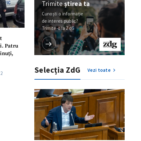
Trimite
știrea ta
Cunoști o informație
de interes public?
Trimite-o la ZdG
t
i. Patru
inuți,
Selecția ZdG
Vezi toate
32