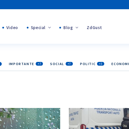
Video
Special
Blog
ZdGust
Banii tăi
+1
+1
IMPORTANTE
SOCIAL
POLITIC
ECONOM
+7
+7
+3
+2
+1