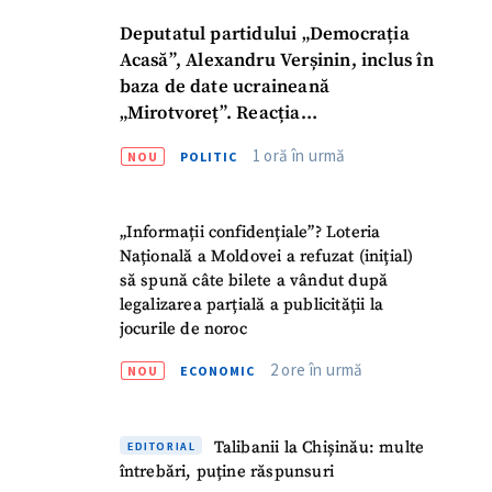
Deputatul partidului „Democrația
Acasă”, Alexandru Verșinin, inclus în
baza de date ucraineană
„Mirotvoreț”. Reacția
parlamentarului
1 oră în urmă
NOU
POLITIC
„Informații confidențiale”? Loteria
Națională a Moldovei a refuzat (inițial)
să spună câte bilete a vândut după
legalizarea parțială a publicității la
jocurile de noroc
2 ore în urmă
NOU
ECONOMIC
Talibanii la Chișinău: multe
EDITORIAL
întrebări, puține răspunsuri