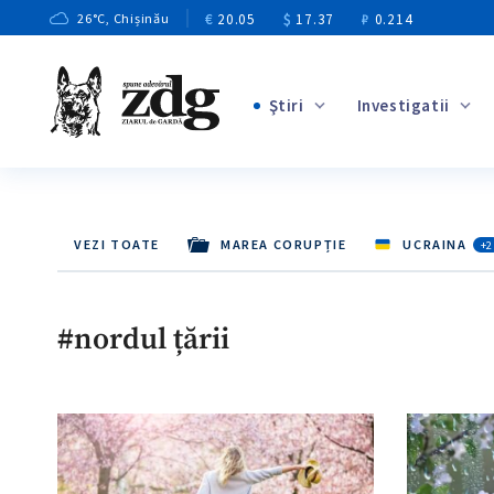
€
20.05
$
17.37
₽
0.214
26
°C
, Chișinău
Ştiri
Investigatii
+1
+3
+7
VEZI TOATE
MAREA CORUPȚIE
UCRAINA
+2
+4
+6
#nordul țării