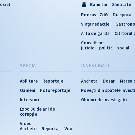
ocial
Banii tăi
Sănătate
Podcast ZdG
Diaspora
Viața redacției
Gastron
Arta de gardă
Cititorul
Consultant
juridic
politic
social
SPECIAL
INVESTIGATII
Abilitare
Reportaje
Ancheta
Dosar
Marea 
Oameni
Fotoreportaje
Povești din spatele invest
Interviuri
Ghiduri de investigații
Expo 30 de ani de
corupție
Video
Anchete
Reportaj
Vox