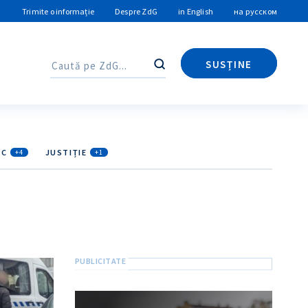
Trimite o informație
Despre ZdG
in English
на русском
SUSȚINE
Caută
Caută
IC
JUSTIȚIE
+4
+1