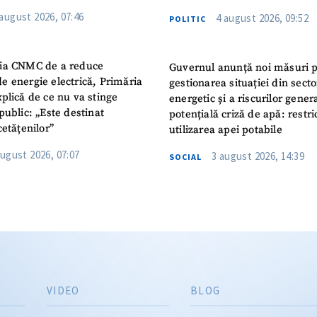
 august 2026, 07:46
4 august 2026, 09:52
POLITIC
ia CNMC de a reduce
Guvernul anunță noi măsuri 
e energie electrică, Primăria
gestionarea situației din secto
plică de ce nu va stinge
energetic și a riscurilor gener
public: „Este destinat
potențială criză de apă: restric
cetățenilor”
utilizarea apei potabile
august 2026, 07:07
3 august 2026, 14:39
SOCIAL
VIDEO
BLOG