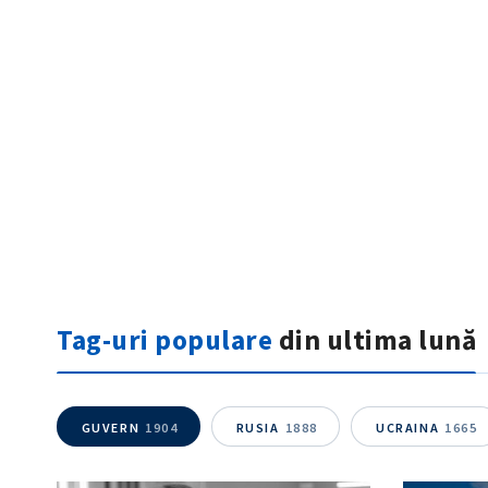
ȘTIREA MEA
Titlu știre
Tag-uri populare
din ultima lună
Fotografie
Link media
GUVERN
1904
RUSIA
1888
UCRAINA
1665