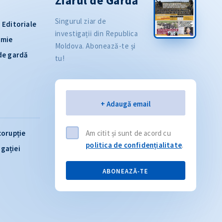
Ziarul de Gardă
Singurul ziar de
Editoriale
investigații din Republica
omie
Moldova. Abonează-te și
 de gardă
tu!
Email
+ Adaugă email
corupție
Am citit și sunt de acord cu
politica de confidențialitate
.
igației
ABONEAZĂ-TE