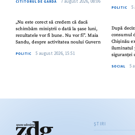
7 august 2026, 08:06
CITITORUL DE GARDĂ
5
POLITIC
„Nu este corect să credem că dacă
După deciz
schimbăm miniștrii o dată la șase luni,
consumul d
rezultatele vor fi bune. Nu vor fi”. Maia
Chișinău ex
Sandu, despre activitatea noului Guvern
iluminatul 
5 august 2026, 15:51
POLITIC
siguranței 
5 
SOCIAL
ŞTIRI