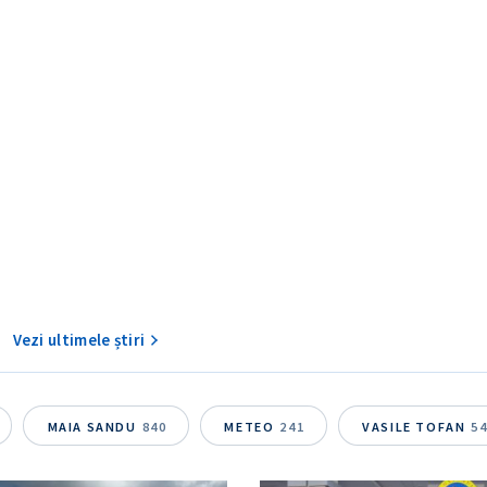
CONTACT SURSĂ
Sursă anonimă
+ Adaugă titlu
Nume
+ Numele 
Vezi ultimele știri
+ Încarcă imagine
Email
+ Emailul 
+ Link media
MAIA SANDU
840
METEO
241
VASILE TOFAN
5
Telefon
+ Telefon pe