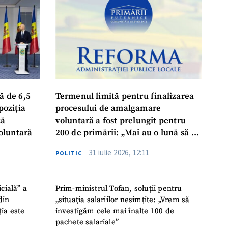
ord cu
politica de
IREA
ă de 6,5
Termenul limită pentru finalizarea
poziția
procesului de amalgamare
ză
voluntară a fost prelungit pentru
oluntară
200 de primării: „Mai au o lună să se
așeze la masă, să ia o decizie finală”
31 iulie 2026, 12:11
POLITIC
icială” a
Prim-ministrul Tofan, soluții pentru
din
„situația salariilor nesimțite: „Vrem să
ția este
investigăm cele mai înalte 100 de
pachete salariale”