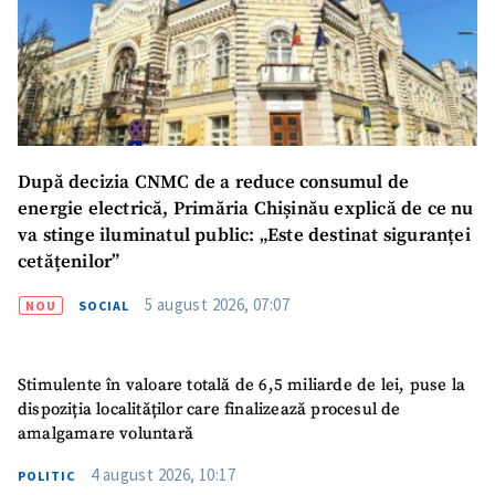
Nume
+ Numele meu
Email
+ Emailul meu
Telefon
+ Telefon personal
După decizia CNMC de a reduce consumul de
energie electrică, Primăria Chișinău explică de ce nu
Am citit și sunt de
va stinge iluminatul public: „Este destinat siguranței
acord cu
politica de
confidențialitate
.
cetățenilor”
5 august 2026, 07:07
TRIMITE ȘTIREA
NOU
SOCIAL
Stimulente în valoare totală de 6,5 miliarde de lei, puse la
dispoziția localităților care finalizează procesul de
amalgamare voluntară
4 august 2026, 10:17
POLITIC