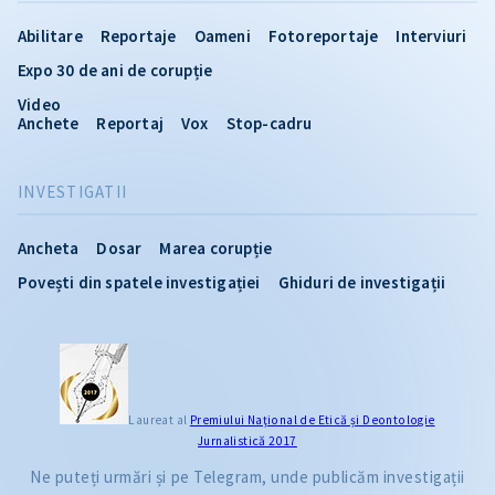
Abilitare
Reportaje
Oameni
Fotoreportaje
Interviuri
Expo 30 de ani de corupție
Video
Anchete
Reportaj
Vox
Stop-cadru
INVESTIGATII
Ancheta
Dosar
Marea corupție
Povești din spatele investigației
Ghiduri de investigații
Laureat al
Premiului Naţional de Etică și Deontologie
Jurnalistică 2017
Ne puteți urmări și pe Telegram, unde publicăm investigații