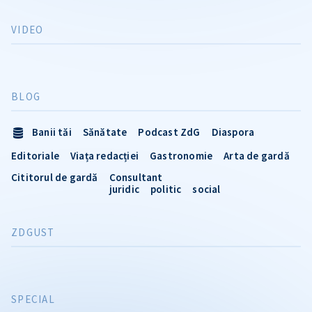
VIDEO
BLOG
Banii tăi
Sănătate
Podcast ZdG
Diaspora
Editoriale
Viața redacției
Gastronomie
Arta de gardă
Cititorul de gardă
Consultant
juridic
politic
social
ZDGUST
SPECIAL