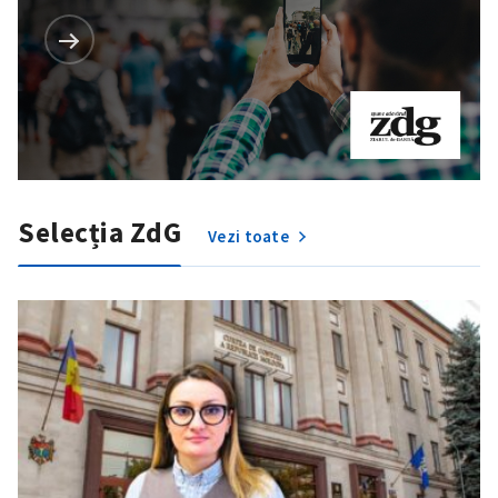
Selecția ZdG
Vezi toate