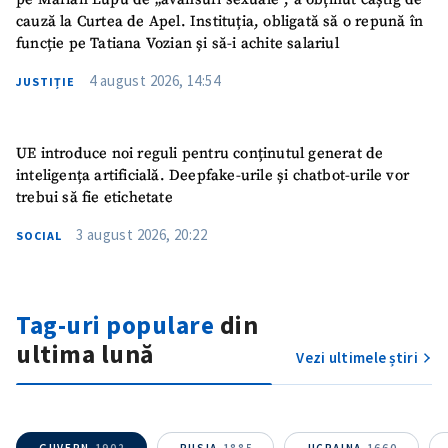
cauză la Curtea de Apel. Instituția, obligată să o repună în
funcție pe Tatiana Vozian și să-i achite salariul
4 august 2026, 14:54
JUSTIȚIE
UE introduce noi reguli pentru conținutul generat de
inteligența artificială. Deepfake-urile și chatbot-urile vor
trebui să fie etichetate
3 august 2026, 20:22
SOCIAL
Tag-uri populare
din
ultima lună
Vezi ultimele știri
GUVERN
1902
RUSIA
1885
UCRAINA
1660