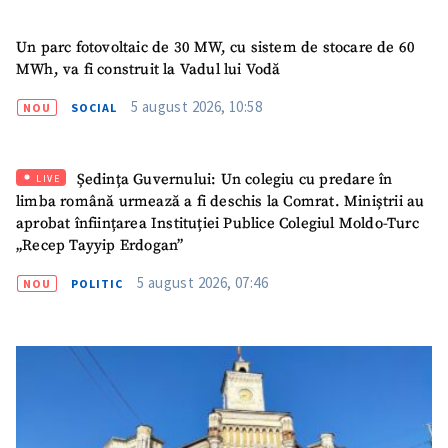
Un parc fotovoltaic de 30 MW, cu sistem de stocare de 60
MWh, va fi construit la Vadul lui Vodă
ȘTIREA MEA
5 august 2026, 10:58
NOU
SOCIAL
Titlu știre
+ Adaugă titlu
Fotografie
+ Încarcă imagine
Ședința Guvernului: Un colegiu cu predare în
LIVE
limba română urmează a fi deschis la Comrat. Miniștrii au
aprobat înființarea Instituției Publice Colegiul Moldo-Turc
Link media
+ Link media
„Recep Tayyip Erdogan”
5 august 2026, 07:46
NOU
POLITIC
Mesajul știrei
+ Mesajul știrei
CONTACT SURSĂ
Sursă anonimă