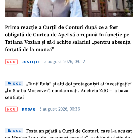
Prima reacție a Curții de Conturi după ce a fost
obligată de Curtea de Apel să o repună în funcție pe
Tatiana Vozian și să-i achite salariul „pentru absența
forțată de la muncă”
5 august 2026, 09:12
NOU
JUSTIȚIE
„Tanti Raia” și alți doi protagoniști ai investigației
DOC
„În Slujba Moscovei”, condamnați. Ancheta ZdG – la baza
sentinței
5 august 2026, 06:36
NOU
DOSAR
Trimite o informație
Despre ZdG
Fosta angajată a Curții de Conturi, care l-a acuzat
DOC
in English
на русском
pe Marian Lupu de „avansuri sexuale”, a obținut câștig de