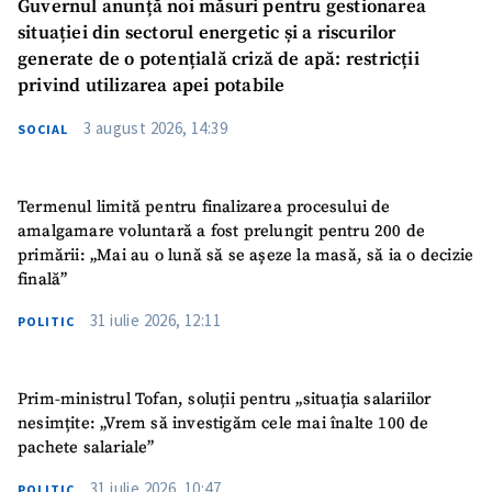
Guvernul anunță noi măsuri pentru gestionarea
situației din sectorul energetic și a riscurilor
generate de o potențială criză de apă: restricții
privind utilizarea apei potabile
3 august 2026, 14:39
SOCIAL
Termenul limită pentru finalizarea procesului de
amalgamare voluntară a fost prelungit pentru 200 de
primării: „Mai au o lună să se așeze la masă, să ia o decizie
finală”
31 iulie 2026, 12:11
POLITIC
Prim-ministrul Tofan, soluții pentru „situația salariilor
nesimțite: „Vrem să investigăm cele mai înalte 100 de
pachete salariale”
31 iulie 2026, 10:47
POLITIC