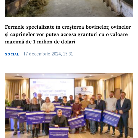
Fotografie
+ Încarcă imagine
Fermele specializate în creșterea bovinelor, ovinelor
Link media
+ Link media
și caprinelor vor putea accesa granturi cu o valoare
maximă de 1 milion de dolari
17 decembrie 2024, 15:31
SOCIAL
Mesajul știrei
+ Mesajul știrei
CONTACT SURSĂ
Sursă anonimă
Nume
+ Numele meu
Email
+ Emailul meu