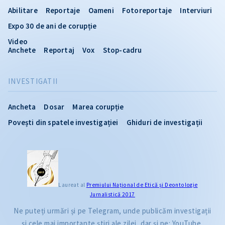
Abilitare
Reportaje
Oameni
Fotoreportaje
Interviuri
Expo 30 de ani de corupție
Video
Anchete
Reportaj
Vox
Stop-cadru
INVESTIGATII
Ancheta
Dosar
Marea corupție
Povești din spatele investigației
Ghiduri de investigații
CITEȘTE
Laureat al
Premiului Naţional de Etică și Deontologie
Jurnalistică 2017
Citește articolul
Ne puteți urmări și pe Telegram, unde publicăm investigații
și cele mai importante știri ale zilei, dar și pe: YouTube,