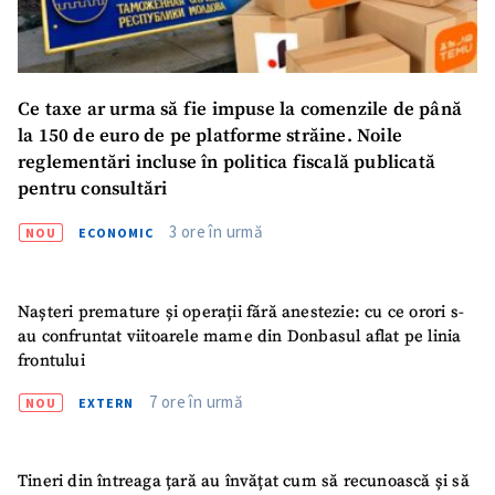
SUSȚINE
Ce taxe ar urma să fie impuse la comenzile de până
la 150 de euro de pe platforme străine. Noile
reglementări incluse în politica fiscală publicată
pentru consultări
3 ore în urmă
NOU
ECONOMIC
Nașteri premature și operații fără anestezie: cu ce orori s-
au confruntat viitoarele mame din Donbasul aflat pe linia
frontului
7 ore în urmă
NOU
EXTERN
Tineri din întreaga țară au învățat cum să recunoască și să