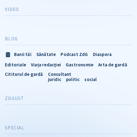
VIDEO
BLOG
Banii tăi
Sănătate
Podcast ZdG
Diaspora
Editoriale
Viața redacției
Gastronomie
Arta de gardă
Cititorul de gardă
Consultant
juridic
politic
social
ZDGUST
SPECIAL