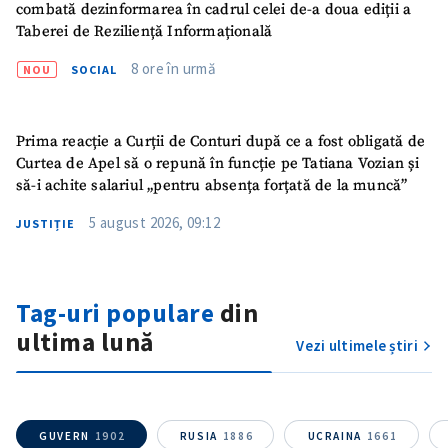
combată dezinformarea în cadrul celei de-a doua ediții a
Taberei de Reziliență Informațională
8 ore în urmă
NOU
SOCIAL
Prima reacție a Curții de Conturi după ce a fost obligată de
Curtea de Apel să o repună în funcție pe Tatiana Vozian și
să-i achite salariul „pentru absența forțată de la muncă”
5 august 2026, 09:12
JUSTIȚIE
Tag-uri populare
din
ultima lună
Vezi ultimele știri
GUVERN
1902
RUSIA
1886
UCRAINA
1661