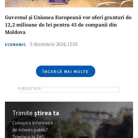
Telefon
+ Telefon personal
Guvernul și Uniunea Europeană vor oferi granturi de
Am citit și sunt de
12,2 milioane de lei pentru 45 de companii din
acord cu
politica de
Moldova
confidențialitate
.
5 decembrie 2024, 15:35
ECONOMIC
TRIMITE ȘTIREA
ÎNCARCĂ MAI MULTE
Trimite
știrea ta
Cunoști o informație
de interes public?
Trimite-o la ZdG