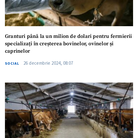
Granturi până la un milion de dolari pentru fermierii
specializați în creșterea bovinelor, ovinelor și
caprinelor
26 decembrie 2024, 08:07
SOCIAL
ȘTIREA MEA
Titlu știre
+ Adaugă titlu