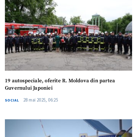
Trimite o informație
Despre ZdG
in English
на русском
19 autospeciale, oferite R. Moldova din partea
Guvernului Japoniei
28 mai 2025, 06:25
SOCIAL