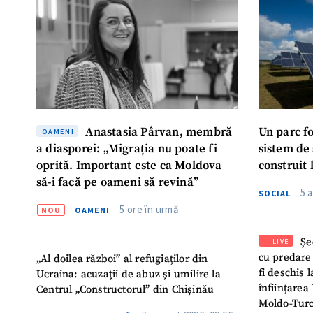
Mesajul știrei
Anastasia Pârvan, membră
Un parc f
OAMENI
a diasporei: „Migrația nu poate fi
sistem de
oprită. Important este ca Moldova
construit 
să-i facă pe oameni să revină”
5 
SOCIAL
5 ore în urmă
NOU
OAMENI
Șe
LIVE
cu predare
„Al doilea război” al refugiaților din
fi deschis 
Ucraina: acuzații de abuz și umilire la
înființarea 
Centrul „Constructorul” din Chișinău
Moldo-Turc