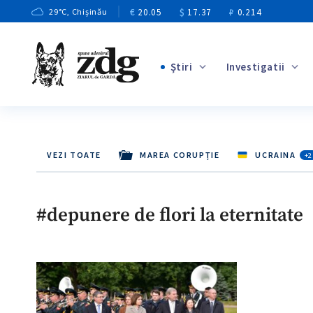
€
20.05
$
17.37
₽
0.214
29
°C
, Chișinău
Ştiri
Investigatii
+1
+3
+6
VEZI TOATE
MAREA CORUPȚIE
UCRAINA
+2
+3
+7
#depunere de flori la eternitate