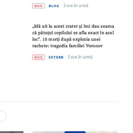
3 ore în urmă
NOU
BLOG
„Mă uit la acest crater și îmi dau seama
că pătuțul copilului se afla exact în acel
loc”. 10 morți după explozia unei
rachete: tragedia familiei Voronov
3 ore în urmă
NOU
EXTERN
meu
meu
4
rsonal