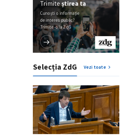
Trimite
știrea ta
Cunoști o informație
de interes public?
Trimite-o la ZdG
Selecția ZdG
Vezi toate