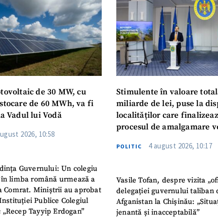
Am citit și sunt de ac
+ Mesajul știrei
confidențialitate
.
TRIMITE ȘT
otovoltaic de 30 MW, cu
Stimulente în valoare total
 stocare de 60 MWh, va fi
miliarde de lei, puse la dis
la Vadul lui Vodă
localităților care finalizea
procesul de amalgamare v
august 2026, 10:58
4 august 2026, 10:17
POLITIC
dința Guvernului: Un colegiu
 în limba română urmează a
Vasile Tofan, despre vizita „of
la Comrat. Miniștrii au aprobat
delegației guvernului taliban 
Instituției Publice Colegiul
Afganistan la Chișinău: „Situa
 „Recep Tayyip Erdogan”
jenantă și inacceptabilă”