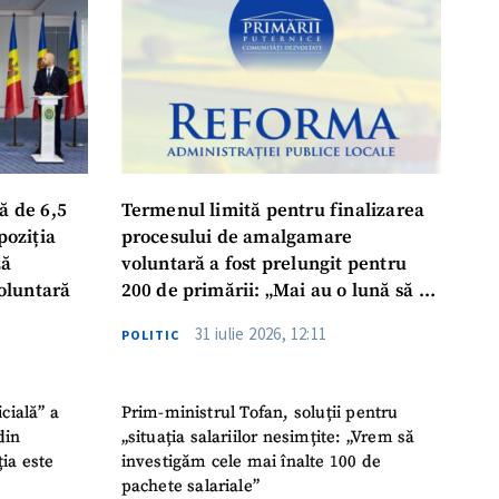
ord cu
politica de
IREA
ă de 6,5
Termenul limită pentru finalizarea
poziția
procesului de amalgamare
ză
voluntară a fost prelungit pentru
oluntară
200 de primării: „Mai au o lună să se
așeze la masă, să ia o decizie finală”
31 iulie 2026, 12:11
POLITIC
icială” a
Prim-ministrul Tofan, soluții pentru
din
„situația salariilor nesimțite: „Vrem să
ția este
investigăm cele mai înalte 100 de
pachete salariale”