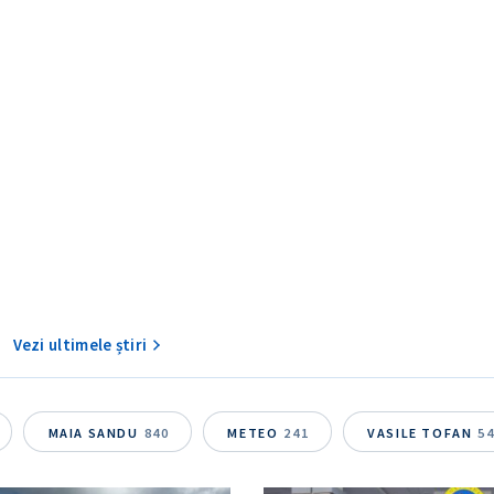
CONTACT SURSĂ
Sursă anonimă
+ Adaugă titlu
Nume
+ Numele 
Vezi ultimele știri
+ Încarcă imagine
Email
+ Emailul 
+ Link media
MAIA SANDU
840
METEO
241
VASILE TOFAN
5
Telefon
+ Telefon pe