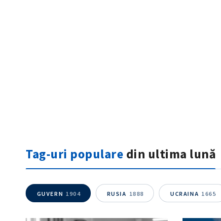
ȘTIREA MEA
Titlu știre
Tag-uri populare
din ultima lună
Fotografie
Link media
GUVERN
1904
RUSIA
1888
UCRAINA
1665