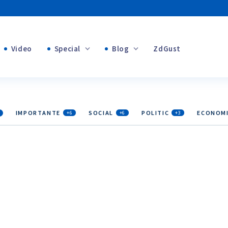
Video
Special
Blog
ZdGust
Banii tăi
+1
+1
+1
IMPORTANTE
SOCIAL
POLITIC
ECONOM
+6
+6
+3
+1
+2
+1