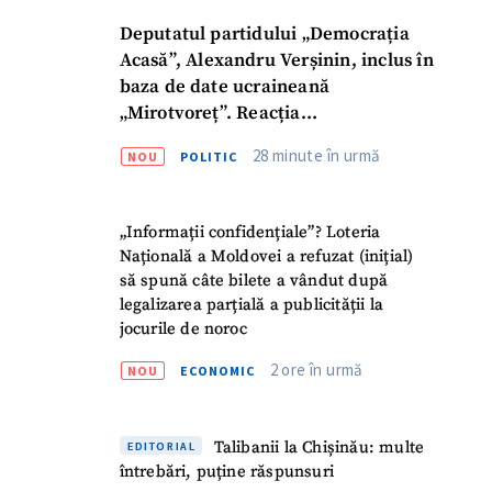
Deputatul partidului „Democrația
Acasă”, Alexandru Verșinin, inclus în
baza de date ucraineană
„Mirotvoreț”. Reacția
parlamentarului
28 minute în urmă
NOU
POLITIC
„Informații confidențiale”? Loteria
Națională a Moldovei a refuzat (inițial)
să spună câte bilete a vândut după
legalizarea parțială a publicității la
jocurile de noroc
2 ore în urmă
NOU
ECONOMIC
Talibanii la Chișinău: multe
EDITORIAL
întrebări, puține răspunsuri