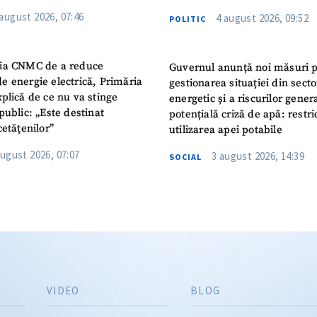
 august 2026, 07:46
4 august 2026, 09:52
POLITIC
ia CNMC de a reduce
Guvernul anunță noi măsuri 
e energie electrică, Primăria
gestionarea situației din secto
plică de ce nu va stinge
energetic și a riscurilor gener
public: „Este destinat
potențială criză de apă: restric
cetățenilor”
utilizarea apei potabile
august 2026, 07:07
3 august 2026, 14:39
SOCIAL
VIDEO
BLOG