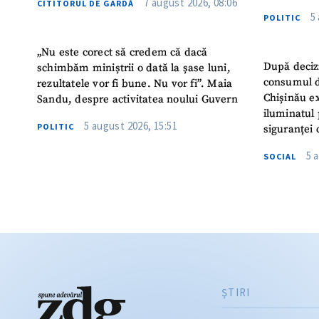
7 august 2026, 08:06
CITITORUL DE GARDĂ
5
POLITIC
„Nu este corect să credem că dacă
După deciz
schimbăm miniștrii o dată la șase luni,
consumul d
rezultatele vor fi bune. Nu vor fi”. Maia
Chișinău ex
Sandu, despre activitatea noului Guvern
iluminatul 
5 august 2026, 15:51
POLITIC
siguranței 
5 
SOCIAL
ŞTIRI