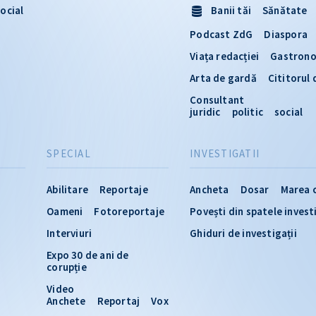
ocial
Banii tăi
Sănătate
Podcast ZdG
Diaspora
Viața redacției
Gastron
Arta de gardă
Cititorul
Consultant
juridic
politic
social
SPECIAL
INVESTIGATII
Abilitare
Reportaje
Ancheta
Dosar
Marea 
Oameni
Fotoreportaje
Povești din spatele invest
Interviuri
Ghiduri de investigații
Expo 30 de ani de
corupție
Video
Anchete
Reportaj
Vox