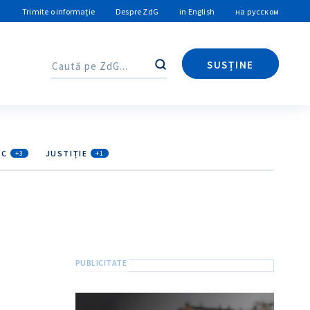
Trimite o informație
Despre ZdG
in English
на русском
SUSȚINE
Caută
Caută
IC
JUSTIȚIE
+3
+1