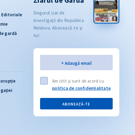
Ziarul de Gardă
Singurul ziar de
Editoriale
investigații din Republica
omie
Moldova. Abonează-te și
 de gardă
tu!
Email
+ Adaugă email
corupție
Am citit și sunt de acord cu
politica de confidențialitate
.
igației
ABONEAZĂ-TE