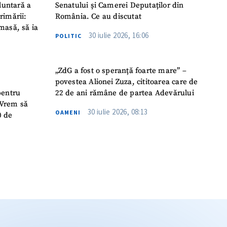
luntară a
Senatului și Camerei Deputaților din
rimării:
România. Ce au discutat
masă, să ia
30 iulie 2026, 16:06
POLITIC
„ZdG a fost o speranță foarte mare” –
povestea Alionei Zuza, cititoarea care de
pentru
22 de ani rămâne de partea Adevărului
 „Vrem să
30 iulie 2026, 08:13
OAMENI
0 de