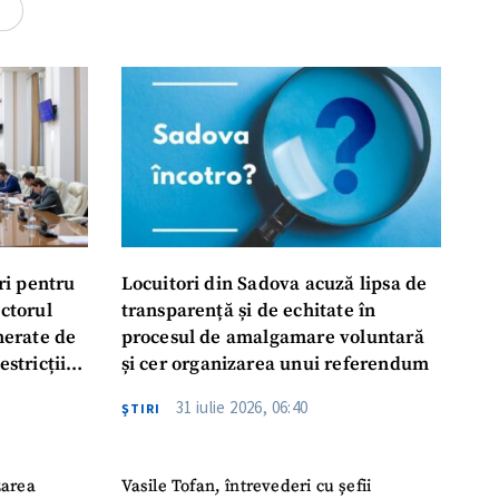
rsonal
4
ord cu
politica de
IREA
ri pentru
Locuitori din Sadova acuză lipsa de
ectorul
transparență și de echitate în
enerate de
procesul de amalgamare voluntară
estricții
și cer organizarea unui referendum
abile
31 iulie 2026, 06:40
ŞTIRI
zarea
Vasile Tofan, întrevederi cu șefii