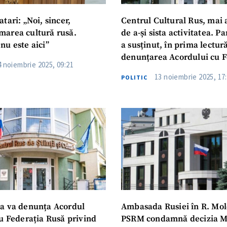
tari: „Noi, sincer,
Centrul Cultural Rus, mai
area cultură rusă.
de a-și sista activitatea. P
nu este aici”
a susținut, în prima lectur
denunțarea Acordului cu F
4 noiembrie 2025, 09:21
Rusă
13 noiembrie 2025, 17
POLITIC
a va denunța Acordul
Ambasada Rusiei în R. Mol
cu Federația Rusă privind
PSRM condamnă decizia M