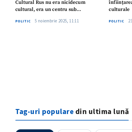
Cultural Rus nu era nicidecum
înființare
cultural, era un centru sub
culturale
acoperirea căruia se desfășurau
5 noiembrie 2025, 11:11
2
POLITIC
POLITIC
activități de subminare a
suveranității R. Moldova”
ȘTIREA MEA
Titlu știre
Fotografie
Tag-uri populare
din ultima lună
Link media