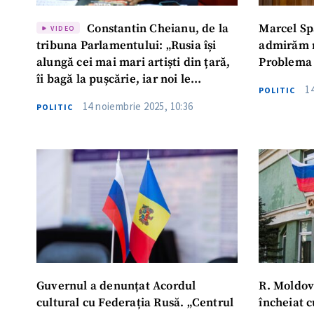
Constantin Cheianu, de la
Marcel Spa
VIDEO
tribuna Parlamentului: „Rusia își
admirăm m
alungă cei mai mari artiști din țară,
Problema 
îi bagă la pușcărie, iar noi le
1
POLITIC
acordăm cetățenia noastră”
14 noiembrie 2025, 10:36
POLITIC
Guvernul a denunțat Acordul
R. Moldov
cultural cu Federația Rusă. „Centrul
încheiat 