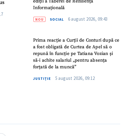
ediții a Taberei de Reziliență
Rus
Informațională
17
6 august 2026, 09:43
NOU
SOCIAL
Prima reacție a Curții de Conturi după ce
a fost obligată de Curtea de Apel să o
repună în funcție pe Tatiana Vozian și
să-i achite salariul „pentru absența
forțată de la muncă”
5 august 2026, 09:12
JUSTIȚIE
meu
meu