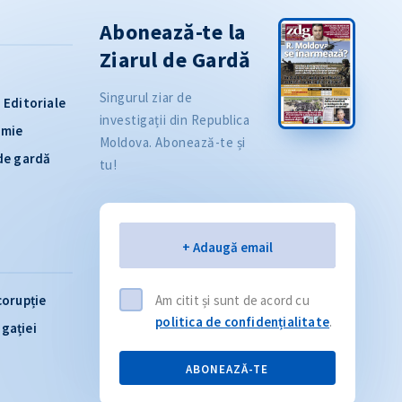
Abonează-te la
Ziarul de Gardă
Singurul ziar de
Editoriale
investigații din Republica
omie
Moldova. Abonează-te și
 de gardă
tu!
Email
+ Adaugă email
corupție
Am citit și sunt de acord cu
politica de confidențialitate
.
igației
ABONEAZĂ-TE