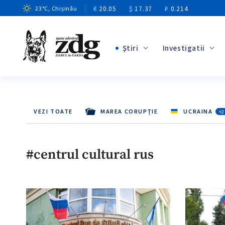
€
20.05
$
17.37
₽
0.214
23
°C
, Chișinău
Ştiri
Investigatii
+4
+1
+13
VEZI TOATE
MAREA CORUPȚIE
UCRAINA
+2
+10
+3
#centrul cultural rus