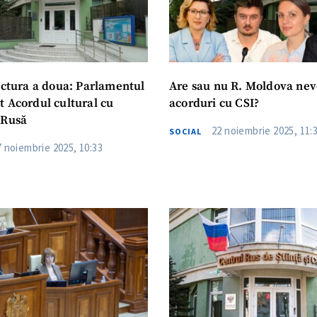
lectura a doua: Parlamentul
Are sau nu R. Moldova nev
t Acordul cultural cu
acorduri cu CSI?
 Rusă
22 noiembrie 2025, 11:
SOCIAL
7 noiembrie 2025, 10:33