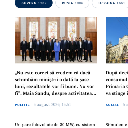
GUVERN
1902
RUSIA
1886
UCRAINA
1661
Mesajul știrei
„Nu este corect să credem că dacă
După deci
schimbăm miniștrii o dată la șase
consumul 
luni, rezultatele vor fi bune. Nu vor
Primăria 
fi”. Maia Sandu, despre activitatea
va stinge 
noului Guvern
destinat s
5 august 2026, 15:51
5 
POLITIC
SOCIAL
Un parc fotovoltaic de 30 MW, cu sistem
Stimulente 