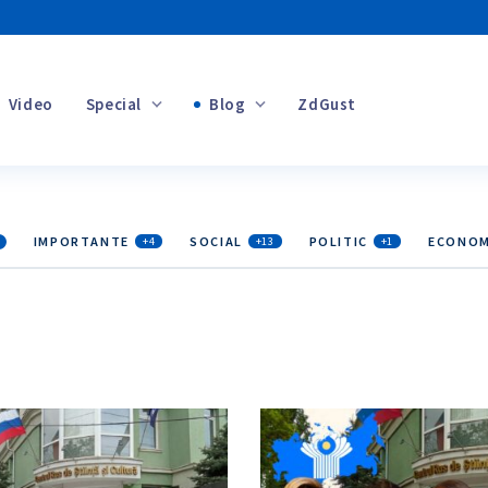
Video
Special
Blog
ZdGust
Banii tăi
IMPORTANTE
SOCIAL
POLITIC
ECONOM
+4
+13
+1
+1