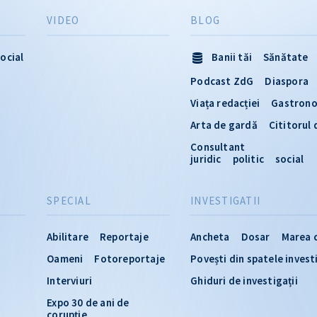
VIDEO
BLOG
ocial
Banii tăi
Sănătate
Podcast ZdG
Diaspora
Viața redacției
Gastron
Arta de gardă
Cititorul
Consultant
juridic
politic
social
SPECIAL
INVESTIGATII
Abilitare
Reportaje
Ancheta
Dosar
Marea 
Oameni
Fotoreportaje
Povești din spatele invest
Interviuri
Ghiduri de investigații
Expo 30 de ani de
corupție