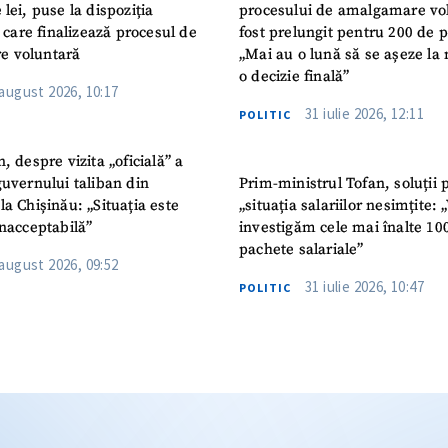
 lei, puse la dispoziția
procesului de amalgamare vo
or care finalizează procesul de
fost prelungit pentru 200 de p
e voluntară
„Mai au o lună să se așeze la 
o decizie finală”
 august 2026, 10:17
31 iulie 2026, 12:11
POLITIC
n, despre vizita „oficială” a
guvernului taliban din
Prim-ministrul Tofan, soluții 
la Chișinău: „Situația este
„situația salariilor nesimțite:
inacceptabilă”
investigăm cele mai înalte 10
pachete salariale”
 august 2026, 09:52
31 iulie 2026, 10:47
POLITIC