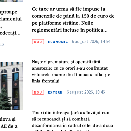
Ce taxe ar urma să fie impuse la
 aproape
comenzile de până la 150 de euro de
arlamentul
pe platforme străine. Noile
ă,
reglementări incluse în politica
ederația
fiscală publicată pentru consultări
6 august 2026, 14:54
NOU
ECONOMIC
:12
Nașteri premature și operații fără
anestezie: cu ce orori s-au confruntat
viitoarele mame din Donbasul aflat pe
linia frontului
6 august 2026, 10:46
NOU
EXTERN
Tineri din întreaga țară au învățat cum
să recunoască și să combată
dova și
dezinformarea în cadrul celei de-a doua
AE de a