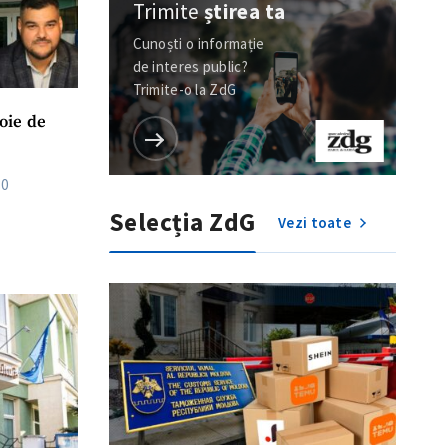
Trimite
știrea ta
Cunoști o informație
de interes public?
Trimite-o la ZdG
oie de
30
Selecția ZdG
Vezi toate