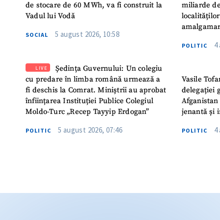
de stocare de 60 MWh, va fi construit la
miliarde de
Vadul lui Vodă
localitățil
amalgamar
5 august 2026, 10:58
SOCIAL
4
POLITIC
Ședința Guvernului: Un colegiu
LIVE
cu predare în limba română urmează a
Vasile Tofa
fi deschis la Comrat. Miniștrii au aprobat
delegației 
înființarea Instituției Publice Colegiul
Afganistan 
Moldo-Turc „Recep Tayyip Erdogan”
jenantă și 
5 august 2026, 07:46
4
POLITIC
POLITIC