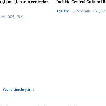
a și funcționarea centrelor
închide Centrul Cultural 
13 februarie 2025, 18:
POLITIC
3 mai 2025, 08:41
CONTACT SURSĂ
Sursă anonimă
+ Adaugă titlu
Nume
+ Numele 
+ Încarcă imagine
Vezi ultimele știri
Email
+ Emailul 
+ Link media