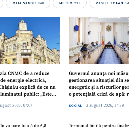
Telefon
+ Telefon pe
MAIA SANDU
840
METEO
239
VASILE TOFAN
5
Am citit și sunt de ac
+ Mesajul știrei
confidențialitate
.
TRIMITE ȘT
zia CNMC de a reduce
Guvernul anunță noi măsu
de energie electrică,
gestionarea situației din s
Chișinău explică de ce nu
energetic și a riscurilor g
iluminatul public: „Este
o potențială criză de apă: r
iguranței cetățenilor”
privind utilizarea apei pot
august 2026, 07:07
3 august 2026, 14:39
SOCIAL
în valoare totală de 6,5
Termenul limită pentru finali