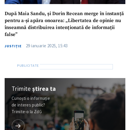
După Maia Sandu, și Dorin Recean merge în instanță
pentru a-și apăra onoarea: „Libertatea de opinie nu
înseamnă distribuirea intenționată de informații
false”
29 ianuarie 2025, 15:43
JUSTIȚIE
Trimite
știrea ta
Cunoști o informație
de interes public?
Trimite-o la ZdG