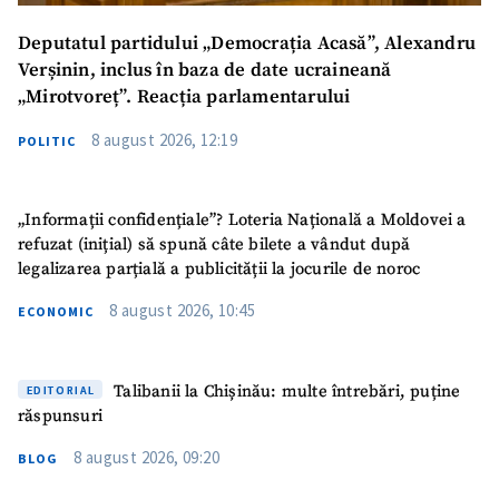
Trimite o informație
Despre ZdG
Deputatul partidului „Democrația Acasă”, Alexandru
in English
на русском
Verșinin, inclus în baza de date ucraineană
„Mirotvoreț”. Reacția parlamentarului
8 august 2026, 12:19
POLITIC
„Informații confidențiale”? Loteria Națională a Moldovei a
refuzat (inițial) să spună câte bilete a vândut după
legalizarea parțială a publicității la jocurile de noroc
8 august 2026, 10:45
ECONOMIC
Talibanii la Chișinău: multe întrebări, puține
EDITORIAL
răspunsuri
8 august 2026, 09:20
BLOG