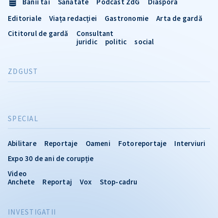
Banii tăi
Sănătate
Podcast ZdG
Diaspora
Editoriale
Viața redacției
Gastronomie
Arta de gardă
Cititorul de gardă
Consultant
juridic
politic
social
ZDGUST
SPECIAL
Abilitare
Reportaje
Oameni
Fotoreportaje
Interviuri
Expo 30 de ani de corupție
Video
Anchete
Reportaj
Vox
Stop-cadru
INVESTIGATII