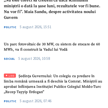
„Nu este corect să credem că dacă schimbăm
miniștrii o dată la șase luni, rezultatele vor fi bune.
Nu vor fi”. Maia Sandu, despre activitatea noului
Guvern
5 august 2026, 15:51
POLITIC
Un parc fotovoltaic de 30 MW, cu sistem de stocare de 60
MWh, va fi construit la Vadul lui Vodă
5 august 2026, 10:58
SOCIAL
SUSȚINE
Ședința Guvernului: Un colegiu cu predare în
LIVE
limba română urmează a fi deschis la Comrat. Miniștrii au
aprobat înființarea Instituției Publice Colegiul Moldo-Turc
„Recep Tayyip Erdogan”
5 august 2026, 07:46
POLITIC