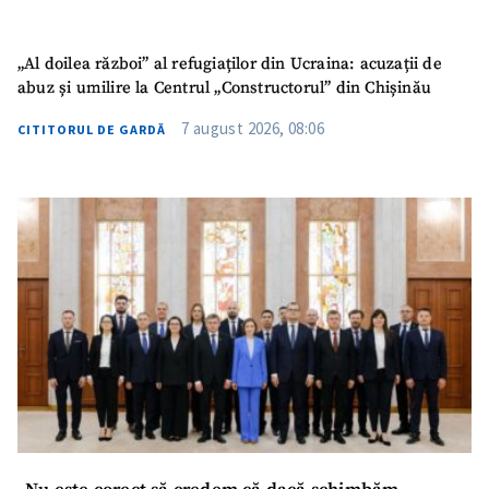
Mesajul știrei
+ Mesajul știrei
„Al doilea război” al refugiaților din Ucraina: acuzații de
abuz și umilire la Centrul „Constructorul” din Chișinău
CONTACT SURSĂ
Sursă anonimă
7 august 2026, 08:06
CITITORUL DE GARDĂ
Nume
+ Numele meu
Email
+ Emailul meu
Telefon
+ Telefon personal
Am citit și sunt de
acord cu
politica de
confidențialitate
.
TRIMITE ȘTIREA