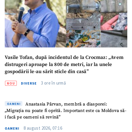
Vasile Tofan, după incidentul de la Crocmaz: „Avem
ȘTIREA MEA
distrugeri aproape la 800 de metri, iar la unele
gospodării le-au sărit sticle din casă”
Titlu știre
+ Adaugă titlu
3 ore în urmă
NOU
DIVERSE
Fotografie
+ Încarcă imagine
Anastasia Pârvan, membră a diasporei:
OAMENI
Link media
+ Link media
„Migrația nu poate fi oprită. Important este ca Moldova să-
i facă pe oameni să revină”
8 august 2026, 07:16
OAMENI