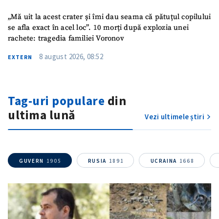
„Mă uit la acest crater și îmi dau seama că pătuțul copilului
se afla exact în acel loc”. 10 morți după explozia unei
rachete: tragedia familiei Voronov
8 august 2026, 08:52
EXTERN
Tag-uri populare
din
ultima lună
Vezi ultimele știri
GUVERN
1905
RUSIA
1891
UCRAINA
1668