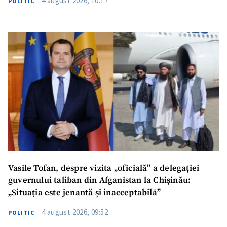
4 august 2026, 10:17
POLITIC
SUSȚINE
Vasile Tofan, despre vizita „oficială” a delegației
guvernului taliban din Afganistan la Chișinău:
„Situația este jenantă și inacceptabilă”
4 august 2026, 09:52
POLITIC