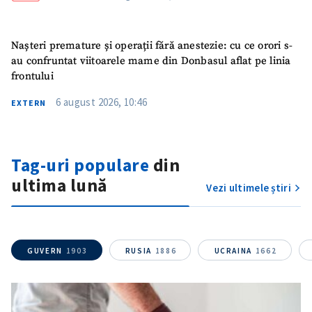
Nașteri premature și operații fără anestezie: cu ce orori s-
au confruntat viitoarele mame din Donbasul aflat pe linia
frontului
6 august 2026, 10:46
EXTERN
Tag-uri populare
din
ultima lună
Vezi ultimele știri
GUVERN
1903
RUSIA
1886
UCRAINA
1662