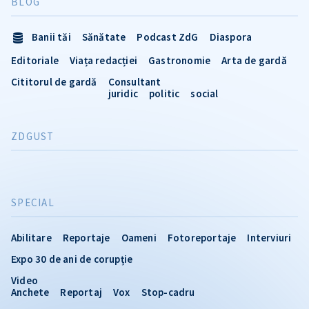
BLOG
Banii tăi
Sănătate
Podcast ZdG
Diaspora
Editoriale
Viața redacției
Gastronomie
Arta de gardă
Cititorul de gardă
Consultant
juridic
politic
social
ZDGUST
SPECIAL
Abilitare
Reportaje
Oameni
Fotoreportaje
Interviuri
Expo 30 de ani de corupție
Video
Anchete
Reportaj
Vox
Stop-cadru