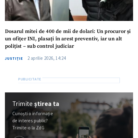
Dosarul mitei de 400 de mii de dolari: Un procuror și
un ofițer INI, plasați în arest preventiv, iar un alt
polițist – sub control judiciar
2 aprilie 2026, 14:24
JUSTIȚIE
Trimite
știrea ta
Cunoști o informație
de interes public?
Trimite-o la ZdG