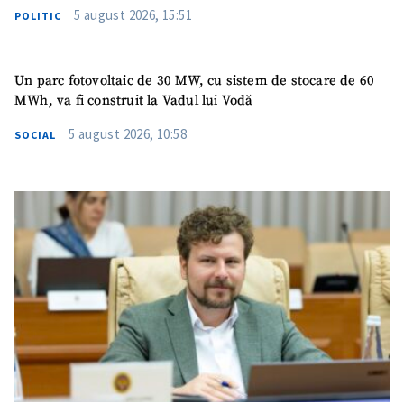
ȘTIREA MEA
5 august 2026, 15:51
POLITIC
Titlu știre
+ Adaugă titlu
Un parc fotovoltaic de 30 MW, cu sistem de stocare de 60
Fotografie
+ Încarcă imagine
MWh, va fi construit la Vadul lui Vodă
5 august 2026, 10:58
SOCIAL
Link media
+ Link media
Mesajul știrei
+ Mesajul știrei
CONTACT SURSĂ
Sursă anonimă
Nume
+ Numele meu