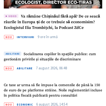
Va rămâne Chișinăul fără apă? De ce seacă
VIDEO
râurile în Europa și de ce trebuie să economisim?
Ecologistul Ilia Trombițchi, la Podcast ZdCe
9 ore în urmă
NOU
INTERVIURI
Socializarea copiilor în spațiile publice: cum
ABILITARE
gestionăm privirile și situațiile de discriminare
7 august 2026, 06:48
NOU
ABILITARE
Ce taxe ar urma să fie impuse la comenzile de până la 150
Trimite o informație
Despre ZdG
de euro de pe platforme străine. Noile reglementări incluse
in English
на русском
în politica fiscală publicată pentru consultări
6 august 2026, 14:54
NOU
ECONOMIC