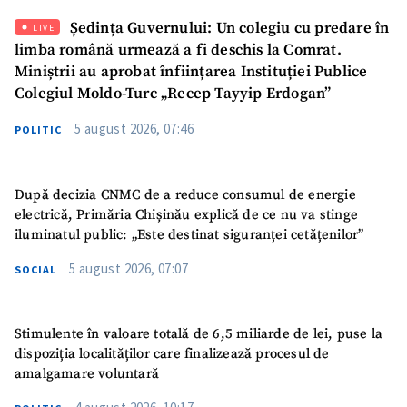
Email
+ Emailul meu
Ședința Guvernului: Un colegiu cu predare în
LIVE
limba română urmează a fi deschis la Comrat.
Telefon
+ Telefon personal
Miniștrii au aprobat înființarea Instituției Publice
Colegiul Moldo-Turc „Recep Tayyip Erdogan”
Am citit și sunt de
5 august 2026, 07:46
POLITIC
acord cu
politica de
confidențialitate
.
TRIMITE ȘTIREA
După decizia CNMC de a reduce consumul de energie
electrică, Primăria Chișinău explică de ce nu va stinge
iluminatul public: „Este destinat siguranței cetățenilor”
5 august 2026, 07:07
SOCIAL
Stimulente în valoare totală de 6,5 miliarde de lei, puse la
dispoziția localităților care finalizează procesul de
amalgamare voluntară