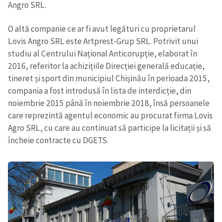
Angro SRL.
O altă companie ce ar fi avut legături cu proprietarul
Lovis Angro SRL este Artprest-Grup SRL. Potrivit unui
studiu al Centrului Național Anticorupție, elaborat în
2016, referitor la achizițiile Direcției generală educație,
tineret și sport din municipiul Chișinău în perioada 2015,
compania a fost introdusă în lista de interdicție, din
noiembrie 2015 până în noiembrie 2018, însă persoanele
care reprezintă agentul economic au procurat firma Lovis
Agro SRL, cu care au continuat să participe la licitații și să
încheie contracte cu DGETS.