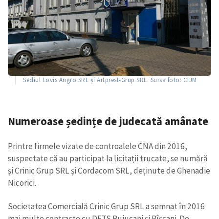
Sediul Lovis Angro SRL și Artprest-Grup SRL. Sursa foto: CIJM
Numeroase ședințe de judecată amânate
Printre firmele vizate de controalele CNA din 2016,
suspectate că au participat la licitații trucate, se numără
și Crinic Grup SRL și Cordacom SRL, deținute de Ghenadie
Nicorici.
Societatea Comercială Crinic Grup SRL a semnat în 2016
mai multe contracte cu DETS Buiucani și Rîșcani. De