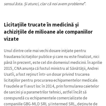
sensul ăsta. Și atunci, clar că noi avem probleme
”.
Licitațiile trucate în medicină și
achizițiile de milioane ale companiilor
vizate
Unul dintre cele mai vechi dosare inițiate pentru
fraudarea licitațiilor publice și care nu este finalizat, nici
până în prezent, este cel din domeniul medicinii. În aprilie
2015, CNA anunța că fostul ministru al Sănătăţii, Andrei
Usatîi, a fost reţinut într-un dosar privind trucarea
licitaţiilor pentru procurarea echipamentelor medicale.
Fraudele ar fi avut loc în 2014, prin formularea caietelor
de sarcini și a parametrilor tehnici, astfel încât să
corespundă cu echipamentele comercializate de
companiile GBG-MLD SRL și Intermed SRL, deținute de