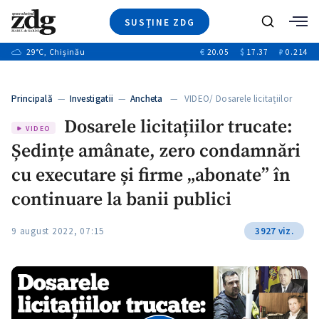
SUSȚINE ZDG
+3
Caută
+2
29
°C
, Chișinău
€
20.05
$
17.37
₽
0.214
Ştiri
+7
+2
Investigatii
Banii tăi
+6
Principală
—
Investigatii
—
Ancheta
— VIDEO/ Dosarele licitațiilor
Video
+1
trucate: Ședințe…
+1
+1
Dosarele licitațiilor trucate:
Special
VIDEO
Ședințe amânate, zero condamnări
Blog
+1
ZdGust
cu executare și firme „abonate” în
+1
continuare la banii publici
+1
9 august 2022, 07:15
3927 viz.