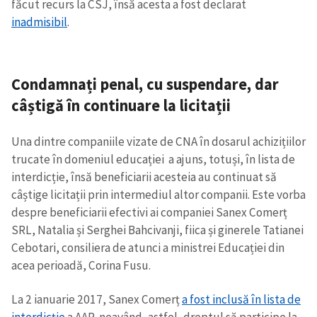
făcut recurs la CSJ, însă acesta a fost declarat
inadmisibil
.
Condamnați penal, cu suspendare, dar
câștigă în continuare la licitații
Una dintre companiile vizate de CNA în dosarul achizițiilor
trucate în domeniul educației a ajuns, totuși, în lista de
interdicție, însă beneficiarii acesteia au continuat să
câștige licitații prin intermediul altor companii. Este vorba
despre beneficiarii efectivi ai companiei Sanex Comerț
SRL, Natalia și Serghei Bahcivanji, fiica și ginerele Tatianei
Cebotari, consiliera de atunci a ministrei Educației din
acea perioadă, Corina Fusu.
La 2 ianuarie 2017, Sanex Comerț
a fost inclusă în lista de
interdicție
a AAP, neavând, astfel, dreptul să participe la