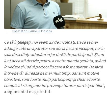
Judecătorul Aureliu Postică
Ca să înțelegeți, noi avem 29 de inculpați. Dacă se mai
adaugă câte un apărător sau doi la fiecare inculpat, noi în
sala de ședințe adunăm în jur de 60 de participanți. Și am
luat această decizie pentru a contramanda ședința, având
în vedere și Codul portocaliu care a fost anunțat. Dosarul
într-adevăr durează de mai mult timp, dar sunt motive
obiective, sunt foarte mulți participanți și chiar e foarte
complicat să organizăm prezența tuturor participanților
”,
a argumentat magistratul.