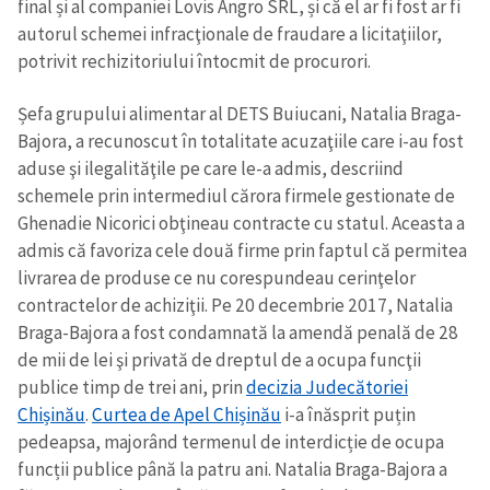
final și al companiei Lovis Angro SRL, și că el ar fi fost ar fi
autorul schemei infracţionale de fraudare a licitaţiilor,
potrivit rechizitoriului întocmit de procurori.
Șefa grupului alimentar al DETS Buiucani, Natalia Braga-
Bajora, a recunoscut în totalitate acuzaţiile care i-au fost
aduse şi ilegalităţile pe care le-a admis, descriind
schemele prin intermediul cărora firmele gestionate de
Ghenadie Nicorici obţineau contracte cu statul. Aceasta a
admis că favoriza cele două firme prin faptul că permitea
livrarea de produse ce nu corespundeau cerinţelor
contractelor de achiziţii. Pe 20 decembrie 2017, Natalia
Braga-Bajora a fost condamnată la amendă penală de 28
de mii de lei şi privată de dreptul de a ocupa funcţii
publice timp de trei ani, prin
decizia Judecătoriei
Trimite o informație
Despre ZdG
Chișinău
.
Curtea de Apel Chișinău
i-a înăsprit puțin
in English
на русском
pedeapsa, majorând termenul de interdicție de ocupa
funcții publice până la patru ani. Natalia Braga-Bajora a