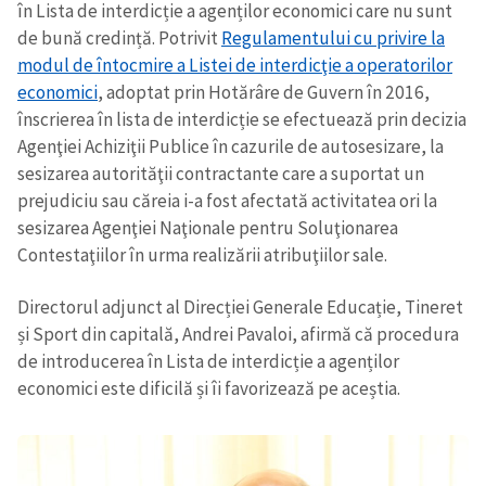
în Lista de interdicție a agenților economici care nu sunt
de bună credință. Potrivit
Regulamentului cu privire la
modul de întocmire a Listei de interdicţie a operatorilor
SUSȚINE
economici
, adoptat prin Hotărâre de Guvern în 2016,
înscrierea în lista de interdicție se efectuează prin decizia
Agenţiei Achiziţii Publice în cazurile de autosesizare, la
sesizarea autorităţii contractante care a suportat un
prejudiciu sau căreia i-a fost afectată activitatea ori la
sesizarea Agenţiei Naţionale pentru Soluţionarea
Contestaţiilor în urma realizării atribuţiilor sale.
Directorul adjunct al Direcției Generale Educație, Tineret
și Sport din capitală, Andrei Pavaloi, afirmă că procedura
de introducerea în Lista de interdicție a agenților
economici este dificilă și îi favorizează pe aceștia.