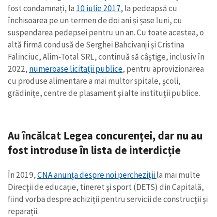
fost condamnați, la
10 iulie 2017
, la pedeapsă cu
închisoarea pe un termen de doi ani și șase luni, cu
suspendarea pedepsei pentru un an. Cu toate acestea, o
altă firmă condusă de Serghei Bahcivanji și Cristina
Falinciuc, Alim-Total SRL, continuă să câștige, inclusiv în
2022,
numeroase licitații publice
, pentru aprovizionarea
cu produse alimentare a mai multor spitale, școli,
grădinițe, centre de plasament și alte instituții publice.
Au încălcat Legea concurenței, dar nu au
fost introduse în lista de interdicție
În 2019,
CNA anunța despre noi percheziții
la mai multe
Direcţii de educaţie, tineret şi sport (DETS) din Capitală,
fiind vorba despre achiziții pentru servicii de construcții și
reparații.