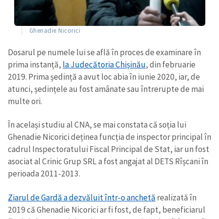
Ghenadie Nicorici
Dosarul pe numele lui se află în proces de examinare în
prima instanță,
la Judecătoria Chișinău
, din februarie
2019. Prima ședință a avut loc abia în iunie 2020, iar, de
atunci, ședințele au fost amânate sau întrerupte de mai
multe ori.
În același studiu al CNA, se mai constata că soția lui
Ghenadie Nicorici deținea funcția de inspector principal în
cadrul Inspectoratului Fiscal Principal de Stat, iar un fost
asociat al Crinic Grup SRL a fost angajat al DETS Rîșcani în
perioada 2011-2013.
Ziarul de Gardă a dezvăluit într-o anchetă
realizată în
2019 că Ghenadie Nicorici ar fi fost, de fapt, beneficiarul