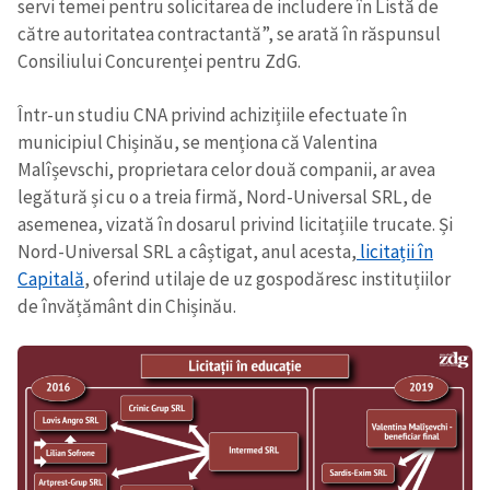
servi temei pentru solicitarea de includere în Listă de
către autoritatea contractantă”, se arată în răspunsul
CONTACT SURSĂ
Consiliului Concurenței pentru ZdG.
Sursă anonimă
Într-un studiu CNA privind achizițiile efectuate în
Nume
+ Numele meu
municipiul Chișinău, se menționa că Valentina
Malîșevschi, proprietara celor două companii, ar avea
legătură și cu o a treia firmă, Nord-Universal SRL, de
Email
+ Emailul meu
asemenea, vizată în dosarul privind licitațiile trucate. Și
Nord-Universal SRL a câștigat, anul acesta,
licitații în
Telefon
+ Telefon personal
Capitală
, oferind utilaje de uz gospodăresc instituțiilor
de învățământ din Chișinău.
Am citit și sunt de
acord cu
politica de
confidențialitate
.
TRIMITE ȘTIREA