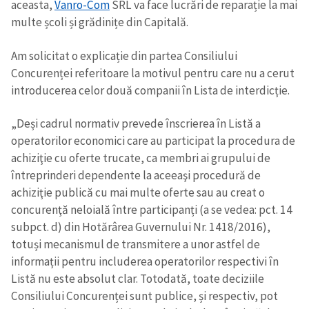
aceasta,
Vanro-Com
SRL va face lucrări de reparație la mai
multe școli și grădinițe din Capitală.
Am solicitat o explicație din partea Consiliului
Concurenței referitoare la motivul pentru care nu a cerut
introducerea celor două companii în Lista de interdicție.
ȘTIREA MEA
„Deși cadrul normativ prevede înscrierea în Listă a
operatorilor economici care au participat la procedura de
Titlu știre
+ Adaugă titlu
achiziţie cu oferte trucate, ca membri ai grupului de
întreprinderi dependente la aceeaşi procedură de
Fotografie
+ Încarcă imagine
achiziţie publică cu mai multe oferte sau au creat o
concurenţă neloială între participanți (a se vedea: pct. 14
Link media
subpct. d) din Hotărârea Guvernului Nr. 1418/2016),
+ Link media
totuși mecanismul de transmitere a unor astfel de
informații pentru includerea operatorilor respectivi în
Listă nu este absolut clar. Totodată, toate deciziile
Mesajul știrei
+ Mesajul știrei
Consiliului Concurenței sunt publice, și respectiv, pot