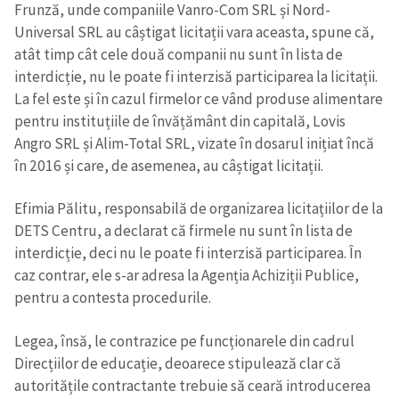
Frunză, unde companiile Vanro-Com SRL și Nord-
Universal SRL au câștigat licitații vara aceasta, spune că,
atât timp cât cele două companii nu sunt în lista de
interdicție, nu le poate fi interzisă participarea la licitații.
La fel este și în cazul firmelor ce vând produse alimentare
pentru instituțiile de învățământ din capitală, Lovis
Angro SRL și Alim-Total SRL, vizate în dosarul inițiat încă
în 2016 și care, de asemenea, au câștigat licitații.
Efimia Pălitu, responsabilă de organizarea licitațiilor de la
DETS Centru, a declarat că firmele nu sunt în lista de
interdicție, deci nu le poate fi interzisă participarea. În
caz contrar, ele s-ar adresa la Agenția Achiziții Publice,
pentru a contesta procedurile.
Legea, însă, le contrazice pe funcționarele din cadrul
Direcțiilor de educație, deoarece stipulează clar că
autoritățile contractante trebuie să ceară introducerea