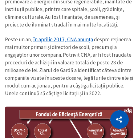
promovare a energiei din surse regenerabile, înaintate de
instituţii publice, printre care spitale, şcoli, grădiniţe,
cămine culturale. Au fost finanțate, de asemenea, și
proiecte de iluminat stradal în mai multe localităţi.
Peste un an,
în aprilie 2017, CNA anunța
despre reținerea
mai multor primari și directori de școli, precum și a
angajaților unor companii. Potrivit CNA, ar fi fost fraudate
proceduri de achiziții în valoare totală de peste 28 de
milioane de lei. Ziarul de Gardă a identificat câteva dintre
companiile vizate în aceste dosare, legăturile dintre ele și
modul cum acționau, pentru a câștiga licitații publice.
Unele continuă să câștige licitații și în 2022.
CITEȘTE
Citește articolul
Copiază Link