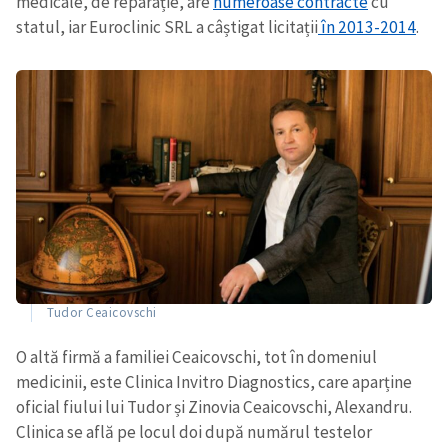
medicale, de reparație, are
numeroase contracte
cu
statul, iar Euroclinic SRL a câștigat licitații
în 2013-2014
.
Tudor Ceaicovschi
O altă firmă a familiei Ceaicovschi, tot în domeniul
medicinii, este Clinica Invitro Diagnostics, care aparține
oficial fiului lui Tudor și Zinovia Ceaicovschi, Alexandru.
Clinica se află pe locul doi după numărul testelor