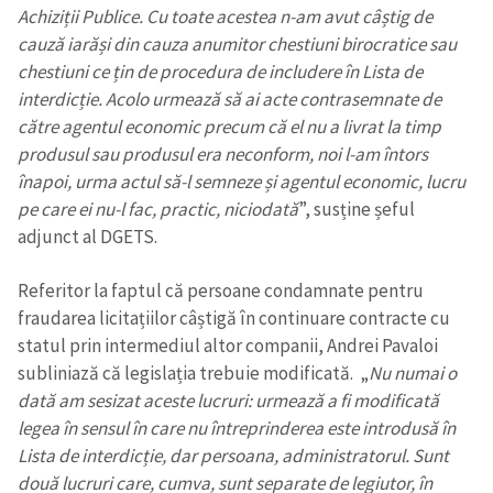
Achiziții Publice. Cu toate acestea n-am avut câștig de
cauză iarăși din cauza anumitor chestiuni birocratice sau
chestiuni ce țin de procedura de includere în Lista de
interdicție. Acolo urmează să ai acte contrasemnate de
către agentul economic precum că el nu a livrat la timp
produsul sau produsul era neconform, noi l-am întors
înapoi, urma actul să-l semneze și agentul economic, lucru
pe care ei nu-l fac, practic, niciodată
”, susține șeful
adjunct al DGETS.
Referitor la faptul că persoane condamnate pentru
fraudarea licitațiilor câștigă în continuare contracte cu
statul prin intermediul altor companii, Andrei Pavaloi
subliniază că legislația trebuie modificată. „
Nu numai o
dată am sesizat aceste lucruri: urmează a fi modificată
legea în sensul în care nu întreprinderea este introdusă în
Lista de interdicție, dar persoana, administratorul. Sunt
două lucruri care, cumva, sunt separate de legiutor, în