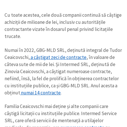
Cu toate acestea, cele două companii continuă să câștige
achiziții de milioane de lei, inclusiv cu autoritățile
contractante vizate în dosarul penal privind licitațiile
trucate.
Numai în 2022, GBG-MLD SRL, deținută integral de Tudor
Ceaicovschi,
a câștigat zeci de contracte
, în valoare de
câteva sute de mii de lei. Și Intermed SRL, deținută de
Zinovia Ceaicovschi, a câștigat numeroase contracte,
nefiind, însă, la fel de prolifică în obținerea contractelor
cu instituțiile publice, ca și GBG-MLD SRL. Anul acesta a
obținut
numai 14 contracte
.
Familia Ceaicovschi mai deține și alte companii care
câștigă licitații cu instituțiile publice. Intermed Service
SRL, care oferă servicii de mentenață a utilajelor