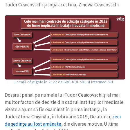
Tudor Ceaicovschi și soția acestuia, Zinovia Ceaicovschi.
Licitații câștigate în 2022 de GBG-MDL SRL și Intermed SRL
Dosarul penal pe numele lui Tudor Ceaicovschi și al mai
multor factori de decizie din cadrul instituțiilor medicale
vizate a ajuns să fie examinat în prima instanță, la
Judecătoria Chișinău, în februarie 2019, De atunci,
zeci
de ședințe au fost amânate
, din diverse motive. Ultima