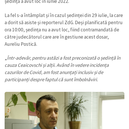
ședință a avut loc în iunie 2022.
La fel s-a întâmplat și în cazul ședinței din 29 iulie, la care
a dorit să asiste și reporterul ZdG. Deși planificată pentru
ora 10:00, ședința nu a avut loc, fiind contramandată de
către judecătorul care are în gestiune acest dosar,
Aureliu Postică.
„
Într-adevăr, pentru astăzi a fost preconizată o ședință în
cauza Ceaicovschi și alții. Având în vedere incidența
cazurilor de Covid, am fost anunțați inclusiv și de
participanți despre faptul că sunt îmbolnăviri.