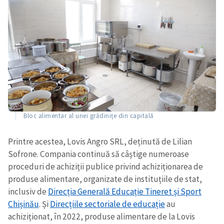
Bloc alimentar al unei grădinițe din capitală
Printre acestea, Lovis Angro SRL, deținută de Lilian
Sofrone. Compania continuă să câștige numeroase
proceduri de achiziții publice privind achiziționarea de
produse alimentare, organizate de instituțiile de stat,
inclusiv de
Direcția Generală Educație Tineret și Sport
Chișinău
. Și
Direcțiile sectoriale de educație
au
achiziționat, în 2022, produse alimentare de la Lovis