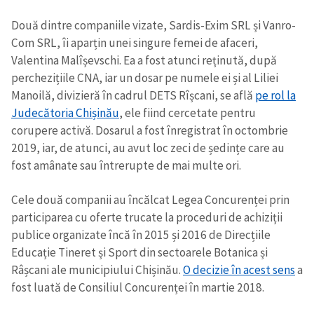
Două dintre companiile vizate, Sardis-Exim SRL și Vanro-
Com SRL, îi aparțin unei singure femei de afaceri,
Valentina Malîșevschi. Ea a fost atunci reținută, după
perchezițiile CNA, iar un dosar pe numele ei și al Liliei
Manoilă, divizieră în cadrul DETS Rîșcani, se află
pe rol la
Judecătoria Chișinău
, ele fiind cercetate pentru
corupere activă. Dosarul a fost înregistrat în octombrie
2019, iar, de atunci, au avut loc zeci de ședințe care au
fost amânate sau întrerupte de mai multe ori.
Cele două companii au încălcat Legea Concurenței prin
participarea cu oferte trucate la proceduri de achiziții
publice organizate încă în 2015 și 2016 de Direcțiile
Educație Tineret și Sport din sectoarele Botanica și
Râșcani ale municipiului Chișinău.
O decizie în acest sens
a
fost luată de Consiliul Concurenței în martie 2018.