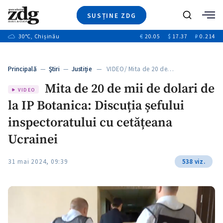
SUSȚINE ZDG
+3
Caută
+1
30
°C
, Chișinău
€
20.05
$
17.37
₽
0.214
Ştiri
+9
+4
Investigatii
Banii tăi
+1
+5
Principală
—
Ştiri
—
Justiție
— VIDEO/ Mita de 20 de…
Video
+1
Mita de 20 de mii de dolari de
Special
VIDEO
la IP Botanica: Discuția șefului
Blog
+1
ZdGust
inspectoratului cu cetățeana
Ucrainei
+1
31 mai 2024, 09:39
538 viz.