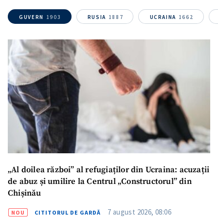
Nume
+ Numele meu
GUVERN
1903
RUSIA
1887
UCRAINA
1662
Email
+ Emailul meu
Telefon
+ Telefon personal
Am citit și sunt de
acord cu
politica de
confidențialitate
.
TRIMITE ȘTIREA
„Al doilea război” al refugiaților din Ucraina: acuzații
de abuz și umilire la Centrul „Constructorul” din
Chișinău
7 august 2026, 08:06
NOU
CITITORUL DE GARDĂ