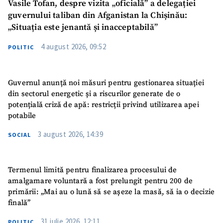
Vasile Tofan, despre vizita „oficială” a delegației
guvernului taliban din Afganistan la Chișinău:
„Situația este jenantă și inacceptabilă”
4 august 2026, 09:52
POLITIC
Guvernul anunță noi măsuri pentru gestionarea situației
din sectorul energetic și a riscurilor generate de o
potențială criză de apă: restricții privind utilizarea apei
potabile
3 august 2026, 14:39
SOCIAL
Termenul limită pentru finalizarea procesului de
amalgamare voluntară a fost prelungit pentru 200 de
primării: „Mai au o lună să se așeze la masă, să ia o decizie
finală”
31 iulie 2026, 12:11
POLITIC