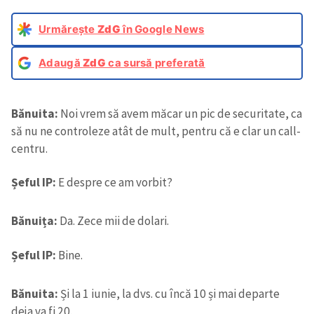
Urmărește
ZdG
în Google News
Adaugă
ZdG
ca sursă preferată
Bănuita:
Noi vrem să avem măcar un pic de securitate, ca
să nu ne controleze atât de mult, pentru că e clar un call-
centru.
Șeful IP:
E despre ce am vorbit?
Bănuița:
Da. Zece mii de dolari.
Șeful IP:
Bine.
Bănuita:
Și la 1 iunie, la dvs. cu încă 10 și mai departe
deja va fi 20.