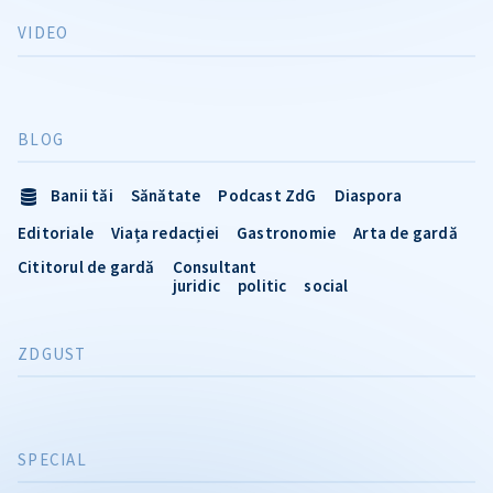
VIDEO
BLOG
Banii tăi
Sănătate
Podcast ZdG
Diaspora
Editoriale
Viața redacției
Gastronomie
Arta de gardă
Cititorul de gardă
Consultant
juridic
politic
social
ZDGUST
SPECIAL