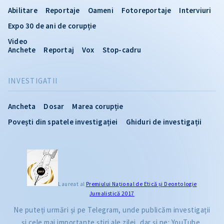
Abilitare
Reportaje
Oameni
Fotoreportaje
Interviuri
Expo 30 de ani de corupție
Video
Anchete
Reportaj
Vox
Stop-cadru
INVESTIGATII
Ancheta
Dosar
Marea corupție
Povești din spatele investigației
Ghiduri de investigații
Laureat al
Premiului Naţional de Etică și Deontologie
Jurnalistică 2017
Ne puteți urmări și pe Telegram, unde publicăm investigații
și cele mai importante știri ale zilei, dar și pe: YouTube,