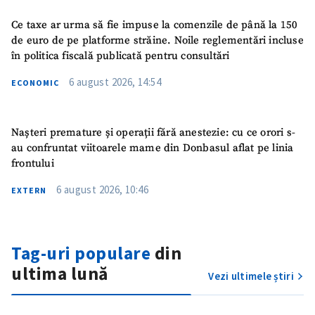
Ce taxe ar urma să fie impuse la comenzile de până la 150
de euro de pe platforme străine. Noile reglementări incluse
ȘTIREA MEA
în politica fiscală publicată pentru consultări
Titlu știre
+ Adaugă titlu
6 august 2026, 14:54
ECONOMIC
Fotografie
+ Încarcă imagine
Nașteri premature și operații fără anestezie: cu ce orori s-
au confruntat viitoarele mame din Donbasul aflat pe linia
Link media
+ Link media
frontului
6 august 2026, 10:46
EXTERN
Mesajul știrei
+ Mesajul știrei
Tag-uri populare
din
ultima lună
CONTACT SURSĂ
Vezi ultimele știri
Sursă anonimă