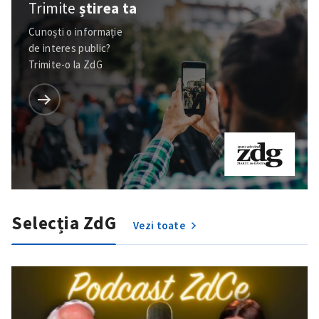
Trimite
știrea ta
Cunoști o informație
de interes public?
Trimite-o la ZdG
Selecția ZdG
Vezi toate