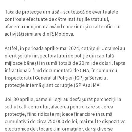
Taxa de protecție urma să-i scutească de eventualele
controale efectuate de către instituțiile statului,
afacerea menționată având conexiuni și cu alte oficii cu
activități similare din R. Moldova.
Astfel, în perioada aprilie-mai 2024, cetățenii Ucrainei au
oferit șefului inspectoratului de poliție din capitală
mijloace bănești în sumă totală de 20 mii de dolari, fapta
infracțională fiind documentată de CNA, în comun cu
Inspectoratul General al Poliției (IGP) și Serviciul
protecție internă și anticorupție (SPIA) al MAI.
Joi, 30 aprilie, oamenii legii au desfășurat percheziții la
sediul call-centrului, afacerea pentru care se cerea
protecție, fiind ridicate mijloace financiare în sumă
cumulativă de circa 250 000 de lei, mai multe dispozitive
electronice de stocare a informațiilor, dar și diverse