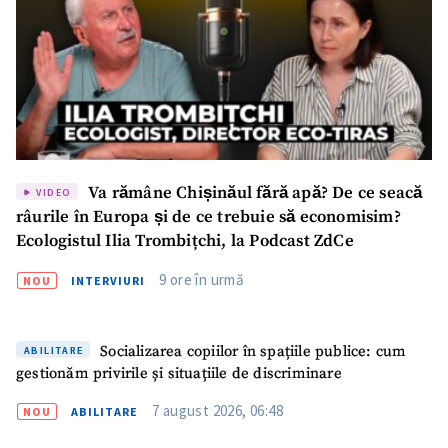
Va rămâne Chișinăul fără apă? De ce seacă
VIDEO
râurile în Europa și de ce trebuie să economisim?
Ecologistul Ilia Trombițchi, la Podcast ZdCe
9 ore în urmă
NOU
INTERVIURI
Socializarea copiilor în spațiile publice: cum
ABILITARE
gestionăm privirile și situațiile de discriminare
7 august 2026, 06:48
NOU
ABILITARE