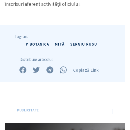
înscrisuri aferent activității oficiului.
Trimite o informație
Despre ZdG
in English
на русском
Tag-uri:
IP BOTANICA
MITĂ
SERGIU RUSU
Distribuie articolul:
Copiază Link