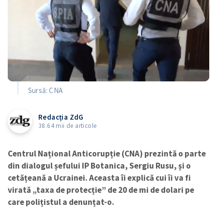
Sursă: CNA
Redacția ZdG
38.64 mii de articole
Centrul Național Anticorupție (CNA) prezintă o parte
din dialogul șefului IP Botanica, Sergiu Rusu, și o
cetățeană a Ucrainei. Aceasta îi explică cui îi va fi
virată „taxa de protecție” de 20 de mi de dolari pe
care polițistul a denunțat-o.