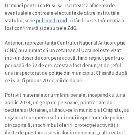
Ucrainei pentru ca Rusu să-i scutească afacerea de
eventualele controale efectuate de către instituțiile
statului, scrie
pulsmedia.md
, citând surse. Informația a
fost confirmată și de sursele ZdG.
Anterior, reprezentanții Centrului Național Anticorupție
(CNA) au anunțat că un cetățean al Ucrainei este vizat
într-un dosar de corupere activă, fiind reținut pentru o
perioadă de 72 de ore. Acesta a fost denunțat de șeful
unui inspectorat de poliție din municipiul Chișinău după
ce i s-ar fi propus 20 de mii de dolari.
Potrivit materialelor urmăririi penale, începând cu luna
aprilie 2024, un grup de persoane, printre care doi
cetățeni ai Ucrainei, aflându-se în municipiul Chişinău, au
organizat coruperea șefului unui inspectorat de poliție
din capitală, în schimbul oferirii protecției activității
ilicite de prestare a serviciilor în domeniul „call-center”.