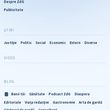
Despre ZdG
Publicitate
ŞTIRI
Justiție
Politic
Social
Economic
Extern
Diverse
VIDEO
BLOG
Banii tăi
Sănătate
Podcast ZdG
Diaspora
Editoriale
Viața redacției
Gastronomie
Arta de gardă
Cititorul de gardă
Consultant