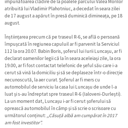
impunătoarea clădire de la poalele parcului Valea Morilor
atribuită lui Vladimir Plahotniuc, a decedat în seara zilei
de 17 august a apărut în presă duminică dimineața, pe 18
august.
Înștiințarea precum că pe traseul R-6, se află o persoană
împușcată în regiunea capuluil ar fi parvenit la Serviciul
112 la ora 20.07. Babin Boris, șoferul lui Iurii Luncașu, ar fi
declarat oamenilor legii că la în seara aceleiași zile, la ora
19.00, ar fi fost contactat telefonic de șeful său care i-a
cerut să vină la domiciliu și să se deplaseze într-o direcție
necunoscută, la aer curat. Șoferul ar fi mers cu
automobilul de serviciu la casa lui Luncașu de unde l-a
luat și s-au îndreptat spre traseul R-6 (Ialoveni-Durlești).
La un moment dat, Luncașu i-ar fi cerut șoferului să
oprească automobilul în câmp și să scrie o scrisoare cu
următorul conținut:
,,Căsuță albă am cumpărat în 2017
am fost investitor”.