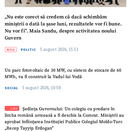
„Nu este corect să credem că dacă schimbăm
miniștrii o dată la șase luni, rezultatele vor fi bune.
Nu vor fi”. Maia Sandu, despre activitatea noului
Guvern
5 august 2026, 15:51
NOU
POLITIC
Un parc fotovoltaic de 30 MW, cu sistem de stocare de 60
SUSȚINE
MWh, va fi construit la Vadul lui Vodă
5 august 2026, 10:58
SOCIAL
Ședința Guvernului: Un colegiu cu predare în
LIVE
limba română urmează a fi deschis la Comrat. Miniștrii au
aprobat înființarea Instituției Publice Colegiul Moldo-Turc
„Recep Tayyip Erdogan”