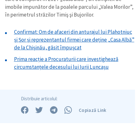
imobile impunător de la poalele parcului „Valea Morilor”,
în perimetrul străzilor Timiş şi Bujorilor.
Confirmat: Om de afaceri din anturajul lui Plahotniuc
și Șor și reprezentantul firmei care deține „Casa Albă”
de la Chișinău, găsit împușcat
Prima reacție a Procuraturii care investighează
circumstanțele decesului lui Iurii Luncașu
Distribuie articolul:
Copiază Link