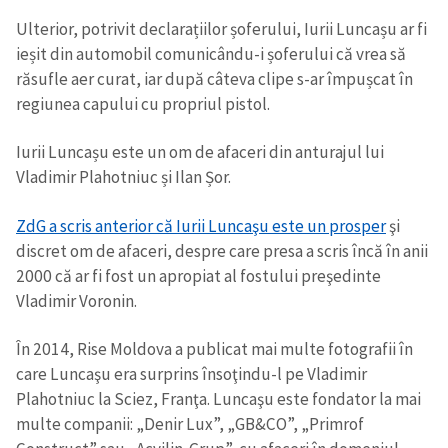
Ulterior, potrivit declarațiilor șoferului, Iurii Luncașu ar fi
ieșit din automobil comunicându-i șoferului că vrea să
răsufle aer curat, iar după câteva clipe s-ar împușcat în
regiunea capului cu propriul pistol.
Iurii Luncașu este un om de afaceri din anturajul lui
Vladimir Plahotniuc și Ilan Șor.
ZdG a scris anterior că Iurii Luncaşu este un prosper
şi
discret om de afaceri, despre care presa a scris încă în anii
2000 că ar fi fost un apropiat al fostului preşedinte
Vladimir Voronin.
În 2014, Rise Moldova a publicat mai multe fotografii în
care Luncaşu era surprins însoţindu-l pe Vladimir
Plahotniuc la Sciez, Franţa. Luncaşu este fondator la mai
multe companii: „Denir Lux”, „GB&CO”, „Primrof