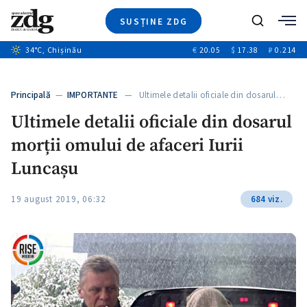
SUSȚINE ZDG
+4
Caută
+1
34
°C
, Chișinău
€
20.05
$
17.38
₽
0.214
Ştiri
+10
+7
Investigatii
Banii tăi
+5
Principală
—
IMPORTANTE
— Ultimele detalii oficiale din dosarul…
Video
Ultimele detalii oficiale din dosarul
Special
morții omului de afaceri Iurii
Blog
+1
ZdGust
Luncașu
19 august 2019, 06:32
684 viz.