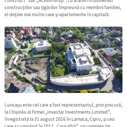
Construct” sau „Acvilin-Grup”, cu afaceri în domeniul
construcţiilor sau ţigărilor. Împreună cu membrii familiei,
el deţine mai multe case şi apartamente în capitală.
Trimite o informație
Despre ZdG
in English
на русском
Luncașu este cel care a fost reprezentantul, prin procură,
la Chișinău al firmei „Investar Investments Limited”,
înregistrată la 31 august 2016 în Larnaca, Cipru, și cea
care a cumpărat în 2017 „Casa albă”, un complex de