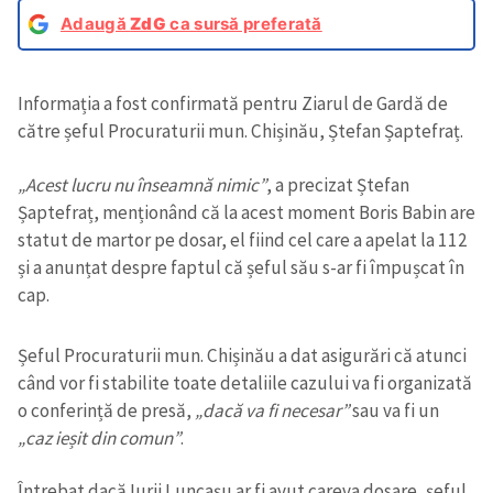
Adaugă
ZdG
ca sursă preferată
Informația a fost confirmată pentru Ziarul de Gardă de
către șeful Procuraturii mun. Chișinău, Ștefan Șaptefraț.
„Acest lucru nu înseamnă nimic”
, a precizat Ștefan
Șaptefraț, menționând că la acest moment Boris Babin are
statut de martor pe dosar, el fiind cel care a apelat la 112
și a anunțat despre faptul că șeful său s-ar fi împușcat în
cap.
Șeful Procuraturii mun. Chișinău a dat asigurări că atunci
când vor fi stabilite toate detaliile cazului va fi organizată
o conferință de presă,
„dacă va fi necesar”
sau va fi un
„caz ieșit din comun”
.
Întrebat dacă Iurii Luncașu ar fi avut careva dosare, șeful