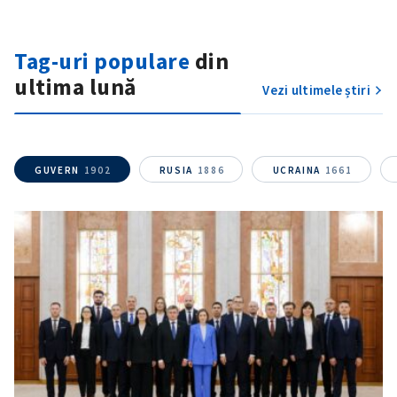
Telefon
+ Telefon personal
Tag-uri populare
din
Am citit și sunt de
acord cu
politica de
ultima lună
Vezi ultimele știri
confidențialitate
.
TRIMITE ȘTIREA
GUVERN
1902
RUSIA
1886
UCRAINA
1661