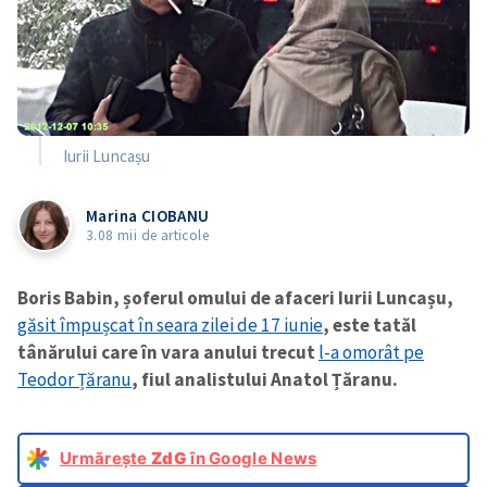
Iurii Luncașu
Marina CIOBANU
3.08 mii de articole
Boris Babin, șoferul omului de afaceri Iurii Luncașu,
găsit împușcat în seara zilei de 17 iunie
, este tatăl
tânărului care în vara anului trecut
l-a omorât pe
Teodor Țăranu
, fiul analistului Anatol Țăranu.
Urmărește
ZdG
în Google News