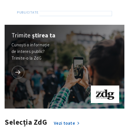
Trimite
știrea ta
Cunoști o informație
de interes public?
Trimite-o la ZdG
Selecția ZdG
Vezi toate