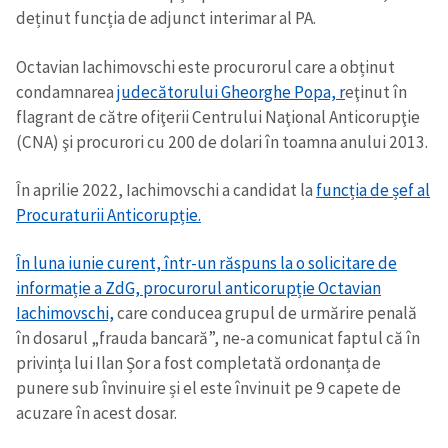
deținut funcția de adjunct interimar al PA.
Octavian Iachimovschi este procurorul care a obținut
condamnarea
judecătorului Gheorghe Popa, r
eţinut în
flagrant de către ofiţerii Centrului Naţional Anticorupţie
(CNA) şi procurori cu 200 de dolari în toamna anului 2013.
În aprilie 2022, Iachimovschi a candidat la
funcția de șef al
Procuraturii Anticorupție.
În luna iunie curent, într-un răspuns la o solicitare de
informație a ZdG, procurorul anticorupție Octavian
Iachimovschi,
care conducea grupul de urmărire penală
în dosarul „frauda bancară”, ne-a comunicat faptul că în
privința lui Ilan Șor a fost completată ordonanța de
punere sub învinuire și el este învinuit pe 9 capete de
acuzare în acest dosar.