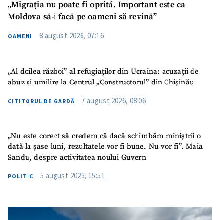
„Migrația nu poate fi oprită. Important este ca
Moldova să-i facă pe oameni să revină”
Nume
+ Numele meu
8 august 2026, 07:16
OAMENI
Email
+ Emailul meu
„Al doilea război” al refugiaților din Ucraina: acuzații de
Telefon
+ Telefon personal
abuz și umilire la Centrul „Constructorul” din Chișinău
Am citit și sunt de
7 august 2026, 08:06
CITITORUL DE GARDĂ
acord cu
politica de
confidențialitate
.
„Nu este corect să credem că dacă schimbăm miniștrii o
TRIMITE ȘTIREA
dată la șase luni, rezultatele vor fi bune. Nu vor fi”. Maia
Sandu, despre activitatea noului Guvern
5 august 2026, 15:51
POLITIC