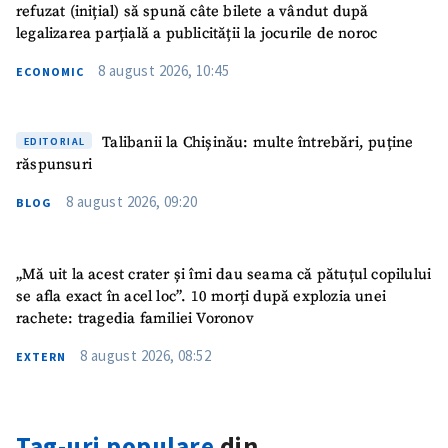
refuzat (inițial) să spună câte bilete a vândut după
legalizarea parțială a publicității la jocurile de noroc
8 august 2026, 10:45
ECONOMIC
Talibanii la Chișinău: multe întrebări, puține
EDITORIAL
răspunsuri
8 august 2026, 09:20
BLOG
„Mă uit la acest crater și îmi dau seama că pătuțul copilului
se afla exact în acel loc”. 10 morți după explozia unei
rachete: tragedia familiei Voronov
8 august 2026, 08:52
EXTERN
Tag-uri populare
din