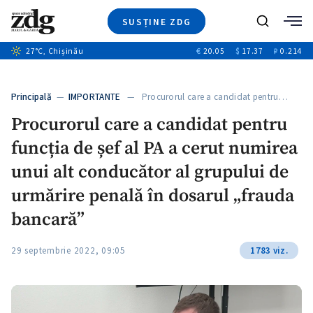
SUSȚINE ZDG
+1
Caută
27
°C
, Chișinău
€
20.05
$
17.37
₽
0.214
Ştiri
+6
+2
Investigatii
Banii tăi
+2
Principală
—
IMPORTANTE
— Procurorul care a candidat pentru…
Video
Procurorul care a candidat pentru
Special
funcția de șef al PA a cerut numirea
Blog
ZdGust
unui alt conducător al grupului de
urmărire penală în dosarul „frauda
bancară”
29 septembrie 2022, 09:05
1783 viz.