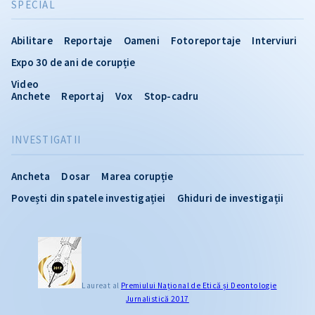
SPECIAL
Abilitare
Reportaje
Oameni
Fotoreportaje
Interviuri
Expo 30 de ani de corupție
Video
Anchete
Reportaj
Vox
Stop-cadru
INVESTIGATII
Ancheta
Dosar
Marea corupție
Povești din spatele investigației
Ghiduri de investigații
Laureat al
Premiului Naţional de Etică și Deontologie
Jurnalistică 2017