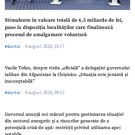
Stimulente în valoare totală de 6,5 miliarde de lei,
puse la dispoziția localităților care finalizează
procesul de amalgamare voluntară
4 august 2026, 10:17
POLITIC
Vasile Tofan, despre vizita „oficială” a delegației guvernului
taliban din Afganistan la Chișinău: „Situația este jenantă și
inacceptabilă”
4 august 2026, 09:52
POLITIC
Guvernul anunță noi măsuri pentru gestionarea situației
din sectorul energetic și a riscurilor generate de o
potențială criză de apă: restricții privind utilizarea apei
potabile