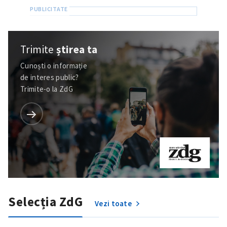
Trimite
știrea ta
Cunoști o informație
de interes public?
Trimite-o la ZdG
Trimite o informație
Despre ZdG
in English
на русском
Selecția ZdG
Vezi toate