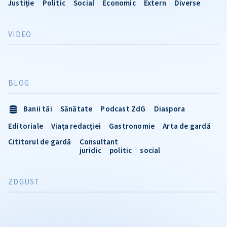
Justiție
Politic
Social
Economic
Extern
Diverse
VIDEO
BLOG
Banii tăi
Sănătate
Podcast ZdG
Diaspora
Editoriale
Viața redacției
Gastronomie
Arta de gardă
Cititorul de gardă
Consultant
juridic
politic
social
ZDGUST