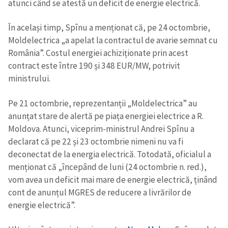
atunci când se atestă un deficit de energie electrică.
În același timp, Spînu a menționat că, pe 24 octombrie,
Moldelectrica „a apelat la contractul de avarie semnat cu
România”. Costul energiei achiziționate prin acest
contract este între 190 și 348 EUR/MW, potrivit
ministrului.
Pe 21 octombrie, reprezentanții „Moldelectrica” au
anunțat stare de alertă pe piața energiei electrice a R.
Moldova. Atunci, viceprim-ministrul Andrei Spînu a
declarat că pe 22 și 23 octombrie nimeni nu va fi
deconectat de la energia electrică. Totodată, oficialul a
menționat că „începând de luni (24 octombrie n. red.),
vom avea un deficit mai mare de energie electrică, ținând
Trimite o informație
Despre ZdG
cont de anunțul MGRES de reducere a livrărilor de
in English
на русском
energie electrică”.