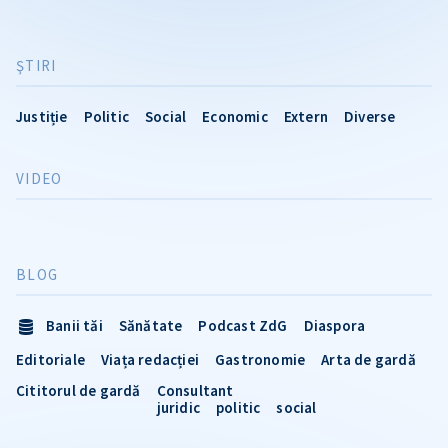
ŞTIRI
Justiție
Politic
Social
Economic
Extern
Diverse
VIDEO
BLOG
Banii tăi
Sănătate
Podcast ZdG
Diaspora
Editoriale
Viața redacției
Gastronomie
Arta de gardă
Cititorul de gardă
Consultant
juridic
politic
social