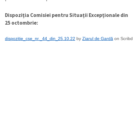
Dispoziția Comisiei pentru Situații Excepționale din
25 octombrie:
dispozitie_cse_nr._44_din_25.10.22
by
Ziarul de Gardă
on Scribd