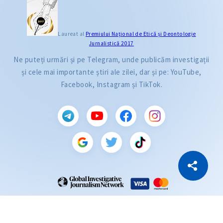
Laureat al
Premiului Naţional de Etică și Deontologie
Jurnalistică 2017
Ne puteți urmări și pe Telegram, unde publicăm investigații
și cele mai importante știri ale zilei, dar și pe: YouTube,
Facebook, Instagram și TikTok.
CITEȘTE
Citește articolul
Copiază Link
ZdG este membru al rețelei globale a jurnaliștilor de investigație (GIJN).
2004—2026 © Ziarul de Gardă.