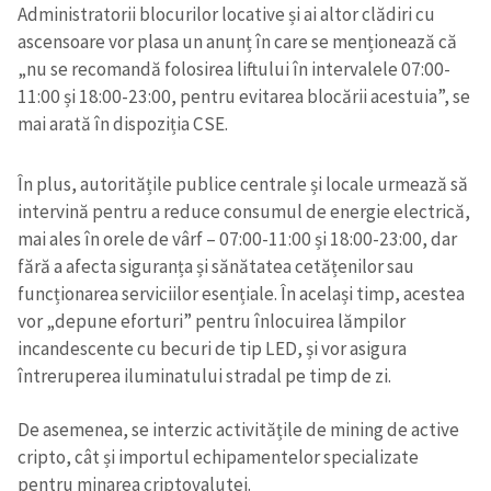
Administratorii blocurilor locative și ai altor clădiri cu
ascensoare vor plasa un anunț în care se menționează că
„nu se recomandă folosirea liftului în intervalele 07:00-
11:00 și 18:00-23:00, pentru evitarea blocării acestuia”, se
mai arată în dispoziția CSE.
În plus, autoritățile publice centrale și locale urmează să
intervină pentru a reduce consumul de energie electrică,
mai ales în orele de vârf – 07:00-11:00 și 18:00-23:00, dar
fără a afecta siguranța și sănătatea cetățenilor sau
funcționarea serviciilor esențiale. În același timp, acestea
vor „depune eforturi” pentru înlocuirea lămpilor
incandescente cu becuri de tip LED, și vor asigura
întreruperea iluminatului stradal pe timp de zi.
De asemenea, se interzic activitățile de mining de active
cripto, cât și importul echipamentelor specializate
pentru minarea criptovalutei.