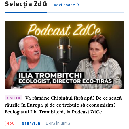
Selecția ZdG
Vezi toate
ȘTIREA MEA
Titlu știre
+ Adaugă titlu
Fotografie
+ Încarcă imagine
Link media
+ Link media
Va rămâne Chișinăul fără apă? De ce seacă
VIDEO
râurile în Europa și de ce trebuie să economisim?
Ecologistul Ilia Trombițchi, la Podcast ZdCe
Mesajul știrei
+ Mesajul știrei
1 oră în urmă
NOU
INTERVIURI