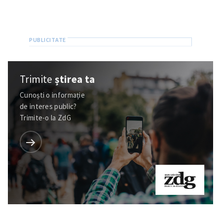
Trimite
știrea ta
Cunoști o informație
de interes public?
Trimite-o la ZdG