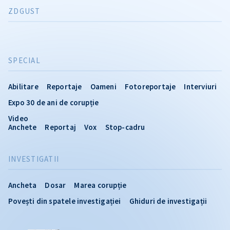
ZDGUST
SPECIAL
Abilitare
Reportaje
Oameni
Fotoreportaje
Interviuri
Expo 30 de ani de corupție
Video
Anchete
Reportaj
Vox
Stop-cadru
INVESTIGATII
Ancheta
Dosar
Marea corupție
Povești din spatele investigației
Ghiduri de investigații