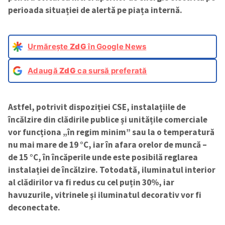
perioada situației de alertă pe piața internă.
Urmărește
ZdG
în Google News
Adaugă
ZdG
ca sursă preferată
Astfel, potrivit dispoziției CSE, instalațiile de
încălzire din clădirile publice și unitățile comerciale
vor funcționa „în regim minim” sau la o temperatură
nu mai mare de 19 °C, iar în afara orelor de muncă –
de 15 °C, în încăperile unde este posibilă reglarea
instalației de încălzire. Totodată, iluminatul interior
al clădirilor va fi redus cu cel puțin 30%, iar
havuzurile, vitrinele și iluminatul decorativ vor fi
deconectate.