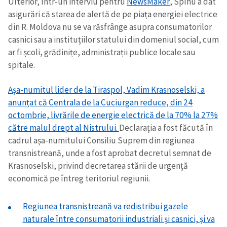
Ulterior, într-un interviu pentru
NewsMaker
, Spînu a dat
asigurări că starea de alertă de pe piața energiei electrice
din R. Moldova nu se va răsfrânge asupra consumatorilor
casnici sau a instituțiilor statului din domeniul social, cum
ar fi școli, grădinițe, administrații publice locale sau
spitale.
Așa-numitul lider de la Tiraspol, Vadim Krasnoselski, a
anunțat că Centrala de la Cuciurgan reduce, din 24
octombrie, livrările de energie electrică de la 70% la 27%
către malul drept al Nistrului.
Declarația a fost făcută în
cadrul așa-numitului Consiliu Suprem din regiunea
transnistreană, unde a fost aprobat decretul semnat de
Krasnoselski, privind decretarea stării de urgență
economică pe întreg teritoriul regiunii.
Regiunea transnistreană va redistribui gazele
naturale între consumatorii industriali și casnici, și va