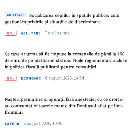
CONTACT SURSĂ
Sursă anonimă
Socializarea copiilor în spațiile publice: cum
ABILITARE
gestionăm privirile și situațiile de discriminare
Nume
+ Numele meu
7 ore în urmă
NOU
ABILITARE
Email
+ Emailul meu
Ce taxe ar urma să fie impuse la comenzile de până la 150
de euro de pe platforme străine. Noile reglementări incluse
Telefon
+ Telefon personal
în politica fiscală publicată pentru consultări
Am citit și sunt de
6 august 2026, 14:54
NOU
ECONOMIC
acord cu
politica de
confidențialitate
.
Nașteri premature și operații fără anestezie: cu ce orori s-
TRIMITE ȘTIREA
au confruntat viitoarele mame din Donbasul aflat pe linia
frontului
6 august 2026, 10:46
EXTERN