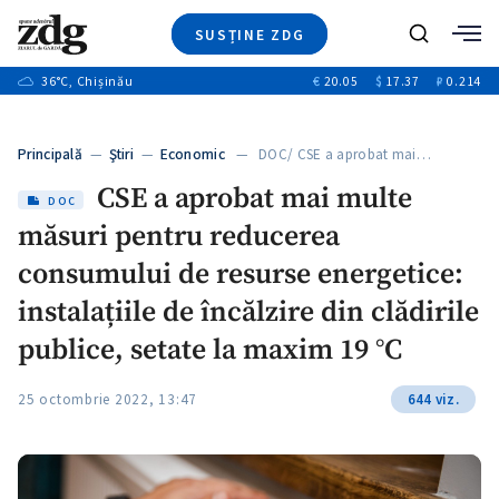
SUSȚINE ZDG
+2
Caută
+1
36
°C
, Chișinău
€
20.05
$
17.37
₽
0.214
Ştiri
+11
+9
Investigatii
Banii tăi
+1
+3
Principală
—
Ştiri
—
Economic
— DOC/ CSE a aprobat mai…
Video
+1
CSE a aprobat mai multe
Special
DOC
măsuri pentru reducerea
Blog
+1
ZdGust
consumului de resurse energetice:
instalațiile de încălzire din clădirile
publice, setate la maxim 19 °C
+1
25 octombrie 2022, 13:47
644 viz.