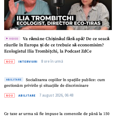
Va rămâne Chișinăul fără apă? De ce seacă
VIDEO
râurile în Europa și de ce trebuie să economisim?
Ecologistul Ilia Trombițchi, la Podcast ZdCe
8 ore în urmă
NOU
INTERVIURI
Socializarea copiilor în spațiile publice: cum
ABILITARE
gestionăm privirile și situațiile de discriminare
7 august 2026, 06:48
NOU
ABILITARE
Ce taxe ar urma să fie impuse la comenzile de până la 150