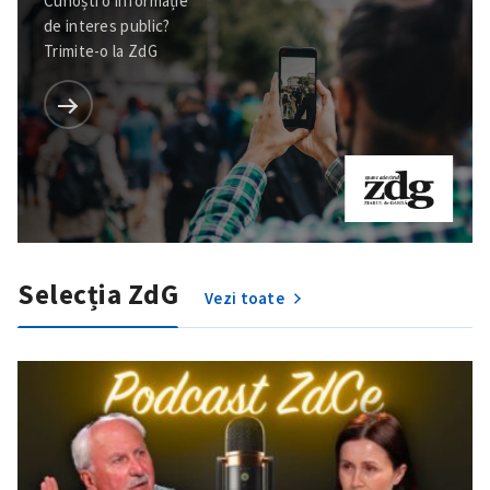
Cunoști o informație
de interes public?
Trimite-o la ZdG
Selecția ZdG
Vezi toate