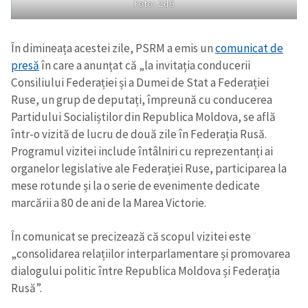
Foto: ZdG
În dimineața acestei zile, PSRM a emis un
comunicat de
presă
în care a anunțat că „la invitația conducerii
Consiliului Federației și a Dumei de Stat a Federației
Ruse, un grup de deputați, împreună cu conducerea
Partidului Socialiștilor din Republica Moldova, se află
într-o vizită de lucru de două zile în Federația Rusă.
Programul vizitei include întâlniri cu reprezentanți ai
organelor legislative ale Federației Ruse, participarea la
mese rotunde și la o serie de evenimente dedicate
marcării a 80 de ani de la Marea Victorie.
În comunicat se precizează că scopul vizitei este
„consolidarea relațiilor interparlamentare și promovarea
dialogului politic între Republica Moldova și Federația
Rusă”.