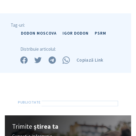
Tag-uri:
DODON MOSCOVA
IGOR DODON
PSRM
Distribuie articolul:
Copiază Link
Trimite o informație
Despre ZdG
in English
на русском
Trimite
știrea ta