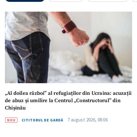
Mesajul știrei
+ Mesajul știrei
CONTACT SURSĂ
Sursă anonimă
Nume
+ Numele meu
Email
+ Emailul meu
„Al doilea război” al refugiaților din Ucraina: acuzații
de abuz și umilire la Centrul „Constructorul” din
Telefon
+ Telefon personal
Chișinău
Am citit și sunt de
7 august 2026, 08:06
NOU
CITITORUL DE GARDĂ
acord cu
politica de
confidențialitate
.