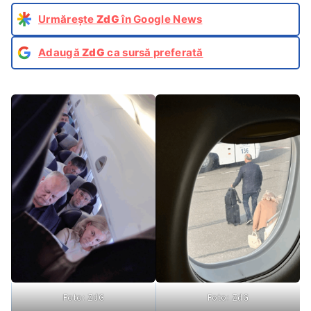
Urmărește
ZdG
în Google News
Adaugă
ZdG
ca sursă preferată
Foto: ZdG
Foto: ZdG