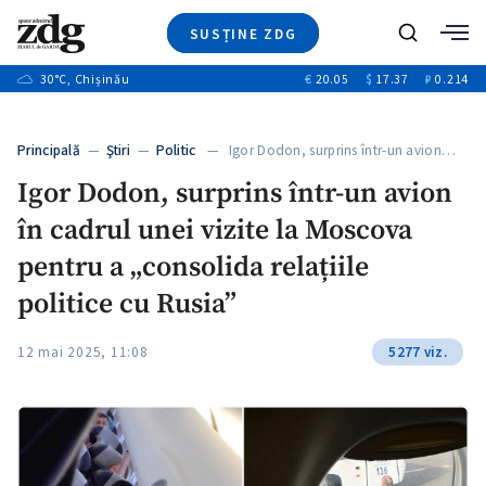
SUSȚINE ZDG
+3
Caută
+1
30
°C
, Chișinău
€
20.05
$
17.37
₽
0.214
Ştiri
+9
+4
Investigatii
Banii tăi
+1
+5
Principală
—
Ştiri
—
Politic
— Igor Dodon, surprins într-un avion…
Video
+1
Igor Dodon, surprins într-un avion
Special
în cadrul unei vizite la Moscova
Blog
+1
ZdGust
pentru a „consolida relațiile
politice cu Rusia”
+1
12 mai 2025, 11:08
5277 viz.