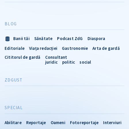
BLOG
Banii tăi
Sănătate
Podcast ZdG
Diaspora
Editoriale
Viața redacției
Gastronomie
Arta de gardă
Cititorul de gardă
Consultant
juridic
politic
social
ZDGUST
SPECIAL
Abilitare
Reportaje
Oameni
Fotoreportaje
Interviuri