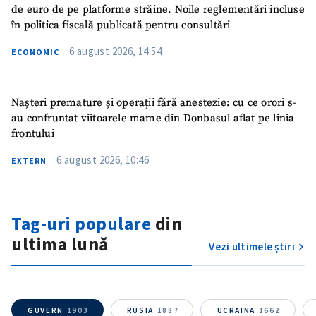
de euro de pe platforme străine. Noile reglementări incluse
în politica fiscală publicată pentru consultări
6 august 2026, 14:54
ECONOMIC
Nașteri premature și operații fără anestezie: cu ce orori s-
au confruntat viitoarele mame din Donbasul aflat pe linia
frontului
6 august 2026, 10:46
EXTERN
ȘTIREA MEA
Tag-uri populare
din
Titlu știre
+ Adaugă titlu
ultima lună
Vezi ultimele știri
Fotografie
+ Încarcă imagine
Link media
+ Link media
GUVERN
1903
RUSIA
1887
UCRAINA
1662