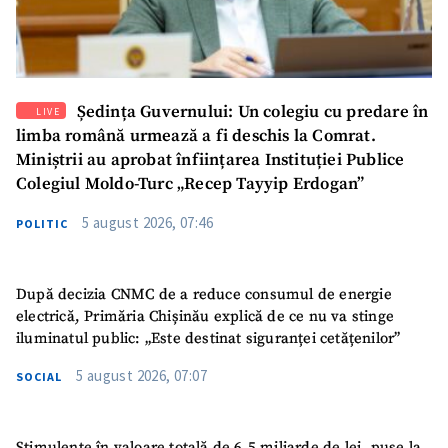
SUSȚINE
Ședința Guvernului: Un colegiu cu predare în
LIVE
limba română urmează a fi deschis la Comrat.
Miniștrii au aprobat înființarea Instituției Publice
Colegiul Moldo-Turc „Recep Tayyip Erdogan”
5 august 2026, 07:46
POLITIC
După decizia CNMC de a reduce consumul de energie
electrică, Primăria Chișinău explică de ce nu va stinge
iluminatul public: „Este destinat siguranței cetățenilor”
5 august 2026, 07:07
SOCIAL
Stimulente în valoare totală de 6,5 miliarde de lei, puse la