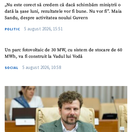
„Nu este corect să credem că dacă schimbăm miniștrii o
TRIMITE ȘTIREA
dată la șase luni, rezultatele vor fi bune. Nu vor fi”. Maia
Sandu, despre activitatea noului Guvern
5 august 2026, 15:51
POLITIC
Un parc fotovoltaic de 30 MW, cu sistem de stocare de 60
MWh, va fi construit la Vadul lui Vodă
5 august 2026, 10:58
SOCIAL