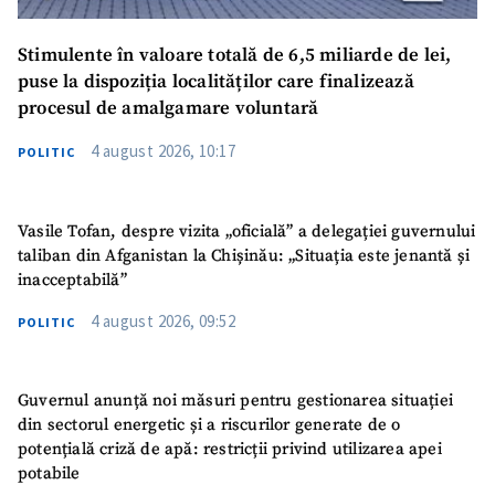
Stimulente în valoare totală de 6,5 miliarde de lei,
puse la dispoziția localităților care finalizează
procesul de amalgamare voluntară
4 august 2026, 10:17
POLITIC
Vasile Tofan, despre vizita „oficială” a delegației guvernului
taliban din Afganistan la Chișinău: „Situația este jenantă și
inacceptabilă”
4 august 2026, 09:52
POLITIC
Guvernul anunță noi măsuri pentru gestionarea situației
din sectorul energetic și a riscurilor generate de o
potențială criză de apă: restricții privind utilizarea apei
potabile