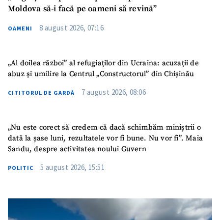
Link media
+ Link media
Moldova să-i facă pe oameni să revină”
8 august 2026, 07:16
OAMENI
Mesajul știrei
+ Mesajul știrei
„Al doilea război” al refugiaților din Ucraina: acuzații de
abuz și umilire la Centrul „Constructorul” din Chișinău
CONTACT SURSĂ
7 august 2026, 08:06
CITITORUL DE GARDĂ
Sursă anonimă
Nume
+ Numele meu
„Nu este corect să credem că dacă schimbăm miniștrii o
dată la șase luni, rezultatele vor fi bune. Nu vor fi”. Maia
Sandu, despre activitatea noului Guvern
Email
+ Emailul meu
5 august 2026, 15:51
POLITIC
Telefon
+ Telefon personal
Am citit și sunt de
acord cu
politica de