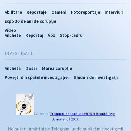
Abilitare
Reportaje
Oameni
Fotoreportaje
Interviuri
Expo 30 de ani de corupție
Video
Anchete
Reportaj
Vox
Stop-cadru
INVESTIGATII
Ancheta
Dosar
Marea corupție
Povești din spatele investigației
Ghiduri de investigații
Laureat al
Premiului Naţional de Etică și Deontologie
Jurnalistică 2017
Ne puteți urmări și pe Telegram, unde publicăm investigații