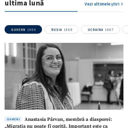
ultima lună
Vezi ultimele știri
GUVERN
1904
RUSIA
1889
UCRAINA
1667
ȘTIREA MEA
Titlu știre
+ Adaugă titlu
Fotografie
+ Încarcă imagine
Anastasia Pârvan, membră a diasporei:
OAMENI
„Migrația nu poate fi oprită. Important este ca