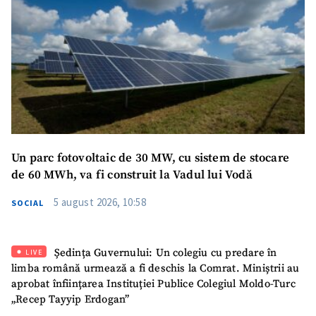
confidențialitate
.
TRIMITE ȘTIREA
Un parc fotovoltaic de 30 MW, cu sistem de stocare
de 60 MWh, va fi construit la Vadul lui Vodă
5 august 2026, 10:58
SOCIAL
Ședința Guvernului: Un colegiu cu predare în
LIVE
limba română urmează a fi deschis la Comrat. Miniștrii au
aprobat înființarea Instituției Publice Colegiul Moldo-Turc
SUSȚINE
„Recep Tayyip Erdogan”