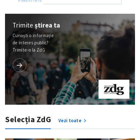
Trimite
știrea ta
Cunoști o informație
de interes public?
Trimite-o la ZdG
Selecția ZdG
Vezi toate