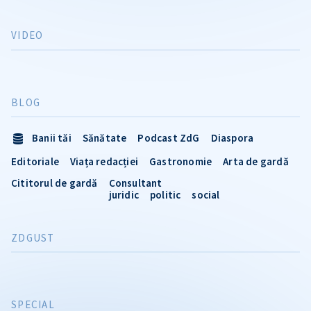
VIDEO
BLOG
Banii tăi
Sănătate
Podcast ZdG
Diaspora
Editoriale
Viața redacției
Gastronomie
Arta de gardă
Cititorul de gardă
Consultant
juridic
politic
social
ZDGUST
SPECIAL