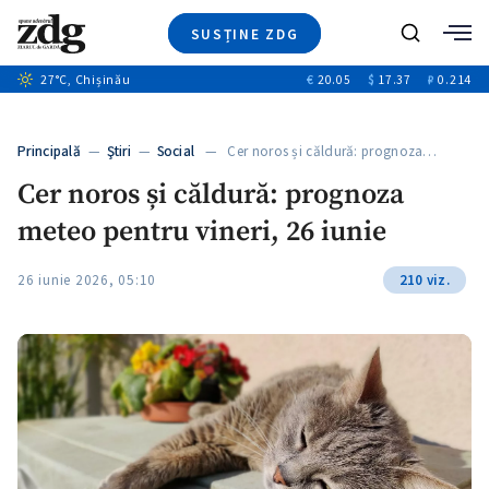
SUSȚINE ZDG
Caută
27
°C
, Chișinău
€
20.05
$
17.37
₽
0.214
Ştiri
+7
+2
Investigatii
Banii tăi
+3
Principală
—
Ştiri
—
Social
— Cer noros și căldură: prognoza…
Video
Cer noros și căldură: prognoza
Special
meteo pentru vineri, 26 iunie
Blog
ZdGust
26 iunie 2026, 05:10
210 viz.