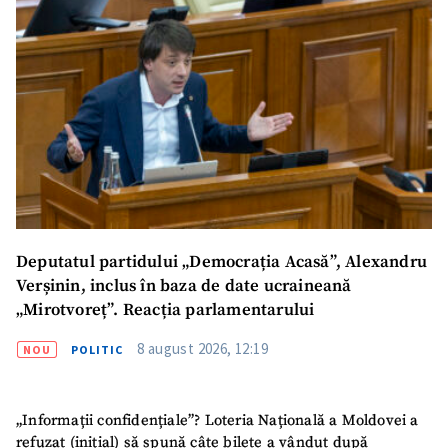
Trimite o informație
Despre ZdG
in English
на русском
Deputatul partidului „Democrația Acasă”, Alexandru
Verșinin, inclus în baza de date ucraineană
„Mirotvoreț”. Reacția parlamentarului
8 august 2026, 12:19
NOU
POLITIC
„Informații confidențiale”? Loteria Națională a Moldovei a
refuzat (inițial) să spună câte bilete a vândut după