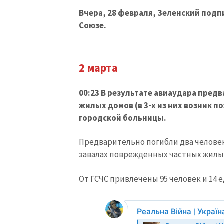
Вчера, 28 февраля, Зеленский подп
Союзе.
2 марта
00:23 В результате авиаудара пре
жилых домов (в 3-х из них возник п
городской больницы.
Предварительно погибли два человек
завалах поврежденных частных жилых
МОЯ НОВОСТЬ
От ГСЧС привлечены 95 человек и 14 е
Заголовок новост
Фотография