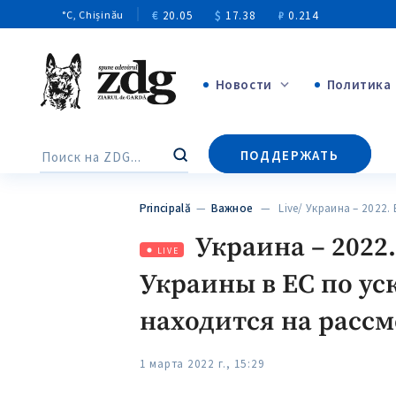
€
20.05
$
17.38
₽
0.214
°C
, Chișinău
Новости
Политика
+4969
ПОДДЕРЖАТЬ
Поиск
+144
Principală
—
Важное
— Live/ Украина – 2022.
Украина – 2022
LIVE
Украины в ЕС по ус
находится на расс
1 марта 2022 г., 15:29