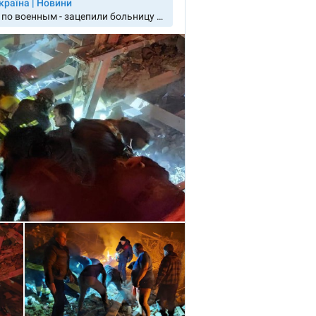
Электронная почта
+ Мой ema
+ Добавить ссылку на медиа
Телефон
+ Личный те
Я прочитал(а) и согл
+ Добавить текст новости
политикой конфид
ОТПРАВИТЬ Н