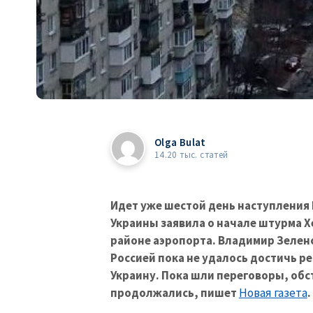
Olga Bulat
14.20 тыс. статей
Идет уже шестой день наступления 
Украины заявила о начале штурма Х
районе аэропорта. Владимир Зеленс
Россией пока не удалось достичь р
Украину. Пока шли переговоры, об
продолжались, пишет
Новая газета
.