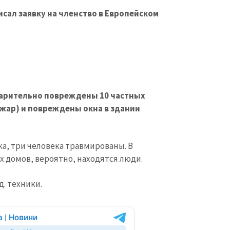
исал заявку на членство в Европейском
дварительно повреждены 10 частных
ожар) и повреждены окна в здании
а, три человека травмированы. В
 домов, вероятно, находятся люди.
КОНТАКТНЫЙ ИСТОЧНИК
Анонимный источни
д. техники.
и
+ Добавить заголовок
Имя
+ Моё им
+ Загрузить изображение