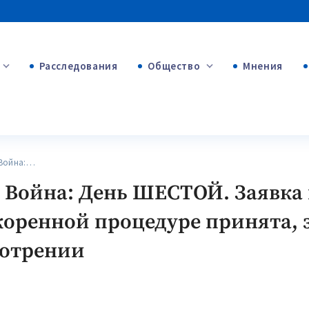
Расследования
Общество
Мнения
+53
+312
+75
 Война:…
. Война: День ШЕСТОЙ. Заявка 
коренной процедуре принята, 
мотрении