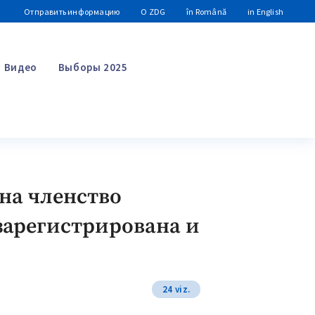
Отправить информацию
О ZDG
în Română
in English
Видео
Выборы 2025
Поиск
на членство
зарегистрирована и
24 viz.