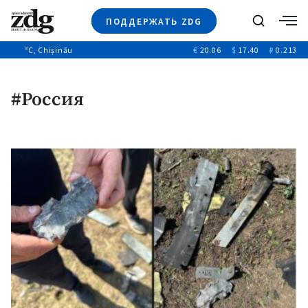
ПОДДЕРЖАТЬ ZDG
Поиск
°C
, Chișinău
€
20.06
$
17.40
₽
0.213
Новости
+4972
+144
Политика
+54
#Россия
Расследования
Общество
+312
+75
Мнения
Видео
Выборы 2025