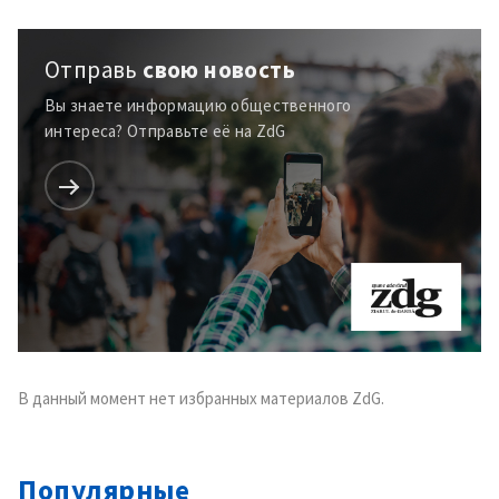
Отправь
свою новость
+ Добавить текст
Текст новости
новости
Вы знаете информацию общественного
интереса? Отправьте её на ZdG
КОНТАКТНЫЙ ИСТОЧНИК
Анонимный источник
Имя
+ Моё имя
Электронная почта
+ Мой email
Телефон
+ Личный телефон
В данный момент нет избранных материалов ZdG.
Я прочитал(а) и согласен(на)
с
политикой
конфиденциальности
.
Популярные