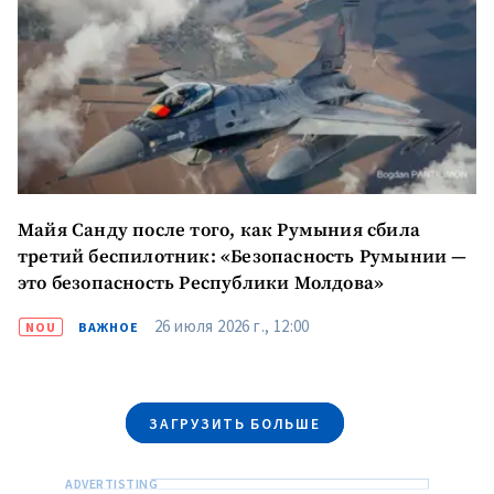
Майя Санду после того, как Румыния сбила
третий беспилотник: «Безопасность Румынии —
это безопасность Республики Молдова»
МОЯ НОВОСТЬ
26 июля 2026 г., 12:00
NOU
ВАЖНОЕ
+ Добавить
Заголовок новости
заголовок
+ Загрузить
Фотография
изображение
ЗАГРУЗИТЬ БОЛЬШЕ
+ Добавить ссылку на
Ссылка на медиа
медиа