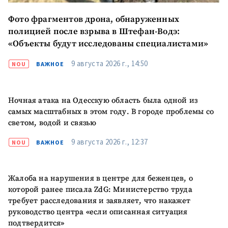
Фото фрагментов дрона, обнаруженных
полицией после взрыва в Штефан-Водэ:
ПОДДЕРЖАТЬ
«Объекты будут исследованы специалистами»
9 августа 2026 г., 14:50
NOU
ВАЖНОЕ
Ночная атака на Одесскую область была одной из
самых масштабных в этом году. В городе проблемы со
светом, водой и связью
9 августа 2026 г., 12:37
NOU
ВАЖНОЕ
Жалоба на нарушения в центре для беженцев, о
которой ранее писала ZdG: Министерство труда
требует расследования и заявляет, что накажет
руководство центра «если описанная ситуация
подтвердится»