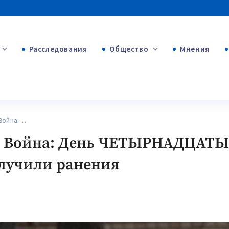
Расследования
Общество
Мнения
+53
+312
+75
 Война:…
. Война: День ЧЕТЫРНАДЦАТЫЙ
олучили ранения