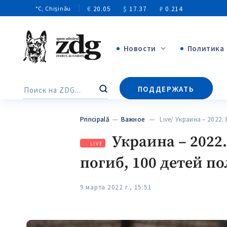
€
20.05
$
17.37
₽
0.214
°C
, Chișinău
Новости
Политика
+4969
ПОДДЕРЖАТЬ
Поиск
+144
Principală
—
Важное
— Live/ Украина – 2022.
Украина – 2022
LIVE
погиб, 100 детей п
9 марта 2022 г., 15:51