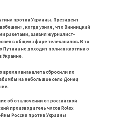
тина против Украины. Президент
взбешен», когда узнал, что Винницкий
ми ракетами, заявил журналист-
розев в общем эфире телеканалов. В то
о Путина не доходит полная картина о
в Украине.
о время авианалета сбросили по
абомбы на небольшое село Донец
шие.
ие об отключении от российской
ский производитель часов Rolex
войны России против Украины