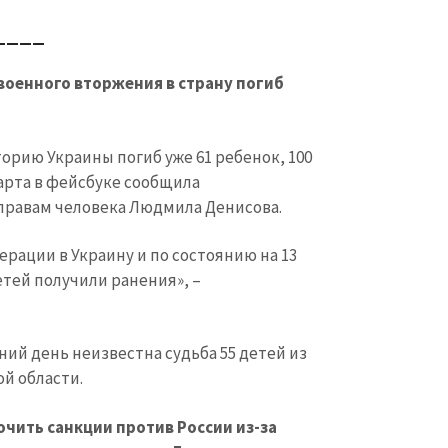
____
 военного вторжения в страну погиб
орию Украины погиб уже 61 ребенок, 100
марта в фейсбуке сообщила
правам человека Людмила Денисова.
рации в Украину и по состоянию на 13
детей получили ранения», –
КОНТАКТНЫЙ ИСТОЧНИК
ний день неизвестна судьба 55 детей из
Анонимный источни
и
+ Добавить заголовок
й области.
Имя
+ Моё им
+ Загрузить изображение
очить санкции против России из-за