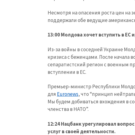
Несмотря на опасения роста цен на 
поддержали обе ведущие американск
13:00 Молдова хочет вступить в ЕС и
Из-за войны в соседней Украине Мол
кризиса с беженцами. После начала в
сепаратистский регион с военным пр
вступлении в ЕС.
Премьер-министр Республики Молдов
для
Еuronews
, что “принцип нейтрал
Мы будем добиваться вхождения в сос
членства в НАТО”.
12:24 Нацбанк урегулировал вопро
услуг в своей деятельности.