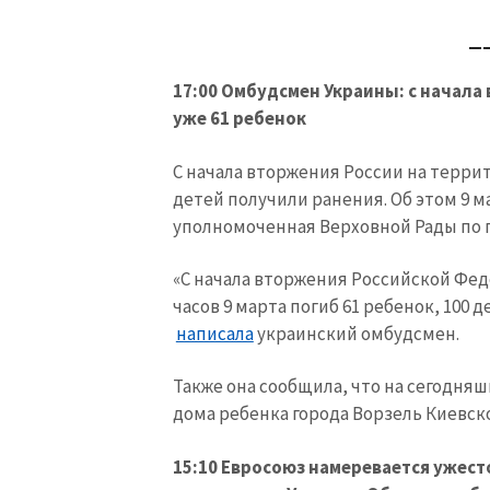
_
17:00 Омбудсмен Украины: с начала
уже 61 ребенок
С начала вторжения России на террит
детей получили ранения. Об этом 9 
уполномоченная Верховной Рады по 
«С начала вторжения Российской Феде
часов 9 марта погиб 61 ребенок, 100 
написала
украинский омбудсмен.
МОЯ НОВОСТЬ
Также она сообщила, что на сегодняш
Заголовок новост
дома ребенка города Ворзель Киевско
Фотография
15:10 Евросоюз намеревается ужест