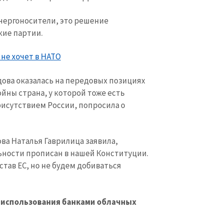
энергоносители, это решение
ие партии.
не хочет в НАТО
дова оказалась на передовых позициях
ойны страна, у которой тоже есть
исутствием России, попросила о
а Наталья Гаврилица заявила,
ьности прописан в нашей Конституции.
тав ЕС, но не будем добиваться
с использования банками облачных