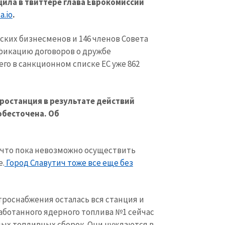
щила в твиттере глава Еврокомиссии
Электронная почта
+ Мой ema
+ Добавить ссылку на медиа
.io
.
Телефон
+ Личный те
ских бизнесменов и 146 членов Совета
фикацию договоров о дружбе
Я прочитал(а) и согл
+ Добавить текст новости
его в санкционном списке ЕС уже 862
политикой конфид
ОТПРАВИТЬ Н
ростанция в результате действий
обесточена. Об
 что пока невозможно осуществить
е.
Город Славутич тоже все еще без
троснабжения осталась вся станция и
ботанного ядерного топлива №1 сейчас
ных топливных сборок. Они нуждаются в