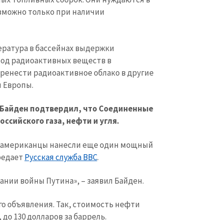
зможно только при наличии
ература в бассейнах выдержки
ход радиоактивных веществ в
ренести радиоактивное облако в другие
и Европы.
 Байден подтвердил, что Соединенные
ссийского газа, нефти и угля.
что американцы нанесли еще один мощный
редает
Русская служба ВВС
.
ании войны Путина», – заявил Байден.
го объявления. Так, стоимость нефти
 до 130 долларов за баррель.