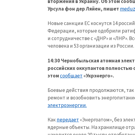
вторжения в Украину. Об этом сооб
Ссылка на медиа
Урсула фон дер Ляйен, пишет
meduza
Новые санкции ЕС коснутся 14 россий
Федерации, которые одобрили рати
Текст новости
и сотрудничестве с «ДНР» и «ЛНР». Вс
человека и 53 организации из России.
14:30 Чернобыльская атомная элект
российских оккупантов полностью 
этом
сообщает
«Укрэнерго».
Боевые действия продолжаются, так
ремонт и возобновить энергопитани
электроэнергии.
Как
передает
«Энергоатом», без элек
ядерные объекты. На хранилище отра
находится около 20 тысяч отработан