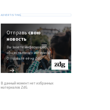
Отправь
свою
новость
Вы знаете информацию
общественного интереса?
Отправьте её на ZdG
В данный момент нет избранных
материалов ZdG.