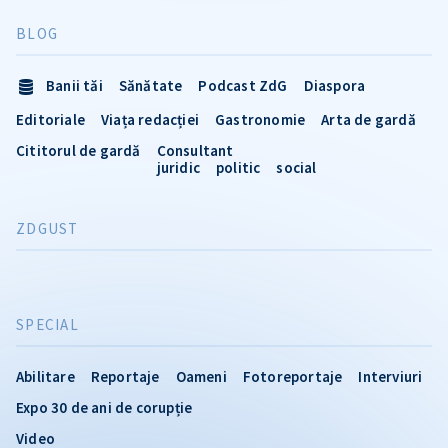
BLOG
Banii tăi
Sănătate
Podcast ZdG
Diaspora
Editoriale
Viața redacției
Gastronomie
Arta de gardă
Cititorul de gardă
Consultant
juridic
politic
social
ZDGUST
SPECIAL
Abilitare
Reportaje
Oameni
Fotoreportaje
Interviuri
Expo 30 de ani de corupție
Video