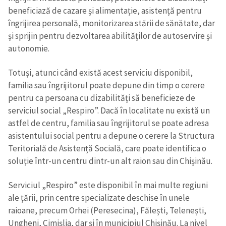
beneficiază de cazare și alimentație, asistență pentru
îngrijirea personală, monitorizarea stării de sănătate, dar
și sprijin pentru dezvoltarea abilităților de autoservire și
autonomie.
Trimite o informație
Despre ZdG
in English
на русском
Totuși, atunci când există acest serviciu disponibil,
familia sau îngrijitorul poate depune din timp o cerere
pentru ca persoana cu dizabilități să beneficieze de
serviciul social „Respiro”. Dacă în localitate nu există un
astfel de centru, familia sau îngrijitorul se poate adresa
asistentului social pentru a depune o cerere la Structura
Teritorială de Asistență Socială, care poate identifica o
soluție într-un centru dintr-un alt raion sau din Chișinău.
Serviciul „Respiro” este disponibil în mai multe regiuni
ale țării, prin centre specializate deschise în unele
raioane, precum Orhei (Peresecina), Fălești, Telenești,
Ungheni, Cimișlia, dar și în municipiul Chișinău. La nivel