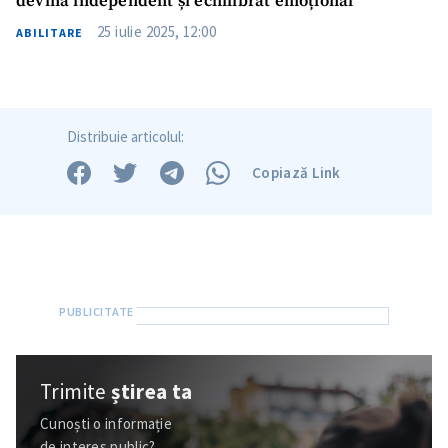
devină independent și echilibrat emoțional
25 iulie 2025, 12:00
ABILITARE
Distribuie articolul:
Copiază Link
Trimite
știrea ta
Cunoști o informație
de interes public?