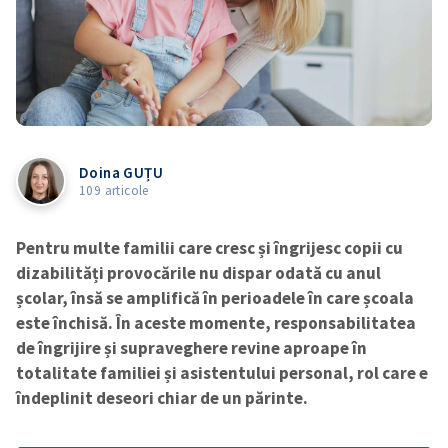
Doina GUȚU
109 articole
Pentru multe familii care cresc și îngrijesc copii cu
dizabilități provocările nu dispar odată cu anul
școlar, însă se amplifică în perioadele în care școala
este închisă. În aceste momente, responsabilitatea
de îngrijire și supraveghere revine aproape în
totalitate familiei și asistentului personal, rol care e
îndeplinit deseori chiar de un părinte.