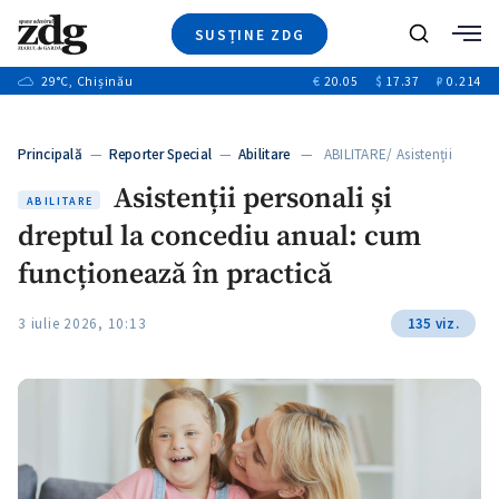
SUSȚINE ZDG
+1
Caută
+2
29
°C
, Chișinău
€
20.05
$
17.37
₽
0.214
Ştiri
+6
+3
Investigatii
Banii tăi
+7
Principală
—
Reporter Special
—
Abilitare
— ABILITARE/ Asistenții
Video
+1
personali și dreptul…
+1
+1
Asistenții personali și
Special
ABILITARE
dreptul la concediu anual: cum
Blog
+2
+1
ZdGust
funcționează în practică
+1
3 iulie 2026, 10:13
135 viz.