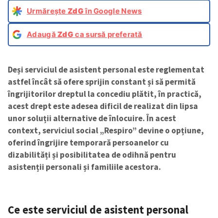
Urmărește
ZdG
în Google News
Adaugă
ZdG
ca sursă preferată
Deși serviciul de asistent personal este reglementat
astfel încât să ofere sprijin constant și să permită
îngrijitorilor dreptul la concediu plătit, în practică,
acest drept este adesea dificil de realizat din lipsa
unor soluții alternative de înlocuire. În acest
context, serviciul social „Respiro” devine o opțiune,
oferind îngrijire temporară persoanelor cu
dizabilități și posibilitatea de odihnă pentru
asistenții personali și familiile acestora.
Ce este serviciul de asistent personal