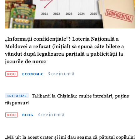
Email
+ Emailul meu
Telefon
+ Telefon personal
„Informații confidențiale”? Loteria Națională a
Am citit și sunt de
Moldovei a refuzat (inițial) să spună câte bilete a
acord cu
politica de
vândut după legalizarea parțială a publicității la
confidențialitate
.
jocurile de noroc
TRIMITE ȘTIREA
3 ore în urmă
NOU
ECONOMIC
Talibanii la Chișinău: multe întrebări, puține
EDITORIAL
răspunsuri
4 ore în urmă
NOU
BLOG
„Mă uit la acest crater și îmi dau seama că pătuțul copilului