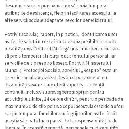
desemnarea unei persoane care să preia temporar
atribuțiile de asistență, fie prin facilitarea accesului la
alte servicii sociale adaptate nevoilor beneficiarului.
Potrivit aceluiași raport, în practică, identificarea unor
astfel de soluții nu este întotdeauna posibilă. În multe
localități există dificultăți în găsirea unei persoane care
să preia temporar atribuțiile asistentului personal, iar
serviciile de tip respiro lipsesc. Potrivit Ministerului
Muncii și Protecției Sociale, serviciul „Respiro” este un
serviciu social specializat destinat persoanelor cu
dizabilități severe, care oferă suport și asistență
continuă, inclusiv supraveghere și sprijin pentru
activitățile zilnice, 24 de ore din 24, pentru o perioadă de
maximum 30 de zile pe an. Scopul acestuia este de a oferi
sprijin temporar familiilor sau îngrijitorilor, astfel încât
aceștia să poată lua o pauză de la responsabilitățile de
îngrijire. În această perioadă, persoanele cu dizabilități