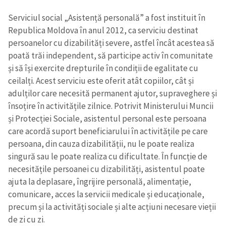
Serviciul social „Asistență personală” a fost instituit în
Republica Moldova în anul 2012, ca serviciu destinat
persoanelor cu dizabilități severe, astfel încât acestea să
poată trăi independent, să participe activ în comunitate
și să își exercite drepturile în condiții de egalitate cu
ceilalți. Acest serviciu este oferit atât copiilor, cât și
adulților care necesită permanent ajutor, supraveghere și
însoțire în activitățile zilnice. Potrivit Ministerului Muncii
și Protecției Sociale, asistentul personal este persoana
care acordă suport beneficiarului în activitățile pe care
persoana, din cauza dizabilității, nu le poate realiza
singură sau le poate realiza cu dificultate. În funcție de
necesitățile persoanei cu dizabilități, asistentul poate
ajuta la deplasare, îngrijire personală, alimentație,
comunicare, acces la servicii medicale și educaționale,
precum și la activități sociale și alte acțiuni necesare vieții
de zi cu zi.