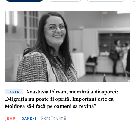
Anastasia Pârvan, membră a diasporei:
OAMENI
„Migrația nu poate fi oprită. Important este ca
Moldova să-i facă pe oameni să revină”
6 ore în urmă
NOU
OAMENI