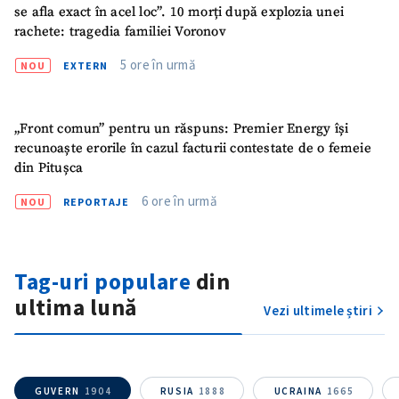
se afla exact în acel loc”. 10 morți după explozia unei
rachete: tragedia familiei Voronov
5 ore în urmă
NOU
EXTERN
„Front comun” pentru un răspuns: Premier Energy își
recunoaște erorile în cazul facturii contestate de o femeie
din Pitușca
6 ore în urmă
NOU
REPORTAJE
Tag-uri populare
din
ultima lună
Vezi ultimele știri
SUSȚINE
GUVERN
1904
RUSIA
1888
UCRAINA
1665