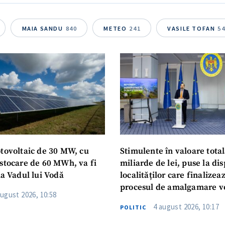
Telefon
+ Telefon pe
MAIA SANDU
840
METEO
241
VASILE TOFAN
5
Am citit și sunt de ac
+ Mesajul știrei
confidențialitate
.
TRIMITE ȘT
otovoltaic de 30 MW, cu
Stimulente în valoare total
 stocare de 60 MWh, va fi
miliarde de lei, puse la dis
la Vadul lui Vodă
localităților care finalizea
procesul de amalgamare v
august 2026, 10:58
4 august 2026, 10:17
POLITIC