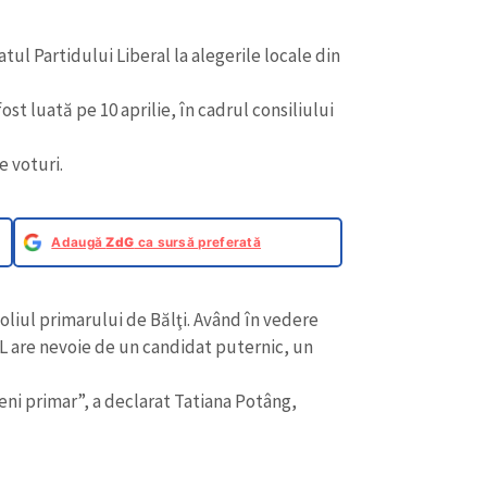
ul Partidului Liberal la alegerile locale din
ost luată pe 10 aprilie, în cadrul consiliului
e voturi.
Adaugă
ZdG
ca sursă preferată
oliul primarului de Bălţi. Având în vedere
PL are nevoie de un candidat puternic, un
eni primar”, a declarat Tatiana Potâng,