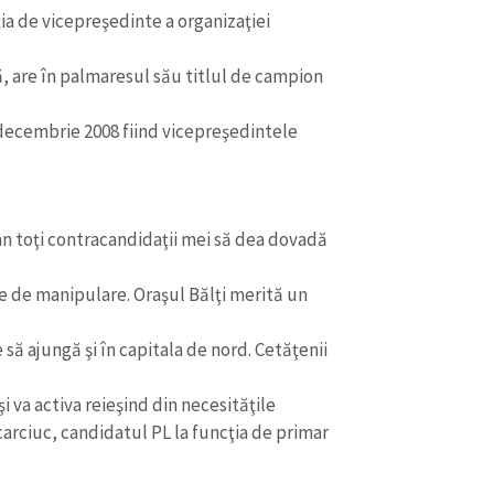
a de vicepreşedinte a organizaţiei
ă, are în palmaresul său titlul de campion
 decembrie 2008 fiind vicepreşedintele
 toţi contracandidaţii mei să dea dovadă
re de manipulare. Oraşul Bălţi merită un
să ajungă şi în capitala de nord. Cetăţenii
i va activa reieşind din necesităţile
arciuc, candidatul PL la funcţia de primar