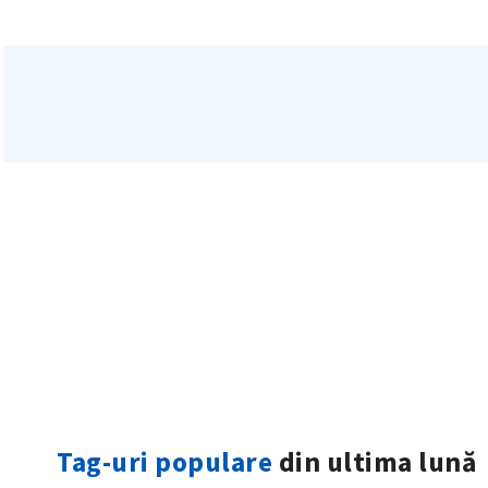
ȘTIREA MEA
Titlu știre
Fotografie
Tag-uri populare
din ultima lună
Link media