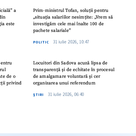
icială” a
Prim-ministrul Tofan, soluții pentru
din
„situația salariilor nesimțite: „Vrem să
ția este
investigăm cele mai înalte 100 de
pachete salariale”
31 iulie 2026, 10:47
POLITIC
pentru
Locuitori din Sadova acuză lipsa de
rul
transparență și de echitate în procesul
ate de o
de amalgamare voluntară și cer
ții privind
organizarea unui referendum
31 iulie 2026, 06:40
ŞTIRI