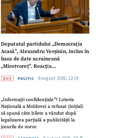
Deputatul partidului „Democrația
Acasă”, Alexandru Verșinin, inclus în
baza de date ucraineană
„Mirotvoreț”. Reacția
parlamentarului
8 august 2026, 12:19
NOU
POLITIC
„Informații confidențiale”? Loteria
Națională a Moldovei a refuzat (inițial)
să spună câte bilete a vândut după
legalizarea parțială a publicității la
jocurile de noroc