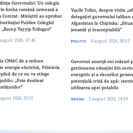
dința Guvernului: Un colegiu
 în limba română urmează a
Vasile Tofan, despre vizita „of
la Comrat. Miniștrii au aprobat
delegației guvernului taliban 
Instituției Publice Colegiul
Afganistan la Chișinău: „Situa
 „Recep Tayyip Erdogan”
jenantă și inacceptabilă”
 august 2026, 07:46
4 august 2026, 09:52
POLITIC
ia CNMC de a reduce
Guvernul anunță noi măsuri 
e energie electrică, Primăria
gestionarea situației din secto
plică de ce nu va stinge
energetic și a riscurilor gener
public: „Este destinat
potențială criză de apă: restric
cetățenilor”
utilizarea apei potabile
august 2026, 07:07
3 august 2026, 14:39
SOCIAL