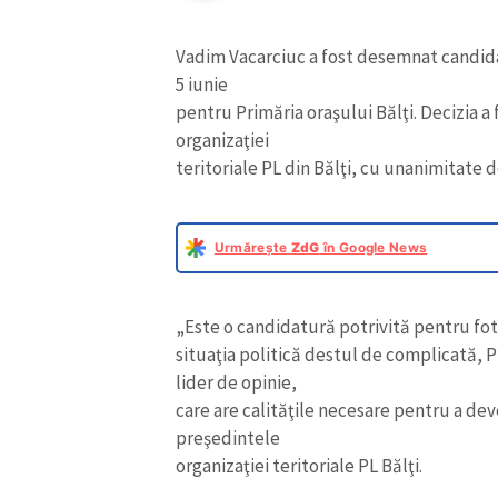
Vadim Vacarciuc a fost desemnat candidat
5 iunie
pentru Primăria oraşului Bălţi. Decizia a f
organizaţiei
teritoriale PL din Bălţi, cu unanimitate d
Urmărește
ZdG
în Google News
„Este o candidatură potrivită pentru fot
situaţia politică destul de complicată, 
lider de opinie,
care are calităţile necesare pentru a dev
preşedintele
organizaţiei teritoriale PL Bălţi.