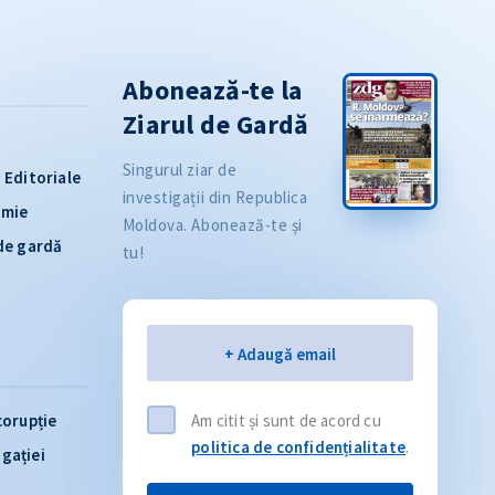
Abonează-te la
Ziarul de Gardă
Singurul ziar de
Editoriale
investigații din Republica
omie
Moldova. Abonează-te și
 de gardă
tu!
Email
+ Adaugă email
corupție
Am citit și sunt de acord cu
politica de confidențialitate
.
igației