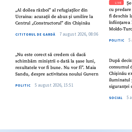
Șe
LIVE
cu predare
„Al doilea război” al refugiaților din
fi deschis 
Ucraina: acuzații de abuz și umilire la
înființarea 
Centrul „Constructorul” din Chișinău
Moldo-Turc
7 august 2026, 08:06
CITITORUL DE GARDĂ
5
POLITIC
„Nu este corect să credem că dacă
După deciz
schimbăm miniștrii o dată la șase luni,
consumul d
rezultatele vor fi bune. Nu vor fi”. Maia
Chișinău ex
Sandu, despre activitatea noului Guvern
iluminatul 
5 august 2026, 15:51
POLITIC
siguranței 
5 
SOCIAL