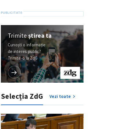
Trimite
știrea ta
Cunoști o informație
de interes public?
Trimite-o la ZdG
Selecția ZdG
Vezi toate