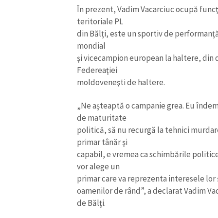
În prezent, Vadim Vacarciuc ocupă funcţi
teritoriale PL
din Bălţi, este un sportiv de performanţ
mondial
şi vicecampion european la haltere, din
Federeaţiei
moldoveneşti de haltere.
„Ne aşteaptă o campanie grea. Eu îndemn
de maturitate
politică, să nu recurgă la tehnici murda
primar tânăr şi
capabil, e vremea ca schimbările politice 
vor alege un
primar care va reprezenta interesele lor ş
oamenilor de rând”, a declarat Vadim Vac
de Bălţi.