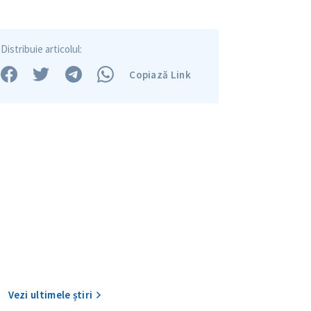
Distribuie articolul:
Copiază Link
CONTACT SURSĂ
Sursă anonimă
+ Adaugă titlu
Nume
+ Numele 
+ Încarcă imagine
Email
+ Emailul 
Vezi ultimele știri
+ Link media