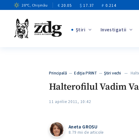
€
20.05
$
17.37
₽
0.214
20
°C
, Chișinău
Ştiri
Investigatii
+2
+6
+3
Principală
—
Ediţia PRINT
—
Ştiri vechi
— Haltero
+2
Halterofilul Vadim Va
11 aprilie 2011, 10:42
Aneta GROSU
8.79 mii de articole