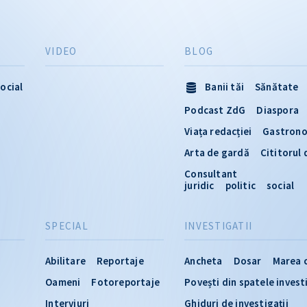
VIDEO
BLOG
ocial
Banii tăi
Sănătate
Podcast ZdG
Diaspora
Viața redacției
Gastron
Arta de gardă
Cititorul
Consultant
juridic
politic
social
SPECIAL
INVESTIGATII
Abilitare
Reportaje
Ancheta
Dosar
Marea 
Oameni
Fotoreportaje
Povești din spatele invest
Interviuri
Ghiduri de investigații