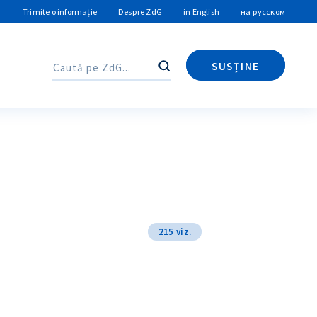
Trimite o informație
Despre ZdG
in English
на русском
SUSȚINE
Caută
Caută
215 viz.