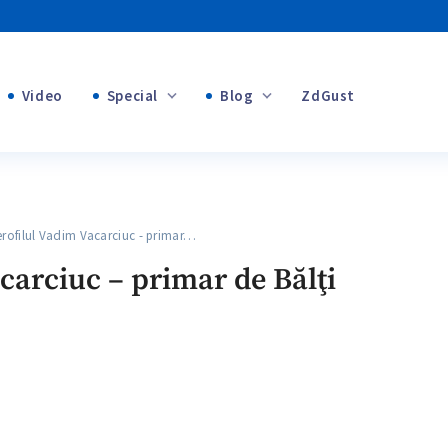
Video
Special
Blog
ZdGust
Banii tăi
+1
+1
filul Vadim Vacarciuc - primar…
+2
carciuc – primar de Bălţi
+1