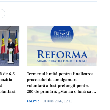
rsonal
4
ord cu
politica de
IREA
ă de 6,5
Termenul limită pentru finalizarea
poziția
procesului de amalgamare
ză
voluntară a fost prelungit pentru
oluntară
200 de primării: „Mai au o lună să se
așeze la masă, să ia o decizie finală”
31 iulie 2026, 12:11
POLITIC