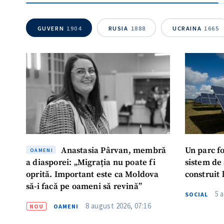
GUVERN
1904
RUSIA
1888
UCRAINA
1665
Mesajul știrei
Anastasia Pârvan, membră
Un parc f
OAMENI
a diasporei: „Migrația nu poate fi
sistem de
oprită. Important este ca Moldova
construit 
să-i facă pe oameni să revină”
5 
SOCIAL
8 august 2026, 07:16
NOU
OAMENI