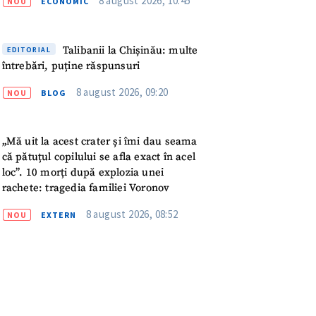
8 august 2026, 10:45
NOU
ECONOMIC
Talibanii la Chișinău: multe
EDITORIAL
întrebări, puține răspunsuri
8 august 2026, 09:20
NOU
BLOG
„Mă uit la acest crater și îmi dau seama
că pătuțul copilului se afla exact în acel
loc”. 10 morți după explozia unei
rachete: tragedia familiei Voronov
8 august 2026, 08:52
NOU
EXTERN
meu
meu