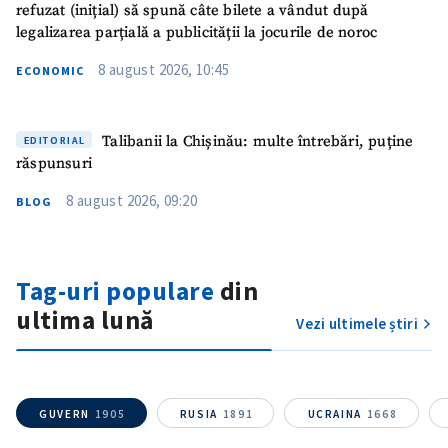
refuzat (inițial) să spună câte bilete a vândut după
legalizarea parțială a publicității la jocurile de noroc
8 august 2026, 10:45
ECONOMIC
Talibanii la Chișinău: multe întrebări, puține
EDITORIAL
răspunsuri
8 august 2026, 09:20
BLOG
Tag-uri populare
din
ultima lună
Vezi ultimele știri
GUVERN
1905
RUSIA
1891
UCRAINA
1668
SUSȚINE