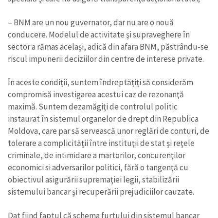
– BNM are un nou guvernator, dar nu are o nouă
conducere. Modelul de activitate şi supraveghere în
sector a rămas acelaşi, adică din afara BNM, păstrându-se
riscul impunerii deciziilor din centre de interese private.
În aceste condiţii, suntem îndreptăţiţi să considerăm
compromisă investigarea acestui caz de rezonanţă
maximă. Suntem dezamăgiţi de controlul politic
instaurat în sistemul organelor de drept din Republica
Moldova, care par să servească unor reglări de conturi, de
tolerare a complicităţii între instituţii de stat şi reţele
criminale, de intimidare a martorilor, concurenţilor
economici si adversarilor politici, fără o tangenţă cu
obiectivul asigurării supremaţiei legii, stabilizării
sistemului bancar şi recuperării prejudiciilor cauzate.
Dat fiind faptul că schema furtului din sistemul bancar