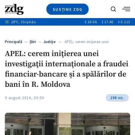
SUSȚINE ZDG
+6
Caută
+1
29
°C
, Chișinău
€
20.06
$
17.40
₽
0.213
Ştiri
+5
+2
Investigatii
Banii tăi
+4
Principală
—
Ştiri
—
Justiție
— APEL: cerem iniţierea unei
Video
investigaţii…
+3
APEL: cerem iniţierea unei
Special
investigaţii internaţionale a fraudei
Blog
ZdGust
financiar-bancare şi a spălărilor de
bani în R. Moldova
9 august 2016, 09:59
198 viz.