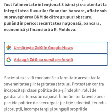
fost falimentate intenţionat 3 bănci şi s-a atentat la
integritatea fluxurilor financiar-bancare, aflate sub
supravegherea BNM de către grupuri obscure,
punând în pericol securitatea naţională, bancară,
economică şi financiară a R. Moldova.
Urmărește
ZdG
în Google News
Adaugă
ZdG
ca sursă preferată
Societatea civilă condamnă cu fermitate acest atac la
suveranitatea şi integritatea statului. Protestăm contra
incapacităţii clasei politice de a-şi îndeplini rolul de
gardian al interesului naţional. Înfierăm tentativele unor
partide politice de a recurge la justiţie selectivă, ferindu-
şi corupţii, incompetenţii şi pungaşii proprii de