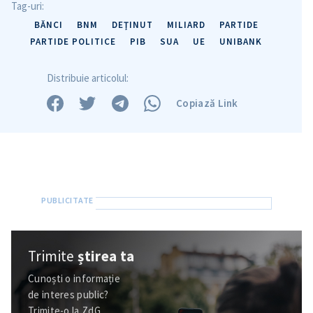
Tag-uri:
BĂNCI
BNM
DEŢINUT
MILIARD
PARTIDE
PARTIDE POLITICE
PIB
SUA
UE
UNIBANK
Distribuie articolul:
Copiază Link
Trimite
știrea ta
Cunoști o informație
de interes public?
Trimite-o la ZdG