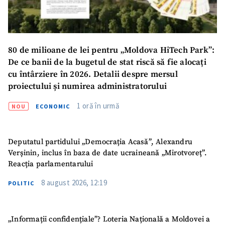
Email
+ Emailul meu
Telefon
+ Telefon personal
80 de milioane de lei pentru „Moldova HiTech Park”:
De ce banii de la bugetul de stat riscă să fie alocați
Am citit și sunt de
cu întârziere în 2026. Detalii despre mersul
acord cu
politica de
proiectului și numirea administratorului
confidențialitate
.
1 oră în urmă
NOU
ECONOMIC
TRIMITE ȘTIREA
Deputatul partidului „Democrația Acasă”, Alexandru
Verșinin, inclus în baza de date ucraineană „Mirotvoreț”.
Reacția parlamentarului
8 august 2026, 12:19
POLITIC
„Informații confidențiale”? Loteria Națională a Moldovei a