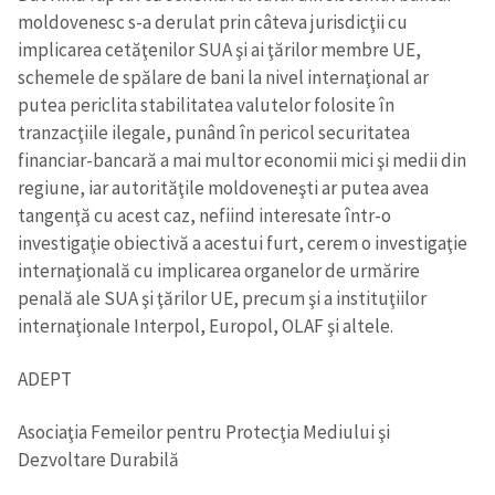
moldovenesc s-a derulat prin câteva jurisdicţii cu
implicarea cetăţenilor SUA şi ai ţărilor membre UE,
schemele de spălare de bani la nivel internaţional ar
putea periclita stabilitatea valutelor folosite în
Trimite o informație
Despre ZdG
tranzacţiile ilegale, punând în pericol securitatea
in English
на русском
financiar-bancară a mai multor economii mici şi medii din
regiune, iar autorităţile moldoveneşti ar putea avea
tangenţă cu acest caz, nefiind interesate într-o
investigaţie obiectivă a acestui furt, cerem o investigaţie
internaţională cu implicarea organelor de urmărire
penală ale SUA şi ţărilor UE, precum şi a instituţiilor
internaţionale Interpol, Europol, OLAF şi altele.
ADEPT
Asociaţia Femeilor pentru Protecţia Mediului şi
Dezvoltare Durabilă