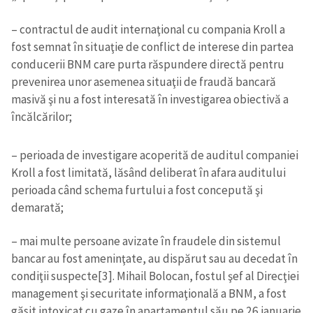
– contractul de audit internaţional cu compania Kroll a
fost semnat în situaţie de conflict de interese din partea
conducerii BNM care purta răspundere directă pentru
prevenirea unor asemenea situaţii de fraudă bancară
masivă şi nu a fost interesată în investigarea obiectivă a
încălcărilor;
– perioada de investigare acoperită de auditul companiei
Kroll a fost limitată, lăsând deliberat în afara auditului
perioada când schema furtului a fost concepută şi
demarată;
– mai multe persoane avizate în fraudele din sistemul
bancar au fost ameninţate, au dispărut sau au decedat în
condiţii suspecte[3]. Mihail Bolocan, fostul şef al Direcţiei
management şi securitate informaţională a BNM, a fost
găsit intoxicat cu gaze în apartamentul său pe 26 ianuarie