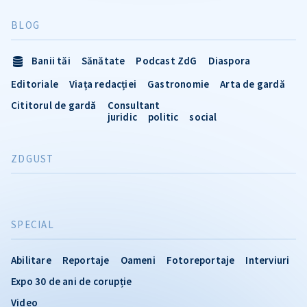
BLOG
Banii tăi
Sănătate
Podcast ZdG
Diaspora
Editoriale
Viața redacției
Gastronomie
Arta de gardă
Cititorul de gardă
Consultant
juridic
politic
social
ZDGUST
SPECIAL
Abilitare
Reportaje
Oameni
Fotoreportaje
Interviuri
Expo 30 de ani de corupție
Video