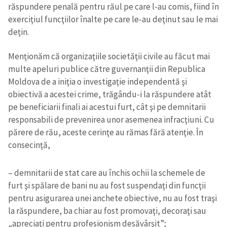
răspundere penală pentru răul pe care l-au comis, fiind în
exerciţiul funcţiilor înalte pe care le-au deţinut sau le mai
deţin.
Menţionăm că organizaţiile societăţii civile au făcut mai
multe apeluri publice către guvernanţii din Republica
Moldova de a iniţia o investigaţie independentă şi
obiectivă a acestei crime, trăgându-i la răspundere atât
pe beneficiarii finali ai acestui furt, cât şi pe demnitarii
responsabili de prevenirea unor asemenea infracţiuni. Cu
părere de rău, aceste cerinţe au rămas fără atenţie. În
consecinţă,
– demnitarii de stat care au închis ochii la schemele de
furt şi spălare de bani nu au fost suspendaţi din funcţii
pentru asigurarea unei anchete obiective, nu au fost traşi
la răspundere, ba chiar au fost promovaţi, decoraţi sau
„apreciaţi pentru profesionism desăvârşit”;