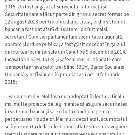
2015. Un fost angajat al Serviciului Informaţii şi
Securitate care a făcut parte din grupul secret format pe
12 august 2013 pentru elucidarea situaţiei din sistemul
bancar, a fost dat afară din sistem. Ion Butmalai,
secretarul Comisiei parlamentare securitate naţională,
apărare şi ordine publică, a fost găsit decedat în garajul
din curtea locuinţei sale din Cahul pe 9 decembrie 2014.
Încasatorul BEM, tot el şi şofer al maşinii blindate care
transporta arhiva celor trei bănci (BEM, Banca Sociala şi
Unibank) s-ar fi sinucis în propria casă pe 14 februarie
2015;
– Parlamentul R. Moldova nu a adoptat în lectură finală
mai multe proiecte de legi menite să asigure securitatea
în sistemul bancar şi să excludă condiţiile pentru
perpetuarea fraudelor. Mai mult decât atât, acum statul
se împrumută de la cele 3 bănci aflate sub supraveghere
specială şi care nu asigură transparenţa acţionariatului;