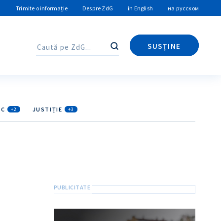
Trimite o informație
Despre ZdG
in English
на русском
SUSȚINE
Caută
Caută
IC
JUSTIȚIE
+2
+3