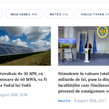
Telefon
+ Telefon pe
MAIA SANDU
840
METEO
241
VASILE TOFAN
5
Am citit și sunt de ac
+ Mesajul știrei
confidențialitate
.
TRIMITE ȘT
otovoltaic de 30 MW, cu
Stimulente în valoare total
 stocare de 60 MWh, va fi
miliarde de lei, puse la dis
la Vadul lui Vodă
localităților care finalizea
procesul de amalgamare v
august 2026, 10:58
4 august 2026, 10:17
POLITIC