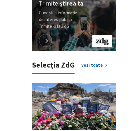
Trimite
știrea ta
Cunoști o informație
de interes public?
Trimite-o la ZdG
Selecția ZdG
Vezi toate