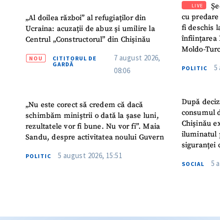
Șe
LIVE
cu predare
„Al doilea război” al refugiaților din
fi deschis 
Ucraina: acuzații de abuz și umilire la
înființarea 
Centrul „Constructorul” din Chișinău
Moldo-Turc
7 august 2026,
NOU
CITITORUL DE
GARDĂ
5
POLITIC
08:06
După deciz
„Nu este corect să credem că dacă
consumul d
schimbăm miniștrii o dată la șase luni,
Chișinău ex
rezultatele vor fi bune. Nu vor fi”. Maia
iluminatul 
Sandu, despre activitatea noului Guvern
siguranței 
5 august 2026, 15:51
POLITIC
5 
SOCIAL