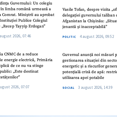
dința Guvernului: Un colegiu
 în limba română urmează a
Vasile Tofan, despre vizita „of
la Comrat. Miniștrii au aprobat
delegației guvernului taliban 
Instituției Publice Colegiul
Afganistan la Chișinău: „Situa
 „Recep Tayyip Erdogan”
jenantă și inacceptabilă”
 august 2026, 07:46
4 august 2026, 09:52
POLITIC
ia CNMC de a reduce
Guvernul anunță noi măsuri 
e energie electrică, Primăria
gestionarea situației din secto
plică de ce nu va stinge
energetic și a riscurilor gener
public: „Este destinat
potențială criză de apă: restric
cetățenilor”
utilizarea apei potabile
august 2026, 07:07
3 august 2026, 14:39
SOCIAL