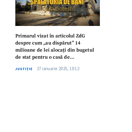
Primarul vizat în articolul ZdG
despre cum „au dispărut” 14
milioane de lei alocați din bugetul
de stat pentru o casă de
cultură, condamnat la 7 ani de
27 ianuarie 2025, 10:12
JUSTIȚIE
închisoare