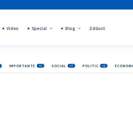
Video
Special
Blog
ZdGust
Banii tăi
+1
+1
+1
IMPORTANTE
SOCIAL
POLITIC
ECONOM
+6
+7
+2
+1
+1