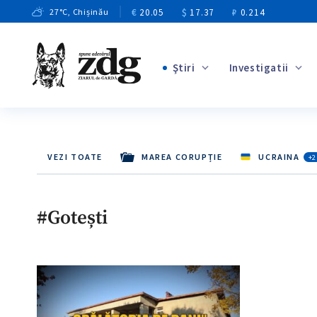
€
20.05
$
17.37
₽
0.214
27
°C
, Chișinău
Ştiri
Investigatii
+3
+2
+7
VEZI TOATE
MAREA CORUPȚIE
UCRAINA
+2
+2
+7
#Gotești