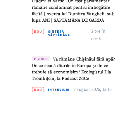
Liudmilei Vartic | Un fost parlamentar
rămâne condamnat pentru îmbogățire
ilicită | Averea lui Dumitru Vangheli, sub
lupa ANI | SĂPTĂMÂNA DE GARDĂ
3 ore în
NOU
SINTEZA
SĂPTĂMÂNII
urmă
Va rămâne Chișinăul fără apă?
VIDEO
De ce seacă râurile în Europa și de ce
trebuie să economisim? Ecologistul Ilia
Trombițchi, la Podcast ZdCe
7 august 2026, 13:15
NOU
INTERVIURI
meu
meu