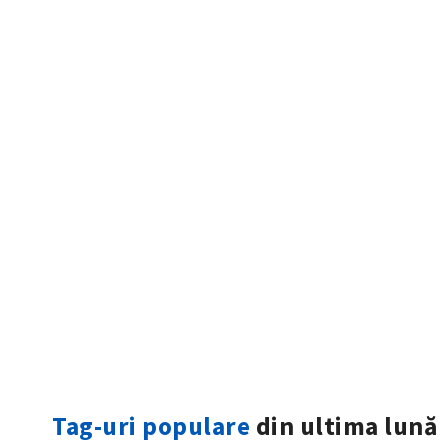
ȘTIREA MEA
Titlu știre
Fotografie
Tag-uri populare
din ultima lună
Link media