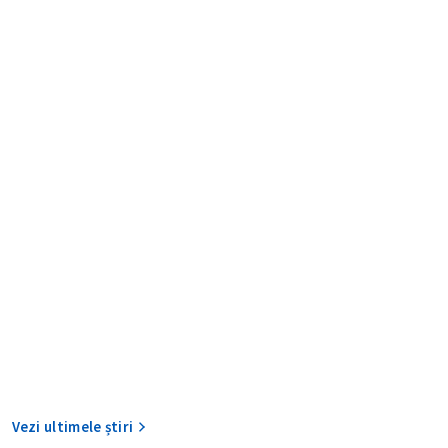
CONTACT SURSĂ
Sursă anonimă
+ Adaugă titlu
Nume
+ Numele 
+ Încarcă imagine
Email
+ Emailul 
Vezi ultimele știri
+ Link media