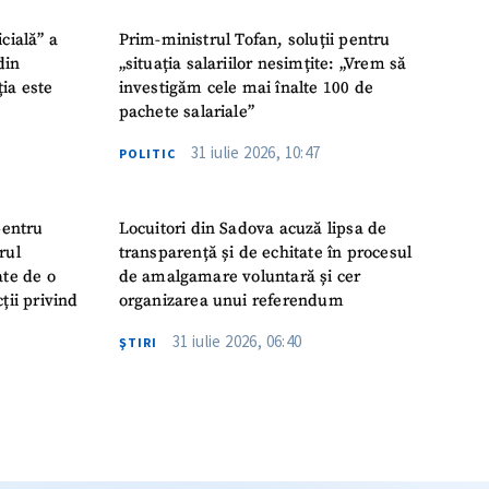
icială” a
Prim-ministrul Tofan, soluții pentru
din
„situația salariilor nesimțite: „Vrem să
ția este
investigăm cele mai înalte 100 de
pachete salariale”
31 iulie 2026, 10:47
POLITIC
pentru
Locuitori din Sadova acuză lipsa de
rul
transparență și de echitate în procesul
ate de o
de amalgamare voluntară și cer
ții privind
organizarea unui referendum
31 iulie 2026, 06:40
ŞTIRI