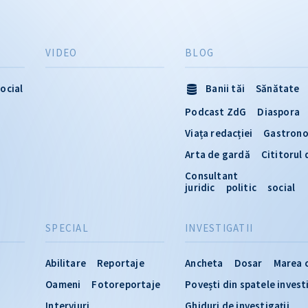
VIDEO
BLOG
ocial
Banii tăi
Sănătate
Podcast ZdG
Diaspora
Viața redacției
Gastron
Arta de gardă
Cititorul
Consultant
juridic
politic
social
SPECIAL
INVESTIGATII
Abilitare
Reportaje
Ancheta
Dosar
Marea 
Oameni
Fotoreportaje
Povești din spatele invest
Interviuri
Ghiduri de investigații