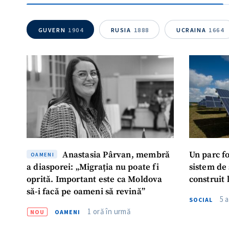
GUVERN
1904
RUSIA
1888
UCRAINA
1664
Mesajul știrei
Anastasia Pârvan, membră
Un parc f
OAMENI
a diasporei: „Migrația nu poate fi
sistem de
oprită. Important este ca Moldova
construit 
să-i facă pe oameni să revină”
5 
SOCIAL
1 oră în urmă
NOU
OAMENI