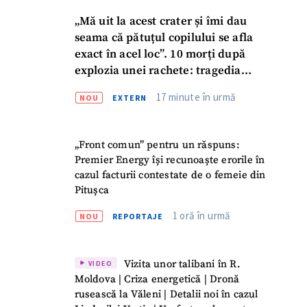
„Mă uit la acest crater și îmi dau
seama că pătuțul copilului se afla
exact în acel loc”. 10 morți după
explozia unei rachete: tragedia
familiei Voronov
17 minute în urmă
NOU
EXTERN
„Front comun” pentru un răspuns:
Premier Energy își recunoaște erorile în
cazul facturii contestate de o femeie din
Pitușca
1 oră în urmă
NOU
REPORTAJE
Vizita unor talibani în R.
VIDEO
Moldova | Criza energetică | Dronă
rusească la Văleni | Detalii noi în cazul