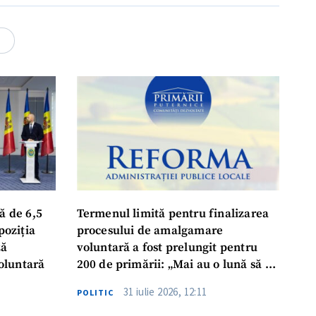
rsonal
4
ord cu
politica de
IREA
ă de 6,5
Termenul limită pentru finalizarea
poziția
procesului de amalgamare
ză
voluntară a fost prelungit pentru
oluntară
200 de primării: „Mai au o lună să se
așeze la masă, să ia o decizie finală”
31 iulie 2026, 12:11
POLITIC