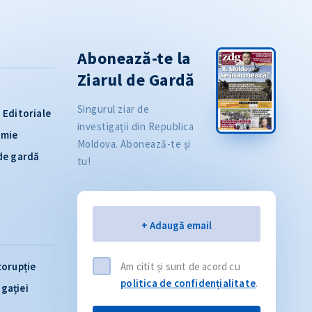
Abonează-te la
Ziarul de Gardă
Singurul ziar de
Editoriale
investigații din Republica
omie
Moldova. Abonează-te și
 de gardă
tu!
Email
+ Adaugă email
corupție
Am citit și sunt de acord cu
politica de confidențialitate
.
igației