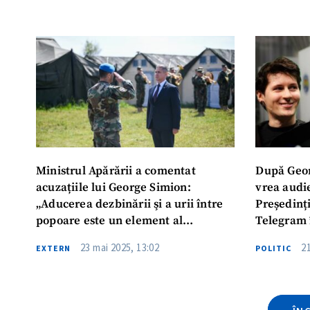
ȘTIREA MEA
Titlu știre
Fotografie
Ministrul Apărării a comentat
După Geor
Link media
acuzațiile lui George Simion:
vrea audi
„Aducerea dezbinării şi a urii între
Președinț
popoare este un element al
Telegram 
războiului hibrid în scopul şi
voturilor
Mesajul știrei
23 mai 2025, 13:02
2
EXTERN
POLITIC
interesul Rusiei”