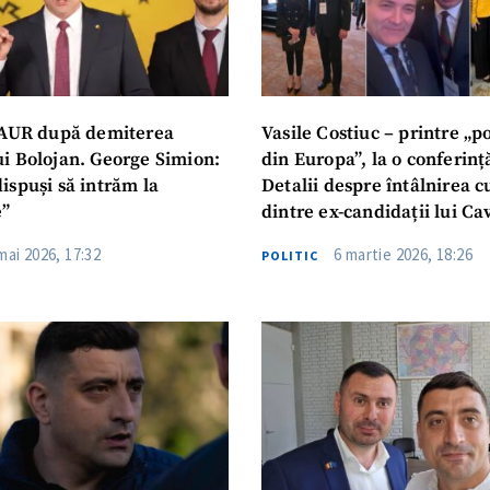
 AUR după demiterea
Vasile Costiuc – printre „po
i Bolojan. George Simion:
din Europa”, la o conferinț
ispuși să intrăm la
Detalii despre întâlnirea c
e”
dintre ex-candidații lui Ca
vizat în dosarul „verde de 
mai 2026, 17:32
6 martie 2026, 18:26
POLITIC