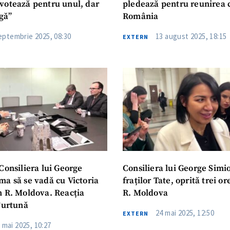
votează pentru unul, dar
pledează pentru reunirea 
igă”
România
eptembrie 2025, 08:30
13 august 2025, 18:15
EXTERN
Consiliera lui George
Consiliera lui George Simio
ma să se vadă cu Victoria
fraților Tate, oprită trei o
n R. Moldova. Reacția
R. Moldova
Furtună
24 mai 2025, 12:50
EXTERN
 mai 2025, 10:27