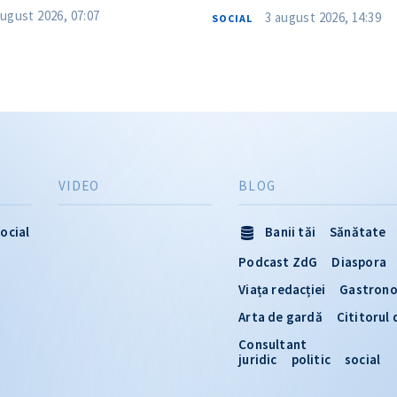
august 2026, 07:07
3 august 2026, 14:39
SOCIAL
VIDEO
BLOG
ocial
Banii tăi
Sănătate
Podcast ZdG
Diaspora
Viața redacției
Gastron
Arta de gardă
Cititorul
Consultant
juridic
politic
social