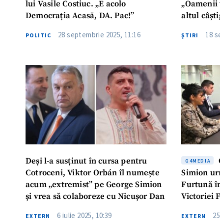
lui Vasile Costiuc. „E acolo
„Oamenii 
Democrația Acasă, DA. Pac!”
altul câșt
28 septembrie 2025, 11:16
18 s
POLITIC
ŞTIRI
Deși l-a susținut în cursa pentru
G4MEDIA
Cotroceni, Viktor Orbán îl numește
Simion ur
acum „extremist” pe George Simion
Furtună î
și vrea să colaboreze cu Nicușor Dan
Victoriei 
6 iulie 2025, 10:39
25
EXTERN
EXTERN