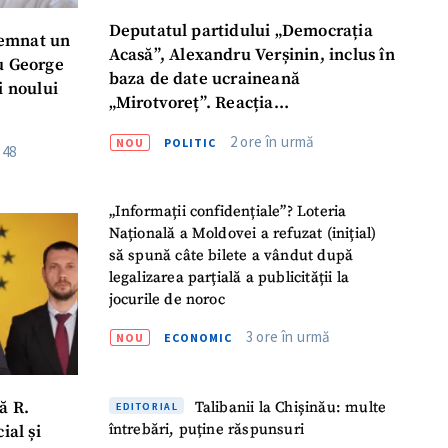
Deputatul partidului „Democrația
semnat un
Acasă”, Alexandru Verșinin, inclus în
u George
baza de date ucraineană
i noului
„Mirotvoreț”. Reacția
parlamentarului
2 ore în urmă
NOU
POLITIC
:48
„Informații confidențiale”? Loteria
Națională a Moldovei a refuzat (inițial)
să spună câte bilete a vândut după
legalizarea parțială a publicității la
jocurile de noroc
3 ore în urmă
NOU
ECONOMIC
Talibanii la Chișinău: multe
ă R.
EDITORIAL
întrebări, puține răspunsuri
ial și