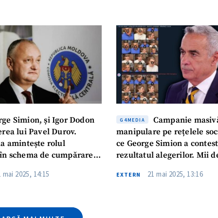
CONTACT SURSĂ
Sursă anonimă
+ Adaugă titlu
Nume
+ Numele 
+ Încarcă imagine
Email
+ Emailul 
ge Simion, și Igor Dodon
Campanie masiv
+ Link media
G4MEDIA
erea lui Pavel Durov.
manipulare pe rețelele soc
Telefon
+ Telefon pe
ia amintește rolul
ce George Simion a contest
în schema de cumpărare a
rezultatul alegerilor. Mii 
Am citit și sunt de ac
virale cu informații false 
+ Mesajul știrei
confidențialitate
.
1 mai 2025, 14:15
21 mai 2025, 13:16
EXTERN
alegeri și îndemn la protes
TRIMITE ȘT