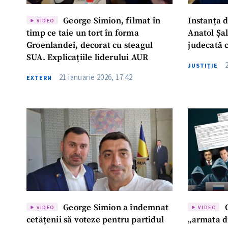
George Simion, filmat în
Instanța d
VIDEO
timp ce taie un tort în forma
Anatol Șal
Groenlandei, decorat cu steagul
judecată 
SUA. Explicațiile liderului AUR
JUSTIȚIE
21 ianuarie 2026, 17:42
EXTERN
George Simion a îndemnat
G
VIDEO
VIDEO
cetățenii să voteze pentru partidul
„armata di