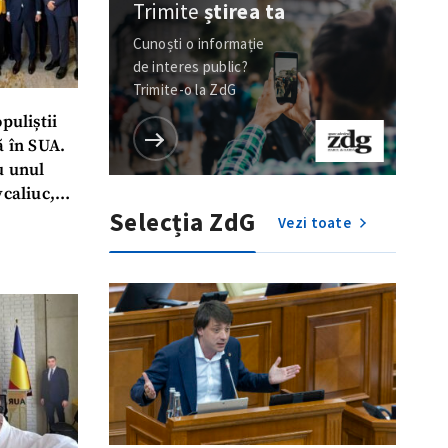
Trimite
știrea ta
Cunoști o informație
de interes public?
Trimite-o la ZdG
puliștii
ă în SUA.
u unul
vcaliuc,
Selecția ZdG
briliant”
Vezi toate