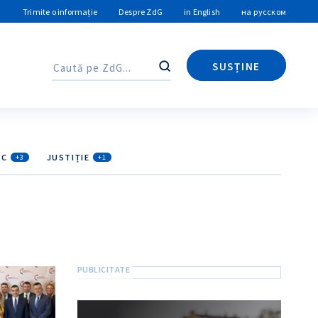
Trimite o informație
Despre ZdG
in English
на русском
SUSȚINE
Caută
Caută
IC
JUSTIȚIE
+3
+1