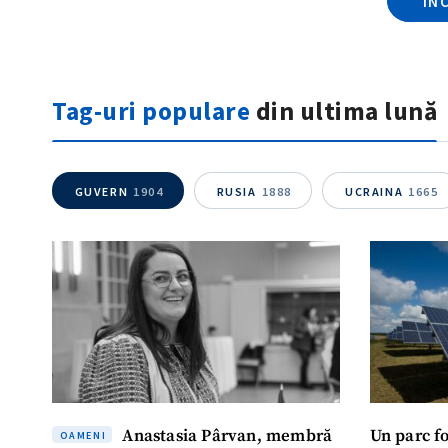
ÎN
Tag-uri populare
din ultima lună
GUVERN
1904
RUSIA
1888
UCRAINA
1665
Anastasia Pârvan, membră
Un parc f
OAMENI