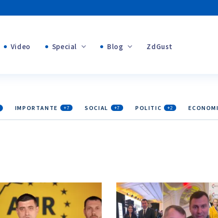
Video
Special
Blog
ZdGust
Banii tăi
+1
+1
IMPORTANTE
SOCIAL
POLITIC
ECONOM
+7
+7
+2
+2
+1