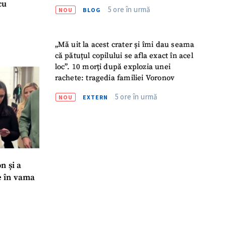
cu
5 ore în urmă
NOU
BLOG
„Mă uit la acest crater și îmi dau seama
că pătuțul copilului se afla exact în acel
loc”. 10 morți după explozia unei
rachete: tragedia familiei Voronov
5 ore în urmă
NOU
EXTERN
n și a
re în vama