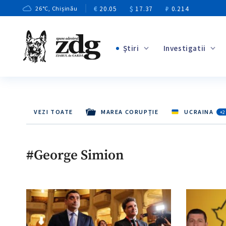
€
20.05
$
17.37
₽
0.214
26
°C
, Chișinău
Ştiri
Investigatii
+1
+2
+7
VEZI TOATE
MAREA CORUPȚIE
UCRAINA
+2
+3
+6
#George Simion