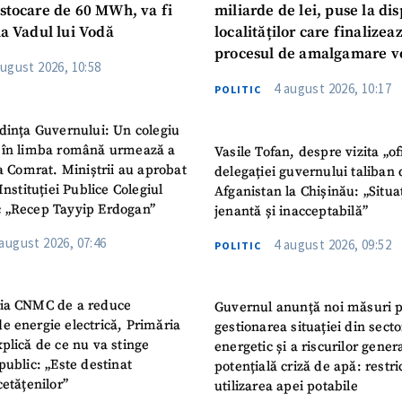
 stocare de 60 MWh, va fi
miliarde de lei, puse la dis
la Vadul lui Vodă
localităților care finalizea
procesul de amalgamare v
august 2026, 10:58
4 august 2026, 10:17
POLITIC
dința Guvernului: Un colegiu
 în limba română urmează a
Vasile Tofan, despre vizita „of
la Comrat. Miniștrii au aprobat
delegației guvernului taliban 
Instituției Publice Colegiul
Afganistan la Chișinău: „Situa
 „Recep Tayyip Erdogan”
jenantă și inacceptabilă”
 august 2026, 07:46
4 august 2026, 09:52
POLITIC
ia CNMC de a reduce
Guvernul anunță noi măsuri 
e energie electrică, Primăria
gestionarea situației din secto
plică de ce nu va stinge
energetic și a riscurilor gener
public: „Este destinat
potențială criză de apă: restric
cetățenilor”
utilizarea apei potabile