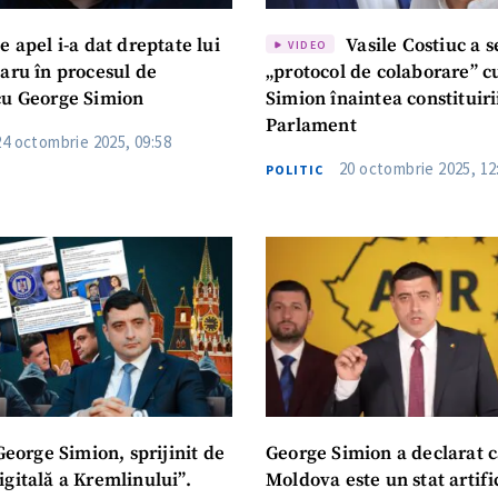
e apel i-a dat dreptate lui
Vasile Costiuc a 
VIDEO
aru în procesul de
„protocol de colaborare” c
cu George Simion
Simion înaintea constituiri
Parlament
24 octombrie 2025, 09:58
20 octombrie 2025, 12
POLITIC
eorge Simion, sprijinit de
George Simion a declarat c
gitală a Kremlinului”.
Moldova este un stat artific