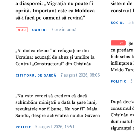
a diasporei: „Migrația nu poate fi
sistem de
oprită. Important este ca Moldova
construit 
să-i facă pe oameni să revină”
5 
SOCIAL
7 ore în urmă
NOU
OAMENI
Șe
LIVE
cu predare
„Al doilea război” al refugiaților din
fi deschis 
Ucraina: acuzații de abuz și umilire la
înființarea 
Centrul „Constructorul” din Chișinău
Moldo-Turc
7 august 2026, 08:06
CITITORUL DE GARDĂ
5
POLITIC
„Nu este corect să credem că dacă
După deciz
schimbăm miniștrii o dată la șase luni,
consumul d
rezultatele vor fi bune. Nu vor fi”. Maia
Chișinău ex
Sandu, despre activitatea noului Guvern
iluminatul 
5 august 2026, 15:51
POLITIC
siguranței 