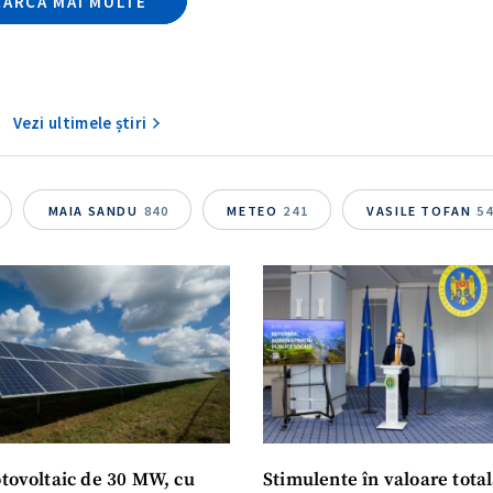
CARCĂ MAI MULTE
Vezi ultimele știri
MAIA SANDU
840
METEO
241
VASILE TOFAN
5
otovoltaic de 30 MW, cu
Stimulente în valoare total