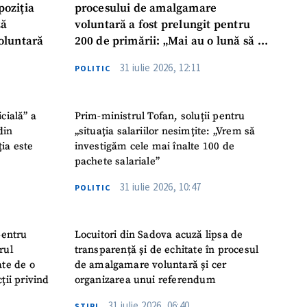
poziția
procesului de amalgamare
ză
voluntară a fost prelungit pentru
oluntară
200 de primării: „Mai au o lună să se
așeze la masă, să ia o decizie finală”
31 iulie 2026, 12:11
POLITIC
icială” a
Prim-ministrul Tofan, soluții pentru
din
„situația salariilor nesimțite: „Vrem să
ția este
investigăm cele mai înalte 100 de
pachete salariale”
31 iulie 2026, 10:47
POLITIC
pentru
Locuitori din Sadova acuză lipsa de
rul
transparență și de echitate în procesul
ate de o
de amalgamare voluntară și cer
ții privind
organizarea unui referendum
31 iulie 2026, 06:40
ŞTIRI