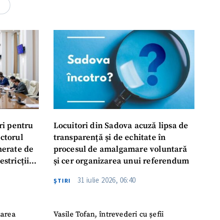
4
ri pentru
Locuitori din Sadova acuză lipsa de
ectorul
transparență și de echitate în
enerate de
procesul de amalgamare voluntară
estricții
și cer organizarea unui referendum
abile
31 iulie 2026, 06:40
ŞTIRI
zarea
Vasile Tofan, întrevederi cu șefii