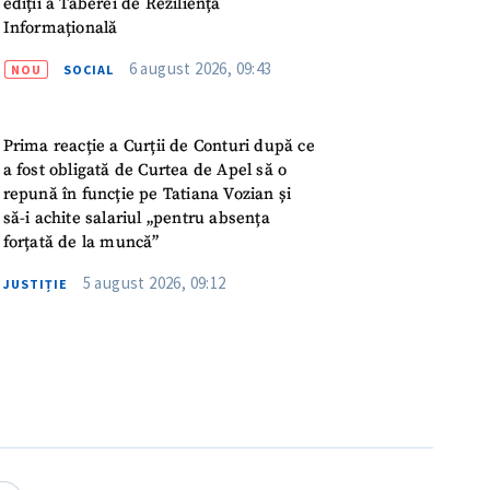
ediții a Taberei de Reziliență
ord cu
politica de
Informațională
6 august 2026, 09:43
NOU
SOCIAL
IREA
Prima reacție a Curții de Conturi după ce
a fost obligată de Curtea de Apel să o
repună în funcție pe Tatiana Vozian și
să-i achite salariul „pentru absența
forțată de la muncă”
5 august 2026, 09:12
JUSTIȚIE