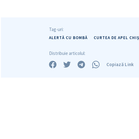
Tag-uri:
ALERTĂ CU BOMBĂ
CURTEA DE APEL CHI
Distribuie articolul:
Copiază Link
ȘTIREA MEA
Titlu știre
Fotografie
Link media