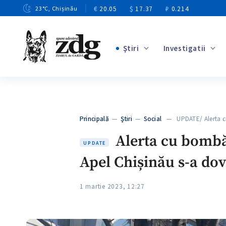
€
20.05
$
17.37
₽
0.214
23
°C
, Chișinău
Ştiri
Investigatii
+4
+1
+13
+10
Principală
—
Ştiri
—
Social
— UPDATE/ Alerta 
+3
Alerta cu bombă 
UPDATE
Apel Chișinău s-a dove
1 martie 2023, 12:27