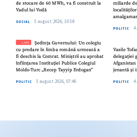
de stocare de 60 MWh, va fi construit la
miliarde de
Vadul lui Vodă
localitățil
amalgamar
5 august 2026, 10:58
SOCIAL
4
POLITIC
Ședința Guvernului: Un colegiu
LIVE
cu predare în limba română urmează a
Vasile Tofa
fi deschis la Comrat. Miniștrii au aprobat
delegației 
înființarea Instituției Publice Colegiul
Afganistan 
Moldo-Turc „Recep Tayyip Erdogan”
jenantă și 
5 august 2026, 07:46
4
POLITIC
POLITIC