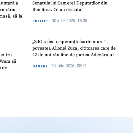
luntară a
Senatului și Camerei Deputaților din
rimării:
România. Ce au discutat
masă, să ia
30 iulie 2026, 16:06
POLITIC
„ZdG a fost o speranță foarte mare” –
povestea Alionei Zuza, cititoarea care de
pentru
22 de ani rămâne de partea Adevărului
 „Vrem să
30 iulie 2026, 08:13
OAMENI
0 de