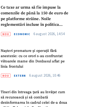
Ce taxe ar urma să fie impuse la
comenzile de până la 150 de euro de
pe platforme străine. Noile
reglementări incluse în politica
fiscală publicată pentru consultări
6 august 2026, 14:54
NOU
ECONOMIC
Nașteri premature și operații fără
anestezie: cu ce orori s-au confruntat
viitoarele mame din Donbasul aflat pe
linia frontului
meu
6 august 2026, 10:46
NOU
EXTERN
meu
Tineri din întreaga țară au învățat cum
să recunoască și să combată
rsonal
dezinformarea în cadrul celei de-a doua