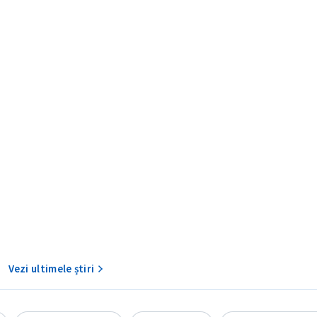
Am citit și sunt de ac
+ Mesajul știrei
confidențialitate
.
TRIMITE ȘT
Vezi ultimele știri