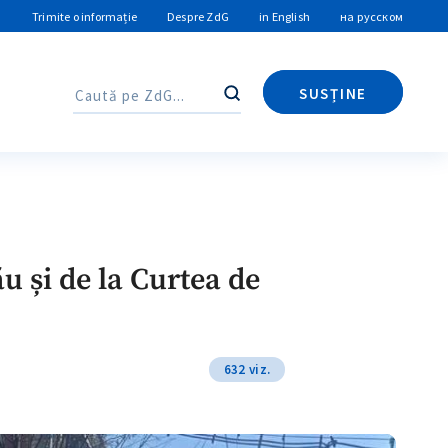
Trimite o informație
Despre ZdG
in English
на русском
SUSȚINE
Caută
Caută
u și de la Curtea de
632 viz.