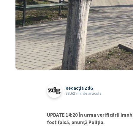
Redacția ZdG
38.62 mii de articole
UPDATE 14:20 În urma verificării imobil
fost falsă, anunță Poliția.