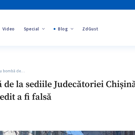
Video
Special
Blog
ZdGust
Banii tăi
cu bombă de…
+1
de la sediile Judecătoriei Chișină
dit a fi falsă