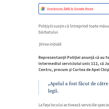
Urmărește
ZdG
în Google News
Polițiștii susțin că întreprind toate măsu
bărbatului.
Știrea inițială:
Reprezentanții Poliției anunță că au fos
intermediul serviciului unic 112, că Ju
Centru, precum și Curtea de Apel Chiș
„Apelul a fost făcut de cătr
legii.
La fața locului activează serviciile specia