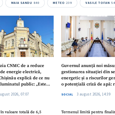
MAIA SANDU
840
METEO
239
VASILE TOFAN
5
zia CNMC de a reduce
Guvernul anunță noi măsu
de energie electrică,
gestionarea situației din s
Chișinău explică de ce nu
energetic și a riscurilor g
iluminatul public: „Este
o potențială criză de apă: r
iguranței cetățenilor”
privind utilizarea apei pot
august 2026, 07:07
3 august 2026, 14:39
SOCIAL
în valoare totală de 6,5
Termenul limită pentru finali