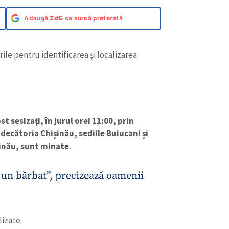
Adaugă
ZdG
ca sursă preferată
rile pentru identificarea și localizarea
t sesizați, în jurul orei 11:00, prin
decătoria Chișinău, sediile Buiucani și
inău, sunt minate.
e un bărbat”, precizează oamenii
lizate.