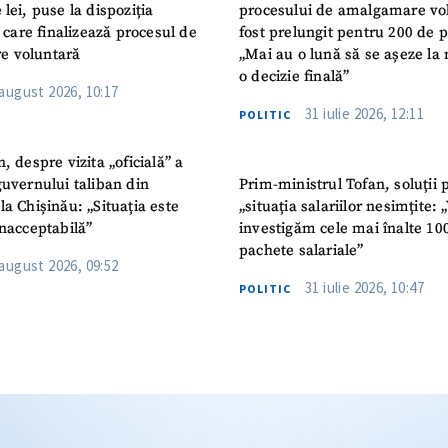
 lei, puse la dispoziția
procesului de amalgamare vo
or care finalizează procesul de
fost prelungit pentru 200 de p
e voluntară
„Mai au o lună să se așeze la 
o decizie finală”
 august 2026, 10:17
31 iulie 2026, 12:11
POLITIC
n, despre vizita „oficială” a
guvernului taliban din
Prim-ministrul Tofan, soluții 
la Chișinău: „Situația este
„situația salariilor nesimțite:
inacceptabilă”
investigăm cele mai înalte 10
pachete salariale”
 august 2026, 09:52
31 iulie 2026, 10:47
POLITIC