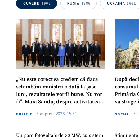
GUVERN
1902
RUSIA
1886
UCRAINA
1661
„Nu este corect să credem că dacă
După deci
schimbăm miniștrii o dată la șase
consumul 
luni, rezultatele vor fi bune. Nu vor
Primăria 
fi”. Maia Sandu, despre activitatea
va stinge 
noului Guvern
destinat s
5 august 2026, 15:51
5 
POLITIC
SOCIAL
Un parc fotovoltaic de 30 MW, cu sistem
Stimulente 