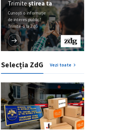
Trimite
știrea ta
Cunoști o informație
de interes public?
Trimite-o la ZdG
Selecția ZdG
Vezi toate