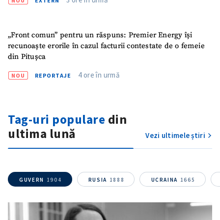
NOU
EXTERN
SUSȚINE
„Front comun” pentru un răspuns: Premier Energy își
recunoaște erorile în cazul facturii contestate de o femeie
din Pitușca
4 ore în urmă
NOU
REPORTAJE
Tag-uri populare
din
ultima lună
Vezi ultimele știri
GUVERN
1904
RUSIA
1888
UCRAINA
1665