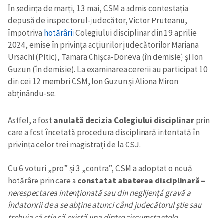
În ședința de marți, 13 mai, CSM a admis contestația
depusă de inspectorul-judecător, Victor Pruteanu,
împotriva
hotărârii
Colegiului disciplinar din 19 aprilie
2024, emise în privința acțiunilor judecătorilor Mariana
Ursachi (Pitic), Tamara Chișca-Doneva (în demisie) și Ion
Guzun (în demisie). La examinarea cererii au participat 10
din cei 12 membri CSM, Ion Guzun și Aliona Miron
abținându-se.
Astfel, a fost
anulată decizia Colegiului disciplinar
prin
care a fost încetată procedura disciplinară intentată în
privința celor trei magistrați de la CSJ.
Cu 6 voturi „pro” și 3 „contra”, CSM a adoptat o nouă
hotărâre prin care a
constatat abaterea disciplinară –
nerespectarea intenționată sau din neglijență gravă a
îndatoririi de a se abține atunci când judecătorul știe sau
trebuia să știe că există una dintre circumstanțele