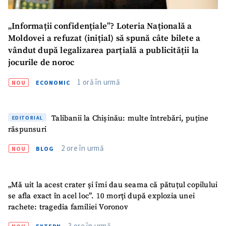
„Informații confidențiale”? Loteria Națională a
Moldovei a refuzat (inițial) să spună câte bilete a
vândut după legalizarea parțială a publicității la
jocurile de noroc
1 oră în urmă
NOU
ECONOMIC
Talibanii la Chișinău: multe întrebări, puține
EDITORIAL
răspunsuri
2 ore în urmă
NOU
BLOG
„Mă uit la acest crater și îmi dau seama că pătuțul copilului
se afla exact în acel loc”. 10 morți după explozia unei
rachete: tragedia familiei Voronov
3 ore în urmă