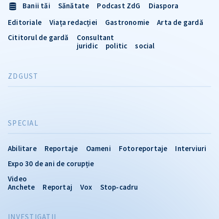
Banii tăi
Sănătate
Podcast ZdG
Diaspora
Editoriale
Viața redacției
Gastronomie
Arta de gardă
Cititorul de gardă
Consultant
juridic
politic
social
ZDGUST
SPECIAL
Abilitare
Reportaje
Oameni
Fotoreportaje
Interviuri
Expo 30 de ani de corupție
Video
Anchete
Reportaj
Vox
Stop-cadru
INVESTIGATII