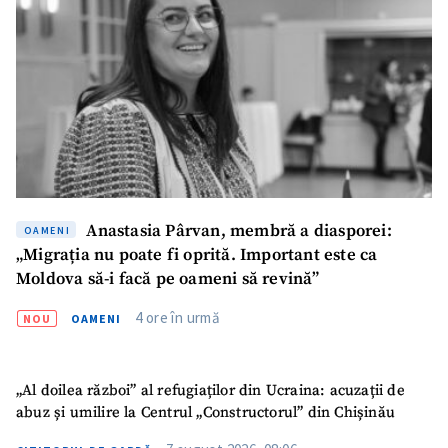
Anastasia Pârvan, membră a diasporei:
OAMENI
„Migrația nu poate fi oprită. Important este ca
Moldova să-i facă pe oameni să revină”
4 ore în urmă
NOU
OAMENI
„Al doilea război” al refugiaților din Ucraina: acuzații de
abuz și umilire la Centrul „Constructorul” din Chișinău