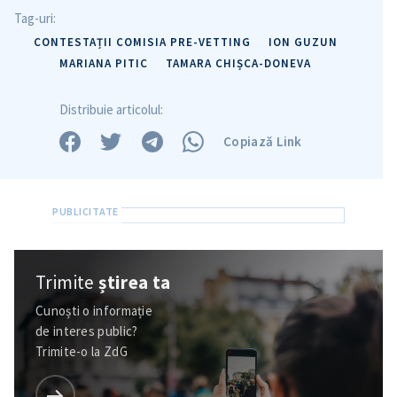
Tag-uri:
Titlu știre
+ Adaugă titlu
CONTESTAȚII COMISIA PRE-VETTING
ION GUZUN
MARIANA PITIC
TAMARA CHIȘCA-DONEVA
Fotografie
+ Încarcă imagine
Distribuie articolul:
Link media
+ Link media
Copiază Link
Mesajul știrei
+ Mesajul știrei
CONTACT SURSĂ
Trimite
știrea ta
Sursă anonimă
Cunoști o informație
de interes public?
Nume
+ Numele meu
Trimite-o la ZdG
Email
+ Emailul meu