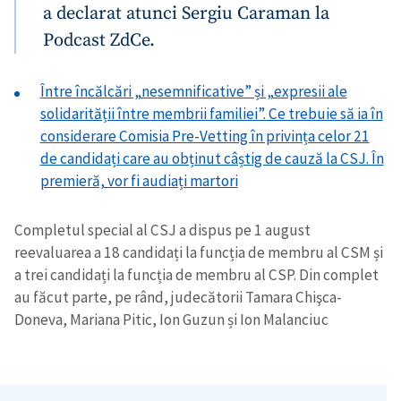
a declarat atunci Sergiu Caraman la
Podcast ZdCe.
Între încălcări „nesemnificative” și „expresii ale
solidarității între membrii familiei”. Ce trebuie să ia în
considerare Comisia Pre-Vetting în privința celor 21
de candidați care au obținut câștig de cauză la CSJ. În
premieră, vor fi audiați martori
Completul special al CSJ a dispus pe 1 august
reevaluarea a 18 candidați la funcția de membru al CSM și
a trei candidați la funcția de membru al CSP. Din complet
au făcut parte, pe rând, judecătorii Tamara Chişca-
Doneva, Mariana Pitic, Ion Guzun și Ion Malanciuc
ȘTIREA MEA