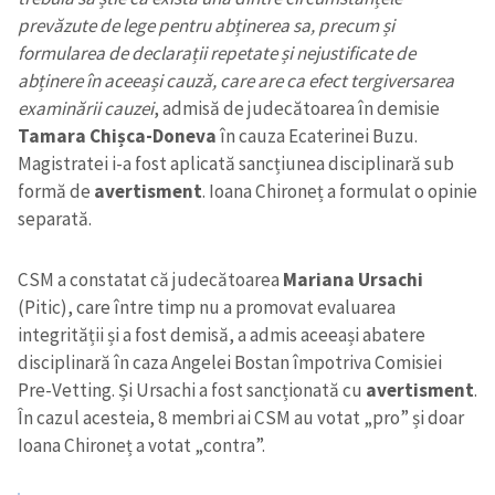
prevăzute de lege pentru abținerea sa, precum și
formularea de declarații repetate și nejustificate de
abținere în aceeași cauză, care are ca efect tergiversarea
examinării cauzei
, admisă de judecătoarea în demisie
Tamara Chișca-Doneva
în cauza Ecaterinei Buzu.
Magistratei i-a fost aplicată sancțiunea disciplinară sub
formă de
avertisment
. Ioana Chironeț a formulat o opinie
separată.
CSM a constatat că judecătoarea
Mariana Ursachi
(Pitic), care între timp nu a promovat evaluarea
integrității și a fost demisă, a admis aceeași abatere
disciplinară în caza Angelei Bostan împotriva Comisiei
Pre-Vetting. Și Ursachi a fost sancționată cu
avertisment
.
În cazul acesteia, 8 membri ai CSM au votat „pro” și doar
Ioana Chironeț a votat „contra”.