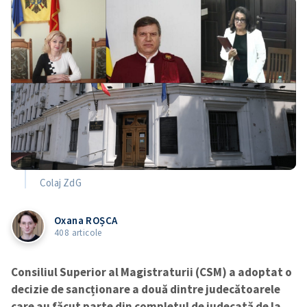
Colaj ZdG
Oxana ROȘCA
408 articole
Consiliul Superior al Magistraturii (CSM) a adoptat o
decizie de sancționare a două dintre judecătoarele
care au făcut parte din completul de judecată de la