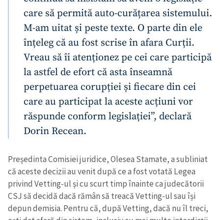
care să permită auto-curățarea sistemului.
M-am uitat și peste texte. O parte din ele
înțeleg că au fost scrise în afara Curții.
Vreau să îi atenționez pe cei care participă
la astfel de efort că asta înseamnă
perpetuarea corupției și fiecare din cei
care au participat la aceste acțiuni vor
răspunde conform legislației”, declară
Dorin Recean.
Președinta Comisiei juridice, Olesea Stamate, a subliniat
că aceste decizii au venit după ce a fost votată Legea
Trimite o informație
Despre ZdG
privind Vetting-ul și cu scurt timp înainte ca judecătorii
in English
на русском
CSJ să decidă dacă rămân să treacă Vetting-ul sau își
depun demisia. Pentru că, după Vetting, dacă nu îl treci,