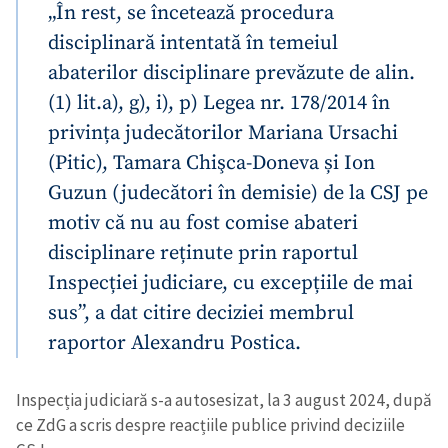
„În rest, se încetează procedura
disciplinară intentată în temeiul
abaterilor disciplinare prevăzute de alin.
(1) lit.a), g), i), p) Legea nr. 178/2014 în
privința judecătorilor Mariana Ursachi
(Pitic), Tamara Chişca-Doneva și Ion
Guzun (judecători în demisie) de la CSJ pe
motiv că nu au fost comise abateri
disciplinare reținute prin raportul
Inspecției judiciare, cu excepțiile de mai
sus”, a dat citire deciziei membrul
raportor Alexandru Postica.
Inspecția judiciară s-a autosesizat, la 3 august 2024, după
ce ZdG a scris despre reacțiile publice privind deciziile