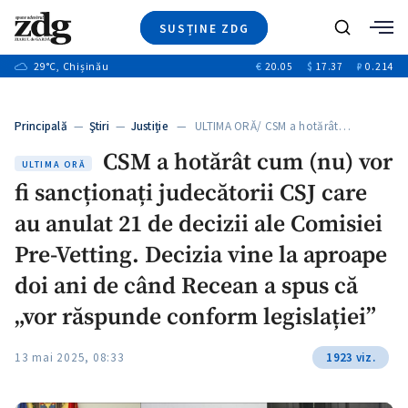
SUSȚINE ZDG
+1
Caută
+2
29
°C
, Chișinău
€
20.05
$
17.37
₽
0.214
Ştiri
+6
+3
Investigatii
Banii tăi
+7
Principală
—
Ştiri
—
Justiție
— ULTIMA ORĂ/ CSM a hotărât…
Video
+1
+1
+1
CSM a hotărât cum (nu) vor
Special
ULTIMA ORĂ
fi sancționați judecătorii CSJ care
Blog
+2
+1
ZdGust
au anulat 21 de decizii ale Comisiei
+1
Pre-Vetting. Decizia vine la aproape
doi ani de când Recean a spus că
„vor răspunde conform legislației”
13 mai 2025, 08:33
1923 viz.