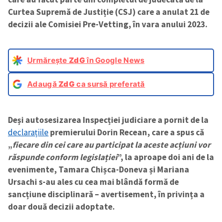
Curtea Supremă de Justiție (CSJ) care a anulat 21 de
decizii ale Comisiei Pre-Vetting, în vara anului 2023.
Urmărește
ZdG
în Google News
Adaugă
ZdG
ca sursă preferată
Deși autosesizarea Inspecției judiciare a pornit de la
declarațiile
premierului Dorin Recean, care a spus că
„
fiecare din cei care au participat la aceste acțiuni vor
răspunde conform legislației
”, la aproape doi ani de la
evenimente, Tamara Chișca-Doneva și Mariana
Ursachi s-au ales cu cea mai blândă formă de
sancțiune disciplinară – avertisement, în privința a
doar două decizii adoptate.