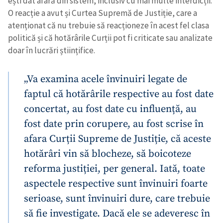
ești dat afară din sistem, inclusiv cu mai multe interdicții.
O reacție a avut și Curtea Supremă de Justiție, care a
atenționat că nu trebuie să reacționeze în acest fel clasa
politică și că hotărârile Curții pot fi criticate sau analizate
doar în lucrări științifice.
„Va examina acele învinuiri legate de
faptul că hotărârile respective au fost date
concertat, au fost date cu influență, au
fost date prin corupere, au fost scrise în
afara Curții Supreme de Justiție, că aceste
hotărâri vin să blocheze, să boicoteze
reforma justiției, per general. Iată, toate
aspectele respective sunt învinuiri foarte
serioase, sunt învinuiri dure, care trebuie
să fie investigate. Dacă ele se adeveresc în