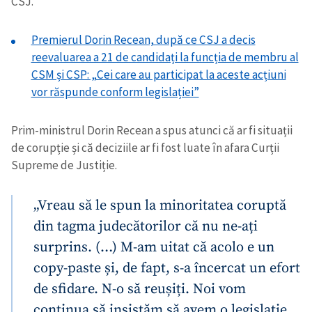
CSJ.
Premierul Dorin Recean, după ce CSJ a decis
reevaluarea a 21 de candidați la funcția de membru al
CSM și CSP: „Cei care au participat la aceste acțiuni
vor răspunde conform legislației”
Prim-ministrul Dorin Recean a spus atunci că ar fi situații
de corupție și că deciziile ar fi fost luate în afara Curții
Supreme de Justiție.
„Vreau să le spun la minoritatea coruptă
din tagma judecătorilor că nu ne-ați
surprins. (…) M-am uitat că acolo e un
copy-paste și, de fapt, s-a încercat un efort
de sfidare. N-o să reușiți. Noi vom
continua să insistăm să avem o legislație