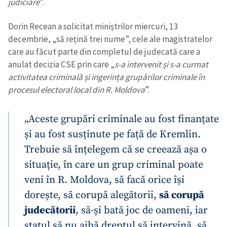
judiciare
”.
Dorin Recean a solicitat miniștrilor miercuri, 13
decembrie, „să rețină trei nume”, cele ale magistratelor
care au făcut parte din completul de judecată care a
anulat decizia CSE prin care „
s-a intervenit și s-a curmat
activitatea criminală și ingerința grupărilor criminale în
procesul electoral local din R. Moldova
”.
„Aceste grupări criminale au fost finanțate
și au fost susținute pe față de Kremlin.
Trebuie să înțelegem că se creează așa o
Trimite o informație
Despre ZdG
situație, în care un grup criminal poate
in English
на русском
veni în R. Moldova, să facă orice își
dorește, să corupă alegătorii,
să corupă
judecătorii
, să-și bată joc de oameni, iar
statul să nu aibă dreptul să intervină, să