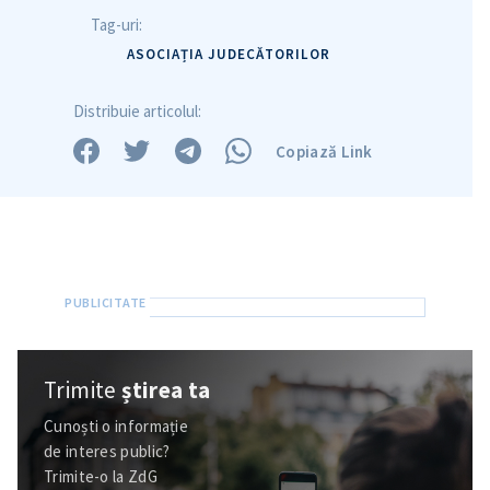
Tag-uri:
ASOCIAȚIA JUDECĂTORILOR
Distribuie articolul:
Copiază Link
Trimite
știrea ta
Cunoști o informație
de interes public?
Trimite-o la ZdG