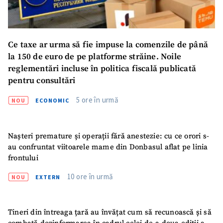
ȘTIREA MEA
Ce taxe ar urma să fie impuse la comenzile de până
Titlu știre
+ Adaugă titlu
la 150 de euro de pe platforme străine. Noile
reglementări incluse în politica fiscală publicată
pentru consultări
Fotografie
+ Încarcă imagine
5 ore în urmă
NOU
ECONOMIC
Link media
+ Link media
Nașteri premature și operații fără anestezie: cu ce orori s-
au confruntat viitoarele mame din Donbasul aflat pe linia
frontului
Mesajul știrei
+ Mesajul știrei
10 ore în urmă
NOU
EXTERN
CONTACT SURSĂ
Sursă anonimă
Tineri din întreaga țară au învățat cum să recunoască și să