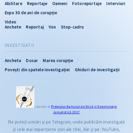
Abilitare
Reportaje
Oameni
Fotoreportaje
Interviuri
Expo 30 de ani de corupție
Video
Anchete
Reportaj
Vox
Stop-cadru
INVESTIGATII
Ancheta
Dosar
Marea corupție
Povești din spatele investigației
Ghiduri de investigații
Laureat al
Premiului Naţional de Etică și Deontologie
Jurnalistică 2017
Ne puteți urmări și pe Telegram, unde publicăm investigații
și cele mai importante știri ale zilei, dar și pe: YouTube,