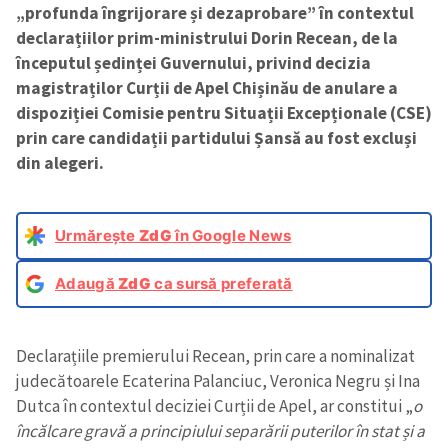
„profunda îngrijorare și dezaprobare” în contextul
declarațiilor prim-ministrului Dorin Recean, de la
începutul ședinței Guvernului, privind decizia
magistraților Curții de Apel Chișinău de anulare a
dispoziției Comisie pentru Situații Excepționale (CSE)
prin care candidații partidului Șansă au fost excluși
din alegeri.
Urmărește
ZdG
în Google News
Adaugă
ZdG
ca sursă preferată
Declarațiile premierului Recean, prin care a nominalizat
judecătoarele Ecaterina Palanciuc, Veronica Negru și Ina
Dutca în contextul deciziei Curții de Apel, ar constitui „
o
încălcare gravă a principiului separării puterilor în stat și a