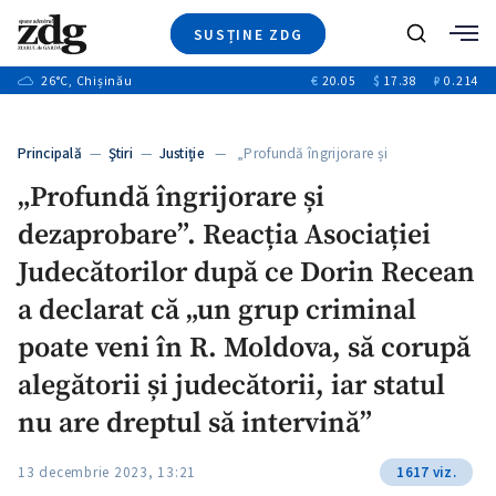
SUSȚINE ZDG
+4
Caută
+1
26
°C
, Chișinău
€
20.05
$
17.38
₽
0.214
Ştiri
+13
+10
Investigatii
Banii tăi
+3
Principală
—
Ştiri
—
Justiție
— „Profundă îngrijorare și
Video
dezaprobare”. Reacția…
„Profundă îngrijorare și
Special
dezaprobare”. Reacția Asociației
Blog
+1
ZdGust
Judecătorilor după ce Dorin Recean
a declarat că „un grup criminal
poate veni în R. Moldova, să corupă
alegătorii și judecătorii, iar statul
nu are dreptul să intervină”
13 decembrie 2023, 13:21
1617 viz.