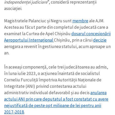
independenței judiciare
”, consideră reprezentanții
asociației.
Magistratele Palanciuc și Negru sunt
membre
ale AJM.
Acestea au făcut parte din completul de judecată care a
examinat la Curtea de Apel Chișinău
dosarul concesionării
Aeroportului Internațional
Chișinău, prin a cărui
decizie
aerogara a revenit în gestiunea statului, acum aproape un
an.
În aceeași componență, cele trei judecătoarea au admis,
în luna iulie 2023, o acțiunea înaintată de socialistul
Corneliu Furculiță împotriva Autorității Naționale de
Integritate (ANI) privind contestarea actului
administrativ individual defavorabil și au decis
anularea
actului ANI prin care deputatul a fost constatat cu avere
nejustificată de peste opt milioane de lei pentru anii
2017-2018
.