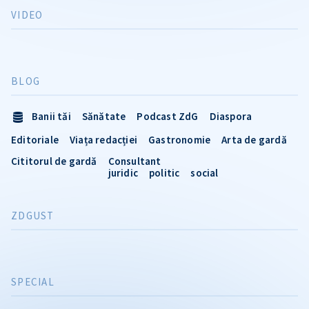
VIDEO
BLOG
Banii tăi
Sănătate
Podcast ZdG
Diaspora
Editoriale
Viața redacției
Gastronomie
Arta de gardă
Cititorul de gardă
Consultant
juridic
politic
social
ZDGUST
SPECIAL