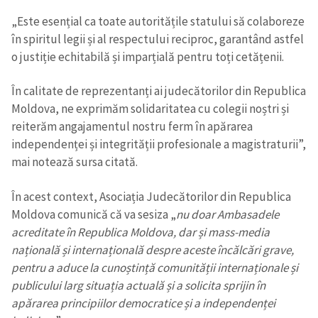
„Este esențial ca toate autoritățile statului să colaboreze
în spiritul legii și al respectului reciproc, garantând astfel
o justiție echitabilă și imparțială pentru toți cetățenii.
În calitate de reprezentanți ai judecătorilor din Republica
Moldova, ne exprimăm solidaritatea cu colegii noștri și
reiterăm angajamentul nostru ferm în apărarea
independenței și integrității profesionale a magistraturii”,
mai notează sursa citată.
În acest context, Asociația Judecătorilor din Republica
Moldova comunică că va sesiza „
nu doar Ambasadele
acreditate în Republica Moldova, dar și mass-media
națională și internațională despre aceste încălcări grave,
pentru a aduce la cunoștință comunității internaționale și
publicului larg situația actuală și a solicita sprijin în
apărarea principiilor democratice și a independenței