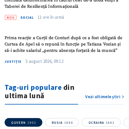
combată dezinformarea în cadrul celei de-a doua ediții a
Nume
+ Numele meu
Taberei de Reziliență Informațională
11 ore în urmă
NOU
SOCIAL
Email
+ Emailul meu
Telefon
Prima reacție a Curții de Conturi după ce a fost obligată de
+ Telefon personal
Curtea de Apel să o repună în funcție pe Tatiana Vozian și
să-i achite salariul „pentru absența forțată de la muncă”
Am citit și sunt de
acord cu
politica de
5 august 2026, 09:12
JUSTIȚIE
confidențialitate
.
TRIMITE ȘTIREA
Tag-uri populare
din
ultima lună
Vezi ultimele știri
GUVERN
1902
RUSIA
1886
UCRAINA
1661