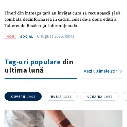
Tineri din întreaga țară au învățat cum să recunoască și să
combată dezinformarea în cadrul celei de-a doua ediții a
Taberei de Reziliență Informațională
6 august 2026, 09:43
NOU
SOCIAL
Tag-uri populare
din
ultima lună
Vezi ultimele știri
GUVERN
1903
RUSIA
1886
UCRAINA
1662
SUSȚINE