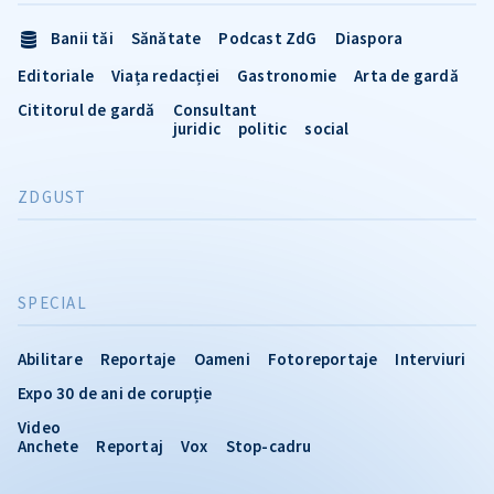
Banii tăi
Sănătate
Podcast ZdG
Diaspora
Editoriale
Viața redacției
Gastronomie
Arta de gardă
Cititorul de gardă
Consultant
juridic
politic
social
ZDGUST
SPECIAL
Abilitare
Reportaje
Oameni
Fotoreportaje
Interviuri
Expo 30 de ani de corupție
Video
Anchete
Reportaj
Vox
Stop-cadru