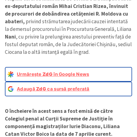
ex-deputatului român Mihai Cristian Rizea,
învinuit
de procurori de dobândirea cetățeniei R. Moldova cu
abateri,
privind strămutarea judecării cauzei intentată
la demersul procurorului în Procuratura Generală, Liliana
Nani
, cu privire la prelungirea arestului preventiv față de
fostul deputat român, de la Judecătoriei Chișinău, sediul
Ciocana la o altă instanţă egală în grad.
Urmărește
ZdG
în Google News
Adaugă
ZdG
ca sursă preferată
O încheiere în acest sens a fost emisă de către
Colegiul penal al Curţii Supreme de Justiţie în
componență magistraților Iurie Diaconu, Liliana
Catan Victor Boico la data de 7 aprilie curent.