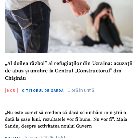
„Al doilea război” al refugiaților din Ucraina: acuzații
de abuz și umilire la Centrul „Constructorul” din
Chișinău
1 oră în urmă
NOU
CITITORUL DE GARDĂ
„Nu este corect să credem că dacă schimbăm miniștrii o
dată la șase luni, rezultatele vor fi bune. Nu vor fi”. Maia
Sandu, despre activitatea noului Guvern
5 august 2026, 15:51
POLITIC