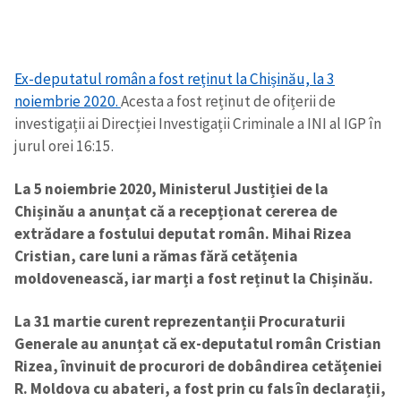
Ex-deputatul român a fost reținut la Chișinău, la 3
Trimite o informație
Despre ZdG
noiembrie 2020.
Acesta a fost reținut de ofițerii de
in English
на русском
investigații ai Direcției Investigații Criminale a INI al IGP în
jurul orei 16:15.
La 5 noiembrie 2020, Ministerul Justiției de la
Chișinău a anunțat că a recepționat cererea de
extrădare a fostului deputat român. Mihai Rizea
Cristian, care luni a rămas fără cetățenia
moldovenească, iar marți a fost reținut la Chișinău.
La 31 martie curent reprezentanții Procuraturii
Generale au anunțat că ex-deputatul român Cristian
Rizea, învinuit de procurori de dobândirea cetățeniei
R. Moldova cu abateri, a fost prin cu fals în declarații,