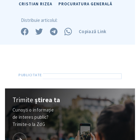
CRISTIAN RIZEA
PROCURATURA GENERALĂ
Distribuie articolul:
Copiază Link
Trimite
știrea ta
Cunoști o informație
de interes public?
Trimite-o la ZdG
ȘTIREA MEA