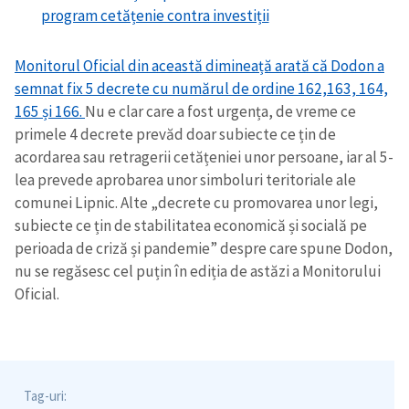
program cetățenie contra investiții
Monitorul Oficial din această dimineață arată că Dodon a
semnat fix 5 decrete cu numărul de ordine 162,163, 164,
165 și 166.
Nu e clar care a fost urgența, de vreme ce
primele 4 decrete prevăd doar subiecte ce țin de
acordarea sau retragerii cetățeniei unor persoane, iar al 5-
lea prevede aprobarea unor simboluri teritoriale ale
comunei Lipnic. Alte „decrete cu promovarea unor legi,
subiecte ce țin de stabilitatea economică și socială pe
perioada de criză și pandemie” despre care spune Dodon,
nu se regăsesc cel puțin în ediția de astăzi a Monitorului
Oficial.
Tag-uri: