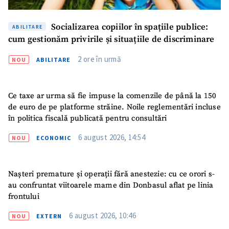
Email
+ Emailul meu
Socializarea copiilor în spațiile publice:
ABILITARE
Telefon
+ Telefon personal
cum gestionăm privirile și situațiile de discriminare
Am citit și sunt de
2 ore în urmă
NOU
ABILITARE
acord cu
politica de
confidențialitate
.
Ce taxe ar urma să fie impuse la comenzile de până la 150
TRIMITE ȘTIREA
de euro de pe platforme străine. Noile reglementări incluse
în politica fiscală publicată pentru consultări
6 august 2026, 14:54
NOU
ECONOMIC
Nașteri premature și operații fără anestezie: cu ce orori s-
au confruntat viitoarele mame din Donbasul aflat pe linia
frontului
6 august 2026, 10:46
NOU
EXTERN