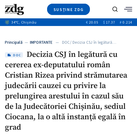
SUSȚINE ZDG
+1
Caută
34
°C
, Chișinău
€
20.05
$
17.37
₽
0.214
Ştiri
+14
+11
Investigatii
Banii tăi
+1
+4
Principală
—
IMPORTANTE
— DOC/ Decizia CSJ în legătură…
Video
Decizia CSJ în legătură cu
Special
DOC
cererea ex-deputatului român
Blog
+1
ZdGust
Cristian Rizea privind strămutarea
judecării cauzei cu privire la
prelungirea arestului în cazul său
+1
de la Judecătoriei Chișinău, sediul
Ciocana, la o altă instanţă egală în
grad