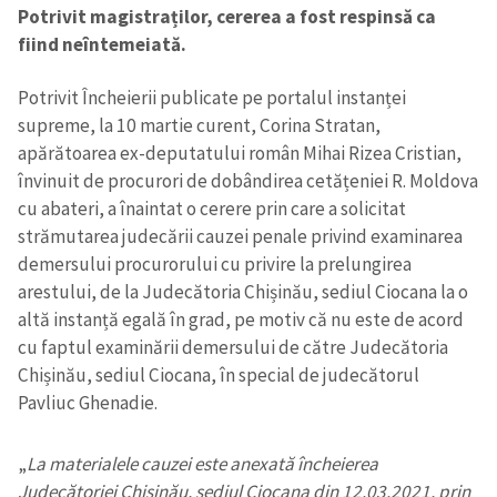
Potrivit magistraților, cererea a fost respinsă ca
fiind neîntemeiată.
Potrivit Încheierii publicate pe portalul instanței
supreme, la 10 martie curent, Corina Stratan,
apărătoarea ex-deputatului român Mihai Rizea Cristian,
învinuit de procurori de dobândirea cetățeniei R. Moldova
cu abateri, a înaintat o cerere prin care a solicitat
strămutarea judecării cauzei penale privind examinarea
demersului procurorului cu privire la prelungirea
arestului, de la Judecătoria Chișinău, sediul Ciocana la o
altă instanță egală în grad, pe motiv că nu este de acord
cu faptul examinării demersului de către Judecătoria
Chișinău, sediul Ciocana, în special de judecătorul
Pavliuc Ghenadie.
„
La materialele cauzei este anexată încheierea
Judecătoriei Chișinău, sediul Ciocana din 12.03.2021, prin