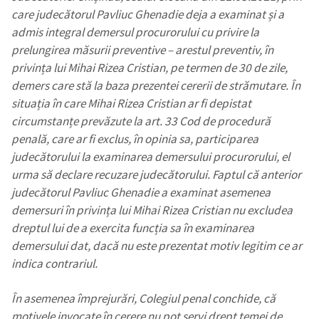
care judecătorul Pavliuc Ghenadie deja a examinat și a
admis integral demersul procurorului cu privire la
prelungirea măsurii preventive – arestul preventiv, în
privința lui Mihai Rizea Cristian, pe termen de 30 de zile,
demers care stă la baza prezentei cererii de strămutare. În
situația în care Mihai Rizea Cristian ar fi depistat
circumstanțe prevăzute la art. 33 Cod de procedură
penală, care ar fi exclus, în opinia sa, participarea
judecătorului la examinarea demersului procurorului, el
urma să declare recuzare judecătorului. Faptul că anterior
judecătorul Pavliuc Ghenadie a examinat asemenea
demersuri în privința lui Mihai Rizea Cristian nu excludea
dreptul lui de a exercita funcția sa în examinarea
demersului dat, dacă nu este prezentat motiv legitim ce ar
indica contrariul.
În asemenea împrejurări, Colegiul penal conchide, că
motivele invocate în cerere nu pot servi drept temei de