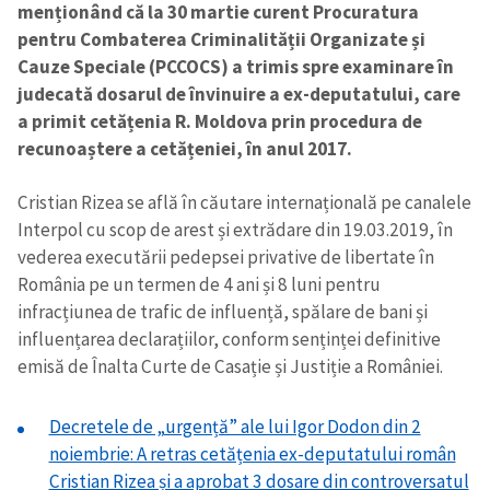
menționând că la 30 martie curent Procuratura
pentru Combaterea Criminalității Organizate și
Cauze Speciale (PCCOCS) a trimis spre examinare în
judecată dosarul de învinuire a ex-deputatului, care
a primit cetățenia R. Moldova prin procedura de
recunoaștere a cetățeniei, în anul 2017.
Cristian Rizea se află în căutare internațională pe canalele
Interpol cu scop de arest și extrădare din 19.03.2019, în
vederea executării pedepsei privative de libertate în
România pe un termen de 4 ani și 8 luni pentru
infracțiunea de trafic de influență, spălare de bani și
influențarea declarațiilor, conform senținței definitive
emisă de Înalta Curte de Casație și Justiție a României.
Decretele de „urgență” ale lui Igor Dodon din 2
noiembrie: A retras cetățenia ex-deputatului român
Cristian Rizea și a aprobat 3 dosare din controversatul