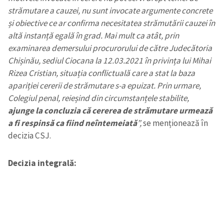
strămutare a cauzei, nu sunt invocate argumente concrete
și obiective ce ar confirma necesitatea strămutării cauzei în
altă instanță egală în grad. Mai mult ca atât, prin
examinarea demersului procurorului de către Judecătoria
Chișinău, sediul Ciocana la 12.03.2021 în privința lui Mihai
Rizea Cristian, situația conflictuală care a stat la baza
apariției cererii de strămutare s-a epuizat. Prin urmare,
Colegiul penal, reieșind din circumstanțele stabilite,
ajunge la concluzia că cererea de strămutare urmează
a fi respinsă ca fiind neîntemeiată
”,
se menționează în
decizia CSJ.
Decizia integrală: