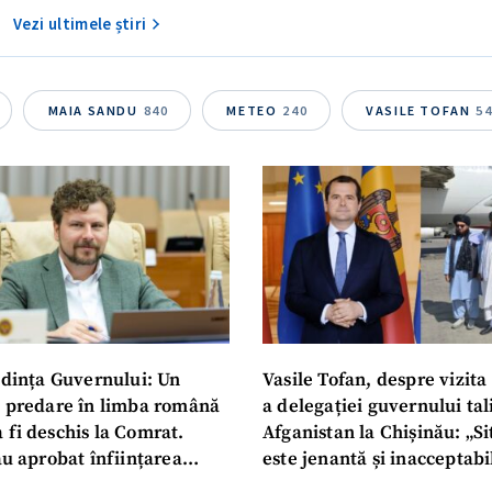
Vezi ultimele știri
MAIA SANDU
840
METEO
240
VASILE TOFAN
5
dința Guvernului: Un
Vasile Tofan, despre vizita 
u predare în limba română
a delegației guvernului ta
 fi deschis la Comrat.
Afganistan la Chișinău: „Si
au aprobat înființarea
este jenantă și inacceptabi
i Publice Colegiul Moldo-