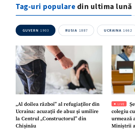
Tag-uri populare
din ultima lună
GUVERN
1903
RUSIA
1887
UCRAINA
1662
„Al doilea război” al refugiaților din
Șe
LIVE
Ucraina: acuzații de abuz și umilire
colegiu c
la Centrul „Constructorul” din
urmează a
Chișinău
Miniștrii 
Instituție