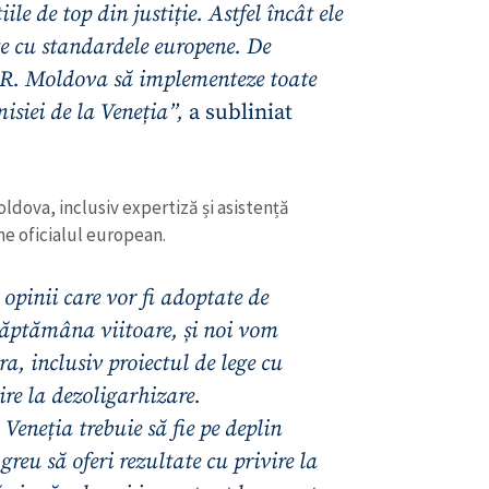
iile de top din justiție. Astfel încât ele
te cu standardele europene. De
 R. Moldova să implementeze toate
isiei de la Veneția”,
a subliniat
ldova, inclusiv expertiză și asistență
ne oficialul european.
opinii care vor fi adoptate de
săptămâna viitoare, și noi vom
CONTACT SURSĂ
, inclusiv proiectul de lege cu
Sursă anonimă
+ Adaugă titlu
vire la dezoligarhizare.
eneția trebuie să fie pe deplin
Nume
+ Numele 
+ Încarcă imagine
greu să oferi rezultate cu privire la