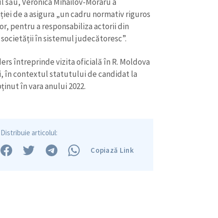
ul său, Veronica Mihailov-Moraru a
ției de a asigura „un cadru normativ riguros
r, pentru a responsabiliza actorii din
a societății în sistemul judecătoresc”.
rs întreprinde vizita oficială în R. Moldova
, în contextul statutului de candidat la
ținut în vara anului 2022.
Distribuie articolul:
Copiază Link