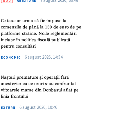
7 august 2026, 06:48
NOU
ABILITARE
meu
rsonal
Ce taxe ar urma să fie impuse la
comenzile de până la 150 de euro de pe
ord cu
politica de
platforme străine. Noile reglementări
incluse în politica fiscală publicată
pentru consultări
IREA
6 august 2026, 14:54
ECONOMIC
Nașteri premature și operații fără
anestezie: cu ce orori s-au confruntat
viitoarele mame din Donbasul aflat pe
linia frontului
6 august 2026, 10:46
EXTERN