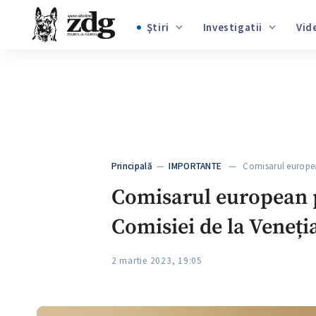
€
20.05
$
17.37
₽
0.214
30
°C
, Chișinău
Ştiri
Investigatii
+3
+1
+9
+4
Principală
—
IMPORTANTE
— Comisarul european 
+5
Comisarul european p
Comisiei de la Veneți
2 martie 2023, 19:05