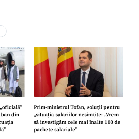
4
„oficială”
Prim-ministrul Tofan, soluții pentru
liban din
„situația salariilor nesimțite: „Vrem
tuația
să investigăm cele mai înalte 100 de
lă”
pachete salariale”