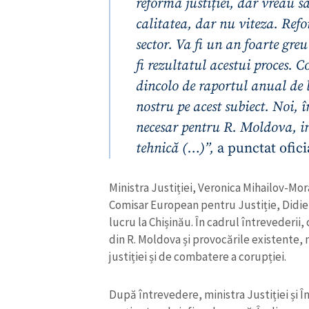
reforma justiției, dar vreau s
Link media
calitatea, dar nu viteza. Refo
sector. Va fi un an foarte gre
fi rezultatul acestui proces. C
Mesajul știrei
dincolo de raportul anual de 
nostru pe acest subiect. Noi, 
necesar pentru R. Moldova, inc
tehnică (…)”,
a punctat ofici
Ministra Justiției, Veronica Mihailov-Morar
Comisar European pentru Justiție, Didier 
lucru la Chișinău. În cadrul întrevederii, 
din R. Moldova și provocările existente, m
justiției și de combatere a corupției.
După întrevedere, ministra Justiției și 