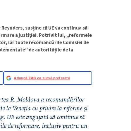
r Reynders, susține că UE va continua să
rmare a justiției. Potrivit lui, „reformele
tor, iar toate recomandările Comisiei de
mplementate” de autoritățile de la
Adaugă
ZdG
ca sursă preferată
rtea R. Moldova a recomandărilor
de la Veneția cu privire la reforme și
ing. UE este angajată să continue să
ile de reformare, inclusiv pentru un