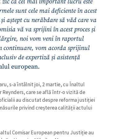
ă zic că cel mai important lucru este
Email
+ Emailul 
+ Link media
rmele sunt cele mai deficiente în acest
Telefon
u și aștept cu nerăbdare să văd care va
+ Telefon pe
omisia vă va sprijini în acest proces și
Am citit și sunt de ac
+ Mesajul știrei
lărgire, noi vom veni în raportul
confidențialitate
.
în continuare, vom acorda sprijinul
TRIMITE ȘT
lusiv de expertiză și asistență
alul european.
u, s-a întâlnit joi, 2 martie, cu Înaltul
Reynders, care se află într-o vizită de
oficialii au discutat despre reforma justiției
ăsurile privind creșterea calității actului
Înaltul Comisar European pentru Justiție au