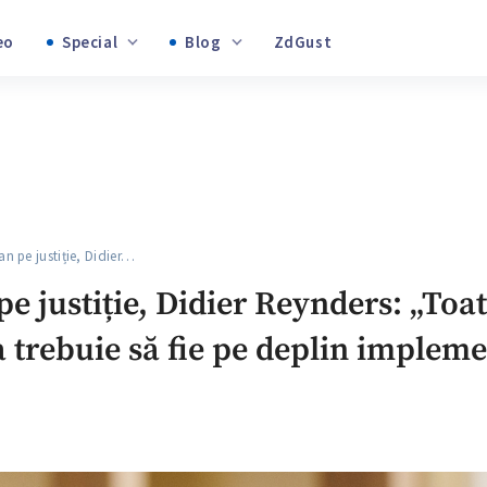
Video
Special
Blog
ZdGust
+1
Banii tăi
+1
pe justiție, Didier…
+1
e justiție, Didier Reynders: „Toa
a trebuie să fie pe deplin implem
+1