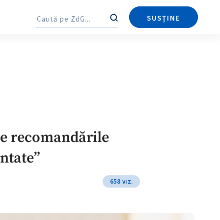
Trimite o informație
Despre ZdG
in English
на русском
SUSȚINE
Caută
Caută
te recomandările
entate”
658 viz.