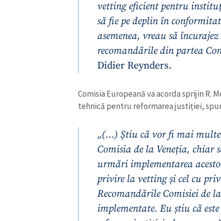
vetting eficient pentru instituț
să fie pe deplin în conformita
asemenea, vreau să încurajez
recomandările din partea Com
Didier Reynders.
Comisia Europeană va acorda sprijin R. Mo
tehnică pentru reformarea justiției, spu
„(…) Știu că vor fi mai multe 
Comisia de la Veneția, chiar 
ȘTIREA MEA
urmări implementarea acestora
Titlu știre
privire la vetting și cel cu pri
Recomandările Comisiei de la V
Fotografie
implementate. Eu știu că este 