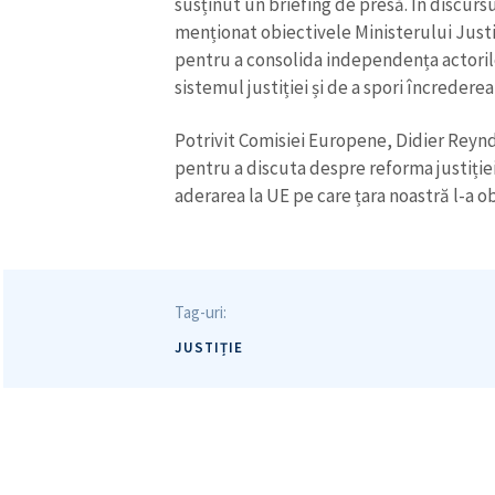
susținut un briefing de presă. În discurs
menționat obiectivele Ministerului Justi
pentru a consolida independența actorilo
sistemul justiției și de a spori încredere
Potrivit Comisiei Europene, Didier Reynde
pentru a discuta despre reforma justiției
aderarea la UE pe care țara noastră l-a ob
Tag-uri:
JUSTIȚIE