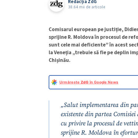
Redacția ZdG
38.64 mii de articole
Comisarul european pe justiție, Didie
sprijine R. Moldova în procesul de refo
sunt cele mai deficiente” în acest sec
la Veneția „trebuie să fie pe deplin i
Chișinău.
Urmărește
ZdG
în Google News
„Salut implementarea din pa
existente din partea Comisiei 
cu privire la procesul de vett
sprijine R. Moldova în efortur