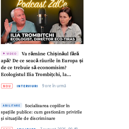
Va rămâne Chișinăul fără
VIDEO
apă? De ce seacă râurile în Europa și
de ce trebuie să economisim?
Ecologistul Ilia Trombițchi, la
Podcast ZdCe
9 ore în urmă
NOU
INTERVIURI
Socializarea copiilor în
ABILITARE
spațiile publice: cum gestionăm privirile
meu
și situațiile de discriminare