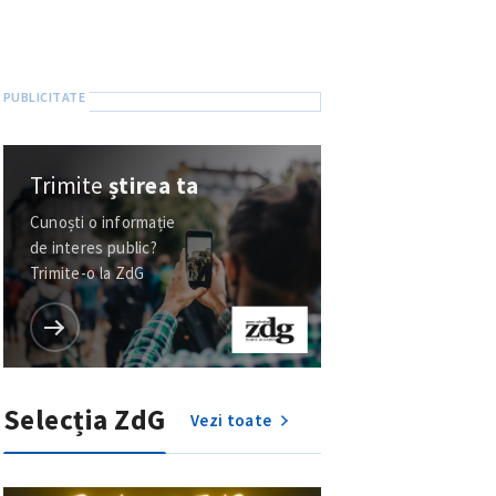
Trimite
știrea ta
Cunoști o informație
de interes public?
Trimite-o la ZdG
Selecția ZdG
Vezi toate