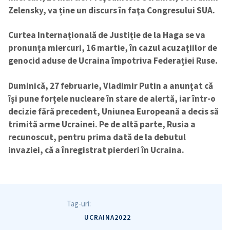
Zelensky, va ține un discurs în faţa Congresului SUA.
Curtea Internațională de Justiție de la Haga se va
pronunța miercuri, 16 martie, în cazul acuzațiilor de
genocid aduse de Ucraina împotriva Federației Ruse.
Trimite o informație
Despre ZdG
Duminică, 27 februarie, Vladimir Putin a anunțat că
in English
на русском
își pune forțele nucleare în stare de alertă, iar într-o
decizie fără precedent, Uniunea Europeană a decis să
trimită arme Ucrainei. Pe de altă parte, Rusia a
recunoscut, pentru prima dată de la debutul
invaziei, că a înregistrat pierderi în Ucraina.
Tag-uri:
UCRAINA2022