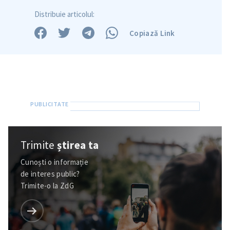
Distribuie articolul:
Copiază Link
Trimite
știrea ta
Cunoști o informație
de interes public?
Trimite-o la ZdG