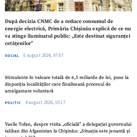
După decizia CNMC de a reduce consumul de
energie electrică, Primăria Chișinău explică de ce nu
va stinge iluminatul public: „Este destinat siguranței
cetățenilor”
5 august 2026, 07:07
SOCIAL
Stimulente în valoare totală de 6,5 miliarde de lei, puse la
dispoziția localităților care finalizează procesul de
amalgamare voluntară
4 august 2026, 10:17
POLITIC
Vasile Tofan, despre vizita „oficială” a delegației guvernului
taliban din Afganistan la Chișinău: „Situația este jenantă și