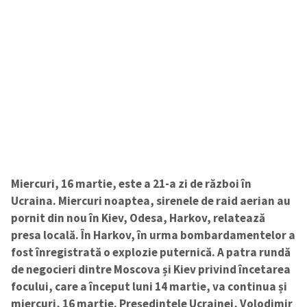
Miercuri, 16 martie, este a 21-a zi de război în
Ucraina. Miercuri noaptea, sirenele de raid aerian au
pornit din nou în Kiev, Odesa, Harkov, relatează
presa locală. În Harkov, în urma bombardamentelor a
fost înregistrată o explozie puternică. A patra rundă
de negocieri dintre Moscova și Kiev privind încetarea
focului, care a început luni 14 martie, va continua și
miercuri, 16 martie. Preşedintele Ucrainei, Volodimir