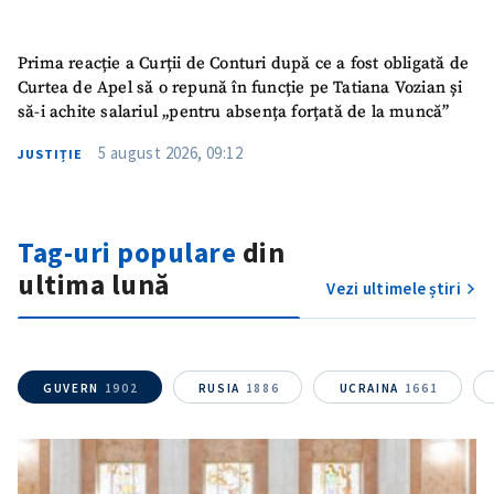
Mesajul știrei
+ Mesajul știrei
Prima reacție a Curții de Conturi după ce a fost obligată de
Curtea de Apel să o repună în funcție pe Tatiana Vozian și
să-i achite salariul „pentru absența forțată de la muncă”
CONTACT SURSĂ
5 august 2026, 09:12
JUSTIȚIE
Sursă anonimă
Nume
+ Numele meu
Tag-uri populare
din
ultima lună
Vezi ultimele știri
Email
+ Emailul meu
Telefon
+ Telefon personal
GUVERN
1902
RUSIA
1886
UCRAINA
1661
Am citit și sunt de
acord cu
politica de
confidențialitate
.
TRIMITE ȘTIREA