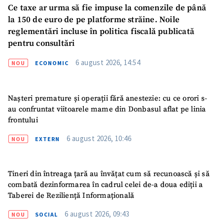
Ce taxe ar urma să fie impuse la comenzile de până
la 150 de euro de pe platforme străine. Noile
reglementări incluse în politica fiscală publicată
pentru consultări
6 august 2026, 14:54
NOU
ECONOMIC
Nașteri premature și operații fără anestezie: cu ce orori s-
au confruntat viitoarele mame din Donbasul aflat pe linia
frontului
ȘTIREA MEA
6 august 2026, 10:46
NOU
EXTERN
Titlu știre
+ Adaugă titlu
Fotografie
+ Încarcă imagine
Tineri din întreaga țară au învățat cum să recunoască și să
combată dezinformarea în cadrul celei de-a doua ediții a
Taberei de Reziliență Informațională
Link media
+ Link media
6 august 2026, 09:43
NOU
SOCIAL