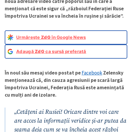
nouă adresare video către poporul său în care a
menționat că este sigur că „războiul Federației Ruse
împotriva Ucrainei se va încheia în rușine și sărăcie”.
Urmărește
ZdG
în Google News
Adaugă
ZdG
ca sursă preferată
În noul său mesaj video postat pe
Facebook
Zelensky
menționează că, din cauza agresiunii pe scară largă
împotriva Ucrainei, Federația Rusă este amenințată
cu mulți ani de izolare.
„
Cetățeni ai Rusiei! Oricare dintre voi care
are acces la informații veridice și-ar putea da
seama deja cum se va încheia acest război