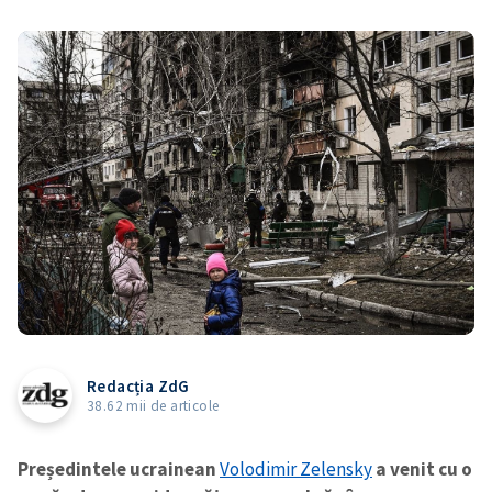
Redacția ZdG
38.62 mii de articole
Președintele ucrainean
Volodimir Zelensky
a venit cu o