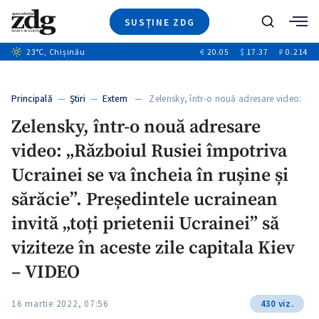
SUSȚINE ZDG
+4
Caută
+1
23
°C
, Chișinău
€
20.05
$
17.37
₽
0.214
Ştiri
+13
+11
Investigatii
Banii tăi
+3
Principală
—
Ştiri
—
Extern
— Zelensky, într-o nouă adresare video:
Video
…
Zelensky, într-o nouă adresare
Special
video: „Războiul Rusiei împotriva
Blog
+1
ZdGust
Ucrainei se va încheia în rușine și
sărăcie”. Președintele ucrainean
invită „toți prietenii Ucrainei” să
viziteze în aceste zile capitala Kiev
– VIDEO
16 martie 2022, 07:56
430 viz.