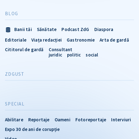
BLOG
Banii tăi
Sănătate
Podcast ZdG
Diaspora
Editoriale
Viața redacției
Gastronomie
Arta de gardă
Cititorul de gardă
Consultant
juridic
politic
social
ZDGUST
SPECIAL
Abilitare
Reportaje
Oameni
Fotoreportaje
Interviuri
Expo 30 de ani de corupție
Video