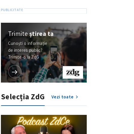
Trimite
știrea ta
Cunoști o informație
de interes public?
Trimite-o la ZdG
Selecția ZdG
Vezi toate