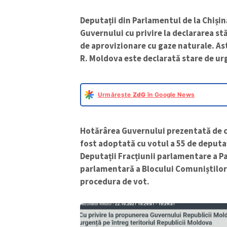
Deputații din Parlamentul de la Chiși
Guvernului cu privire la declararea stă
de aprovizionare cu gaze naturale. Ast
R. Moldova este declarată stare de ur
Urmărește
ZdG
în Google News
Hotărârea Guvernului prezentată de că
fost adoptată cu votul a 55 de deputaț
Deputații Fracțiunii parlamentare a Pa
parlamentară a Blocului Comuniștilor și
procedura de vot.