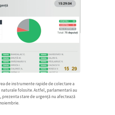
CONTACT SURSĂ
ea de instrumente rapide de colectare a
Sursă anonimă
naturale folosite. Astfel, parlamentarii au
+ Adaugă titlu
, prezenta stare de urgență nu afectează
Nume
+ Numele 
 noiembrie.
+ Încarcă imagine