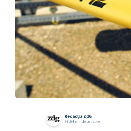
Redacția ZdG
38.64 mii de articole