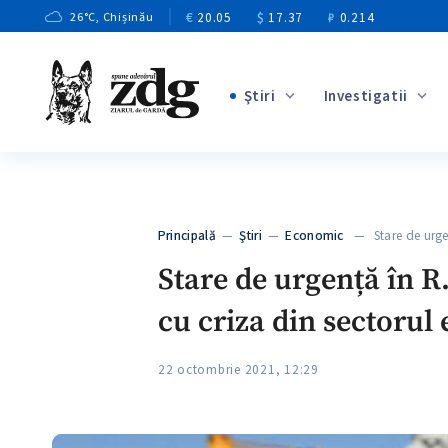
€
20.05
$
17.37
₽
0.214
26
°C
, Chișinău
Ştiri
Investigatii
+3
+1
+9
+4
Principală
—
Ştiri
—
Economic
— Stare de urge
+5
Stare de urgență în R
cu criza din sectorul
22 octombrie 2021, 12:29