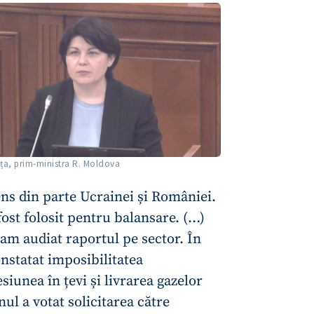
Email
+ Emailul 
+ Link media
Telefon
+ Telefon pe
Am citit și sunt de ac
+ Mesajul știrei
confidențialitate
.
TRIMITE ȘT
ița, prim-ministra R. Moldova
ens din parte Ucrainei și României.
ost folosit pentru balansare. (…)
am audiat raportul pe sector. În
onstatat imposibilitatea
siunea în țevi și livrarea gazelor
l a votat solicitarea către