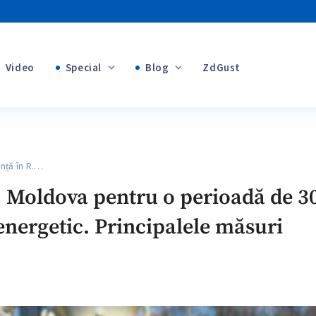
Video
Special
Blog
ZdGust
+1
Banii tăi
+1
nță în R.…
+1
. Moldova pentru o perioadă de 30 
 energetic. Principalele măsuri
+1