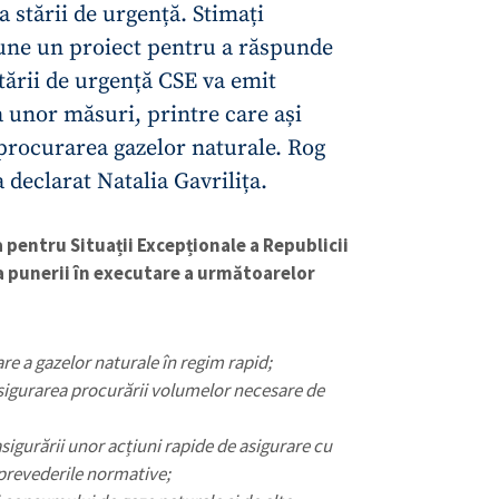
 stării de urgență. Stimați
une un proiect pentru a răspunde
stării de urgență CSE va emit
a unor măsuri, printre care ași
procurarea gazelor naturale. Rog
a declarat Natalia Gavrilița.
 pentru Situații Excepționale a Republicii
a punerii în executare a următoarelor
re a gazelor naturale în regim rapid;
asigurarea procurării volumelor necesare de
sigurării unor acțiuni rapide de asigurare cu
 prevederile normative;