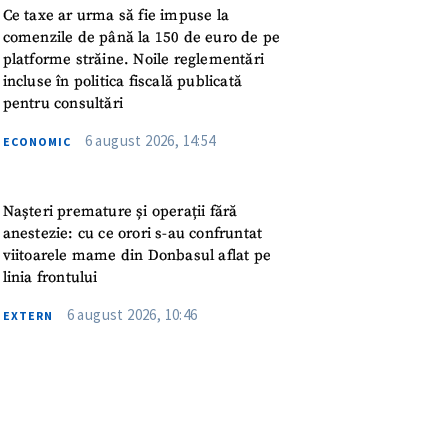
meu
Ce taxe ar urma să fie impuse la
comenzile de până la 150 de euro de pe
platforme străine. Noile reglementări
rsonal
incluse în politica fiscală publicată
pentru consultări
ord cu
politica de
6 august 2026, 14:54
ECONOMIC
IREA
Nașteri premature și operații fără
anestezie: cu ce orori s-au confruntat
viitoarele mame din Donbasul aflat pe
linia frontului
6 august 2026, 10:46
EXTERN