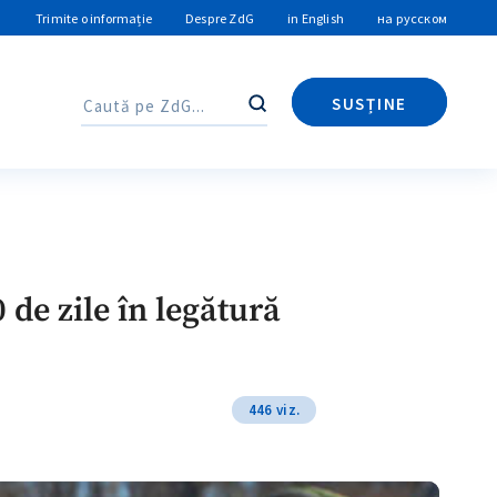
Trimite o informație
Despre ZdG
in English
на русском
SUSȚINE
Caută
Caută
de zile în legătură
446 viz.