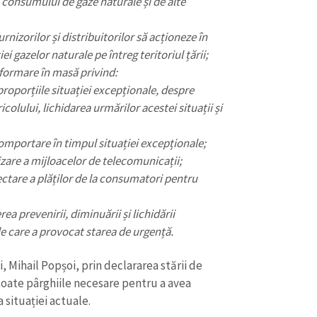
i consumului de gaze naturale și de alte
rnizorilor și distribuitorilor să acționeze în
iei gazelor naturale pe întreg teritoriul țării;
nformare în masă privind:
roporțiile situației excepționale, despre
olului, lichidarea urmărilor acestei situații și
comportare în timpul situației excepționale;
izare a mijloacelor de telecomunicații;
ectare a plăților de la consumatori pentru
ea prevenirii, diminuării și lichidării
le care a provocat starea de urgență.
 Mihail Popșoi, prin declararea stării de
toate pârghiile necesare pentru a avea
 situației actuale.