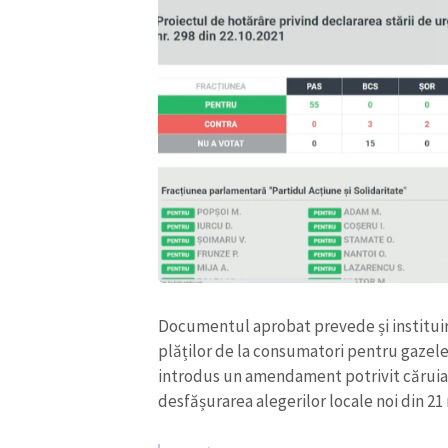
ȘTIREA MEA
Documentul aprobat prevede și instituir
plăților de la consumatori pentru gazele 
Titlu știre
introdus un amendament potrivit căruia
desfășurarea alegerilor locale noi din 21
Fotografie