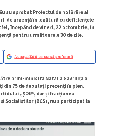
nău au aprobat Proiectul de hotărâre al
rii de urgență în legătură cu deficiențele
fel, începând de vineri, 22 octombrie, în
gență pentru următoarele 30 de zile.
Adaugă
ZdG
ca sursă preferată
tre prim-ministra Natalia Gavrilița a
i din 75 de deputați prezenți în plen.
rtidului „ȘOR”, dar și fracțiunea
 Socialiștilor (BCS), nu a participat la