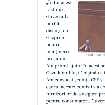
„În tot acest
Link media
răstimp
Guvernul a
purtat
Mesajul știrei
discuții cu
Gazprom
pentru
menținerea
Natalia Gavril
presiunii.
Am primit ajutor în acest s
Gazoductul Iași-Chișinău a f
Am convocat ședința CSE și 
cadrul acestei comisii s-a c
furnizorilor de a asigura pre
pentru consumatori. Guvernu