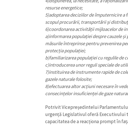
4)dispunerea, la necesitate, a raționalizări
resurse energetice;
5)adoptarea deciziilor de împuternicire a fu
scopul procurării, transportării și distribuț
6)coordonarea activității mijloacelor de i
a)informarea populației despre cauzele și p
măsurile întreprinse pentru prevenirea peric
protecția populației;
b)familiarizarea populației cu regulile de 
c)introducerea unor reguli speciale de util
7)instituirea de instrumente rapide de col
gazele naturale folosite;
8)efectuarea altor acțiuni necesare în veder
consecințelor insuficienței de gaze natura
Potrivit Vicepreședintelui Parlamentului,
urgență Legislativul oferă Executivului 
capacitatea de a reacționa prompt în fața