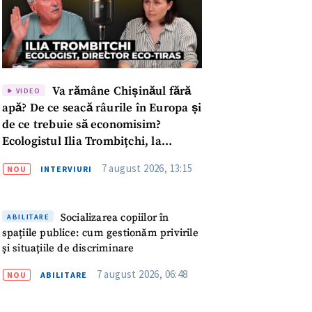
Va rămâne Chișinăul fără
VIDEO
apă? De ce seacă râurile în Europa și
de ce trebuie să economisim?
Ecologistul Ilia Trombițchi, la
Podcast ZdCe
7 august 2026, 13:15
NOU
INTERVIURI
Socializarea copiilor în
ABILITARE
spațiile publice: cum gestionăm privirile
și situațiile de discriminare
7 august 2026, 06:48
NOU
ABILITARE
meu