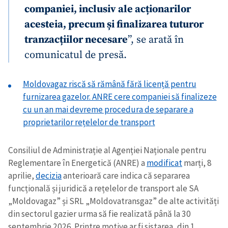
companiei, inclusiv ale acționarilor
acesteia, precum și finalizarea tuturor
tranzacțiilor necesare
”, se arată în
comunicatul de presă.
Moldovagaz riscă să rămână fără licență pentru
furnizarea gazelor. ANRE cere companiei să finalizeze
cu un an mai devreme procedura de separare a
proprietarilor rețelelor de transport
Consiliul de Administrație al Agenției Naționale pentru
Reglementare în Energetică (ANRE) a
modificat
marți, 8
aprilie,
decizia
anterioară care indica că separarea
funcțională și juridică a rețelelor de transport ale SA
„Moldovagaz” și SRL „Moldovatransgaz” de alte activități
din sectorul gazier urma să fie realizată până la 30
septembrie 2026. Printre motive ar fi sistarea, din 1