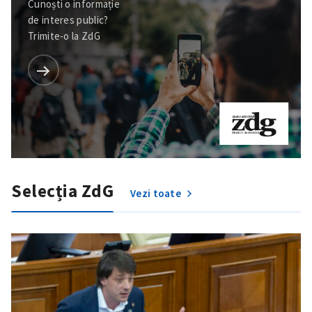
Cunoști o informație
de interes public?
Email
+ Emailul meu
Trimite-o la ZdG
Telefon
+ Telefon personal
Am citit și sunt de
acord cu
politica de
confidențialitate
.
TRIMITE ȘTIREA
Selecția ZdG
Vezi toate