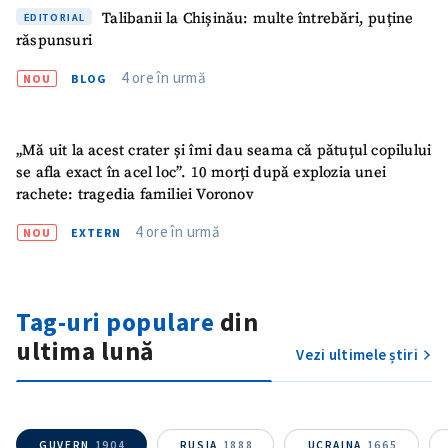
Talibanii la Chișinău: multe întrebări, puține
EDITORIAL
răspunsuri
SUSȚINE
4 ore în urmă
NOU
BLOG
„Mă uit la acest crater și îmi dau seama că pătuțul copilului
se afla exact în acel loc”. 10 morți după explozia unei
rachete: tragedia familiei Voronov
4 ore în urmă
NOU
EXTERN
Tag-uri populare
din
ultima lună
Vezi ultimele știri
GUVERN
1904
RUSIA
1888
UCRAINA
1665