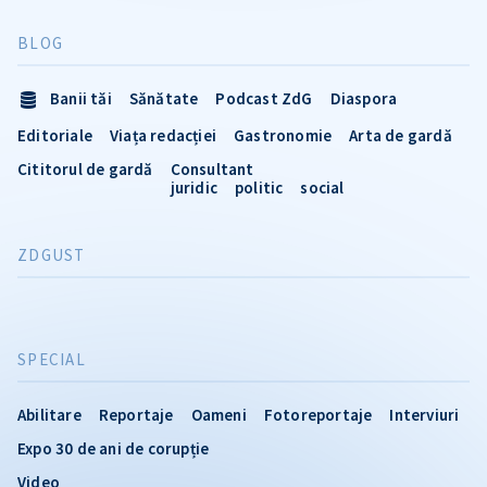
BLOG
Banii tăi
Sănătate
Podcast ZdG
Diaspora
Editoriale
Viața redacției
Gastronomie
Arta de gardă
Cititorul de gardă
Consultant
juridic
politic
social
ZDGUST
SPECIAL
Abilitare
Reportaje
Oameni
Fotoreportaje
Interviuri
Expo 30 de ani de corupție
Video