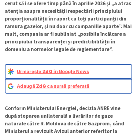
cerut să i se ofere timp până în aprilie 2026 și „a atras
atenția asupra necesității respectării principiului
proporționalității în raport cu toți participanții din
ramura gazelor, și nu doar cu companiile aparte”. Mai
mult, compania ar fi subliniat „posibila încălcare a
principiului transparenței și predictibilității în
domeniu a normelor legale de reglementare”.
Urmărește
ZdG
în Google News
Adaugă
ZdG
ca sursă preferată
Conform Ministerului Energiei, decizia ANRE vine
după stoparea unilaterală a livrărilor de gaze
naturale către R. Moldova de către Gazprom, când
Ministerul a revizuit Avizul anterior referitor la