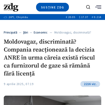
SUSȚINE ZDG
+1
Caută
+3
26
°C
, Chișinău
€
20.05
$
17.37
₽
0.214
Ştiri
+7
+4
Investigatii
Banii tăi
+6
Principală
—
Ştiri
—
Economic
— Moldovagaz, discriminată?
Video
+1
Compania reacționează la…
+1
Moldovagaz, discriminată?
Special
Compania reacționează la decizia
Blog
+2
ZdGust
ANRE în urma căreia există riscul
+1
ca furnizorul de gaze să rămână
fără licență
9 aprilie 2025, 07:19
2216 viz.