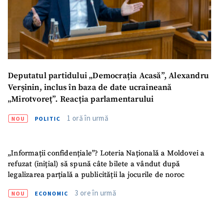
Deputatul partidului „Democrația Acasă”, Alexandru
Verșinin, inclus în baza de date ucraineană
„Mirotvoreț”. Reacția parlamentarului
1 oră în urmă
NOU
POLITIC
„Informații confidențiale”? Loteria Națională a Moldovei a
refuzat (inițial) să spună câte bilete a vândut după
legalizarea parțială a publicității la jocurile de noroc
3 ore în urmă
NOU
ECONOMIC