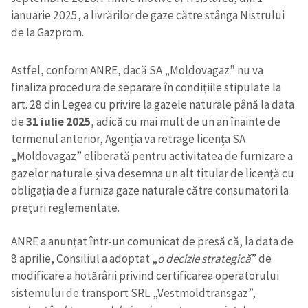
ianuarie 2025, a livrărilor de gaze către stânga Nistrului
de la Gazprom.
Astfel, conform ANRE, dacă SA „Moldovagaz” nu va
finaliza procedura de separare în condițiile stipulate la
art. 28 din Legea cu privire la gazele naturale până la data
de
31 iulie 2025
, adică cu mai mult de un an înainte de
termenul anterior, Agenția va retrage licența SA
„Moldovagaz” eliberată pentru activitatea de furnizare a
gazelor naturale și va desemna un alt titular de licență cu
obligația de a furniza gaze naturale către consumatori la
prețuri reglementate.
ANRE a anunțat într-un comunicat de presă că, la data de
8 aprilie, Consiliul a adoptat „
o decizie strategică
” de
Trimite o informație
Despre ZdG
in English
на русском
modificare a hotărârii privind certificarea operatorului
sistemului de transport SRL „Vestmoldtransgaz”,