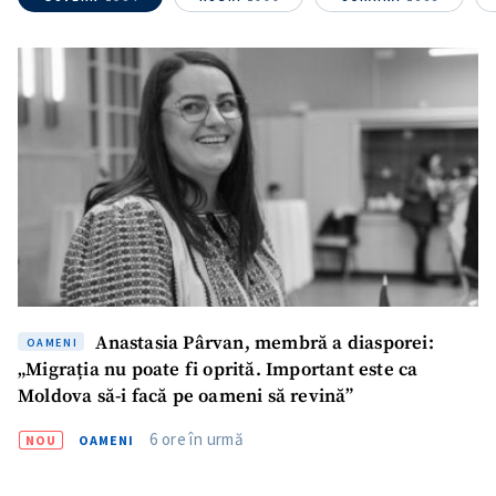
Anastasia Pârvan, membră a diasporei:
OAMENI
„Migrația nu poate fi oprită. Important este ca
Moldova să-i facă pe oameni să revină”
6 ore în urmă
NOU
OAMENI