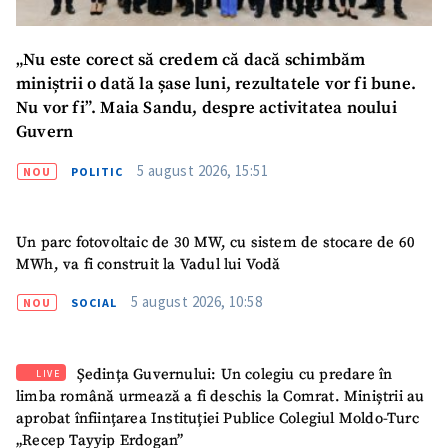
„Nu este corect să credem că dacă schimbăm
miniștrii o dată la șase luni, rezultatele vor fi bune.
Nu vor fi”. Maia Sandu, despre activitatea noului
Guvern
5 august 2026, 15:51
NOU
POLITIC
Un parc fotovoltaic de 30 MW, cu sistem de stocare de 60
MWh, va fi construit la Vadul lui Vodă
5 august 2026, 10:58
NOU
SOCIAL
Ședința Guvernului: Un colegiu cu predare în
LIVE
limba română urmează a fi deschis la Comrat. Miniștrii au
aprobat înființarea Instituției Publice Colegiul Moldo-Turc
„Recep Tayyip Erdogan”