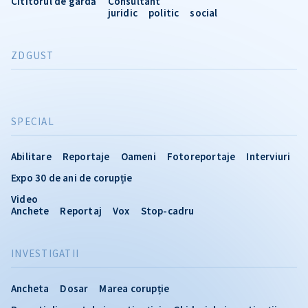
Cititorul de gardă
Consultant
juridic
politic
social
ZDGUST
SPECIAL
Abilitare
Reportaje
Oameni
Fotoreportaje
Interviuri
Expo 30 de ani de corupție
Video
Anchete
Reportaj
Vox
Stop-cadru
INVESTIGATII
Ancheta
Dosar
Marea corupție