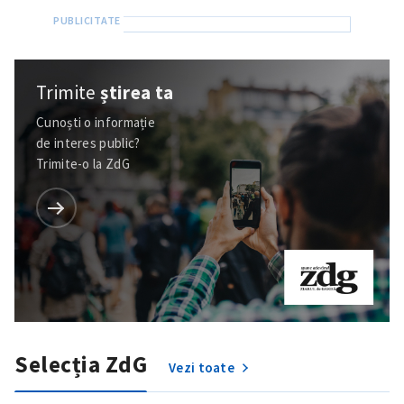
Trimite
știrea ta
Cunoști o informație
de interes public?
Trimite-o la ZdG
Selecția ZdG
ȘTIREA MEA
Vezi toate
Titlu știre
+ Adaugă titlu