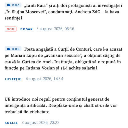
Telefon
+ Telefon personal
„Tanti Raia” și alți doi protagoniști ai investigației
DOC
„În Slujba Moscovei”, condamnați. Ancheta ZdG – la baza
sentinței
Am citit și sunt de
acord cu
politica de
5 august 2026, 06:36
confidențialitate
.
NOU
DOSAR
TRIMITE ȘTIREA
Fosta angajată a Curții de Conturi, care l-a acuzat
DOC
pe Marian Lupu de „avansuri sexuale”, a obținut câștig de
cauză la Curtea de Apel. Instituția, obligată să o repună în
funcție pe Tatiana Vozian și să-i achite salariul
4 august 2026, 14:54
JUSTIȚIE
UE introduce noi reguli pentru conținutul generat de
inteligența artificială. Deepfake-urile și chatbot-urile vor
trebui să fie etichetate
3 august 2026, 20:22
SOCIAL