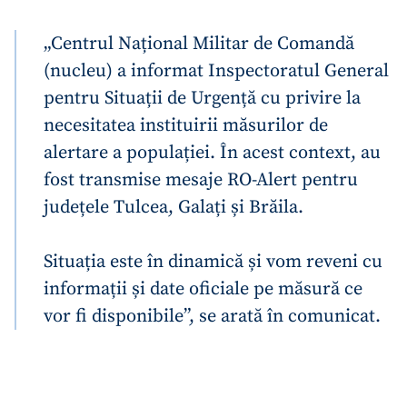
„Centrul Național Militar de Comandă
Trimite o informație
Despre ZdG
(nucleu) a informat Inspectoratul General
in English
на русском
pentru Situații de Urgență cu privire la
necesitatea instituirii măsurilor de
alertare a populației. În acest context, au
fost transmise mesaje RO-Alert pentru
județele Tulcea, Galați și Brăila.
Situația este în dinamică și vom reveni cu
informații și date oficiale pe măsură ce
vor fi disponibile”, se arată în comunicat.