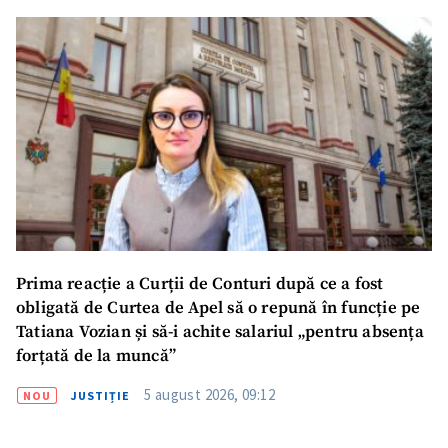
Fotografie
+ Încarcă imagine
Link media
+ Link media
Mesajul știrei
+ Mesajul știrei
CONTACT SURSĂ
Prima reacție a Curții de Conturi după ce a fost
Sursă anonimă
obligată de Curtea de Apel să o repună în funcție pe
Tatiana Vozian și să-i achite salariul „pentru absența
Nume
+ Numele meu
forțată de la muncă”
5 august 2026, 09:12
NOU
JUSTIȚIE
Email
+ Emailul meu