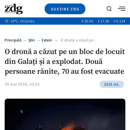
SUSȚINE ZDG
+8
Caută
+4
25
°C
, Chișinău
€
20.05
$
17.38
₽
0.214
Ştiri
+12
+1
+1
Investigatii
Banii tăi
+5
Principală
—
Ştiri
—
Extern
— O dronă a căzut pe…
Video
O dronă a căzut pe un bloc de locuit
Special
din Galați și a explodat. Două
Blog
ZdGust
persoane rănite, 70 au fost evacuate
29 mai 2026, 03:15
2315 viz.