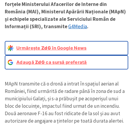
forțele Ministerului Afacerilor de Interne din
România (MAI), Ministerul Apărării Naționale (MApN)
și echipele specializate ale Serviciului Român de
Informații (SRI), transmite
G4Media
.
Urmărește
ZdG
în Google News
Adaugă
ZdG
ca sursă preferată
MApN transmite că o dronă a intrat în spațiul aerian al
României, fiind urmărită de radare până în zona de sud a
municipiului Galați, și s-a prăbușit pe acoperișul unui
bloc de locuințe, impactul fiind urmat de un incendiu.
Două aeronave F-16 au fost ridicate de la sol și au avut
autorizare de angajare a țintelor pe toată durata alertei.