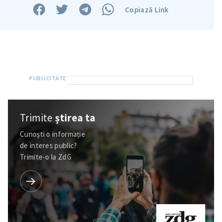
Copiază Link
Trimite
știrea ta
Cunoști o informație
de interes public?
Trimite-o la ZdG