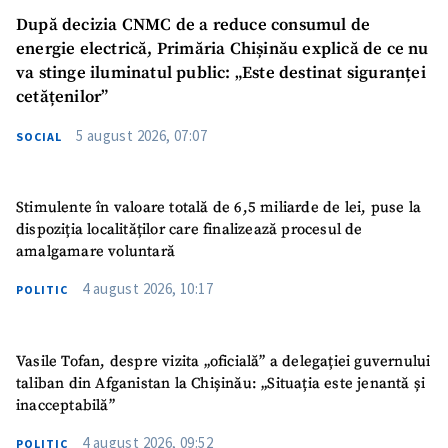
După decizia CNMC de a reduce consumul de
energie electrică, Primăria Chișinău explică de ce nu
va stinge iluminatul public: „Este destinat siguranței
cetățenilor”
5 august 2026, 07:07
SUSȚINE
SOCIAL
Stimulente în valoare totală de 6,5 miliarde de lei, puse la
dispoziția localităților care finalizează procesul de
amalgamare voluntară
4 august 2026, 10:17
POLITIC
Vasile Tofan, despre vizita „oficială” a delegației guvernului
taliban din Afganistan la Chișinău: „Situația este jenantă și
inacceptabilă”
4 august 2026, 09:52
POLITIC