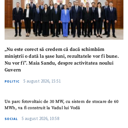
ȘTIREA MEA
Titlu știre
+ Adaugă titlu
Fotografie
+ Încarcă imagine
Link media
+ Link media
„Nu este corect să credem că dacă schimbăm
miniștrii o dată la șase luni, rezultatele vor fi bune.
Nu vor fi”. Maia Sandu, despre activitatea noului
Guvern
Mesajul știrei
+ Mesajul știrei
5 august 2026, 15:51
POLITIC
CONTACT SURSĂ
Un parc fotovoltaic de 30 MW, cu sistem de stocare de 60
Sursă anonimă
MWh, va fi construit la Vadul lui Vodă
Nume
+ Numele meu
5 august 2026, 10:58
SOCIAL