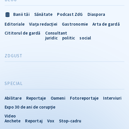
Banii tăi
Sănătate
Podcast ZdG
Diaspora
Editoriale
Viața redacției
Gastronomie
Arta de gardă
Cititorul de gardă
Consultant
juridic
politic
social
ZDGUST
SPECIAL
Abilitare
Reportaje
Oameni
Fotoreportaje
Interviuri
Expo 30 de ani de corupție
Video
Anchete
Reportaj
Vox
Stop-cadru