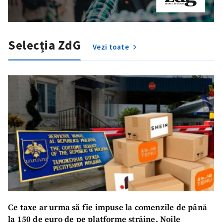
Selecția ZdG
Vezi toate
Trimite o informație
Despre ZdG
in English
на русском
Ce taxe ar urma să fie impuse la comenzile de până
la 150 de euro de pe platforme străine. Noile