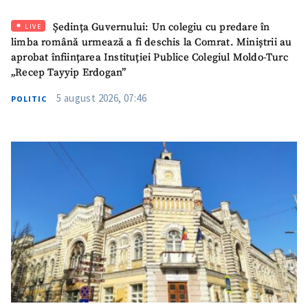
Email
+ Emailul meu
Ședința Guvernului: Un colegiu cu predare în
LIVE
limba română urmează a fi deschis la Comrat. Miniștrii au
Telefon
+ Telefon personal
aprobat înființarea Instituției Publice Colegiul Moldo-Turc
„Recep Tayyip Erdogan”
Am citit și sunt de
acord cu
politica de
5 august 2026, 07:46
POLITIC
confidențialitate
.
TRIMITE ȘTIREA