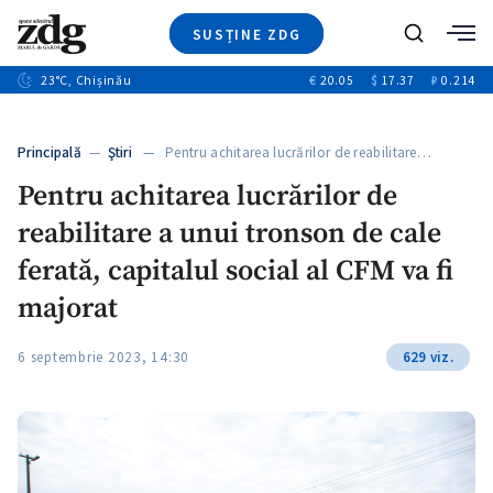
SUSȚINE ZDG
+4
Caută
+1
23
°C
, Chișinău
€
20.05
$
17.37
₽
0.214
Ştiri
+13
+10
Investigatii
Banii tăi
+3
Principală
—
Ştiri
— Pentru achitarea lucrărilor de reabilitare…
Video
Pentru achitarea lucrărilor de
Special
reabilitare a unui tronson de cale
Blog
+1
ZdGust
ferată, capitalul social al CFM va fi
majorat
6 septembrie 2023, 14:30
629 viz.