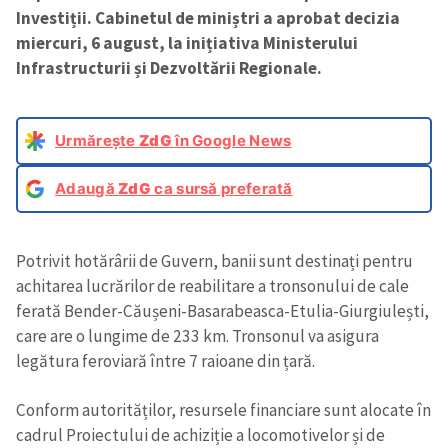
Investiții. Cabinetul de miniștri a aprobat decizia
miercuri, 6 august, la inițiativa Ministerului
Infrastructurii și Dezvoltării Regionale.
Urmărește
ZdG
în Google News
Adaugă
ZdG
ca sursă preferată
Potrivit hotărârii de Guvern, banii sunt destinați pentru
achitarea lucrărilor de reabilitare a tronsonului de cale
ferată Bender-Căușeni-Basarabeasca-Etulia-Giurgiulești,
care are o lungime de 233 km. Tronsonul va asigura
legătura feroviară între 7 raioane din țară.
Conform autorităților, resursele financiare sunt alocate în
cadrul Proiectului de achiziție a locomotivelor și de