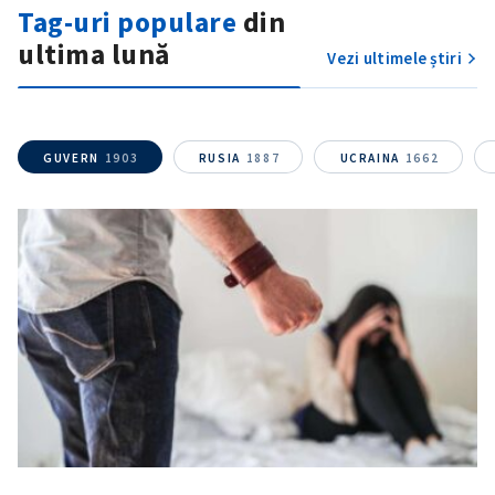
Tag-uri populare
din
ultima lună
Vezi ultimele știri
Link media
+ Link media
GUVERN
1903
RUSIA
1887
UCRAINA
1662
Mesajul știrei
+ Mesajul știrei
CONTACT SURSĂ
Sursă anonimă
Nume
+ Numele meu
Email
+ Emailul meu
Telefon
+ Telefon personal