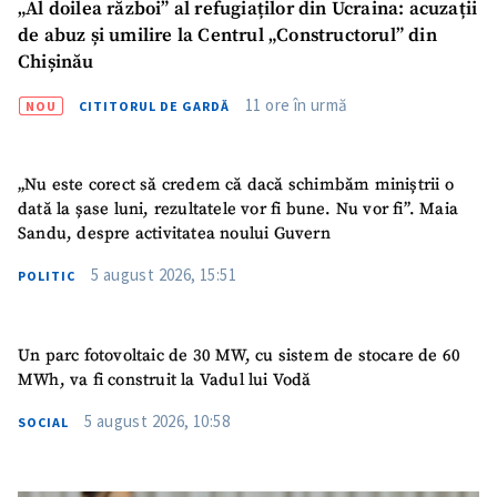
„Al doilea război” al refugiaților din Ucraina: acuzații
Am citit și sunt de
de abuz și umilire la Centrul „Constructorul” din
acord cu
politica de
confidențialitate
.
Chișinău
11 ore în urmă
TRIMITE ȘTIREA
NOU
CITITORUL DE GARDĂ
„Nu este corect să credem că dacă schimbăm miniștrii o
dată la șase luni, rezultatele vor fi bune. Nu vor fi”. Maia
Sandu, despre activitatea noului Guvern
5 august 2026, 15:51
POLITIC
Un parc fotovoltaic de 30 MW, cu sistem de stocare de 60
MWh, va fi construit la Vadul lui Vodă
5 august 2026, 10:58
SOCIAL