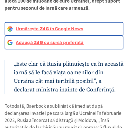
aloca 100 de milioane de euro Ucrainei, drept suport
pentru sezonul de iarnă care urmează.
Urmărește
ZdG
în Google News
Adaugă
ZdG
ca sursă preferată
„Este clar că Rusia plănuiește ca în această
iarnă să le facă viața oamenilor din
Ucraina cât mai teribilă posibil”, a
declarat ministra înainte de Conferință.
Totodată, Baerbock a subliniat că imediat după
declanșarea invaziei pe scară largă a Ucrainei în februarie
2022, Rusia a încercat să distrugă și Moldova, „însă
autoritățile de la Chișinău au reușit să oprească fluxul de