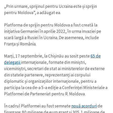
„Prin urmare, sprijinul pentru Ucraina este și sprijin
pentru Moldova”, a adăugat ea.
Platforma de sprijin pentru Moldova a fost creată la
inițiativa Germaniei în aprilie 2022, în urma invaziei pe
scară largă a Rusiei în Ucraina. De asemenea, include
Franța și România.
Marți, 17 septembrie, la Chișinău au sosit peste
65 de
delegații
internaționale, formate din miniștri,
viceminiștri, secretari de stat ai ministerelor de externe
din statele partenere, reprezentanți ai corpului
diplomatic și organizațiilor internaționale, pentru a
participa la cea de-a 5-a ediție a Conferinței Ministeriale a
Platformei de Parteneriat pentru R. Moldova.
În cadrul Platformei au fost semnate
nouă acorduri
de
finanțare: 80 milioane de euro grant și 305,1 milioane de