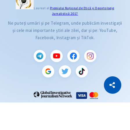
Laureat al
Premiului Naţional de Etică și Deontologie
Jurnalistică 2017
Ne puteți urmări și pe Telegram, unde publicăm investigații
și cele mai importante știri ale zilei, dar și pe: YouTube,
Facebook, Instagram și TikTok.
CITEȘTE
Citește articolul
Copiază Link
ZdG este membru al rețelei globale a jurnaliștilor de investigație (GIJN).
2004—2026 © Ziarul de Gardă.
Toate drepturile rezervate.
Dezvoltat de
SENSMEDIA