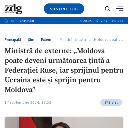
SUSȚINE ZDG
+3
Caută
+1
30
°C
, Chișinău
€
20.05
$
17.37
₽
0.214
Ştiri
+10
+5
Investigatii
Banii tăi
+1
+5
Principală
—
Ştiri
—
Extern
— Ministră de externe: „Moldova poate…
Video
+1
Ministră de externe: „Moldova
Special
poate deveni următoarea țintă a
Blog
+1
ZdGust
Federației Ruse, iar sprijinul pentru
Ucraina este și sprijin pentru
Moldova”
+1
17 septembrie 2024, 13:52
743 viz.