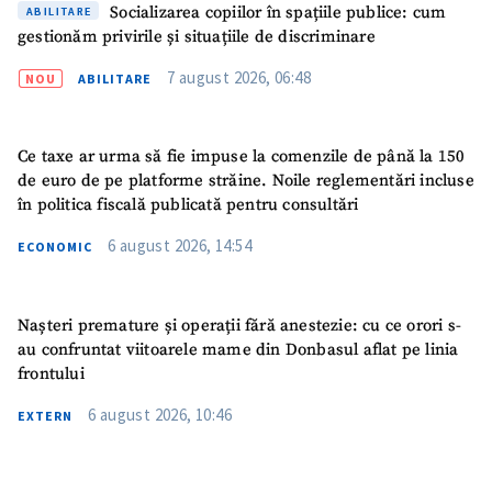
Socializarea copiilor în spațiile publice: cum
ABILITARE
gestionăm privirile și situațiile de discriminare
7 august 2026, 06:48
NOU
ABILITARE
Ce taxe ar urma să fie impuse la comenzile de până la 150
de euro de pe platforme străine. Noile reglementări incluse
în politica fiscală publicată pentru consultări
6 august 2026, 14:54
ECONOMIC
Nașteri premature și operații fără anestezie: cu ce orori s-
au confruntat viitoarele mame din Donbasul aflat pe linia
frontului
ȘTIREA MEA
6 august 2026, 10:46
EXTERN
Titlu știre
+ Adaugă titlu
Fotografie
+ Încarcă imagine