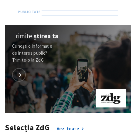
Trimite
știrea ta
Cunoști o informație
de interes public?
Trimite-o la ZdG
Selecția ZdG
Vezi toate