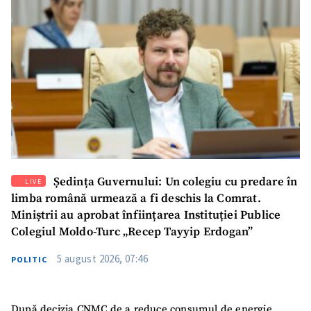
SUSȚINE
Ședința Guvernului: Un colegiu cu predare în
LIVE
limba română urmează a fi deschis la Comrat.
Miniștrii au aprobat înființarea Instituției Publice
Colegiul Moldo-Turc „Recep Tayyip Erdogan”
5 august 2026, 07:46
POLITIC
După decizia CNMC de a reduce consumul de energie