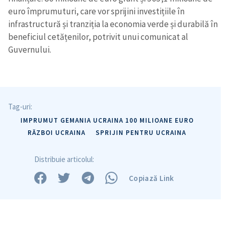
euro împrumuturi, care vor sprijini investițiile în
infrastructură și tranziția la economia verde și durabilă în
beneficiul cetățenilor, potrivit unui comunicat al
Guvernului.
Tag-uri:
IMPRUMUT GEMANIA UCRAINA 100 MILIOANE EURO
RĂZBOI UCRAINA
SPRIJIN PENTRU UCRAINA
Distribuie articolul:
Copiază Link
Trimite o informație
Despre ZdG
in English
на русском