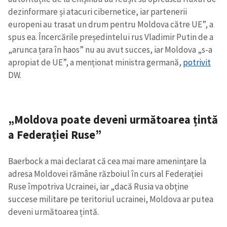
dezinformare și atacuri cibernetice, iar partenerii
europeni au trasat un drum pentru Moldova către UE”, a
spus ea. Încercările președintelui rus Vladimir Putin de a
„arunca țara în haos” nu au avut succes, iar Moldova „s-a
apropiat de UE”, a menționat ministra germană,
potrivit
DW.
„Moldova poate deveni următoarea țintă
a Federației Ruse”
Baerbock a mai declarat că cea mai mare amenințare la
adresa Moldovei rămâne războiul în curs al Federației
Ruse împotriva Ucrainei, iar „dacă Rusia va obține
succese militare pe teritoriul ucrainei, Moldova ar putea
deveni următoarea țintă.