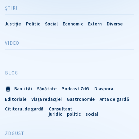
ŞTIRI
Justiție
Politic
Social
Economic
Extern
Diverse
VIDEO
BLOG
Banii tăi
Sănătate
Podcast ZdG
Diaspora
Editoriale
Viața redacției
Gastronomie
Arta de gardă
Cititorul de gardă
Consultant
juridic
politic
social
ZDGUST