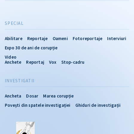
SPECIAL
Abilitare
Reportaje
Oameni
Fotoreportaje
Interviuri
Expo 30 de ani de corupție
Video
Anchete
Reportaj
Vox
Stop-cadru
INVESTIGATII
Ancheta
Dosar
Marea corupție
Povești din spatele investigației
Ghiduri de investigații