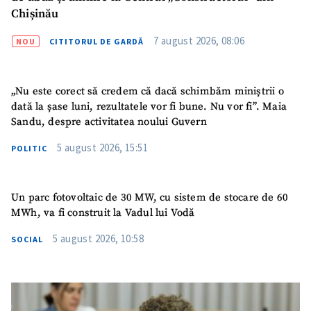
Sursă anonimă
Chișinău
Nume
7 august 2026, 08:06
+ Numele meu
NOU
CITITORUL DE GARDĂ
Email
+ Emailul meu
„Nu este corect să credem că dacă schimbăm miniștrii o
dată la șase luni, rezultatele vor fi bune. Nu vor fi”. Maia
Telefon
+ Telefon personal
Sandu, despre activitatea noului Guvern
5 august 2026, 15:51
POLITIC
Am citit și sunt de
acord cu
politica de
confidențialitate
.
Un parc fotovoltaic de 30 MW, cu sistem de stocare de 60
TRIMITE ȘTIREA
MWh, va fi construit la Vadul lui Vodă
5 august 2026, 10:58
SOCIAL