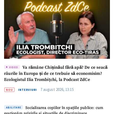
Va rămâne Chișinăul fără apă? De ce seacă
VIDEO
râurile în Europa și de ce trebuie să economisim?
Ecologistul Ilia Trombițchi, la Podcast ZdCe
7 august 2026, 13:15
NOU
INTERVIURI
Socializarea copiilor în spațiile publice: cum
ABILITARE
gestionăm privirile și situațiile de discriminare