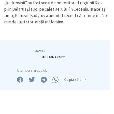
„kadîrovișii” au fost scoși de pe teritoriul regiunii Kiev
prin Belarus și apoi pe calea aerului în Cecenia. În același
timp, Ramzan Kadyrov a anunțat recent că trimite încă o
mie de luptători ai săi în Ucraina.
Tag-uri:
UCRAINA2022
Distribuie articolul:
Copiază Link