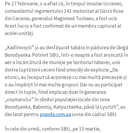
Pe 27 februarie, s-a aflat că, în timpul invaziei Ucrainei,
comandantul regimentului 141 motorizat al Gărzii Ruse
din Cecenia, generalul Magomed Tushaev, a fost ucis.
Acest lucru a fost confirmat de un membru capturat al
acelei unități.
„Kadîroviștii” și-au desfășurat tabăra în pădurea de lângă
Borodyanka. Potrivit SBU, într-o noapte a fost aruncată în
aer o încărcătură de muniție pe teritoriul taberei, unii
dintre luptătorii ceceni fiind omorâți de explozie.
„De
atunci, au început să acționeze cu mai multă precauție și
s-au împărțit în mai multe grupuri. Dar nu au participat
direct în lupte, fiind implicați doar în generarea
„coșmarului” în rândul populației locale din zona
Borodyanka, Babintsy, Katyuzhanka, până la Lyutizh”, au
declarat pentru
pravda.com.ua
surse din cadrul SBU.
În cele din urmă, conform SBU, pe 13 martie,