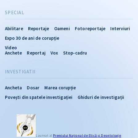
SPECIAL
Abilitare
Reportaje
Oameni
Fotoreportaje
Interviuri
Expo 30 de ani de corupție
Video
Anchete
Reportaj
Vox
Stop-cadru
INVESTIGATII
Ancheta
Dosar
Marea corupție
Povești din spatele investigației
Ghiduri de investigații
Laureat al
Premiului Naţional de Etică și Deontologie