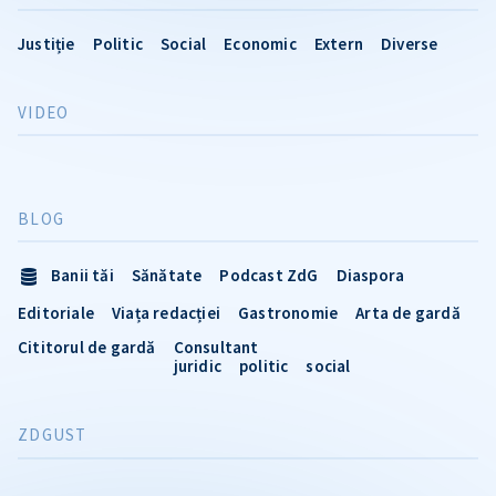
Justiție
Politic
Social
Economic
Extern
Diverse
VIDEO
BLOG
Banii tăi
Sănătate
Podcast ZdG
Diaspora
Editoriale
Viața redacției
Gastronomie
Arta de gardă
Cititorul de gardă
Consultant
juridic
politic
social
ZDGUST