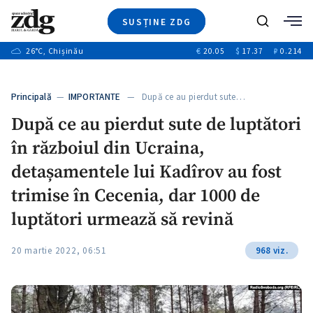
SUSȚINE ZDG
+3
Caută
+1
26
°C
, Chișinău
€
20.05
$
17.37
₽
0.214
Ştiri
+8
+3
Investigatii
Banii tăi
+1
+5
Principală
—
IMPORTANTE
— După ce au pierdut sute…
Video
+1
După ce au pierdut sute de luptători
Special
în războiul din Ucraina,
Blog
+1
ZdGust
detașamentele lui Kadîrov au fost
trimise în Cecenia, dar 1000 de
luptători urmează să revină
+1
20 martie 2022, 06:51
968 viz.