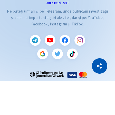
Jurnalistică 2017
Ne puteți urmări și pe Telegram, unde publicăm investigații
și cele mai importante știri ale zilei, dar și pe: YouTube,
Facebook, Instagram și TikTok.
CITEȘTE
Citește articolul
Copiază Link
ZdG este membru al rețelei globale a jurnaliștilor de investigație (GIJN).
2004—2026 © Ziarul de Gardă.
Toate drepturile rezervate.
Dezvoltat de
SENSMEDIA