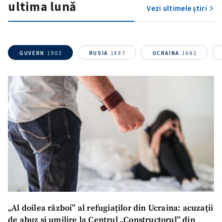
ultima lună
Vezi ultimele știri
ȘTIREA MEA
GUVERN
1903
RUSIA
1887
UCRAINA
1662
Titlu știre
+ Adaugă titlu
Fotografie
+ Încarcă imagine
Link media
+ Link media
Mesajul știrei
+ Mesajul știrei
„Al doilea război” al refugiaților din Ucraina: acuzații
CONTACT SURSĂ
de abuz și umilire la Centrul „Constructorul” din