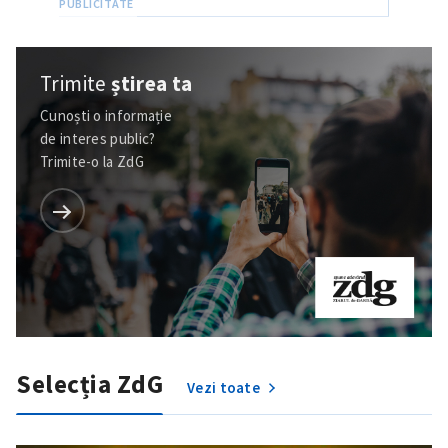
Trimite
știrea ta
Cunoști o informație
de interes public?
Trimite-o la ZdG
Trimite o informație
Despre ZdG
in English
на русском
Selecția ZdG
Vezi toate