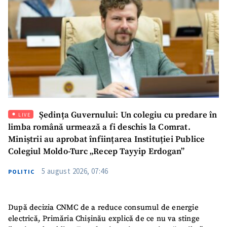
Ședința Guvernului: Un colegiu cu predare în
LIVE
limba română urmează a fi deschis la Comrat.
SUSȚINE
Miniștrii au aprobat înființarea Instituției Publice
Colegiul Moldo-Turc „Recep Tayyip Erdogan”
5 august 2026, 07:46
POLITIC
După decizia CNMC de a reduce consumul de energie
electrică, Primăria Chișinău explică de ce nu va stinge