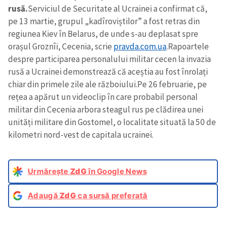
rusă.
Serviciul de Securitate al Ucrainei a confirmat că,
pe 13 martie, grupul „kadîroviștilor” a fost retras din
regiunea Kiev în Belarus, de unde s-au deplasat spre
orașul Groznîi, Cecenia, scrie
pravda.com.ua
.
Rapoartele
despre participarea personalului militar cecen la invazia
rusă a Ucrainei demonstrează că aceștia au fost înrolați
chiar din primele zile ale războiului.
Pe 26 februarie, pe
rețea a apărut un videoclip în care probabil personal
militar din Cecenia arbora steagul rus pe clădirea unei
unități militare din Gostomel, o localitate situată la 50 de
kilometri nord-vest de capitala ucrainei.
Urmărește
ZdG
în Google News
Adaugă
ZdG
ca sursă preferată