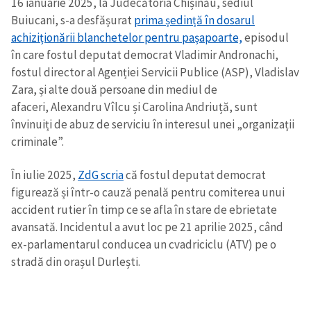
16 ianuarie 2025, la Judecătoria Chișinău, sediul
Buiucani, s-a desfășurat
prima ședință în dosarul
achiziționării blanchetelor pentru pașapoarte,
episodul
în care fostul deputat democrat Vladimir Andronachi,
fostul director al Agenției Servicii Publice (ASP), Vladislav
Zara, și alte două persoane din mediul de
afaceri, Alexandru Vîlcu și Carolina Andriuță, sunt
învinuiți de abuz de serviciu în interesul unei „organizații
criminale”.
În iulie 2025,
ZdG scria
că fostul deputat democrat
figurează și într-o cauză penală pentru comiterea unui
accident rutier în timp ce se afla în stare de ebrietate
avansată. Incidentul a avut loc pe 21 aprilie 2025, când
ex-parlamentarul conducea un cvadriciclu (ATV) pe o
stradă din orașul Durlești.