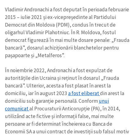
Vladimir Andronachi a fost deputat în perioada februarie
2015 – iulie 2021 și ex-vicepreședinte al Partidului
Democrat din Moldova (PDM), condus în trecut de
oligarhul Vladimir Plahotniuc. În R. Moldova, fostul
democrat figurează în mai multe dosare penale: „Frauda
bancară”, dosarul achiziționării blanchetelor pentru
pașapoarte și „Metalferos”.
În noiembrie 2022, Andronachi a fost expulzat de
autoritățile din Ucraina și reținut în dosarul „Frauda
bancară”. Ulterior, acesta a fost plasat în arest la
domiciliu, iar în august 2023
a fost eliberat
din arest la
domiciliu sub garanție personală. Conform
unui
comunicat
al Procuraturii Anticorupție (PA), în 2014,
utilizând acte fictive și informații false, mai multe
persoane ar fi determinat încheierea cu Banca de
Economii SA a unui contract de investiții sub falsul motiv
Trimite o informație
Despre ZdG