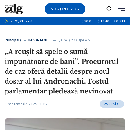
SUSȚINE ZDG
+6
Caută
+1
29
°C
, Chișinău
€
20.06
$
17.40
₽
0.213
Ştiri
+5
+2
Investigatii
Banii tăi
+4
Principală
—
IMPORTANTE
— „A reușit să spele o…
Video
+3
„A reușit să spele o sumă
Special
impunătoare de bani”. Procurorul
Blog
ZdGust
de caz oferă detalii despre noul
dosar al lui Andronachi. Fostul
parlamentar pledează nevinovat
5 septembrie 2025, 13:23
2568 viz.