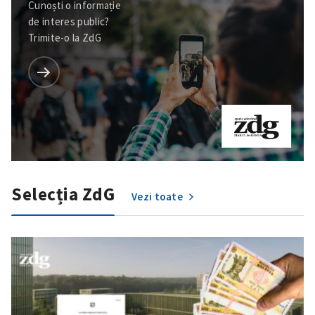
Cunoști o informație
de interes public?
Trimite-o la ZdG
Selecția ZdG
ȘTIREA MEA
Vezi toate
Titlu știre
+ Adaugă titlu
Fotografie
+ Încarcă imagine
Link media
+ Link media