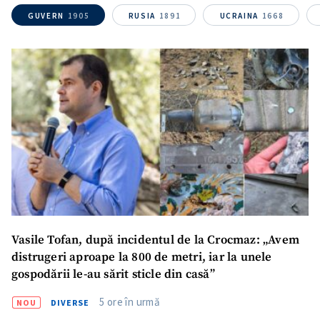
GUVERN
1905
RUSIA
1891
UCRAINA
1668
SUSȚINE
Vasile Tofan, după incidentul de la Crocmaz: „Avem
distrugeri aproape la 800 de metri, iar la unele
gospodării le-au sărit sticle din casă”
5 ore în urmă
NOU
DIVERSE