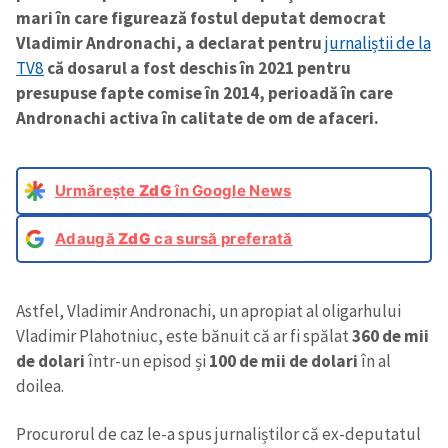
mari în care figurează fostul deputat democrat
Vladimir Andronachi, a declarat pentru
jurnaliștii de la
TV8
că dosarul a fost deschis în 2021 pentru
presupuse fapte comise în 2014, perioadă în care
Andronachi activa în calitate de om de afaceri.
Urmărește
ZdG
în Google News
Adaugă
ZdG
ca sursă preferată
Astfel, Vladimir Andronachi, un apropiat al oligarhului
Vladimir Plahotniuc, este bănuit că ar fi spălat
360 de mii
de dolari
într-un episod și
100 de mii de dolari
în al
doilea.
Procurorul de caz le-a spus jurnaliștilor că ex-deputatul