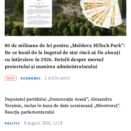
Mesajul știrei
+ Mesajul știrei
CONTACT SURSĂ
80 de milioane de lei pentru „Moldova HiTech Park”:
De ce banii de la bugetul de stat riscă să fie alocați
Sursă anonimă
cu întârziere în 2026. Detalii despre mersul
proiectului și numirea administratorului
Nume
+ Numele meu
1 oră în urmă
NOU
ECONOMIC
Email
+ Emailul meu
Deputatul partidului „Democrația Acasă”, Alexandru
Telefon
+ Telefon personal
Verșinin, inclus în baza de date ucraineană „Mirotvoreț”.
Reacția parlamentarului
Am citit și sunt de
acord cu
politica de
8 august 2026, 12:19
POLITIC
confidențialitate
.