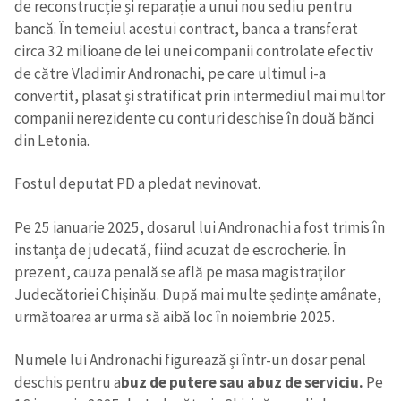
de reconstrucție și reparație a unui nou sediu pentru
in English
на русском
bancă. În temeiul acestui contract, banca a transferat
circa 32 milioane de lei unei companii controlate efectiv
de către Vladimir Andronachi, pe care ultimul i-a
convertit, plasat și stratificat prin intermediul mai multor
companii nerezidente cu conturi deschise în două bănci
din Letonia.
Fostul deputat PD a pledat nevinovat.
Pe 25 ianuarie 2025, dosarul lui Andronachi a fost trimis în
instanța de judecată, fiind acuzat de escrocherie. În
prezent, cauza penală se află pe masa magistraților
Judecătoriei Chișinău. După mai multe ședințe amânate,
următoarea ar urma să aibă loc în noiembrie 2025.
Numele lui Andronachi figurează și într-un dosar penal
deschis pentru a
buz de putere sau abuz de serviciu.
Pe