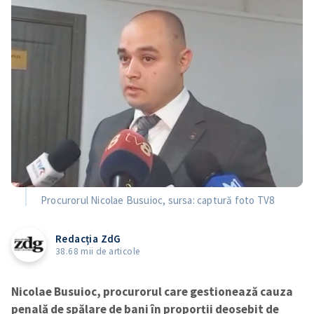
Procurorul Nicolae Busuioc, sursa: captură foto TV8
Redacția ZdG
38.68 mii de articole
Nicolae Busuioc, procurorul care gestionează cauza
penală de spălare de bani în proporții deosebit de