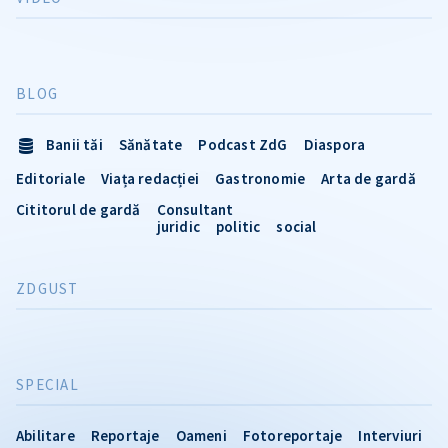
BLOG
Banii tăi
Sănătate
Podcast ZdG
Diaspora
Editoriale
Viața redacției
Gastronomie
Arta de gardă
Cititorul de gardă
Consultant
juridic
politic
social
ZDGUST
SPECIAL
Abilitare
Reportaje
Oameni
Fotoreportaje
Interviuri