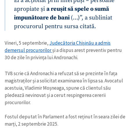
El a acționat prin interpuși – persoane
apropiate și
a reușit să spele o sumă
impunătoare de bani
(…)”, a subliniat
procurorul pentru sursa citată.
Vineri, 5 septembrie,
Judecătoria Chișinău a admis
demersul procurorilor
și a dispus arest preventiv pentru
30 de zile în privința lui Andronachi.
TV8 scrie că Andronachi a refuzat să se prezinte în fața
magistraților și a solicitat examinarea în lipsa sa. Avocatul
acestuia, Vladimir Moșneaga, spune că clientul său
pledează nevinovat și a cerut respingerea cererii
procurorilor.
Fostul deputat în Parlament a fost reținut în seara zilei de
marți, 2 septembrie 2025.