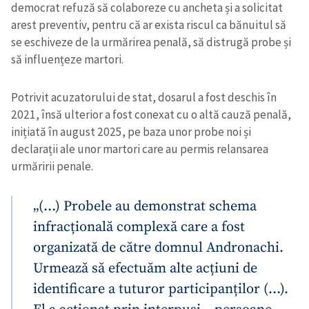
democrat refuză să colaboreze cu ancheta și a solicitat
arest preventiv, pentru că ar exista riscul ca bănuitul să
se eschiveze de la urmărirea penală, să distrugă probe și
să influențeze martori.
Potrivit acuzatorului de stat, dosarul a fost deschis în
2021, însă ulterior a fost conexat cu o altă cauză penală,
inițiată în august 2025, pe baza unor probe noi și
declarații ale unor martori care au permis relansarea
urmăririi penale.
„(…) Probele au demonstrat schema
infracțională complexă care a fost
organizată de către domnul Andronachi.
Urmează să efectuăm alte acțiuni de
identificare a tuturor participanților (…).