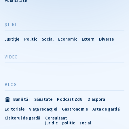
Publicitate
ŞTIRI
Justiție
Politic
Social
Economic
Extern
Diverse
VIDEO
BLOG
Banii tăi
Sănătate
Podcast ZdG
Diaspora
Editoriale
Viața redacției
Gastronomie
Arta de gardă
Cititorul de gardă
Consultant
juridic
politic
social