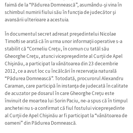
faimă de la “Pădurea Domnească”, asumându-şi vina în
schimbul numirii fiului său în funcţia de judecător şi
avansării ulterioare a acestuia.
În documentul secret adresat preşedintelui Nicolae
Timofti se arată că în urma unor informaţii operative s-a
stabilit că “Corneliu Creţu, în comun cu tatăl său
Gheorghe Creţu, atunci vicepreşedinte al Curţii de Apel
Chişinău, a participat la vânătoarea din 23 decembrie
2012, ce a avut loc cu încălcări în rezervaţia naturală
“Pădurea Domnească”. Totodată, procurorul Alexandru
Caraman, care participă în instanţa de judecată în calitate
de acuzator pe dosarul în care Gheorghe Creţu este
învinuit de moartea lui Sorin Paciu, ne-a spus că în timpul
anchetei nu s-a confirmat că fiul fostului vicepreşedinte
al Curţii de Apel Chişinău ar fi participat la “vânătoarea de
oameni” din Pădurea Domnească.