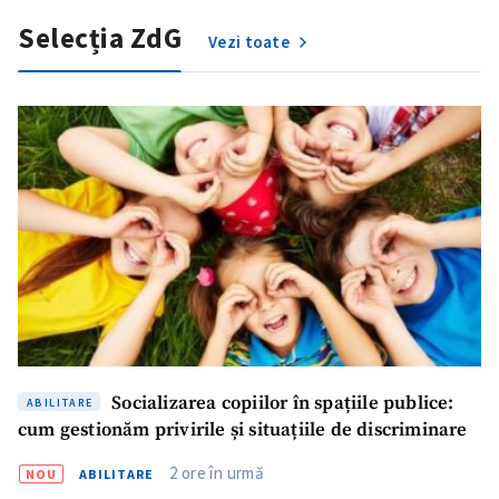
Selecția ZdG
Vezi toate
Am citit și sunt de
acord cu
politica de
confidențialitate
.
TRIMITE ȘTIREA
Socializarea copiilor în spațiile publice:
ABILITARE
cum gestionăm privirile și situațiile de discriminare
2 ore în urmă
NOU
ABILITARE