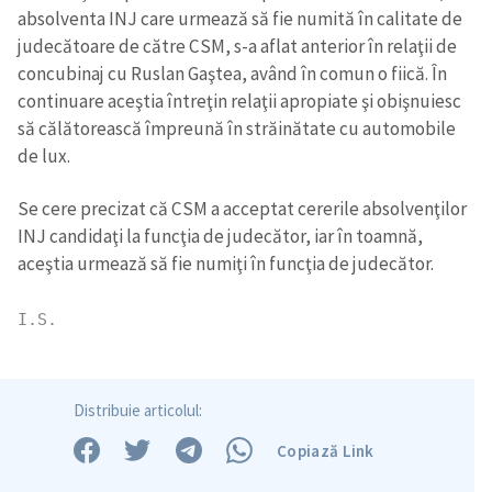
absolventa INJ care urmează să fie numită în calitate de
judecătoare de către CSM, s-a aflat anterior în relaţii de
concubinaj cu Ruslan Gaştea, având în comun o fiică. În
continuare aceştia întreţin relaţii apropiate şi obişnuiesc
să călătorească împreună în străinătate cu automobile
de lux.
Se cere precizat că CSM a acceptat cererile absolvenţilor
INJ candidaţi la funcţia de judecător, iar în toamnă,
aceştia urmează să fie numiţi în funcţia de judecător.
I.S.
Distribuie articolul:
ȘTIREA MEA
Copiază Link
Titlu știre
+ Adaugă titlu