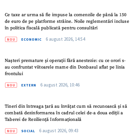
Ce taxe ar urma să fie impuse la comenzile de până la 150
de euro de pe platforme străine. Noile reglementări incluse
în politica fiscală publicată pentru consultări
6 august 2026, 14:54
NOU
ECONOMIC
Nașteri premature și operații fără anestezie: cu ce orori s-
au confruntat viitoarele mame din Donbasul aflat pe linia
frontului
6 august 2026, 10:46
NOU
EXTERN
Tineri din întreaga țară au învățat cum să recunoască și să
combată dezinformarea în cadrul celei de-a doua ediții a
Taberei de Reziliență Informațională
SUSȚINE
6 august 2026, 09:43
NOU
SOCIAL