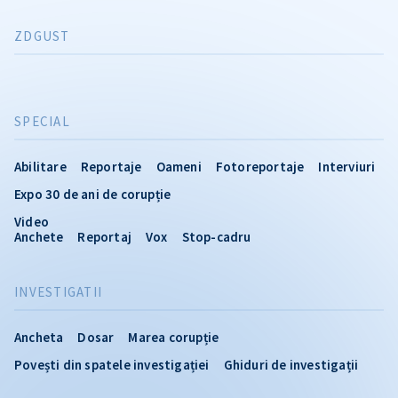
ZDGUST
SPECIAL
Abilitare
Reportaje
Oameni
Fotoreportaje
Interviuri
Expo 30 de ani de corupție
Video
Anchete
Reportaj
Vox
Stop-cadru
INVESTIGATII
Ancheta
Dosar
Marea corupție
Povești din spatele investigației
Ghiduri de investigații