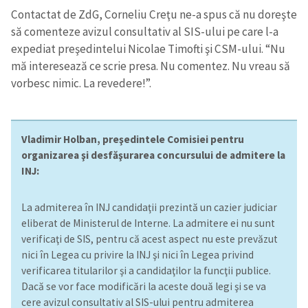
Contactat de ZdG, Corneliu Creţu ne-a spus că nu doreşte
să comenteze avizul consultativ al SIS-ului pe care l-a
expediat preşedintelui Nicolae Timofti şi CSM-ului. “Nu
mă interesează ce scrie presa. Nu comentez. Nu vreau să
vorbesc nimic. La revedere!”.
Vladimir Holban, preşedintele Comisiei pentru
organizarea şi desfăşurarea concursului de admitere la
INJ:
La admiterea în INJ candidaţii prezintă un cazier judiciar
Trimite o informație
Despre ZdG
eliberat de Ministerul de Interne. La admitere ei nu sunt
in English
на русском
verificaţi de SIS, pentru că acest aspect nu este prevăzut
nici în Legea cu privire la INJ şi nici în Legea privind
verificarea titularilor şi a candidaţilor la funcţii publice.
Dacă se vor face modificări la aceste două legi şi se va
cere avizul consultativ al SIS-ului pentru admiterea