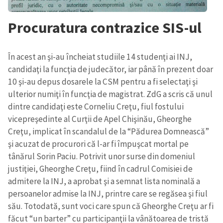
Procuratura contrazice SIS-ul
În acest an şi-au încheiat studiile 14 studenţi ai INJ,
candidaţi la funcţia de judecător, iar până în prezent doar
10 şi-au depus dosarele la CSM pentru a fi selectaţi şi
ulterior numiţi în funcţia de magistrat. ZdG a scris că unul
dintre candidaţi este Corneliu Creţu, fiul fostului
vicepreşedinte al Curţii de Apel Chişinău, Gheorghe
Creţu, implicat în scandalul de la “Pădurea Domnească”
şi acuzat de procurori că l-ar fi împuşcat mortal pe
tânărul Sorin Paciu. Potrivit unor surse din domeniul
justiţiei, Gheorghe Creţu, fiind în cadrul Comisiei de
admitere la INJ, a aprobat şi a semnat lista nominală a
persoanelor admise la INJ, printre care se regăsea şi fiul
său. Totodată, sunt voci care spun că Gheorghe Creţu ar fi
făcut “un barter” cu participanţii la vânătoarea de tristă