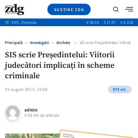
SUSȚINE ZDG
Caută
34
°C
, Chișinău
€
20.05
$
17.37
₽
0.214
Ştiri
+14
+11
Investigatii
Banii tăi
+1
+4
Principală
—
Investigatii
—
Ancheta
— SIS scrie Preşedintelui: Viitorii
Video
judecători…
SIS scrie Preşedintelui: Viitorii
Special
judecători implicaţi în scheme
Blog
+1
ZdGust
criminale
15 august 2013, 10:06
974 viz.
+1
admin
9.58 mii de articole