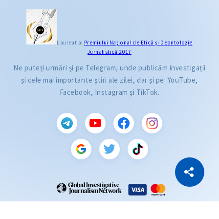
Laureat al
Premiului Naţional de Etică și Deontologie
Jurnalistică 2017
Ne puteți urmări și pe Telegram, unde publicăm investigații
și cele mai importante știri ale zilei, dar și pe: YouTube,
Facebook, Instagram și TikTok.
CITEȘTE
Citește articolul
Copiază Link
ZdG este membru al rețelei globale a jurnaliștilor de investigație (GIJN).