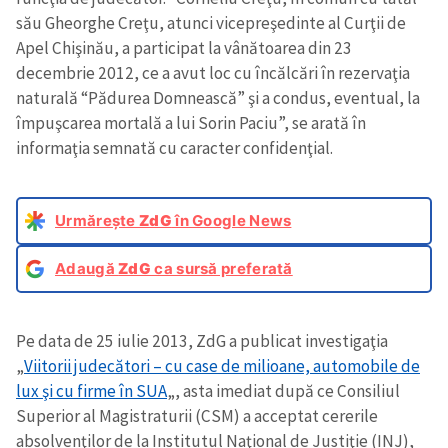
său Gheorghe Creţu, atunci vicepreşedinte al Curţii de
Apel Chişinău, a participat la vânătoarea din 23
decembrie 2012, ce a avut loc cu încălcări în rezervaţia
naturală “Pădurea Domnească” şi a condus, eventual, la
împuşcarea mortală a lui Sorin Paciu”, se arată în
informaţia semnată cu caracter confidenţial.
Urmărește
ZdG
în Google News
Adaugă
ZdG
ca sursă preferată
Pe data de 25 iulie 2013, ZdG a publicat investigaţia
„
Viitorii judecători – cu case de milioane, automobile de
lux şi cu firme în SUA
„, asta imediat după ce Consiliul
Superior al Magistraturii (CSM) a acceptat cererile
absolvenţilor de la Institutul Naţional de Justiţie (INJ),