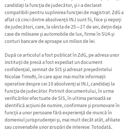
candidaţi la funcţia de judecător, şi i-a declarat
compatibili pentru suplinirea funcţiei de magistrat. ZdG a
aflat că cinci dintre absolvenţii INJ sunt fii, fiice şi nepoţi
de judecători, care, la vârsta de 25—27 de ani, deţin deja
case de milioane şi automobile de lux, firme în SUA şi
conturi bancare de aproape un milion de lei.
După ce articolul a fost publicat în ZdG, pe adresa unor
instituţii de presă a fost expediat un document
confidenţial, semnat de SIS şi adresat preşedintelui
Nicolae Timofti, în care apar mai multe informaţii
operative despre cei 10 absolvenţi ai INJ, candidaţi la
funcţia de judecător. Potrivit documentului, în urma
verificărilor efectuate de SIS, în ultima perioadă se
identifică acţiuni de numire, confirmare şi promovare în
funcţii a unor persoane fără experienţă de muncă în
domeniul jurisprudenţei şi, mai mult decât atât, afiliate
sau convenabile unor grupări de interese. Totodată,