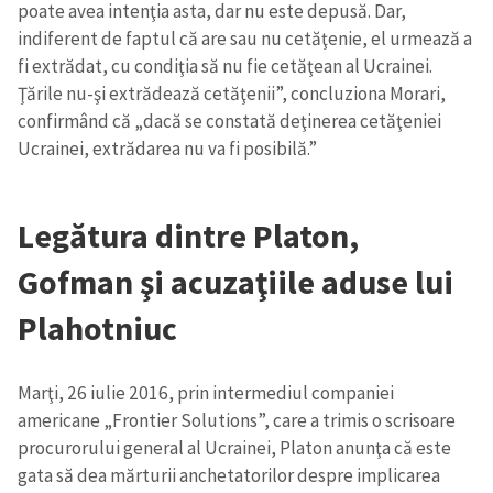
poate avea intenţia asta, dar nu este depusă. Dar,
indiferent de faptul că are sau nu cetăţenie, el urmează a
fi extrădat, cu condiţia să nu fie cetăţean al Ucrainei.
Ţările nu-şi extrădează cetăţenii”, concluziona Morari,
confirmând că „dacă se constată deţinerea cetăţeniei
Ucrainei, extrădarea nu va fi posibilă.”
Legătura dintre Platon,
Gofman şi acuzaţiile aduse lui
Plahotniuc
Marţi, 26 iulie 2016, prin intermediul companiei
Trimite o informație
Despre ZdG
americane „Frontier Solutions”, care a trimis o scrisoare
in English
на русском
procurorului general al Ucrainei, Platon anunţa că este
gata să dea mărturii anchetatorilor despre implicarea