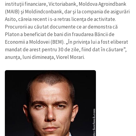
instituţii financiare, Victoriabank, Moldova Agroindbank
(MAIB) şi Moldindconbank, dar şi la compania de asigurări
Asito, căreia recent i s-a retras licenţa de activitate.
Procurorii au căutat documente ce ar demonstra că
Platon a beneficiat de bani din fraudarea Băncii de
Economii a Moldovei (BEM). „În privinţa lui a fost eliberat
mandat de arest pentru 30 de zile, fiind dat în căutare”,
anunţa, luni dimineaţa, Viorel Morari.