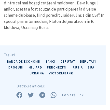
dintre cei mai bogaţi cetăţeni moldoveni. De-a lungul
anilor, acesta a fost acuzat de participarea la diverse
scheme dubioase, fiind poreclit „raiderul nr. 1 din CSI”. În
special prin intermediari, Platon deţine afaceri în R.
Moldova, Ucraina şi Rusia.
Tag-uri:
BANCA DE ECONOMII
BĂNCI
DEPUTAT
DEPUTAŢI
DROGURI
MILIARD
PERCHEZIȚII
RUSIA
SUA
UCRAINA
VICTORIABANK
Distribuie articolul:
Copiază Link