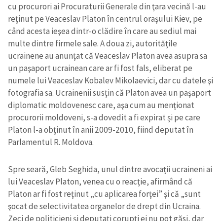
cu procurori ai Procuraturii Generale din ţara vecină l-au
reţinut pe Veaceslav Platon în centrul oraşului Kiev, pe
când acesta ieşea dintr-o clădire în care au sediul mai
multe dintre firmele sale. A doua zi, autorităţile
ucrainene au anunţat că Veaceslav Platon avea asupra sa
un paşaport ucrainean care ar fi fost fals, eliberat pe
numele lui Veaceslav Kobalev Mikolaevici, dar cu datele şi
fotografia sa. Ucrainenii susţin că Platon avea un paşaport
diplomatic moldovenesc care, aşa cum au menţionat
procurorii moldoveni, s-a dovedit a fi expirat şi pe care
Platon l-a obţinut în anii 2009-2010, fiind deputat în
Parlamentul R. Moldova.
Spre seară, Gleb Seghida, unul dintre avocaţii ucraineni ai
lui Veaceslav Platon, venea cu o reacţie, afirmând că
Platon ar fi fost reţinut „cu aplicarea forţei” şi că „sunt
şocat de selectivitatea organelor de drept din Ucraina.
Zeci de politicieni şi deputaţi corupţi ei nu pot găsi, dar