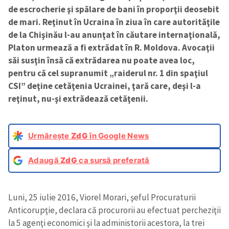
de escrocherie şi spălare de bani în proporţii deosebit
de mari. Reţinut în Ucraina în ziua în care autorităţile
de la Chişinău l-au anunţat în căutare internaţională,
Platon urmează a fi extrădat în R. Moldova. Avocaţii
săi susţin însă că extrădarea nu poate avea loc,
pentru că cel supranumit „raiderul nr. 1 din spaţiul
CSI” deţine cetăţenia Ucrainei, ţară care, deşi l-a
reţinut, nu-şi extrădează cetăţenii.
Urmărește
ZdG
în Google News
Adaugă
ZdG
ca sursă preferată
Luni, 25 iulie 2016, Viorel Morari, şeful Procuraturii
Anticorupţie, declara că procurorii au efectuat percheziţii
la 5 agenţi economici şi la administorii acestora, la trei