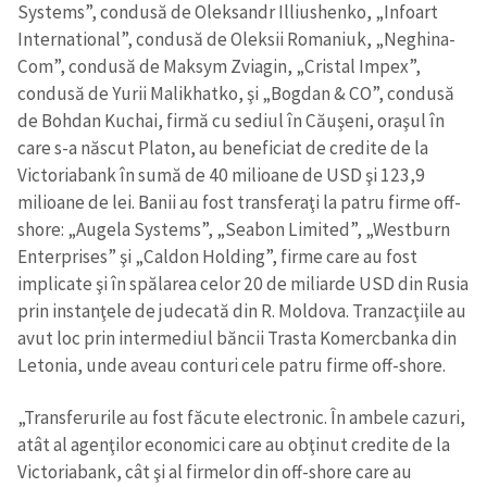
Systems”, condusă de Oleksandr Illiushenko, „Infoart
International”, condusă de Oleksii Romaniuk, „Neghina-
Com”, condusă de Maksym Zviagin, „Cristal Impex”,
condusă de Yurii Malikhatko, şi „Bogdan & CO”, condusă
de Bohdan Kuchai, firmă cu sediul în Căuşeni, oraşul în
care s-a născut Platon, au beneficiat de credite de la
Victoriabank în sumă de 40 milioane de USD şi 123,9
milioane de lei. Banii au fost transferaţi la patru firme off-
shore: „Augela Systems”, „Seabon Limited”, „Westburn
Enterprises” şi „Caldon Holding”, firme care au fost
implicate şi în spălarea celor 20 de miliarde USD din Rusia
prin instanţele de judecată din R. Moldova. Tranzacţiile au
avut loc prin intermediul băncii Trasta Komercbanka din
Letonia, unde aveau conturi cele patru firme off-shore.
„Transferurile au fost făcute electronic. În ambele cazuri,
atât al agenţilor economici care au obţinut credite de la
Victoriabank, cât şi al firmelor din off-shore care au