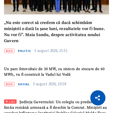
„Nu este corect să credem că dacă schimbăm
miniștrii o dată la șase luni, rezultatele vor fi bune.
Nu vor fi”. Maia Sandu, despre activitatea noului
Guvern
5 august 2026, 15:51
NOU
POLITIC
Un parc fotovoltaic de 30 MW, cu sistem de stocare de 60
MWh, va fi construit la Vadul lui Vodă
5 august 2026, 10:58
NOU
SOCIAL
CITEȘTE
Citește articolul
Copiază Link
Ședința Guvernului: Un colegiu cu predare în
LIVE
limba română urmează a fi deschis la Comrat. Miniștrii au