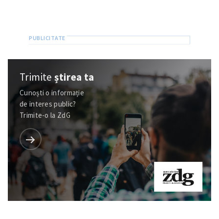
Trimite
știrea ta
Cunoști o informație
de interes public?
Trimite-o la ZdG