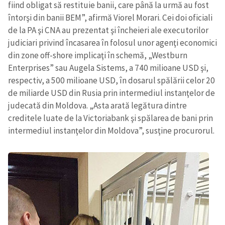
fiind obligat să restituie banii, care până la urmă au fost
întorşi din banii BEM”, afirmă Viorel Morari. Cei doi oficiali
de la PA şi CNA au prezentat şi încheieri ale executorilor
judiciari privind încasarea în folosul unor agenţi economici
din zone off-shore implicaţi în schemă, „Westburn
Enterprises” sau Augela Sistems, a 740 milioane USD şi,
respectiv, a 500 milioane USD, în dosarul spălării celor 20
de miliarde USD din Rusia prin intermediul instanţelor de
judecată din Moldova. „Asta arată legătura dintre
creditele luate de la Victoriabank şi spălarea de bani prin
intermediul instanţelor din Moldova”, susţine procurorul.