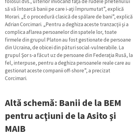
folosul dvs., ulterior invocând faţă de rudele prietenului
să vă întoarcă banii pe care i-aţi împrumutat”, explică
Morari. „E o procedură clasică de spălare de bani”, explică
SUSȚINE
Adrian Corcimari. „Pentru a deghiza aceste tranzacţii şi a
complica aflarea persoanelor din spatele lor, toate
firmele din grupul Platon au fost gestionate de persoane
din Ucraina, de obicei din pături social-vulnerabile. La
grupul Şor s-a făcut uz de persoane din Federaţia Rusă, la
fel, interpuse, pentru a deghiza persoanele reale care au
gestionat aceste companii off-shore”, a precizat
Corcimari.
Altă schemă: Banii de la BEM
pentru acţiuni de la Asito şi
MAIB