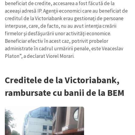
beneficiat de credite, accesarea a fost făcută de la
aceeaşi adresă IP. Agenţii economici care au beneficiat de
creditul de la Victoriabank erau gestionaţi de persoane
interpuse, care, de facto, nu au avut intenţia creării
firmelor şi desfăşurării unor activităţi economice.
Beneficiar efectiv în acest caz, potrivit probelor
administrate în cadrul urmăririi penale, este Veaceslav
ȘTIREA MEA
Platon”, a declarat Viorel Morari.
Titlu știre
+ Adaugă titlu
Creditele de la Victoriabank,
Fotografie
+ Încarcă imagine
rambursate cu banii de la BEM
Link media
+ Link media
Mesajul știrei
+ Mesajul știrei