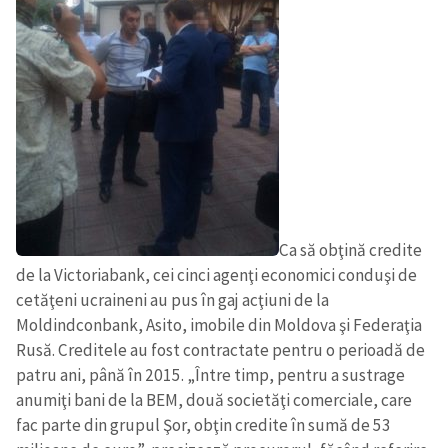
CONTACT SURSĂ
Sursă anonimă
Nume
+ Numele meu
Email
+ Emailul meu
Telefon
+ Telefon personal
Ca să obţină credite
de la Victoriabank, cei cinci agenţi economici conduşi de
Am citit și sunt de
cetăţeni ucraineni au pus în gaj acţiuni de la
acord cu
politica de
Moldindconbank, Asito, imobile din Moldova şi Federaţia
confidențialitate
.
Rusă. Creditele au fost contractate pentru o perioadă de
TRIMITE ȘTIREA
patru ani, până în 2015. „Între timp, pentru a sustrage
anumiţi bani de la BEM, două societăţi comerciale, care
fac parte din grupul Şor, obţin credite în sumă de 53