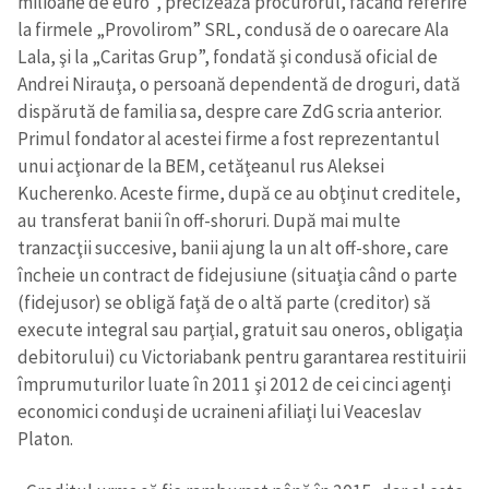
milioane de euro”, precizează procurorul, făcând referire
la firmele „Provolirom” SRL, condusă de o oarecare Ala
Lala, şi la „Caritas Grup”, fondată şi condusă oficial de
Andrei Nirauţa, o persoană dependentă de droguri, dată
dispărută de familia sa, despre care ZdG scria anterior.
Primul fondator al acestei firme a fost reprezentantul
unui acţionar de la BEM, cetăţeanul rus Aleksei
Kucherenko. Aceste firme, după ce au obţinut creditele,
au transferat banii în off-shoruri. După mai multe
tranzacţii succesive, banii ajung la un alt off-shore, care
încheie un contract de fidejusiune (situaţia când o parte
(fidejusor) se obligă faţă de o altă parte (creditor) să
execute integral sau parţial, gratuit sau oneros, obligaţia
debitorului) cu Victoriabank pentru garantarea restituirii
împrumuturilor luate în 2011 şi 2012 de cei cinci agenţi
economici conduşi de ucraineni afiliaţi lui Veaceslav
Platon.