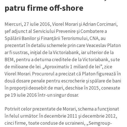
patru firme off-shore
Miercuri, 27 iulie 2016, Viorel Morari şi Adrian Corcimari,
şef adjunct al Serviciului Prevenire şi Combatere a
Spălării Banilor şi Finanţării Terorismului, CNA, au
prezentat în detaliu schemele prin care Veaceslav Platon
ar fi sustras, iniţial de la Victoriabank, iar ulterior de la
BEM, pentru a deturna creditele de la Victoriabank, sute
de milioane de lei. „Aproximativ 1 miliard de lei”, zice
Viorel Morari. Procurorul a precizat că Platon figurează în
două dosare penale pentru escrocherie şi spălare de bani
în proporţii deosebit de mari, deschise în 2015, conexate
pe 19 iulie 2016 într-un singur dosar.
Potrivit celor prezentate de Morari, schema a funcţionat
în felul următor: În decembrie 2011 şi decembrie 2012,
cinci firme, toate conduse de ucraineni, „Semgroup-