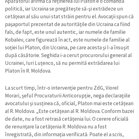
Apărătorul afirma că reţinerea lui Platon e o comandă
politică, iar Ucraina se pregăteşte să-şi extrădeze un
cetăţean al său unui stat străin pentru el. Avocaţii spun că
paşaportul prezentat de autorităţile din Ucraina ca fiind
fals, de fapt, este unul autentic, iar numele de familie
Kobalev, care figurează în act, este numele de familie al
soţiei lui Platon, din Ucraina, pe care acesta şi l-a însuşit
după căsătorie. Seghida i-a cerut procurorului general al
Ucrainei, Iuri Luţenco, să nu permită extrădarea lui
Platon în R. Moldova.
La scurt timp, într-o intervenţie pentru ZdG, Viorel
Morari, şeful Procuraturii Anticorupţie, nega declaraţiile
avocatului şi susţinea că, oficial, Platon mai este cetăţean
al R. Moldova. „Este cetăţean al R. Moldova. Conform bazei
de date, nu a fost retrasă cetăţenia lui. O cerere oficială
de renunţare la cetăţenia R. Moldova nu a fost
înregistrată, din informaţia verificată. Poate el a scris,