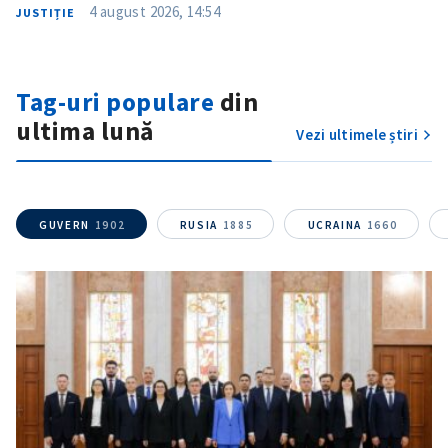
4 august 2026, 14:54
JUSTIȚIE
Tag-uri populare
din
ultima lună
Vezi ultimele știri
GUVERN
1902
RUSIA
1885
UCRAINA
1660