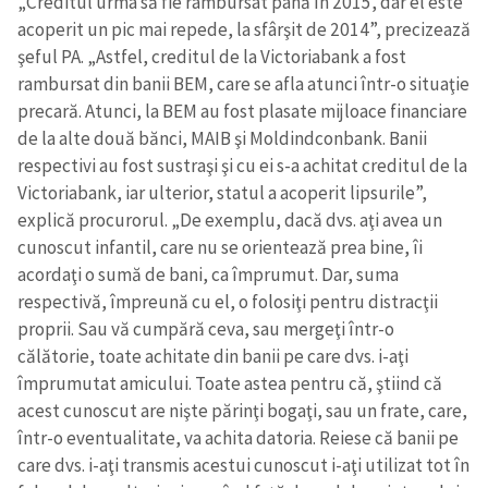
„Creditul urma să fie rambursat până în 2015, dar el este
acoperit un pic mai repede, la sfârşit de 2014”, precizează
şeful PA. „Astfel, creditul de la Victoriabank a fost
rambursat din banii BEM, care se afla atunci într-o situaţie
precară. Atunci, la BEM au fost plasate mijloace financiare
de la alte două bănci, MAIB şi Moldindconbank. Banii
respectivi au fost sustraşi şi cu ei s-a achitat creditul de la
Victoriabank, iar ulterior, statul a acoperit lipsurile”,
explică procurorul. „De exemplu, dacă dvs. aţi avea un
cunoscut infantil, care nu se orientează prea bine, îi
acordaţi o sumă de bani, ca împrumut. Dar, suma
respectivă, împreună cu el, o folosiţi pentru distracţii
proprii. Sau vă cumpără ceva, sau mergeţi într-o
călătorie, toate achitate din banii pe care dvs. i-aţi
împrumutat amicului. Toate astea pentru că, ştiind că
acest cunoscut are nişte părinţi bogaţi, sau un frate, care,
într-o eventualitate, va achita datoria. Reiese că banii pe
care dvs. i-aţi transmis acestui cunoscut i-aţi utilizat tot în