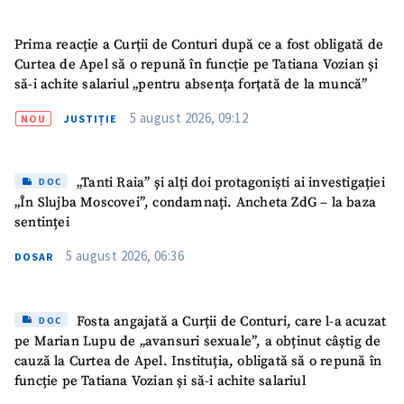
Prima reacție a Curții de Conturi după ce a fost obligată de
Curtea de Apel să o repună în funcție pe Tatiana Vozian și
să-i achite salariul „pentru absența forțată de la muncă”
5 august 2026, 09:12
NOU
JUSTIȚIE
„Tanti Raia” și alți doi protagoniști ai investigației
DOC
„În Slujba Moscovei”, condamnați. Ancheta ZdG – la baza
sentinței
5 august 2026, 06:36
DOSAR
Fosta angajată a Curții de Conturi, care l-a acuzat
DOC
pe Marian Lupu de „avansuri sexuale”, a obținut câștig de
cauză la Curtea de Apel. Instituția, obligată să o repună în
funcție pe Tatiana Vozian și să-i achite salariul