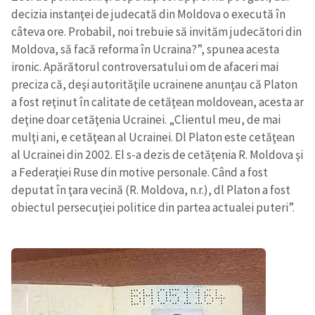
decizia instanţei de judecată din Moldova o execută în
câteva ore. Probabil, noi trebuie să invităm judecători din
Moldova, să facă reforma în Ucraina?”, spunea acesta
ironic. Apărătorul controversatului om de afaceri mai
preciza că, deşi autorităţile ucrainene anunţau că Platon
a fost reţinut în calitate de cetăţean moldovean, acesta ar
deţine doar cetăţenia Ucrainei. „Clientul meu, de mai
mulţi ani, e cetăţean al Ucrainei. Dl Platon este cetăţean
al Ucrainei din 2002. El s-a dezis de cetăţenia R. Moldova şi
a Federaţiei Ruse din motive personale. Când a fost
deputat în ţara vecină (R. Moldova, n.r.), dl Platon a fost
obiectul persecuţiei politice din partea actualei puteri”.