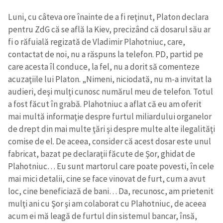
Luni, cu câteva ore înainte de a fi reţinut, Platon declara
pentru ZdG că se află la Kiev, precizând că dosarul său ar
fi o răfuială regizată de Vladimir Plahotniuc, care,
contactat de noi, nu a răspuns la telefon. PD, partid pe
care acesta îl conduce, la fel, nu a dorit să comenteze
acuzaţiile lui Platon. „Nimeni, niciodată, nu m-a invitat la
audieri, deşi mulţi cunosc numărul meu de telefon. Totul
a fost făcut în grabă. Plahotniuc a aflat că eu am oferit
mai multă informaţie despre furtul miliardului organelor
de drept din mai multe ţări şi despre multe alte ilegalităţi
comise de el. De aceea, consider că acest dosar este unul
fabricat, bazat pe declaraţii făcute de Şor, ghidat de
Plahotniuc… Eu sunt martorul care poate povesti, în cele
mai mici detalii, cine se face vinovat de furt, cum a avut
loc, cine beneficiază de bani… Da, recunosc, am prietenit
mulţi ani cu Şor şi am colaborat cu Plahotniuc, de aceea
acum ei mă leagă de furtul din sistemul bancar, însă,