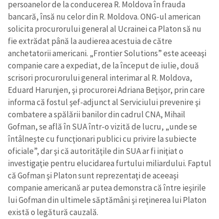
persoanelor de la conducerea R. Moldova în frauda
bancară, însă nu celor din R. Moldova. ONG-ul american
solicita procurorului general al Ucrainei ca Platon să nu
fie extrădat până la audierea acestuia de către
anchetatorii americani. „Frontier Solutions” este aceeaşi
companie care a expediat, de la început de iulie, două
scrisori procurorului general interimar al R. Moldova,
Eduard Harunjen, şi procurorei Adriana Beţişor, prin care
informa că fostul şef-adjunct al Serviciului prevenire şi
combatere a spălării banilor din cadrul CNA, Mihail
Gofman, se află în SUA într-o vizită de lucru, „unde se
întâlneşte cu funcţionari publici cu privire la subiecte
oficiale”, dar şi că autorităţile din SUA ar fi iniţiat o
investigaţie pentru elucidarea furtului miliardului. Faptul
că Gofman şi Platon sunt reprezentaţi de aceeaşi
companie americană ar putea demonstra că între ieşirile
lui Gofman din ultimele săptămâni şi reţinerea lui Platon
există o legătură cauzală.