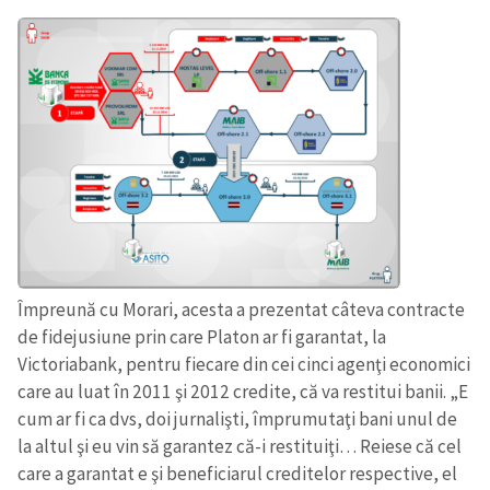
Împreună cu Morari, acesta a prezentat câteva contracte
de fidejusiune prin care Platon ar fi garantat, la
Victoriabank, pentru fiecare din cei cinci agenţi economici
care au luat în 2011 şi 2012 credite, că va restitui banii. „E
cum ar fi ca dvs, doi jurnalişti, împrumutaţi bani unul de
la altul şi eu vin să garantez că-i restituiţi… Reiese că cel
care a garantat e şi beneficiarul creditelor respective, el