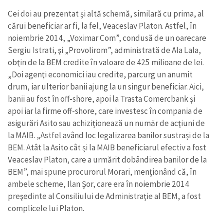
Cei doi au prezentat şi altă schemă, similară cu prima, al
cărui beneficiar ar fi, la fel, Veaceslav Platon. Astfel, în
noiembrie 2014, „Voximar Com”, condusă de un oarecare
Sergiu Istrati, şi „Provolirom”, administrată de Ala Lala,
obţin de la BEM credite în valoare de 425 milioane de lei.
„Doi agenţi economici iau credite, parcurg un anumit
drum, iar ulterior banii ajung la un singur beneficiar. Aici,
banii au fost în off-shore, apoi la Trasta Comercbank şi
apoi iar la firme off-shore, care investesc în compania de
asigurări Asito sau achiziţionează un număr de acţiuni de
la MAIB. „Astfel având loc legalizarea banilor sustraşi de la
BEM. Atât la Asito cât şi la MAIB beneficiarul efectiv a fost
Veaceslav Platon, care a urmărit dobândirea banilor de la
BEM”, mai spune procurorul Morari, menţionând că, în
ambele scheme, Ilan Şor, care era în noiembrie 2014
preşedinte al Consiliului de Administraţie al BEM, a fost
complicele lui Platon.