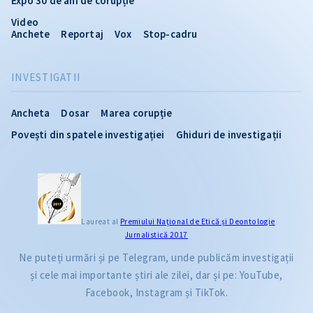
Expo 30 de ani de corupție
Video
Anchete
Reportaj
Vox
Stop-cadru
INVESTIGATII
Ancheta
Dosar
Marea corupție
Povești din spatele investigației
Ghiduri de investigații
Laureat al
Premiului Naţional de Etică și Deontologie
Jurnalistică 2017
Ne puteți urmări și pe Telegram, unde publicăm investigații
și cele mai importante știri ale zilei, dar și pe: YouTube,
Facebook, Instagram și TikTok.