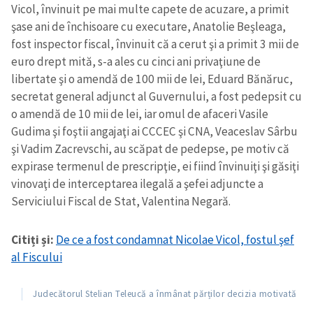
Vicol, învinuit pe mai multe capete de acuzare, a primit
şase ani de închisoare cu executare, Anatolie Beşleaga,
fost inspector fiscal, învinuit că a cerut şi a primit 3 mii de
euro drept mită, s-a ales cu cinci ani privaţiune de
libertate şi o amendă de 100 mii de lei, Eduard Bănăruc,
secretat general adjunct al Guvernului, a fost pedepsit cu
o amendă de 10 mii de lei, iar omul de afaceri Vasile
Gudima şi foştii angajaţi ai CCCEC şi CNA, Veaceslav Sârbu
şi Vadim Zacrevschi, au scăpat de pedepse, pe motiv că
expirase termenul de prescripţie, ei fiind învinuiţi şi găsiţi
vinovaţi de interceptarea ilegală a şefei adjuncte a
Serviciului Fiscal de Stat, Valentina Negară.
Citiți și:
De ce a fost condamnat Nicolae Vicol, fostul şef
al Fiscului
Judecătorul Stelian Teleucă a înmânat părților decizia motivată