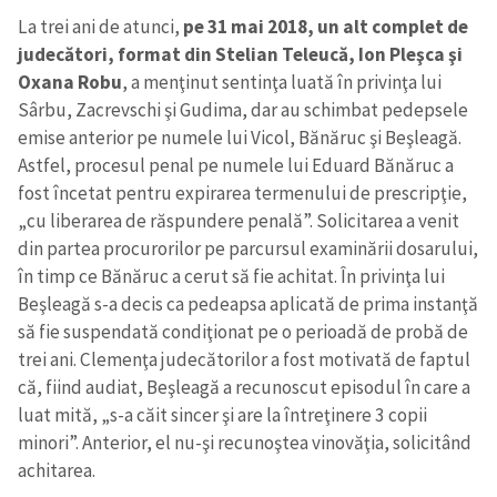
La trei ani de atunci,
pe 31 mai 2018, un alt complet de
judecători, format din Stelian Teleucă, Ion Pleşca şi
Oxana Robu
, a menţinut sentinţa luată în privinţa lui
Sârbu, Zacrevschi şi Gudima, dar au schimbat pedepsele
emise anterior pe numele lui Vicol, Bănăruc şi Beşleagă.
Astfel, procesul penal pe numele lui Eduard Bănăruc a
fost încetat pentru expirarea termenului de prescripţie,
„cu liberarea de răspundere penală”. Solicitarea a venit
din partea procurorilor pe parcursul examinării dosarului,
în timp ce Bănăruc a cerut să fie achitat. În privinţa lui
Beşleagă s-a decis ca pedeapsa aplicată de prima instanţă
să fie suspendată condiţionat pe o perioadă de probă de
trei ani. Clemenţa judecătorilor a fost motivată de faptul
că, fiind audiat, Beşleagă a recunoscut episodul în care a
luat mită, „s-a căit sincer şi are la întreţinere 3 copii
minori”. Anterior, el nu-şi recunoştea vinovăţia, solicitând
achitarea.