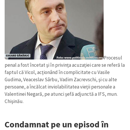
Procesul
penal a fost încetat şi în privinţa acuzaţiei care se referă la
faptul că Vicol, acţionând în complicitate cu Vasile
Gudima, Veaceslav Sârbu, Vadim Zacrevschi, şi cu alte
persoane, a încălcat inviolabilitatea vieţii personale a
Trimite o informație
Despre ZdG
in English
на русском
Valentinei Negară, pe atunci şefă adjunctă a IFS, mun.
Chişinău.
Condamnat pe un episod în