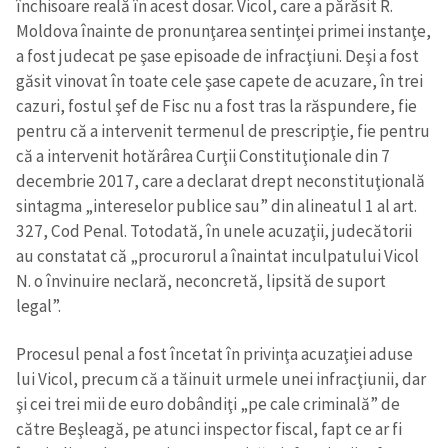
închisoare reală în acest dosar. Vicol, care a părăsit R.
Moldova înainte de pronunţarea sentinţei primei instanţe,
a fost judecat pe şase episoade de infracţiuni. Deşi a fost
găsit vinovat în toate cele şase capete de acuzare, în trei
cazuri, fostul şef de Fisc nu a fost tras la răspundere, fie
pentru că a intervenit termenul de prescripţie, fie pentru
că a intervenit hotărârea Curţii Constituţionale din 7
decembrie 2017, care a declarat drept neconstituţională
sintagma „intereselor publice sau” din alineatul 1 al art.
327, Cod Penal. Totodată, în unele acuzaţii, judecătorii
au constatat că „procurorul a înaintat inculpatului Vicol
N. o învinuire neclară, neconcretă, lipsită de suport
legal”.
Procesul penal a fost încetat în privinţa acuzaţiei aduse
lui Vicol, precum că a tăinuit urmele unei infracţiunii, dar
şi cei trei mii de euro dobândiţi „pe cale criminală” de
către Beşleagă, pe atunci inspector fiscal, fapt ce ar fi