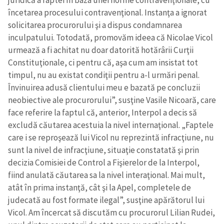
încetarea procesului contravenţional. Instanţa a ignorat
solicitarea procurorului şi a dispus condamnarea
Email
+ Emailul meu
inculpatului. Totodată, promovăm ideea că Nicolae Vicol
urmează a fi achitat nu doar datorită hotărârii Curţii
Telefon
+ Telefon personal
Constituţionale, ci pentru că, aşa cum am insistat tot
timpul, nu au existat condiţii pentru a-l urmări penal.
Am citit și sunt de
Învinuirea adusă clientului meu e bazată pe concluzii
acord cu
politica de
confidențialitate
.
neobiective ale procurorului”, susţine Vasile Nicoară, care
face referire la faptul că, anterior, Interpol a decis să
TRIMITE ȘTIREA
excludă căutarea acestuia la nivel internaţional. „Faptele
care i se reproşează lui Vicol nu reprezintă infracţiune, nu
sunt la nivel de infracţiune, situaţie constatată şi prin
decizia Comisiei de Control a Fişierelor de la Interpol,
fiind anulată căutarea sa la nivel interaţional. Mai mult,
atât în prima instanţă, cât şi la Apel, completele de
judecată au fost formate ilegal”, susţine apărătorul lui
Vicol. Am încercat să discutăm cu procurorul Lilian Rudei,