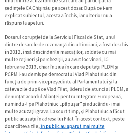
unul dintre acuzatorii de stat care au participat la
şedinţele CA Chişinău pe acest dosar. După ce i-am
explicat subiectul, acesta a închis, iar ulterior nu a
răspuns la apeluri.
Dosarul corupţiei de la Serviciul Fiscal de Stat, unul
dintre dosarele de rezonanţă din ultimii ani, a fost deschis
în 2012, însă descinderile mascaţilor, soldate cu mai
multe reţineri şi percheziţii, au avut loc vineri, 15
februarie 2013, chiar în ziua în care deputaţii PLDM şi
PCRM l-au demis pe democratul Vlad Plahotniuc din
funcţia de prim-vicepreşedinte al Parlamentului şi la
câteva zile după ce Vlad Filat, liderul de atunci al PLDM, a
denunţat acordul Alianţei pentru Integrare Europeană,
numindu-l pe Plahotniuc „păpuşar” şi aducându-i mai
multe acuzaţii grave. La scurt timp, şi Plahotniuc a făcut
public acuzaţii în adresa lui Filat. În acest context, peste
doar câteva zile,
în public au apărut mai multe