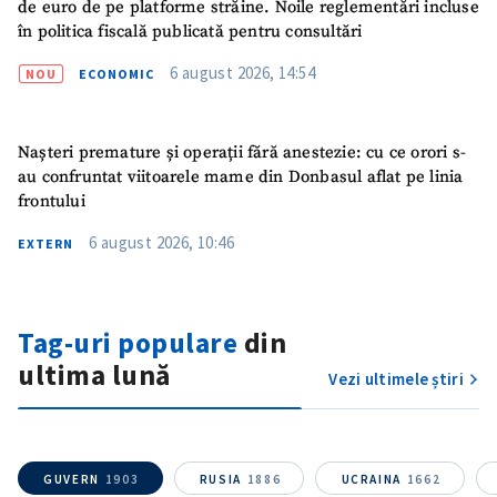
de euro de pe platforme străine. Noile reglementări incluse
în politica fiscală publicată pentru consultări
6 august 2026, 14:54
NOU
ECONOMIC
Nașteri premature și operații fără anestezie: cu ce orori s-
au confruntat viitoarele mame din Donbasul aflat pe linia
frontului
6 august 2026, 10:46
EXTERN
Tag-uri populare
din
ultima lună
Vezi ultimele știri
GUVERN
1903
RUSIA
1886
UCRAINA
1662