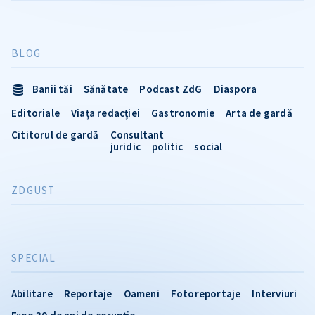
BLOG
Banii tăi
Sănătate
Podcast ZdG
Diaspora
Editoriale
Viața redacției
Gastronomie
Arta de gardă
Cititorul de gardă
Consultant
juridic
politic
social
ZDGUST
SPECIAL
Abilitare
Reportaje
Oameni
Fotoreportaje
Interviuri