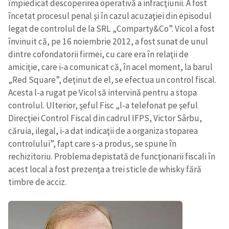
împiedicat descoperirea operativă a infracţiunii. A fost
încetat procesul penal şi în cazul acuzaţiei din episodul
legat de controlul de la SRL „Comparty&Co”. Vicol a fost
învinuit că, pe 16 noiembrie 2012, a fost sunat de unul
dintre cofondatorii firmei, cu care era în relaţii de
amiciţie, care i-a comunicat că, în acel moment, la barul
„Red Square”, deţinut de el, se efectua un control fiscal.
Acesta l-a rugat pe Vicol să intervină pentru a stopa
controlul. Ulterior, şeful Fisc „l-a telefonat pe şeful
Direcţiei Control Fiscal din cadrul IFPS, Victor Sârbu,
căruia, ilegal, i-a dat indicaţii de a organiza stoparea
controlului”, fapt care s-a produs, se spune în
rechizitoriu. Problema depistată de funcţionarii fiscali în
acest local a fost prezenţa a trei sticle de whisky fără
timbre de acciz.