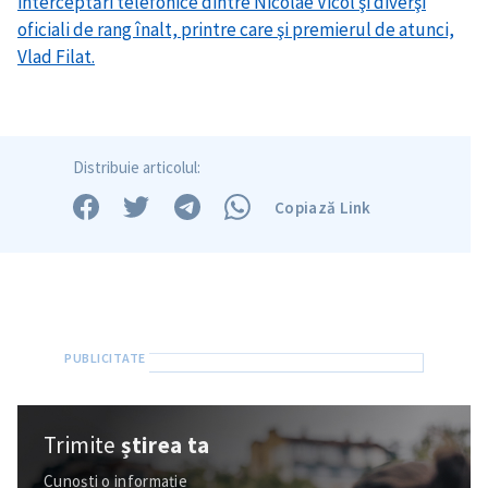
interceptări telefonice dintre Nicolae Vicol şi diverşi
oficiali de rang înalt, printre care şi premierul de atunci,
Vlad Filat.
Distribuie articolul:
Copiază Link
SUSȚINE
Trimite
știrea ta
Cunoști o informație