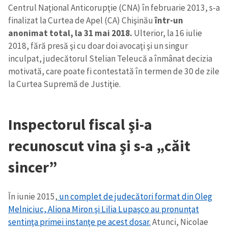
Centrul Naţional Anticorupţie (CNA) în februarie 2013, s-a
finalizat la Curtea de Apel (CA) Chişinău
într-un
anonimat total, la 31 mai 2018.
Ulterior, la 16 iulie
2018, fără presă şi cu doar doi avocaţi şi un singur
inculpat, judecătorul Stelian Teleucă a înmânat decizia
motivată, care poate fi contestată în termen de 30 de zile
la Curtea Supremă de Justiţie.
Inspectorul fiscal şi-a
recunoscut vina şi s-a „căit
sincer”
În iunie 2015,
un complet de judecători format din Oleg
Melniciuc, Aliona Miron şi Lilia Lupaşco au pronunţat
sentinţa primei instanţe pe acest dosar.
Atunci, Nicolae