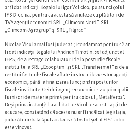
ar fi dat indicaţii ilegale lui Igor Velicico, pe atunci şeful
IFS Drochia, pentru ca acesta să anuleze ca plătitori de
TVA agenţii economici SRL „Climcom Nord”, SRL
„Climcom-Agrogrup” şi SRL „Filgrad”.
Nicolae Vicol a mai fost judecat şi condamnat pentru că ar
fi dat indicaţii ilegale lui Andrian Timotin, şef adjunct al
IFPS, de a retrage colaboratorii de la posturile fiscale
instituite la SRL „Ecooptim” şi SRL „Transfiermet” şi de a
restitui facturile fiscale aflate în stocurile acestor agenţi
economici, până la finalizarea funcţionării posturilor
fiscale instituite. Cei doi agenţi economici erau principalii
furnizori de materie primă pentru colosul „Metalferos”.
Deşi prima instanţă l-a achitat pe Vicol pe acest capăt de
acuzare, constatând că acesta nu ar fi încălcat legislaţia,
judecătorii de la Apel au decis că fostul şef al FISC-ului
este vinovat.