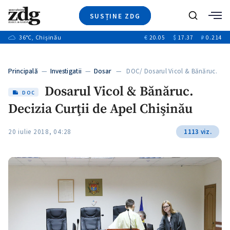
SUSȚINE ZDG
+2
Caută
+1
36
°C
, Chișinău
€
20.05
$
17.37
₽
0.214
Ştiri
+11
+9
Investigatii
Banii tăi
+1
+3
Principală
—
Investigatii
—
Dosar
— DOC/ Dosarul Vicol & Bănăruc.
Video
…
+1
Dosarul Vicol & Bănăruc.
Special
DOC
Decizia Curţii de Apel Chişinău
Blog
+1
ZdGust
20 iulie 2018, 04:28
1113 viz.
+1