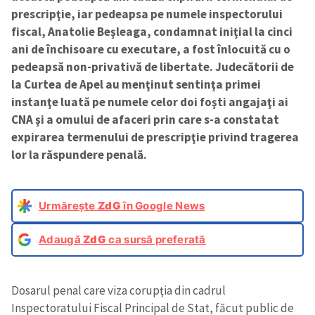
prescripţie, iar pedeapsa pe numele inspectorului
fiscal, Anatolie Beşleaga, condamnat iniţial la cinci
ani de închisoare cu executare, a fost înlocuită cu o
pedeapsă non-privativă de libertate. Judecătorii de
la Curtea de Apel au menţinut sentinţa primei
instanţe luată pe numele celor doi foşti angajaţi ai
CNA şi a omului de afaceri prin care s-a constatat
expirarea termenului de prescripţie privind tragerea
lor la răspundere penală.
Urmărește
ZdG
în Google News
Adaugă
ZdG
ca sursă preferată
Dosarul penal care viza corupţia din cadrul
Inspectoratului Fiscal Principal de Stat, făcut public de