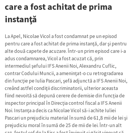
care a fost achitat de prima
instanţă
La Apel, Nicolae Vicol a fost condamnat pe un episod
pentru care a fost achitat de prima instanţă, dar şi pentru
alte două capete de acuzare. Într-un prim episod care i-a
adus condamnarea, Vicol a fost acuzat că, prin
intermediul şefului IFS Anenii Noi, Alexandru Cuflic,
contrar Codului Muncii, a ameninţat-o cu retrogradarea
din funcţie pe Iulia Pascari, şefă adjunctă a IFS Anenii Noi,
creând astfel condiţii discriminatorii, ulterior aceasta
fiind nevoită să depună cerere de demisie din funcţia de
inspector principal în Direcţia control fiscal a IFS Anenii
Noi. Instanţa a decis ca Nicolae Vicol să-i achite Iuliei
Pascari un prejudiciu material în sumă de 61,8 mii de lei şi
prejudiciu moral în sumă de 25 de mii de lei. Într-un alt
caz, fostul şef de la Fisc a fost învinuit şi găsit vinovat că