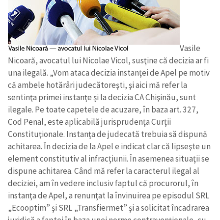
ȘTIREA MEA
Titlu știre
+ Adaugă titlu
Vasile
Nicoară, avocatul lui Nicolae Vicol, susţine că decizia ar fi
Fotografie
+ Încarcă imagine
una ilegală. „Vom ataca decizia instanţei de Apel pe motiv
că ambele hotărâri judecătoreşti, şi aici mă refer la
sentinţa primei instanţe şi la decizia CA Chişinău, sunt
Link media
+ Link media
ilegale. Pe toate capetele de acuzare, în baza art. 327,
Cod Penal, este aplicabilă jurisprudenţa Curţii
Constituţionale. Instanţa de judecată trebuia să dispună
achitarea. În decizia de la Apel e indicat clar că lipseşte un
Mesajul știrei
+ Mesajul știrei
element constitutiv al infracţiunii. În asemenea situaţii se
dispune achitarea. Când mă refer la caracterul ilegal al
CONTACT SURSĂ
deciziei, am în vedere inclusiv faptul că procurorul, în
instanţa de Apel, a renunţat la învinuirea pe episodul SRL
Sursă anonimă
„Ecooptim” şi SRL „Transfiermet” şi a solicitat încadrarea
Nume
+ Numele meu
juridică a faptei în baza unei norme contravenţionale, cu