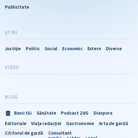
Publicitate
ŞTIRI
Justiție
Politic
Social
Economic
Extern
Diverse
VIDEO
BLOG
Banii tăi
Sănătate
Podcast ZdG
Diaspora
Editoriale
Viața redacției
Gastronomie
Arta de gardă
Cititorul de gardă
Consultant