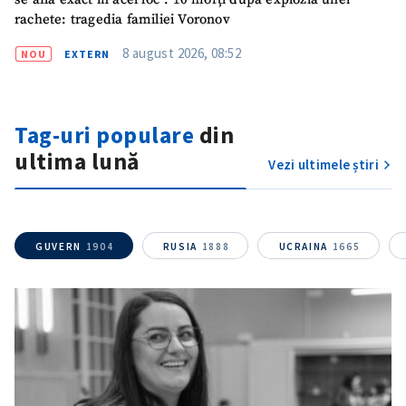
rachete: tragedia familiei Voronov
8 august 2026, 08:52
NOU
EXTERN
Tag-uri populare
din
ultima lună
Vezi ultimele știri
GUVERN
1904
RUSIA
1888
UCRAINA
1665