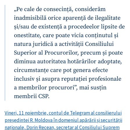
„Pe cale de consecință, considerăm
inadmisibilă orice aparență de ilegalitate
și/sau de existență a procedeelor lipsite de
onestitate, care poate vicia conținutul și
natura juridică a activității Consiliului
Superior al Procurorilor, precum și poate
diminua autoritatea hotărârilor adoptate,
circumstanțe care pot genera efecte
inclusiv și asupra reputației profesionale
a membrilor procurori”, mai susțin
membrii CSP.
Trimite o informație
Despre ZdG
Vineri, 11 noiembrie, contul de Telegram al consilierului
in English
на русском
președintei R. Moldova în domeniul apărării și securității
naționale, Dorin Recean, secretar al Consiliului Suprem