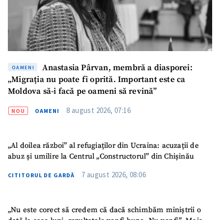
SUSȚINE
Anastasia Pârvan, membră a diasporei:
OAMENI
„Migrația nu poate fi oprită. Important este ca
Moldova să-i facă pe oameni să revină”
8 august 2026, 07:16
NOU
OAMENI
„Al doilea război” al refugiaților din Ucraina: acuzații de
abuz și umilire la Centrul „Constructorul” din Chișinău
7 august 2026, 08:06
CITITORUL DE GARDĂ
„Nu este corect să credem că dacă schimbăm miniștrii o