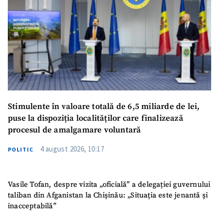
Stimulente în valoare totală de 6,5 miliarde de lei,
puse la dispoziția localităților care finalizează
procesul de amalgamare voluntară
4 august 2026, 10:17
POLITIC
Vasile Tofan, despre vizita „oficială” a delegației guvernului
taliban din Afganistan la Chișinău: „Situația este jenantă și
inacceptabilă”