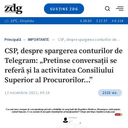
SUSȚINE ZDG
Caută
+2
23
°C
, Chișinău
€
20.05
$
17.37
₽
0.214
Ştiri
+6
+3
Investigatii
Banii tăi
+2
Principală
—
IMPORTANTE
— CSP, despre spargerea conturilor de…
Video
+1
+1
CSP, despre spargerea conturilor de
Special
Telegram: „Pretinse conversații se
Blog
+2
ZdGust
referă și la activitatea Consiliului
+1
Superior al Procurorilor…”
12 noiembrie 2022, 09:16
2323 viz.