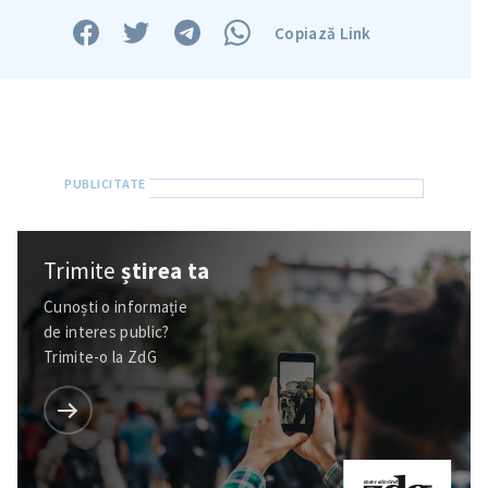
Copiază Link
Trimite
știrea ta
Cunoști o informație
de interes public?
Trimite-o la ZdG