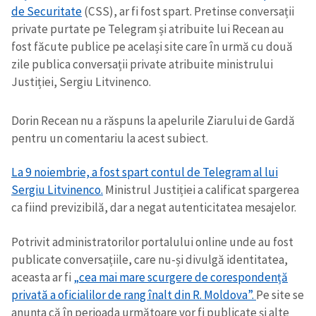
de Securitate
(CSS), ar fi fost spart. Pretinse conversații
private purtate pe Telegram și atribuite lui Recean au
fost făcute publice pe același site care în urmă cu două
zile publica conversații private atribuite ministrului
Justiției, Sergiu Litvinenco.
Dorin Recean nu a răspuns la apelurile Ziarului de Gardă
pentru un comentariu la acest subiect.
La 9 noiembrie, a fost spart contul de Telegram al lui
Sergiu Litvinenco.
Ministrul Justiției a calificat spargerea
ca fiind previzibilă, dar a negat autenticitatea mesajelor.
Potrivit administratorilor portalului online unde au fost
publicate conversațiile, care nu-și divulgă identitatea,
aceasta ar fi
„cea mai mare scurgere de corespondență
privată a oficialilor de rang înalt din R. Moldova”.
Pe site se
anunța că în perioada următoare vor fi publicate și alte