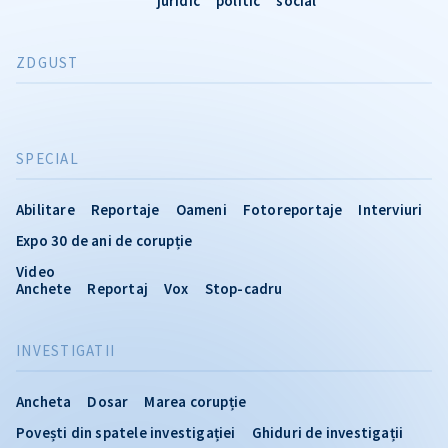
juridic
politic
social
ZDGUST
SPECIAL
Abilitare
Reportaje
Oameni
Fotoreportaje
Interviuri
Expo 30 de ani de corupție
Video
Anchete
Reportaj
Vox
Stop-cadru
INVESTIGATII
Ancheta
Dosar
Marea corupție
Povești din spatele investigației
Ghiduri de investigații