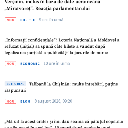
Verșinin, inclus în baza de date ucraineană
„Mirotvoreț”. Reacția parlamentarului
CONTACT SURSĂ
9 ore în urmă
Sursă anonimă
NOU
POLITIC
Nume
+ Numele meu
„Informații confidențiale”? Loteria Națională a Moldovei a
refuzat (inițial) să spună câte bilete a vândut după
Email
+ Emailul meu
legalizarea parțială a publicității la jocurile de noroc
10 ore în urmă
NOU
ECONOMIC
Telefon
+ Telefon personal
Am citit și sunt de
Talibanii la Chișinău: multe întrebări, puține
EDITORIAL
acord cu
politica de
răspunsuri
confidențialitate
.
8 august 2026, 09:20
NOU
BLOG
TRIMITE ȘTIREA
„Mă uit la acest crater și îmi dau seama că pătuțul copilului
se afla exact în acel loc”. 10 morți după explozia unei