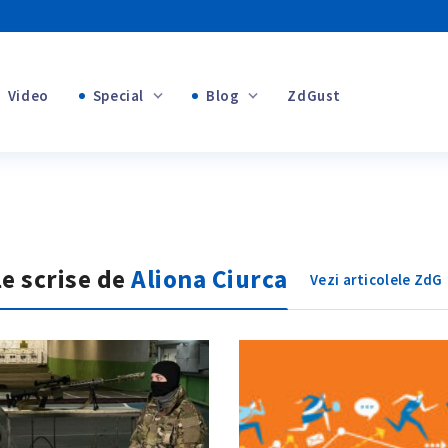
Video
Special
Blog
ZdGust
+1
Banii tăi
+1
+1
le scrise de
Aliona Ciurca
Vezi articolele ZdG
+1