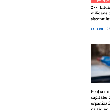
LIVE TEXT
277: Litua
milioane 
sistemulu
27
EXTERN
Poliția in
capitalei 
organizat
partid pol