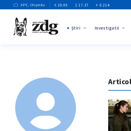
€
20.05
$
17.37
₽
0.214
30
°C
, Chișinău
Ştiri
Investigatii
+3
+1
+9
+4
+5
Artico