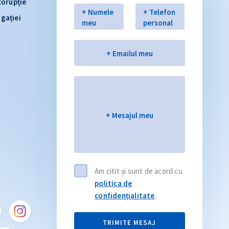
corupție
+ Numele
+ Telefon
Nume
Telefon
igației
meu
personal
Email
+ Emailul meu
Mesajul meu
+ Mesajul meu
Citește articolul
CITEȘTE
Am citit și sunt de acord cu
politica de
confidențialitate
.
TRIMITE MESAJ