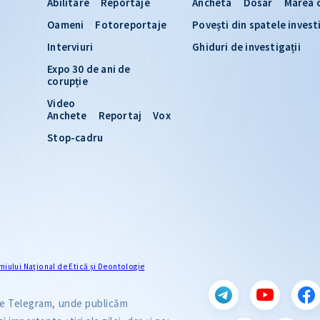
Abilitare
Reportaje
Ancheta
Dosar
Marea 
Oameni
Fotoreportaje
Povești din spatele invest
Interviuri
Ghiduri de investigații
Expo 30 de ani de
corupție
Video
Anchete
Reportaj
Vox
Stop-cadru
miului Naţional de Etică și Deontologie
 pe Telegram, unde publicăm