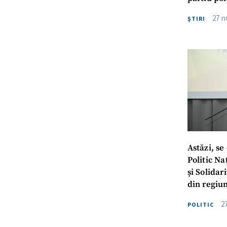
Procuratu
27 n
ŞTIRI
Trimite-
Nume
Email
Astăzi, se
Mesajul meu
Politic Na
și Solidar
din regiu
Am citit și 
2
POLITIC