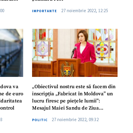
:00
27 noiembrie 2022, 12:25
IMPORTANTE
ldova va
„Obiectivul nostru este să facem din
ne de euro
inscripția „Fabricat în Moldova” un
idaritatea
lucru firesc pe piețele lumii”:
control
Mesajul Maiei Sandu de Ziua
Lucrătorului din Agricultură
03
27 noiembrie 2022, 09:32
POLITIC