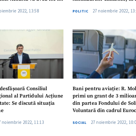
ra Generală
programului „LIFE”
oiembrie 2022, 13:58
27 noiembrie 2022, 13
POLITIC
ne un mesaj
Telefon
+ Numele meu
+ Telefon personal
+ Emailul meu
 desfășoară Consiliul
Bani pentru aviație: R. Mo
+ Mesajul meu
țional al Partidului Acțiune
primi un grant de 3 milioa
itate: Se discută situația
din partea Fondului de Sol
ne
Voluntară din cadrul Euro
sunt de acord cu
politica de confidențialitate
.
7 noiembrie 2022, 11:13
27 noiembrie 2022, 10:
SOCIAL
TRIMITE MESAJ