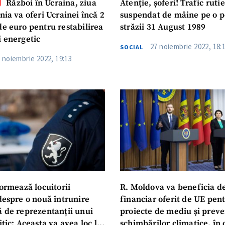
Război în Ucraina, ziua
Atenție, șoferi! Trafic rutie
nia va oferi Ucrainei încă 2
suspendat de mâine pe o p
de euro pentru restabilirea
străzii 31 August 1989
i energetic
27 noiembrie 2022, 18:
SOCIAL
 noiembrie 2022, 19:13
formează locuitorii
R. Moldova va beneficia d
despre o nouă întrunire
financiar oferit de UE pen
ă de reprezentanții unui
proiecte de mediu și preve
itic: Aceasta va avea loc la
schimbărilor climatice, în 