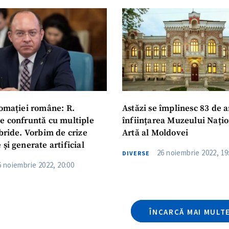
lomației române: R.
Astăzi se împlinesc 83 de a
e confruntă cu multiple
înființarea Muzeului Națio
bride. Vorbim de crize
Artă al Moldovei
și generate artificial
26 noiembrie 2022, 19
DIVERSE
6 noiembrie 2022, 20:00
ÎNCARCĂ MAI MULT