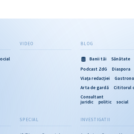
VIDEO
BLOG
ocial
Banii tăi
Sănătate
Podcast ZdG
Diaspora
Viața redacției
Gastron
Arta de gardă
Cititorul
Consultant
juridic
politic
social
SPECIAL
INVESTIGATII