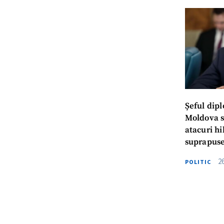
Șeful dip
Moldova s
atacuri hi
suprapuse 
2
POLITIC