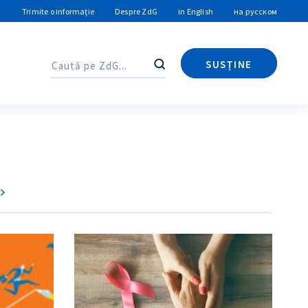
Trimite o informație
Despre ZdG
in English
на русском
SUSȚINE
Caută
Caută