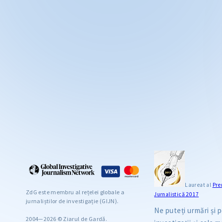
Laureat al
Pre
ZdG este membru al rețelei globale a
Jurnalistică 2017
jurnaliștilor de investigație (GIJN).
Ne puteți urmări și
2004—2026 © Ziarul de Gardă.