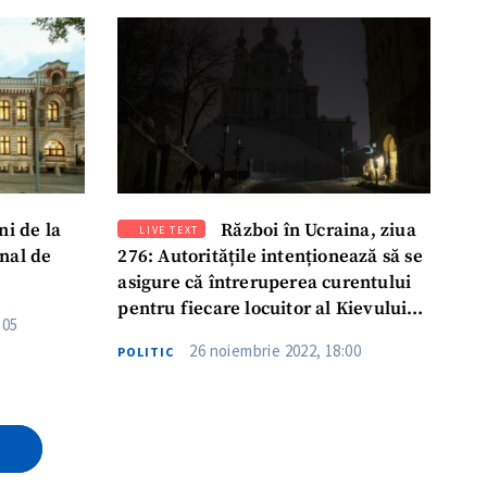
ni de la
Război în Ucraina, ziua
LIVE TEXT
nal de
276: Autoritățile intenționează să se
asigure că întreruperea curentului
pentru fiecare locuitor al Kievului
:05
nu durează mai mult de 5 ore
26 noiembrie 2022, 18:00
POLITIC
E