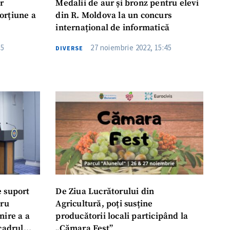
r
Medalii de aur și bronz pentru elevi
orțiune a
din R. Moldova la un concurs
internațional de informatică
15
27 noiembrie 2022, 15:45
DIVERSE
e suport
De Ziua Lucrătorului din
tru
Agricultură, poți susține
nire a a
producătorii locali participând la
cadrul
„Cămara Fest”