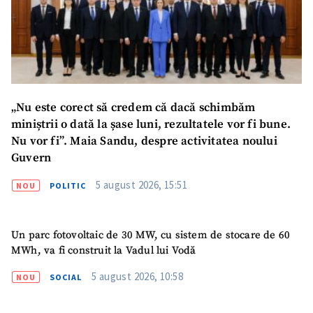
Mesajul știrei
+ Mesajul știrei
CONTACT SURSĂ
Sursă anonimă
„Nu este corect să credem că dacă schimbăm
Nume
+ Numele meu
miniștrii o dată la șase luni, rezultatele vor fi bune.
Nu vor fi”. Maia Sandu, despre activitatea noului
Guvern
Email
+ Emailul meu
5 august 2026, 15:51
NOU
POLITIC
Telefon
+ Telefon personal
Un parc fotovoltaic de 30 MW, cu sistem de stocare de 60
Am citit și sunt de
acord cu
politica de
MWh, va fi construit la Vadul lui Vodă
confidențialitate
.
5 august 2026, 10:58
NOU
SOCIAL
TRIMITE ȘTIREA