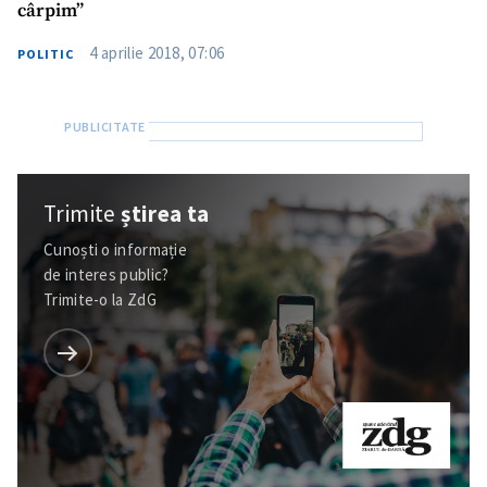
cârpim”
4 aprilie 2018, 07:06
POLITIC
Trimite
știrea ta
Cunoști o informație
de interes public?
Trimite-o la ZdG
Trimite o informație
Despre ZdG
in English
на русском