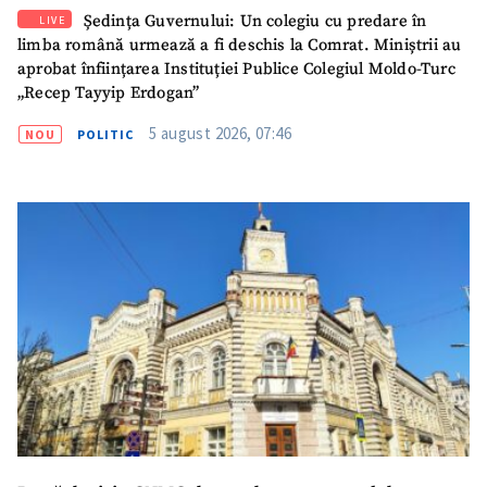
Ședința Guvernului: Un colegiu cu predare în
LIVE
limba română urmează a fi deschis la Comrat. Miniștrii au
aprobat înființarea Instituției Publice Colegiul Moldo-Turc
„Recep Tayyip Erdogan”
5 august 2026, 07:46
NOU
POLITIC
SUSȚINE