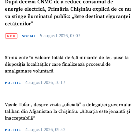
După decizia CNMC de a reduce consumul de
energie electrică, Primăria Chișinău explică de ce nu
va stinge iluminatul public: „Este destinat siguranței
cetățenilor”
5 august 2026, 07:07
NOU
SOCIAL
Stimulente în valoare totală de 6,5 miliarde de lei, puse la
dispoziția localităților care finalizează procesul de
amalgamare voluntară
4 august 2026, 10:17
POLITIC
Vasile Tofan, despre vizita „oficială” a delegației guvernului
taliban din Afganistan la Chișinău: „Situația este jenantă și
inacceptabilă”
4 august 2026, 09:52
POLITIC