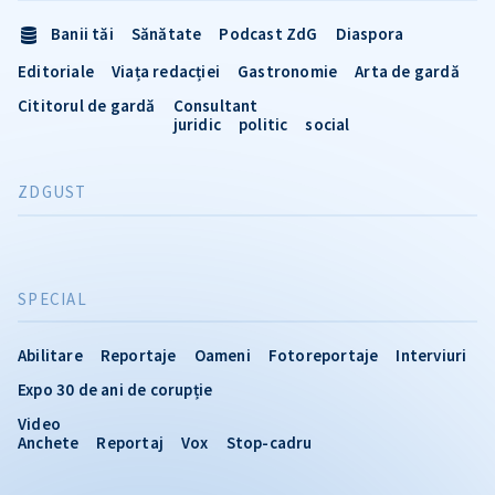
Banii tăi
Sănătate
Podcast ZdG
Diaspora
Editoriale
Viața redacției
Gastronomie
Arta de gardă
Cititorul de gardă
Consultant
juridic
politic
social
ZDGUST
SPECIAL
Abilitare
Reportaje
Oameni
Fotoreportaje
Interviuri
Expo 30 de ani de corupție
Video
Anchete
Reportaj
Vox
Stop-cadru