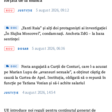
forțată de la muncă”
5 august 2026, 09:12
NOU
JUSTIȚIE
„Tanti Raia” și alți doi protagoniști ai investigației
DOC
„În Slujba Moscovei”, condamnați. Ancheta ZdG – la baza
sentinței
5 august 2026, 06:36
NOU
DOSAR
Fosta angajată a Curții de Conturi, care l-a acuzat
DOC
pe Marian Lupu de „avansuri sexuale”, a obținut câștig de
cauză la Curtea de Apel. Instituția, obligată să o repună în
funcție pe Tatiana Vozian și să-i achite salariul
4 august 2026, 14:54
JUSTIȚIE
UE introduce noi reguli pentru conținutul generat de