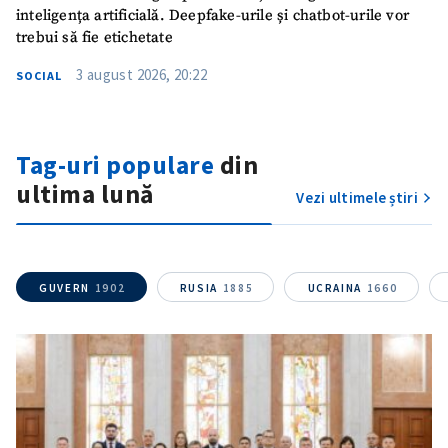
inteligența artificială. Deepfake-urile și chatbot-urile vor
trebui să fie etichetate
3 august 2026, 20:22
SOCIAL
Tag-uri populare
din
ultima lună
Vezi ultimele știri
ȘTIREA MEA
Titlu știre
+ Adaugă titlu
GUVERN
1902
RUSIA
1885
UCRAINA
1660
Fotografie
+ Încarcă imagine
Link media
+ Link media