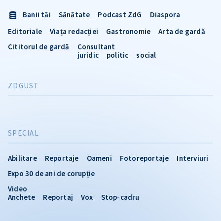
Banii tăi
Sănătate
Podcast ZdG
Diaspora
Editoriale
Viața redacției
Gastronomie
Arta de gardă
Cititorul de gardă
Consultant
juridic
politic
social
ZDGUST
SPECIAL
Abilitare
Reportaje
Oameni
Fotoreportaje
Interviuri
Expo 30 de ani de corupție
Video
Anchete
Reportaj
Vox
Stop-cadru