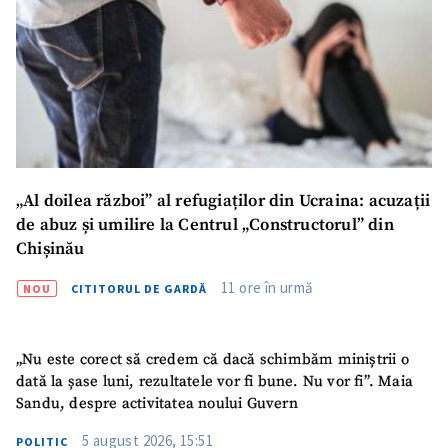
„Al doilea război” al refugiaților din Ucraina: acuzații
de abuz și umilire la Centrul „Constructorul” din
Chișinău
11 ore în urmă
NOU
CITITORUL DE GARDĂ
„Nu este corect să credem că dacă schimbăm miniștrii o
dată la șase luni, rezultatele vor fi bune. Nu vor fi”. Maia
Sandu, despre activitatea noului Guvern
5 august 2026, 15:51
POLITIC
ȘTIREA MEA