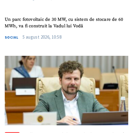
Titlu știre
+ Adaugă titlu
Un parc fotovoltaic de 30 MW, cu sistem de stocare de 60
MWh, va fi construit la Vadul lui Vodă
Fotografie
+ Încarcă imagine
5 august 2026, 10:58
SOCIAL
Link media
+ Link media
Mesajul știrei
+ Mesajul știrei
CONTACT SURSĂ
Sursă anonimă
Nume
+ Numele meu