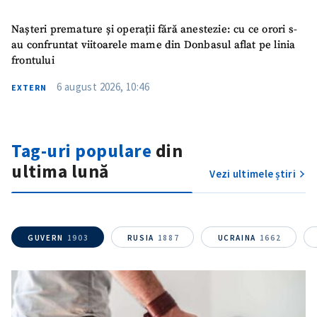
Nașteri premature și operații fără anestezie: cu ce orori s-
au confruntat viitoarele mame din Donbasul aflat pe linia
frontului
6 august 2026, 10:46
EXTERN
Tag-uri populare
din
ultima lună
Vezi ultimele știri
GUVERN
1903
RUSIA
1887
UCRAINA
1662