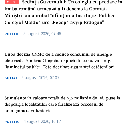
Ședința Guvernului: Un colegiu cu predare în
Email
+ Emailul meu
LIVE
limba română urmează a fi deschis la Comrat.
Miniștrii au aprobat înființarea Instituției Publice
Telefon
+ Telefon personal
Colegiul Moldo-Turc „Recep Tayyip Erdogan”
Am citit și sunt de
5 august 2026, 07:46
POLITIC
acord cu
politica de
confidențialitate
.
După decizia CNMC de a reduce consumul de energie
TRIMITE ȘTIREA
electrică, Primăria Chișinău explică de ce nu va stinge
iluminatul public: „Este destinat siguranței cetățenilor”
5 august 2026, 07:07
SOCIAL
Stimulente în valoare totală de 6,5 miliarde de lei, puse la
dispoziția localităților care finalizează procesul de
amalgamare voluntară
4 august 2026, 10:17
POLITIC