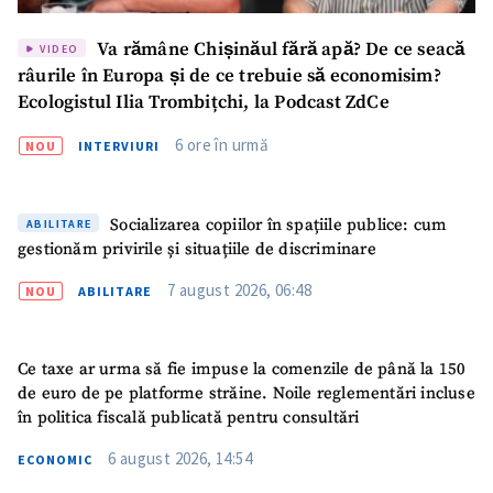
Va rămâne Chișinăul fără apă? De ce seacă
VIDEO
râurile în Europa și de ce trebuie să economisim?
Ecologistul Ilia Trombițchi, la Podcast ZdCe
6 ore în urmă
NOU
INTERVIURI
Socializarea copiilor în spațiile publice: cum
ABILITARE
gestionăm privirile și situațiile de discriminare
7 august 2026, 06:48
NOU
ABILITARE
Ce taxe ar urma să fie impuse la comenzile de până la 150
de euro de pe platforme străine. Noile reglementări incluse
Trimite o informație
Despre ZdG
în politica fiscală publicată pentru consultări
in English
на русском
6 august 2026, 14:54
ECONOMIC