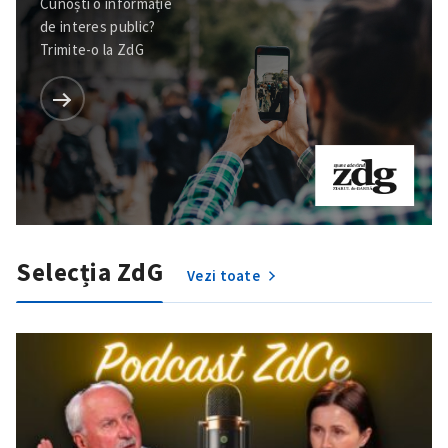
Cunoști o informație
de interes public?
Trimite-o la ZdG
Selecția ZdG
Vezi toate