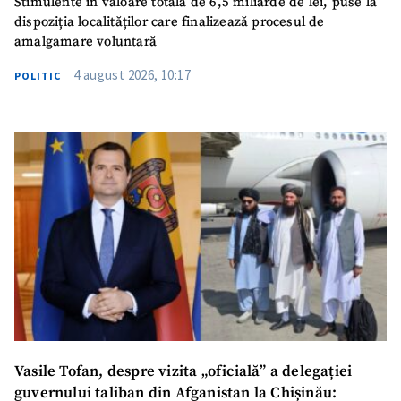
Stimulente în valoare totală de 6,5 miliarde de lei, puse la
dispoziția localităților care finalizează procesul de
amalgamare voluntară
4 august 2026, 10:17
POLITIC
Vasile Tofan, despre vizita „oficială” a delegației
guvernului taliban din Afganistan la Chișinău: