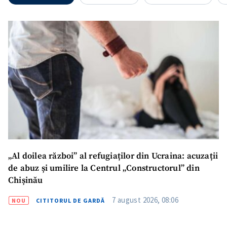
Mesajul știrei
+ Mesajul știrei
CONTACT SURSĂ
Sursă anonimă
Nume
+ Numele meu
Email
+ Emailul meu
„Al doilea război” al refugiaților din Ucraina: acuzații
de abuz și umilire la Centrul „Constructorul” din
Telefon
+ Telefon personal
Chișinău
Am citit și sunt de
7 august 2026, 08:06
NOU
CITITORUL DE GARDĂ
acord cu
politica de
confidențialitate
.