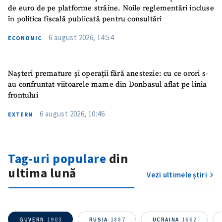
de euro de pe platforme străine. Noile reglementări incluse
în politica fiscală publicată pentru consultări
6 august 2026, 14:54
ECONOMIC
Nașteri premature și operații fără anestezie: cu ce orori s-
au confruntat viitoarele mame din Donbasul aflat pe linia
frontului
6 august 2026, 10:46
EXTERN
ȘTIREA MEA
Tag-uri populare
din
Titlu știre
+ Adaugă titlu
ultima lună
Vezi ultimele știri
Fotografie
+ Încarcă imagine
Link media
+ Link media
GUVERN
1903
RUSIA
1887
UCRAINA
1662