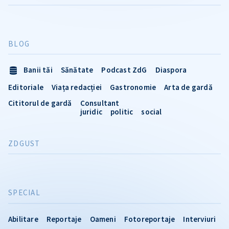
BLOG
Banii tăi
Sănătate
Podcast ZdG
Diaspora
Editoriale
Viața redacției
Gastronomie
Arta de gardă
Cititorul de gardă
Consultant
juridic
politic
social
ZDGUST
SPECIAL
Abilitare
Reportaje
Oameni
Fotoreportaje
Interviuri