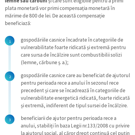
lemne sau cărbuni
și care sunt eligibile pentru a primi
plata monetară vor primi compensația monetară în
mărime de 800 de lei. De această compensație
beneficiază:
gospodăriile casnice încadrate în categoriile de
vulnerabilitate foarte ridicată și extremă pentru
care sursa de încălzire sunt combustibilii solizi
(lemne, cărbune ș. a.);
gospodăriile casnice care au beneficiat de ajutorul
pentru perioada rece a anului în sezonul rece
precedent și care se încadrează în categoriile de
vulnerabilitate energetică ridicată, foarte ridicată
și extremă, indiferent de tipul sursei de încălzire.
beneficiarii de ajutor pentru perioada rece a
anului, stabiliți în baza Legii nr.133/2008 cu privire
la ajutorul social, al căror drept continuă cel puțin