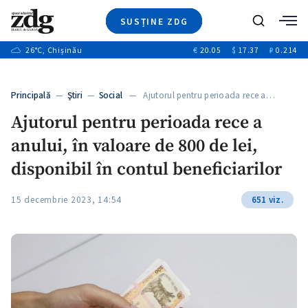
SUSȚINE ZDG
+3
Caută
+1
26
°C
, Chișinău
€
20.05
$
17.37
₽
0.214
Ştiri
+9
+3
Investigatii
Banii tăi
+1
+5
Principală
—
Ştiri
—
Social
— Ajutorul pentru perioada rece a…
Video
+1
Ajutorul pentru perioada rece a
Special
anului, în valoare de 800 de lei,
Blog
+1
ZdGust
disponibil în contul beneficiarilor
15 decembrie 2023, 14:54
651 viz.
+1