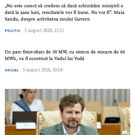
„Nu este corect să credem că dacă schimbăm miniștrii o
TRIMITE ȘTIREA
dată la șase luni, rezultatele vor fi bune. Nu vor fi”. Maia
Sandu, despre activitatea noului Guvern
5 august 2026, 15:51
POLITIC
Un parc fotovoltaic de 30 MW, cu sistem de stocare de 60
MWh, va fi construit la Vadul lui Vodă
5 august 2026, 10:58
SOCIAL