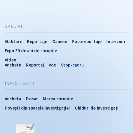
SPECIAL
Abilitare
Reportaje
Oameni
Fotoreportaje
Interviuri
Expo 30 de ani de corupție
Video
Anchete
Reportaj
Vox
Stop-cadru
INVESTIGATII
Ancheta
Dosar
Marea corupție
Povești din spatele investigației
Ghiduri de investigații