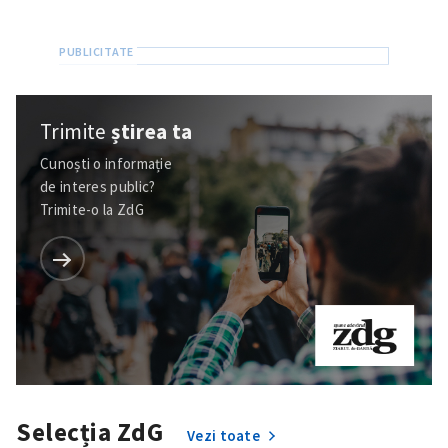
Trimite
știrea ta
Cunoști o informație
de interes public?
Trimite-o la ZdG
Selecția ZdG
Vezi toate