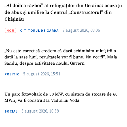
„Al doilea război” al refugiaților din Ucraina: acuzații
Am citit și sunt de
acord cu
politica de
de abuz și umilire la Centrul „Constructorul” din
confidențialitate
.
Chișinău
TRIMITE ȘTIREA
7 august 2026, 08:06
NOU
CITITORUL DE GARDĂ
„Nu este corect să credem că dacă schimbăm miniștrii o
dată la șase luni, rezultatele vor fi bune. Nu vor fi”. Maia
Sandu, despre activitatea noului Guvern
5 august 2026, 15:51
POLITIC
Un parc fotovoltaic de 30 MW, cu sistem de stocare de 60
MWh, va fi construit la Vadul lui Vodă
5 august 2026, 10:58
SOCIAL