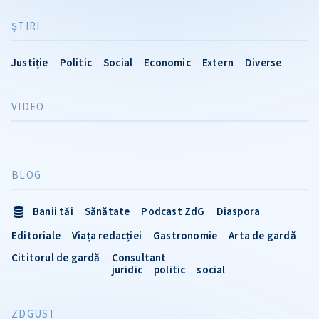
ŞTIRI
Justiție
Politic
Social
Economic
Extern
Diverse
VIDEO
BLOG
Banii tăi
Sănătate
Podcast ZdG
Diaspora
Editoriale
Viața redacției
Gastronomie
Arta de gardă
Cititorul de gardă
Consultant
juridic
politic
social
ZDGUST