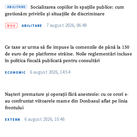
Socializarea copiilor în spațiile publice: cum
ABILITARE
gestionăm privirile și situațiile de discriminare
7 august 2026, 06:48
NOU
ABILITARE
Ce taxe ar urma să fie impuse la comenzile de până la 150
de euro de pe platforme străine. Noile reglementări incluse
în politica fiscală publicată pentru consultări
6 august 2026, 14:54
ECONOMIC
Nașteri premature și operații fără anestezie: cu ce orori s-
au confruntat viitoarele mame din Donbasul aflat pe linia
frontului
ȘTIREA MEA
6 august 2026, 10:46
EXTERN
Titlu știre
+ Adaugă titlu