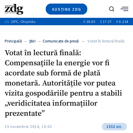
SUSȚINE ZDG
+3
Caută
+1
26
°C
, Chișinău
€
20.05
$
17.37
₽
0.214
Ştiri
+9
+4
Investigatii
Banii tăi
+1
+5
Principală
—
Ştiri
—
Comunicate de presă
— Votat în lectură finală:
Video
Compensațiile…
+1
Votat în lectură finală:
Special
Compensațiile la energie vor fi
Blog
+1
ZdGust
acordate sub formă de plată
monetară. Autoritățile vor putea
vizita gospodăriile pentru a stabili
+1
„veridicitatea informațiilor
prezentate”
15 noiembrie 2024, 10:03
1532 viz.