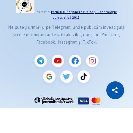
Laureat al
Premiului Naţional de Etică și Deontologie
Jurnalistică 2017
Ne puteți urmări și pe Telegram, unde publicăm investigații
și cele mai importante știri ale zilei, dar și pe: YouTube,
Facebook, Instagram și TikTok.
CITEȘTE
Citește articolul
Copiază Link
ZdG este membru al rețelei globale a jurnaliștilor de investigație (GIJN).
2004—2026 © Ziarul de Gardă.
Toate drepturile rezervate.