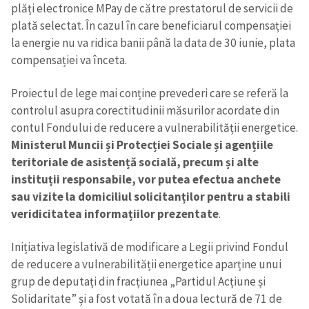
plăți electronice MPay de către prestatorul de servicii de
plată selectat. În cazul în care beneficiarul compensației
la energie nu va ridica banii până la data de 30 iunie, plata
compensației va înceta.
Proiectul de lege mai conține prevederi care se referă la
controlul asupra corectitudinii măsurilor acordate din
contul Fondului de reducere a vulnerabilității energetice.
Ministerul Muncii și Protecției Sociale și agențiile
teritoriale de asistență socială, precum și alte
instituții responsabile, vor putea efectua anchete
sau vizite la domiciliul solicitanților pentru a stabili
veridicitatea informațiilor prezentate
.
Inițiativa legislativă de modificare a Legii privind Fondul
de reducere a vulnerabilității energetice aparține unui
grup de deputați din fracțiunea „Partidul Acțiune și
Solidaritate” și a fost votată în a doua lectură de 71 de