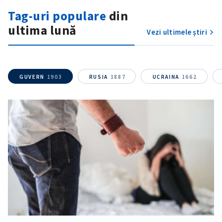
Fotografie
+ Încarcă imagine
Tag-uri populare
din
ultima lună
Link media
+ Link media
Vezi ultimele știri
GUVERN
1903
RUSIA
1887
UCRAINA
1662
Mesajul știrei
+ Mesajul știrei
CONTACT SURSĂ
Sursă anonimă
Nume
+ Numele meu
Email
+ Emailul meu
Telefon
+ Telefon personal