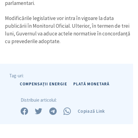
parlamentari.
Modificările legislative vor intra în vigoare la data
publicării în Monitorul Oficial. Ulterior, în termen de trei
luni, Guvernul va aduce actele normative în concordanță
cu prevederile adoptate.
Tag-uri:
COMPENSAȚII ENERGIE
PLATĂ MONETARĂ
Distribuie articolul:
Copiază Link
Trimite o informație
Despre ZdG
in English
на русском