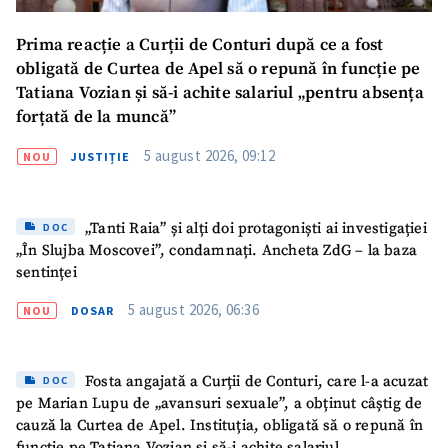
Prima reacție a Curții de Conturi după ce a fost
obligată de Curtea de Apel să o repună în funcție pe
Tatiana Vozian și să-i achite salariul „pentru absența
forțată de la muncă”
5 august 2026, 09:12
NOU
JUSTIȚIE
„Tanti Raia” și alți doi protagoniști ai investigației
DOC
„În Slujba Moscovei”, condamnați. Ancheta ZdG – la baza
sentinței
5 august 2026, 06:36
NOU
DOSAR
Fosta angajată a Curții de Conturi, care l-a acuzat
DOC
Trimite o informație
Despre ZdG
pe Marian Lupu de „avansuri sexuale”, a obținut câștig de
in English
на русском
cauză la Curtea de Apel. Instituția, obligată să o repună în
funcție pe Tatiana Vozian și să-i achite salariul