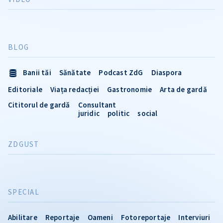
BLOG
Banii tăi
Sănătate
Podcast ZdG
Diaspora
Editoriale
Viața redacției
Gastronomie
Arta de gardă
Cititorul de gardă
Consultant
juridic
politic
social
ZDGUST
SPECIAL
Abilitare
Reportaje
Oameni
Fotoreportaje
Interviuri