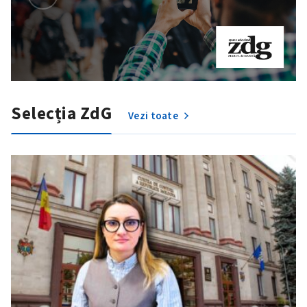
Selecția ZdG
Vezi toate