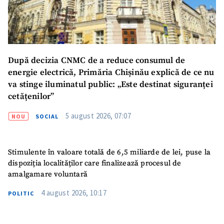
Nume
+ Numele meu
Email
+ Emailul meu
După decizia CNMC de a reduce consumul de
Telefon
+ Telefon personal
energie electrică, Primăria Chișinău explică de ce nu
va stinge iluminatul public: „Este destinat siguranței
Am citit și sunt de
acord cu
politica de
cetățenilor”
confidențialitate
.
5 august 2026, 07:07
NOU
SOCIAL
TRIMITE ȘTIREA
Stimulente în valoare totală de 6,5 miliarde de lei, puse la
dispoziția localităților care finalizează procesul de
amalgamare voluntară
4 august 2026, 10:17
POLITIC