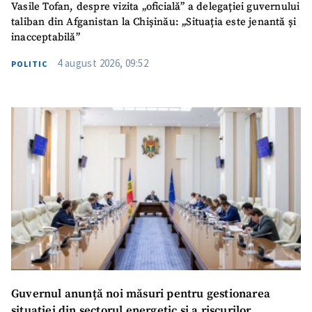
Vasile Tofan, despre vizita „oficială” a delegației guvernului
taliban din Afganistan la Chișinău: „Situația este jenantă și
inacceptabilă”
4 august 2026, 09:52
POLITIC
SUSȚINE
Guvernul anunță noi măsuri pentru gestionarea
situației din sectorul energetic și a riscurilor