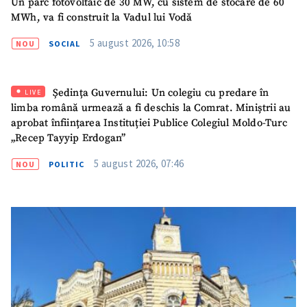
Un parc fotovoltaic de 30 MW, cu sistem de stocare de 60
MWh, va fi construit la Vadul lui Vodă
ȘTIREA MEA
5 august 2026, 10:58
NOU
SOCIAL
Titlu știre
+ Adaugă titlu
Ședința Guvernului: Un colegiu cu predare în
LIVE
Fotografie
+ Încarcă imagine
limba română urmează a fi deschis la Comrat. Miniștrii au
aprobat înființarea Instituției Publice Colegiul Moldo-Turc
„Recep Tayyip Erdogan”
Link media
+ Link media
5 august 2026, 07:46
NOU
POLITIC
Mesajul știrei
+ Mesajul știrei
CONTACT SURSĂ
Sursă anonimă