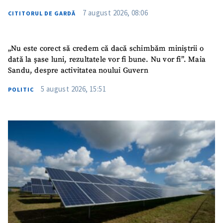
7 august 2026, 08:06
CITITORUL DE GARDĂ
„Nu este corect să credem că dacă schimbăm miniștrii o
dată la șase luni, rezultatele vor fi bune. Nu vor fi”. Maia
Sandu, despre activitatea noului Guvern
5 august 2026, 15:51
POLITIC
ȘTIREA MEA
Titlu știre
+ Adaugă titlu
Fotografie
+ Încarcă imagine
Link media
+ Link media