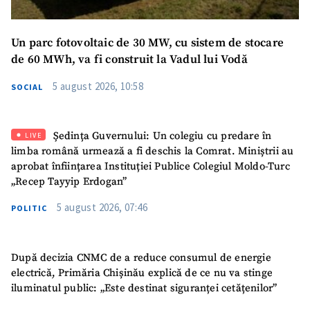
Mesajul știrei
+ Mesajul știrei
Un parc fotovoltaic de 30 MW, cu sistem de stocare
de 60 MWh, va fi construit la Vadul lui Vodă
CONTACT SURSĂ
5 august 2026, 10:58
SOCIAL
Sursă anonimă
Nume
+ Numele meu
Ședința Guvernului: Un colegiu cu predare în
LIVE
limba română urmează a fi deschis la Comrat. Miniștrii au
Email
+ Emailul meu
aprobat înființarea Instituției Publice Colegiul Moldo-Turc
„Recep Tayyip Erdogan”
Telefon
+ Telefon personal
5 august 2026, 07:46
POLITIC
Am citit și sunt de
acord cu
politica de
După decizia CNMC de a reduce consumul de energie
confidențialitate
.
electrică, Primăria Chișinău explică de ce nu va stinge
iluminatul public: „Este destinat siguranței cetățenilor”
TRIMITE ȘTIREA