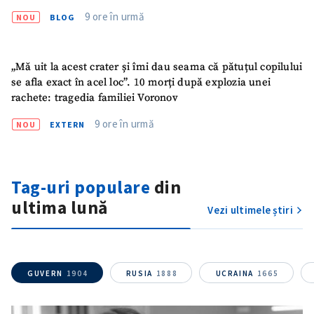
9 ore în urmă
NOU
BLOG
„Mă uit la acest crater și îmi dau seama că pătuțul copilului
se afla exact în acel loc”. 10 morți după explozia unei
rachete: tragedia familiei Voronov
9 ore în urmă
NOU
EXTERN
Trimite o informație
Despre ZdG
in English
на русском
Tag-uri populare
din
ultima lună
Vezi ultimele știri
GUVERN
1904
RUSIA
1888
UCRAINA
1665