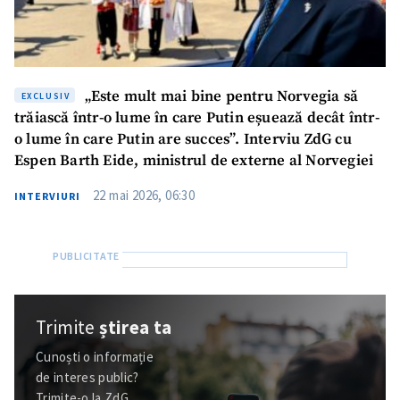
„Este mult mai bine pentru Norvegia să
EXCLUSIV
trăiască într-o lume în care Putin eșuează decât într-
o lume în care Putin are succes”. Interviu ZdG cu
Espen Barth Eide, ministrul de externe al Norvegiei
22 mai 2026, 06:30
INTERVIURI
Trimite
știrea ta
Cunoști o informație
de interes public?
Trimite-o la ZdG