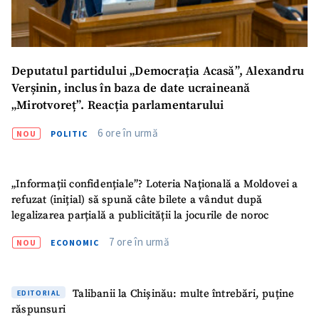
Deputatul partidului „Democrația Acasă”, Alexandru
Verșinin, inclus în baza de date ucraineană
„Mirotvoreț”. Reacția parlamentarului
6 ore în urmă
NOU
POLITIC
„Informații confidențiale”? Loteria Națională a Moldovei a
refuzat (inițial) să spună câte bilete a vândut după
legalizarea parțială a publicității la jocurile de noroc
7 ore în urmă
NOU
ECONOMIC
Talibanii la Chișinău: multe întrebări, puține
EDITORIAL
răspunsuri