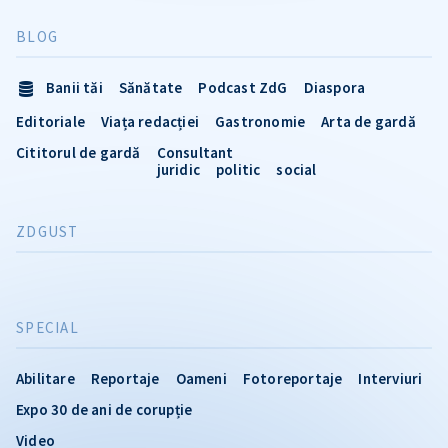
BLOG
Banii tăi
Sănătate
Podcast ZdG
Diaspora
Editoriale
Viața redacției
Gastronomie
Arta de gardă
Cititorul de gardă
Consultant
juridic
politic
social
ZDGUST
SPECIAL
Abilitare
Reportaje
Oameni
Fotoreportaje
Interviuri
Expo 30 de ani de corupție
Video